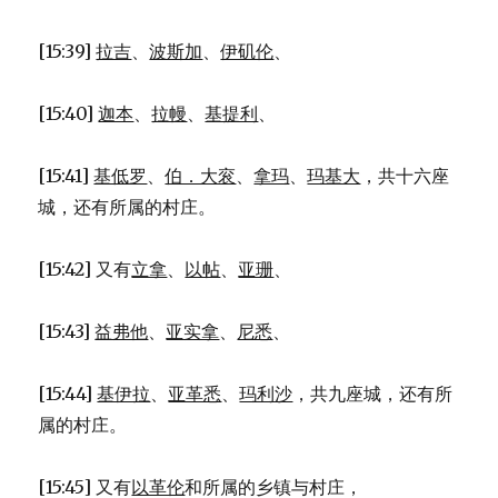
[15:39]
拉吉
、
波斯加
、
伊矶伦
、
[15:40]
迦本
、
拉幔
、
基提利
、
[15:41]
基低罗
、
伯．大衮
、
拿玛
、
玛基大
，共十六座
城，还有所属的村庄。
[15:42] 又有
立拿
、
以帖
、
亚珊
、
[15:43]
益弗他
、
亚实拿
、
尼悉
、
[15:44]
基伊拉
、
亚革悉
、
玛利沙
，共九座城，还有所
属的村庄。
[15:45] 又有
以革伦
和所属的乡镇与村庄，