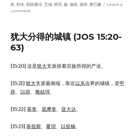
斯
,
耶末
,
耶路撒冷
,
艾城
,
西珥
,
赫
,
迦南
,
迦密
,
黎巴嫩
Leave a
comment
on
约
书
亚
犹大分得的城镇 (JOS 15:20-
击
败
63)
的
诸
王
[15:20] 这是
犹大
支派按着宗族所得的产业。
(JOS
12:7-
24)
[15:21]
犹大
支派最南端，靠近
以东
边界的城镇，是
甲
薛
、
以得
、
雅姑珥
、
[15:22]
基拿
、
底摩拿
、
亚大达
、
[15:23]
基低斯
、
夏琐
、
以提楠
、