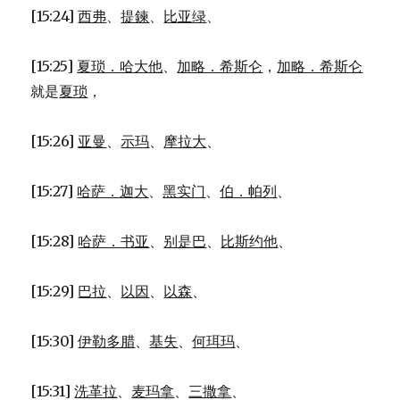
[15:24]
西弗
、
提鍊
、
比亚绿
、
[15:25]
夏琐．哈大他
、
加略．希斯仑
，
加略．希斯仑
就是
夏琐
，
[15:26]
亚曼
、
示玛
、
摩拉大
、
[15:27]
哈萨．迦大
、
黑实门
、
伯．帕列
、
[15:28]
哈萨．书亚
、
别是巴
、
比斯约他
、
[15:29]
巴拉
、
以因
、
以森
、
[15:30]
伊勒多腊
、
基失
、
何珥玛
、
[15:31]
洗革拉
、
麦玛拿
、
三撒拿
、