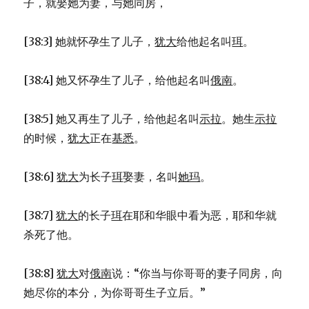
子，就娶她为妻，与她同房，
[38:3] 她就怀孕生了儿子，
犹大
给他起名叫
珥
。
[38:4] 她又怀孕生了儿子，给他起名叫
俄南
。
[38:5] 她又再生了儿子，给他起名叫
示拉
。她生
示拉
的时候，
犹大
正在
基悉
。
[38:6]
犹大
为长子
珥
娶妻，名叫
她玛
。
[38:7]
犹大
的长子
珥
在耶和华眼中看为恶，耶和华就
杀死了他。
[38:8]
犹大
对
俄南
说：“你当与你哥哥的妻子同房，向
她尽你的本分，为你哥哥生子立后。”