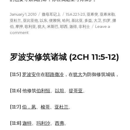
Posted
January 1, 2010
Categories
撒母耳记上
Tags
1SA 22:1-23
,
亚希突
,
亚希米勒
,
on
亚杜兰
,
亚比亚他
,
以东
,
便雅悯
,
哈列
,
基比亚
,
多益
,
大卫
,
扫罗
,
挪
伯
,
摩押
,
歌利亚
,
犹大
,
米斯巴
,
耶西
,
迦得
,
非利士
Leave a
comment
on
扫
罗
残
罗波安修筑诸城 (2CH 11:5-12)
杀
祭
司
[11:5]
罗波安
住在
耶路撒冷
，在
犹大
为防御修筑城镇，
(1SA
22:1-
23)
[11:6] 他修筑
伯利恒
、
以坦
、
提哥亚
、
[11:7]
伯．夙
、
梭哥
、
亚杜兰
、
[11:8]
迦特
、
玛利沙
、
西弗
、