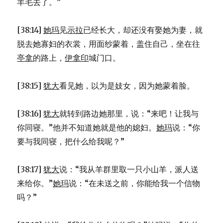
羊毛去了。”
[38:14]
她玛
见
示拉
已经长大，却还没有娶她为妻，就
脱去她寡妇的衣裳，用面纱蒙着，盖住自己，坐在往
亭拿
的路上，
伊拿印
城门口。
[38:15]
犹大
看见她，以为是妓女，因为她蒙着脸。
[38:16]
犹大
就转到路边她那里，说：“来吧！让我与
你同寝。”他并不知道她就是他的媳妇。
她玛
说：“你
要与我同寝，把什么给我呢？”
[38:17]
犹大
说：“我从羊群里取一只小山羊，派人送
来给你。”
她玛
说：“在未送之前，你能给我一个信物
吗？”