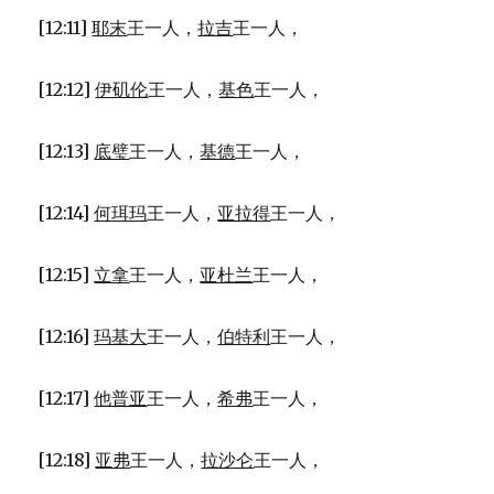
[12:11]
耶末
王一人，
拉吉
王一人，
[12:12]
伊矶伦
王一人，
基色
王一人，
[12:13]
底璧
王一人，
基德
王一人，
[12:14]
何珥玛
王一人，
亚拉得
王一人，
[12:15]
立拿
王一人，
亚杜兰
王一人，
[12:16]
玛基大
王一人，
伯特利
王一人，
[12:17]
他普亚
王一人，
希弗
王一人，
[12:18]
亚弗
王一人，
拉沙仑
王一人，