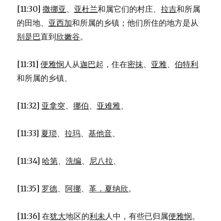
[11:30]
撒挪亚
、
亚杜兰
和属它们的村庄、
拉吉
和所属
的田地、
亚西加
和所属的乡镇；他们所住的地方是从
别是巴
直到
欣嫩谷
。
[11:31]
便雅悯
人从
迦巴
起，住在
密抹
、
亚雅
、
伯特利
和所属的乡镇、
[11:32]
亚拿突
、
挪伯
、
亚难雅
、
[11:33]
夏琐
、
拉玛
、
基他音
、
[11:34]
哈第
、
洗编
、
尼八拉
、
[11:35]
罗德
、
阿挪
、
革．夏纳欣
。
[11:36] 在
犹大
地区的
利未
人中，有些已归属
便雅悯
。