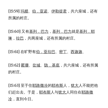
[15:59]
玛腊
、
伯．亚诺
、
伊勒提君
，共六座城，还有
所属的村庄。
[15:60] 又有
基列．巴力
，
基列．巴力
就是
基列．耶
琳
，
拉巴
，共两座城，还有所属的村庄。
[15:61] 在旷野有
伯．亚拉巴
、
密丁
、
西迦迦
、
[15:62]
匿珊
、
盐城
、
隐．基底
，共六座城，还有所属
的村庄。
[15:63] 至于住
耶路撒冷
的
耶布斯
人，
犹大
人不能把他
们赶出去。于是，
耶布斯
人与
犹大
人同住在
耶路撒
冷
，直到今日。