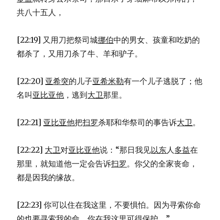
共八十五人，
[22:19] 又用刀把祭司城
挪伯
中的男女、孩童和吃奶的
都杀了，又用刀杀了牛、羊和驴子。
[22:20]
亚希突
的儿子
亚希米勒
有一个儿子逃脱了；他
名叫
亚比亚他
，逃到
大卫
那里。
[22:21]
亚比亚他
把
扫罗
杀耶和华祭司的事告诉
大卫
。
[22:22]
大卫
对
亚比亚他
说：“那日我见
以东
人
多益
在
那里，就知道他一定会告诉
扫罗
。你父的全家丧命，
都是因我的缘故。
[22:23] 你可以住在我这里，不要惧怕。因为寻索你命
的也要寻索我的命，你在我这里可得保护。”