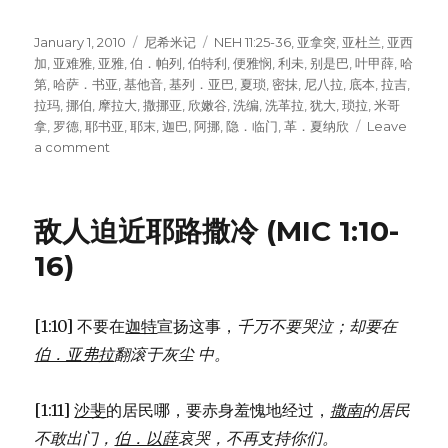
Posted
January 1, 2010
Categories
尼希米记
Tags
NEH 11:25-36
,
亚拿突
,
亚杜兰
,
亚西
on
加
,
亚难雅
,
亚雅
,
伯．帕列
,
伯特利
,
便雅悯
,
利未
,
别是巴
,
叶甲薛
,
哈
第
,
哈萨．书亚
,
基他音
,
基列．亚巴
,
夏琐
,
密抹
,
尼八拉
,
底本
,
拉吉
,
拉玛
,
挪伯
,
摩拉大
,
撒挪亚
,
欣嫩谷
,
洗编
,
洗革拉
,
犹大
,
琐拉
,
米哥
拿
,
罗德
,
耶书亚
,
耶末
,
迦巴
,
阿挪
,
隐．临门
,
革．夏纳欣
Leave
a comment
on
住
在
其
敌人迫近耶路撒冷 (MIC 1:10-
他
城
16)
镇
的
人
[1:10] 不要在
迦特
宣扬这事，
千万不要哭泣；
却要在
(NEH
伯．亚弗拉
翻滚于灰尘 中。
11:25-
36)
[1:11]
沙斐
的居民哪，要赤身羞愧地经过，
撒南
的居民
不敢出门，
伯．以薛
哀哭，不再支持你们。