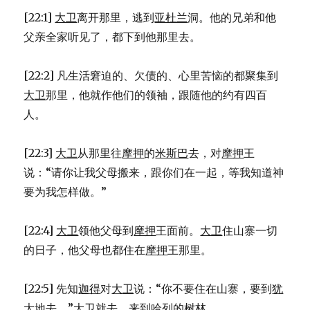
城
[22:1]
大卫
离开那里，逃到
亚杜兰
洞。他的兄弟和他
镇
(JOS
父亲全家听见了，都下到他那里去。
15:20-
63)
[22:2] 凡生活窘迫的、欠债的、心里苦恼的都聚集到
大卫
那里，他就作他们的领袖，跟随他的约有四百
人。
[22:3]
大卫
从那里往
摩押
的
米斯巴
去，对
摩押
王
说：“请你让我父母搬来，跟你们在一起，等我知道神
要为我怎样做。”
[22:4]
大卫
领他父母到
摩押
王面前。
大卫
住山寨一切
的日子，他父母也都住在
摩押
王那里。
[22:5] 先知
迦得
对
大卫
说：“你不要住在山寨，要到
犹
大
地去。”
大卫
就去，来到
哈列
的树林。