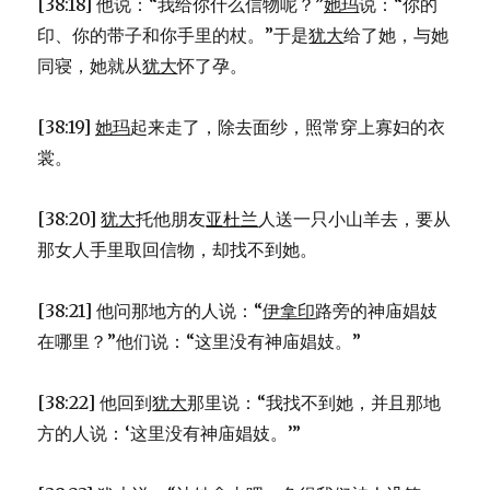
[38:18] 他说：“我给你什么信物呢？”
她玛
说：“你的
印、你的带子和你手里的杖。”于是
犹大
给了她，与她
同寝，她就从
犹大
怀了孕。
[38:19]
她玛
起来走了，除去面纱，照常穿上寡妇的衣
裳。
[38:20]
犹大
托他朋友
亚杜兰
人送一只小山羊去，要从
那女人手里取回信物，却找不到她。
[38:21] 他问那地方的人说：“
伊拿印
路旁的神庙娼妓
在哪里？”他们说：“这里没有神庙娼妓。”
[38:22] 他回到
犹大
那里说：“我找不到她，并且那地
方的人说：‘这里没有神庙娼妓。’”