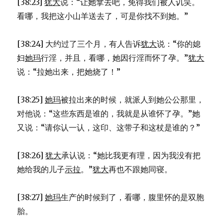
[38:23]
犹大
说：“让她拿去吧，免得我们被人讥笑。
看哪，我把这小山羊送去了，可是你找不到她。”
[38:24] 大约过了三个月，有人告诉
犹大
说：“你的媳
妇
她玛
行淫，并且，看哪，她因行淫而怀了孕。”
犹大
说：“拉她出来，把她烧了！”
[38:25]
她玛
被拉出来的时候，就派人到她公公那里，
对他说：“这些东西是谁的，我就是从谁怀了孕。”她
又说：“请你认一认，这印、这带子和这杖是谁的？”
[38:26]
犹大
承认说：“她比我更有理，因为我没有把
她给我的儿子
示拉
。”
犹大
再也不跟她同寝。
[38:27]
她玛
生产的时候到了，看哪，腹里怀的是双胞
胎。