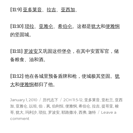
[11:9]
亚多莱音
、
拉吉
、
亚西加
、
[11:10]
琐拉
、
亚雅仑
、
希伯仑
。这都是
犹大
和
便雅悯
的坚固城。
[11:11]
罗波安
又巩固这些堡垒，在其中安置军官，储
备粮食、油和酒。
[11:12] 他在各城里预备盾牌和枪，使城极其坚固。
犹
大
和
便雅悯
都归了他。
Posted
January 1, 2010
Categories
历代志下
Tags
2CH 11:5-12
,
亚多莱音
,
亚杜兰
,
亚西
on
加
,
亚雅仑
,
以坦
,
伯．夙
,
伯利恒
,
便雅悯
,
希伯仑
,
拉吉
,
提哥亚
,
梭
哥
,
犹大
,
玛利沙
,
琐拉
,
罗波安
,
耶路撒冷
,
西弗
,
迦特
Leave a
comment
on
罗
波