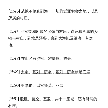
[15:46] 从
以革伦
直到海，一切靠近
亚实突
之地，以及
所属的村庄、
[15:47]
亚实突
和所属的乡镇与村庄，
迦萨
和所属的乡
镇与村庄，到
埃及
溪谷，直到
大海
以及沿海一带之
地。
[15:48] 在山区有
沙密
、
雅提珥
、
梭哥
、
[15:49]
大拿
、
基列．萨拿
，
基列．萨拿
就是
底璧
，
[15:50]
亚拿伯
、
以实提莫
、
亚念
、
[15:51]
歌珊
、
何仑
、
基罗
，共十一座城，还有所属的
村庄。