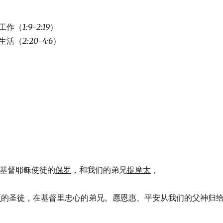
工作（
1:9
-
2:19
）
生活（
2:20
-
4:6
）
）
，作基督耶稣使徒的
保罗
，和我们的弟兄
提摩太
，
西
的圣徒，在基督里忠心的弟兄。愿恩惠、平安从我们的父神归