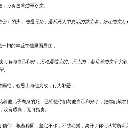
之先；
万有也靠他而存在。
体（教会）的头；
他是元始，
是从死人中复活的首生者，
好让他在万
神喜欢使一切的丰盛在他里面居住，
，神使万有与自己和好，
无论是地上的、天上的，
都藉着他在十字架
平。
你们与神隔绝，心思上与他为敌，行为邪恶；
今，他藉着他儿子肉身的死，已经使你们与他自己和好了，把你们献在
，没有瑕疵，无可指责。
你们持守信仰，根基稳固，坚定不移，不致动摇，离开了你们从前所听