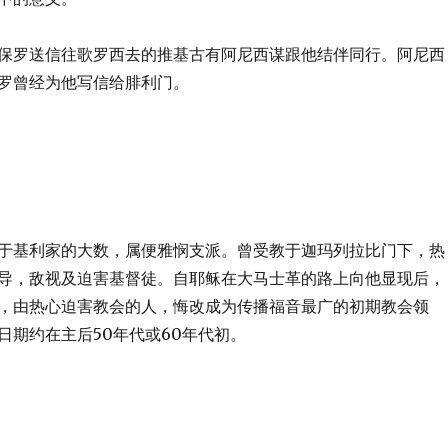
保罗送信往歌罗西去的推基古有阿尼西谋跟他结伴同行。阿尼西
罗曾经为他写信给腓利门。
于基利家的大数，属便雅悯支派。曾受教于迦玛列拉比门下，热
导，敌视及迫害基督徒。自耶稣在大马士革的路上向他显现后，
，由热心迫害教会的人，悔改成为传播福音最广的初期教会领
日期约在主后50年代或60年代初。