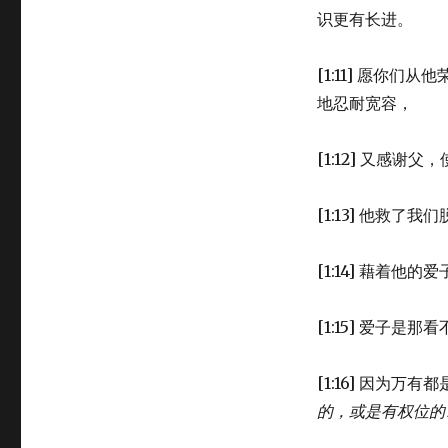
基
识更有长进。
督
和
他
[1:11] 愿你
的
地忍耐宽容，
工
作
(COL
[1:12] 又感
1:9-
23)
[1:13] 他救
[1:14] 藉着
[1:15] 爱子是
[1:16] 因为万
的，
或是有权位的