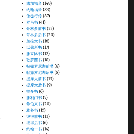
路加福音
(149)
约翰福音
(83)
使徒行传
(87)
罗马书
(41)
哥林多前书
(33)
哥林多后书
(20)
加拉太书
(16)
以弗所书
(17)
腓立比书
(12)
歌罗西书
(10)
帖撒罗尼迦前书
(8)
帖撒罗尼迦后书
(8)
提摩太前书
(13)
提摩太后书
(9)
提多书
(6)
腓利门书
(5)
希伯来书
(20)
雅各书
(15)
彼得前书
(13)
给
彼得后书
(6)
约翰一书
(14)