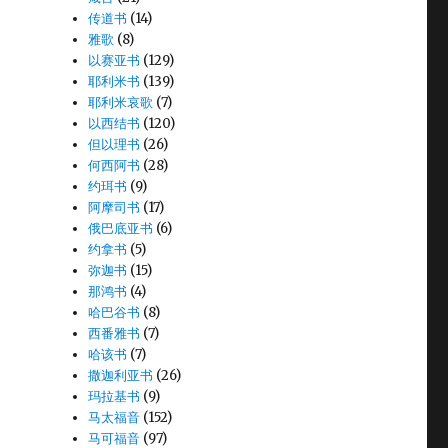
传道书
(14)
雅歌
(8)
以赛亚书
(129)
耶利米书
(139)
耶利米哀歌
(7)
以西结书
(120)
但以理书
(26)
何西阿书
(28)
约珥书
(9)
阿摩司书
(17)
俄巴底亚书
(6)
约拿书
(5)
弥迦书
(15)
那鸿书
(4)
哈巴谷书
(8)
西番雅书
(7)
哈该书
(7)
撒迦利亚书
(26)
玛拉基书
(9)
马太福音
(152)
马可福音
(97)