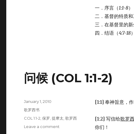
一．序言（
1:1-8
）
二．基督的特质和
三．在基督里的新
四．结语（
4:7-18
问候 (COL 1:1-2)
Posted
January 1, 2010
[1:1] 奉神旨意
on
Categories
歌罗西书
Tags
COL 1:1-2
,
保罗
,
提摩太
,
歌罗西
[1:2] 写信给
歌罗
Leave a comment
on
你们！
问