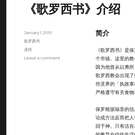
《歌罗西书》介绍
简介
Posted
January 1, 2010
on
Categories
歌罗西书
Tags
圣经
《歌罗西书》是保
Leave a comment
on
个市镇。这里的教
《歌
因为他曾从以弗所
罗
歌罗西教会出现了
西
书》
些灵界的「执政掌
介
严格遵守有关食物
绍
保罗根据福音的信
论或方法反而把人
回于神。只有活在
的教导在信徒生活