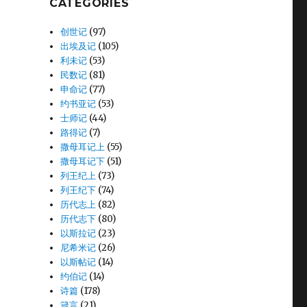
CATEGORIES
创世记
(97)
出埃及记
(105)
利未记
(53)
民数记
(81)
申命记
(77)
约书亚记
(53)
士师记
(44)
路得记
(7)
撒母耳记上
(55)
撒母耳记下
(51)
列王纪上
(73)
列王纪下
(74)
历代志上
(82)
历代志下
(80)
以斯拉记
(23)
尼希米记
(26)
以斯帖记
(14)
约伯记
(14)
诗篇
(178)
箴言
(21)