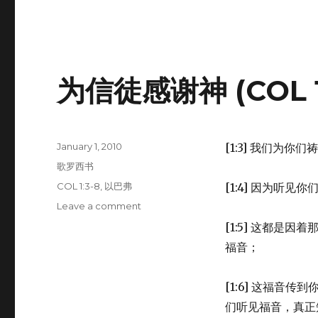
候
(COL
1:1-
2)
为信徒感谢神 (COL 1:
Posted
January 1, 2010
[1:3] 我们为
on
Categories
歌罗西书
Tags
COL 1:3-8
,
以巴弗
[1:4] 因为听
Leave a comment
on
为
[1:5] 这都是
信
福音；
徒
感
谢
[1:6] 这福音
神
们听见福音，真正
(COL