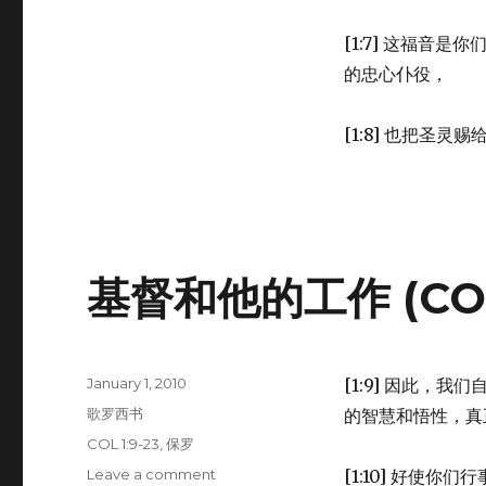
1:3-
8)
[1:7] 这福音
的忠心仆役，
[1:8] 也把圣
基督和他的工作 (COL 
Posted
January 1, 2010
[1:9] 因此，
on
Categories
歌罗西书
的智慧和悟性，真
Tags
COL 1:9-23
,
保罗
Leave a comment
on
[1:10] 好使