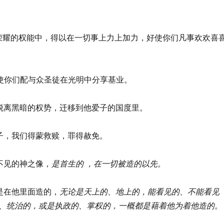
们从他荣耀的权能中，得以在一切事上力上加力，好使你们凡事欢欢喜
谢父，使你们配与众圣徒在光明中分享基业。
了我们脱离黑暗的权势，迁移到他爱子的国度里。
他的爱子，我们得蒙救赎，罪得赦免。
那看不见的神之像，
是首生的 ，在一切被造的以先。
有都是在他里面造的，
无论是天上的、地上的，
能看见的、不能看见
、统治的，
或是执政的、掌权的，
一概都是藉着他为着他造的。