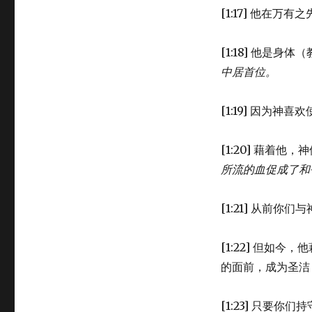
[1:17] 他在万有
[1:18] 他是身
中居首位。
[1:19] 因为
[1:20] 藉着他
所流的血促成了和
[1:21] 从前
[1:22] 但如
的面前，成为圣洁
[1:23] 只要