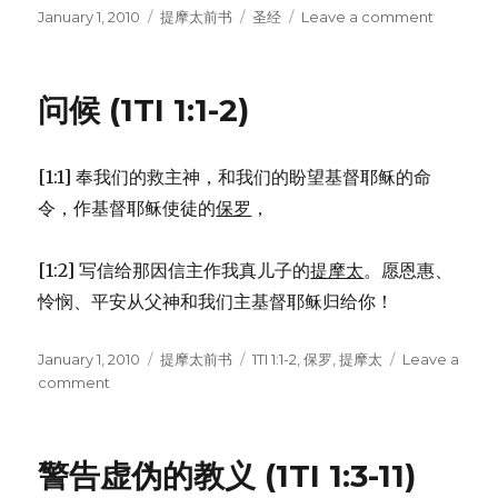
Posted
January 1, 2010
Categories
提摩太前书
Tags
圣经
Leave a comment
on
on
《提
摩
太
问候 (1TI 1:1-2)
前
书》
介
[1:1] 奉我们的救主神，和我们的盼望基督耶稣的命
绍
令，作基督耶稣使徒的
保罗
，
[1:2] 写信给那因信主作我真儿子的
提摩太
。愿恩惠、
怜悯、平安从父神和我们主基督耶稣归给你！
Posted
January 1, 2010
Categories
提摩太前书
Tags
1TI 1:1-2
,
保罗
,
提摩太
Leave a
on
comment
on
问
候
(1TI
警告虚伪的教义 (1TI 1:3-11)
1:1-