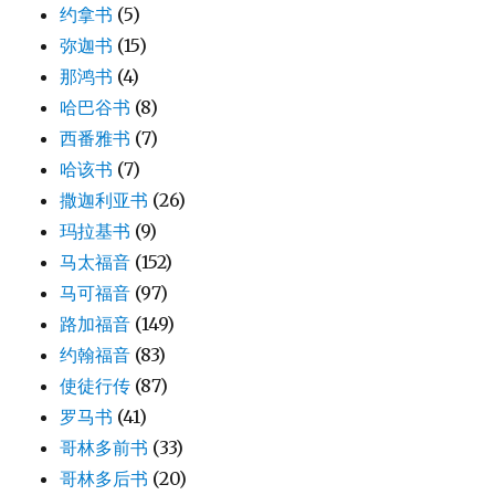
约拿书
(5)
弥迦书
(15)
那鸿书
(4)
哈巴谷书
(8)
西番雅书
(7)
哈该书
(7)
撒迦利亚书
(26)
玛拉基书
(9)
马太福音
(152)
马可福音
(97)
路加福音
(149)
约翰福音
(83)
使徒行传
(87)
罗马书
(41)
哥林多前书
(33)
哥林多后书
(20)