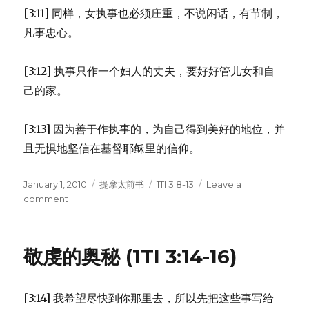
[3:11] 同样，女执事也必须庄重，不说闲话，有节制，
凡事忠心。
[3:12] 执事只作一个妇人的丈夫，要好好管儿女和自
己的家。
[3:13] 因为善于作执事的，为自己得到美好的地位，并
且无惧地坚信在基督耶稣里的信仰。
Posted
January 1, 2010
Categories
提摩太前书
Tags
1TI 3:8-13
Leave a
on
comment
on
执
事
的
敬虔的奥秘 (1TI 3:14-16)
资
格
(1TI
[3:14] 我希望尽快到你那里去，所以先把这些事写给
3:8-