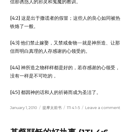
16)
信那诱惑人的邪灵和鬼魔的教训。
[4:2] 这是出于撒谎者的假冒；这些人的良心如同被热
铁烙了一般。
[4:3] 他们禁止嫁娶，又禁戒食物—就是神所造、让那
信而明白真理的人存感谢的心领受的。
[4:4] 神所造之物样样都是好的，若存感谢的心领受，
没有一样是不可吃的，
[4:5] 都因神的话和人的祈祷而成为圣洁了。
Posted
January 1, 2010
Categories
提摩太前书
Tags
1TI 4:1-5
Leave a comment
on
on
预
言
有