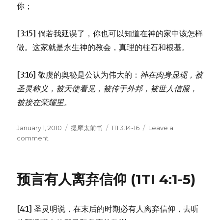
13)
你；
[3:15] 倘若我延误了，你也可以知道在神的家中该怎样
做。这家就是永生神的教会，真理的柱石和根基。
[3:16] 敬虔的奥秘是公认为伟大的：
神在肉身显现，
被
圣灵称义，
被天使看见，
被传于外邦，
被世人信服，
被接在荣耀里。
Posted
January 1, 2010
Categories
提摩太前书
Tags
1TI 3:14-16
Leave a
on
comment
on
敬
虔
的
预言有人离弃信仰 (1TI 4:1-5)
奥
秘
(1TI
[4:1] 圣灵明说，在末后的时期必有人离弃信仰，去听
3:14-