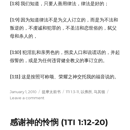
[1:8] 我们知道，只要人善用律法，律法是好的；
[1:9] 因为知道律法不是为义人订立的，而是为不法和
叛逆的，不虔诚和犯罪的，不圣洁和恋世俗的，弑父
母和杀人的，
[1:10] 犯淫乱和亲男色的，拐卖人口和说谎话的，并起
假誓的，或是为任何违背健全教义的事订立的。
[1:11] 这是按照可称颂、荣耀之神交托我的福音说的。
Posted
January 1, 2010
Categories
提摩太前书
Tags
1TI 1:3-11
,
以弗所
,
马其顿
on
Leave a comment
on
警
告
虚
感谢神的怜悯 (1TI 1:12-20)
伪
的