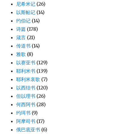
尼希米记
(26)
以斯帖记
(14)
约伯记
(14)
诗篇
(178)
箴言
(21)
传道书
(14)
雅歌
(8)
以赛亚书
(129)
耶利米书
(139)
耶利米哀歌
(7)
以西结书
(120)
但以理书
(26)
何西阿书
(28)
约珥书
(9)
阿摩司书
(17)
俄巴底亚书
(6)