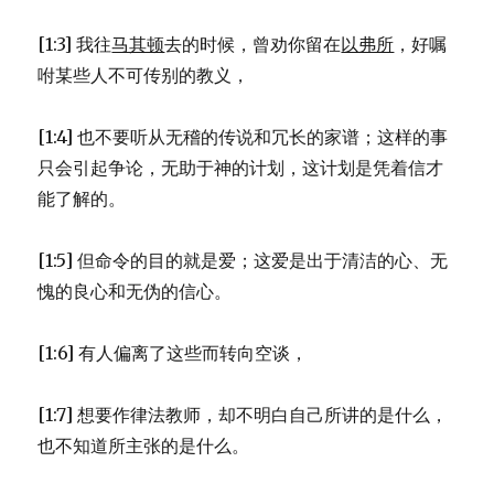
2)
[1:3] 我往
马其顿
去的时候，曾劝你留在
以弗所
，好嘱
咐某些人不可传别的教义，
[1:4] 也不要听从无稽的传说和冗长的家谱；这样的事
只会引起争论，无助于神的计划，这计划是凭着信才
能了解的。
[1:5] 但命令的目的就是爱；这爱是出于清洁的心、无
愧的良心和无伪的信心。
[1:6] 有人偏离了这些而转向空谈，
[1:7] 想要作律法教师，却不明白自己所讲的是什么，
也不知道所主张的是什么。