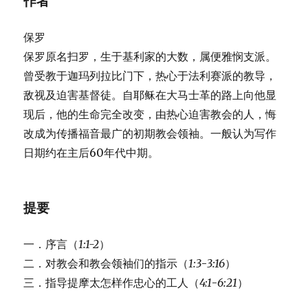
作者
保罗
保罗原名扫罗，生于基利家的大数，属便雅悯支派。
曾受教于迦玛列拉比门下，热心于法利赛派的教导，
敌视及迫害基督徒。自耶稣在大马士革的路上向他显
现后，他的生命完全改变，由热心迫害教会的人，悔
改成为传播福音最广的初期教会领袖。一般认为写作
日期约在主后60年代中期。
提要
一．序言（
1:1-2
）
二．对教会和教会领袖们的指示（
1:3
-
3:16
）
三．指导提摩太怎样作忠心的工人（
4:1
-
6:21
）