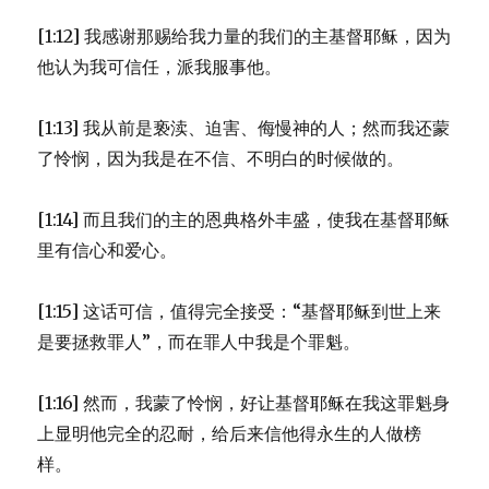
教
[1:12] 我感谢那赐给我力量的我们的主基督耶稣，因为
义
(1TI
他认为我可信任，派我服事他。
1:3-
11)
[1:13] 我从前是亵渎、迫害、侮慢神的人；然而我还蒙
了怜悯，因为我是在不信、不明白的时候做的。
[1:14] 而且我们的主的恩典格外丰盛，使我在基督耶稣
里有信心和爱心。
[1:15] 这话可信，值得完全接受：“基督耶稣到世上来
是要拯救罪人”，而在罪人中我是个罪魁。
[1:16] 然而，我蒙了怜悯，好让基督耶稣在我这罪魁身
上显明他完全的忍耐，给后来信他得永生的人做榜
样。