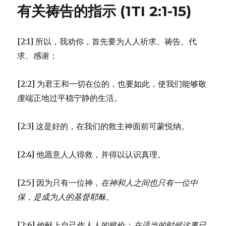
神
有关祷告的指示 (1TI 2:1-15)
的
怜
悯
[2:1] 所以，我劝你，首先要为人人祈求、祷告、代
(1TI
1:12-
求、感谢；
20)
[2:2] 为君王和一切在位的，也要如此，使我们能够敬
虔端正地过平稳宁静的生活。
[2:3] 这是好的，在我们的救主神面前可蒙悦纳。
[2:4] 他愿意人人得救，并得以认识真理。
[2:5] 因为只有一位神，
在神和人之间也只有一位中
保，
是成为人的基督耶稣。
[2:6] 他献上自己作人人的赎价；
在适当的时候这事已