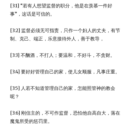
指
[3:1] “若有人想望监督的职分，他是在羡慕一件好
示
(1TI
事”，这话是可信的。
2:1-
15)
[3:2] 监督必须无可指责，只作一个妇人的丈夫，有节
制、克己、端正，乐意接待外人，善于教导，
[3:3] 不酗酒，不打人；要温和，不好斗，不贪财。
[3:4] 要好好管理自己的家，使儿女顺服，凡事庄重。
[3:5] 人若不知道管理自己的家，怎能照管神的教会
呢？
[3:6] 刚信主的，不可作监督，恐怕他自高自大，落在
魔鬼所受的惩罚里。