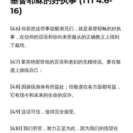
基督耶稣的好执事 (1TI 4:6-
人
离
16)
弃
信
仰
[4:6] 你若把这些事提醒弟兄们，就是基督耶稣的好执
(1TI
事，在信仰的话语和你向来所服从的正确教义上得到
4:1-
5)
了栽培。
[4:7] 要弃绝那世俗的言语和老妇的无稽传说。要在敬
虔上操练自己：
[4:8] 因操练身体有些益处；但敬虔在各方面都有益，
它有现今和未来的生命的应许。
[4:9] 这话可信，值得完全接受。
[4:10] 我们劳苦，努力正是为此，因为我们的指望在