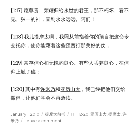
[1:17] 愿尊贵、荣耀归给永世的君王，那不朽坏、看不
见、独一的神，直到永永远远。阿们！
[1:18] 我儿
提摩太
啊，我照从前指着你的预言把这命令
交托你，使你能藉着这些预言打那美好的仗，
[1:19] 常存信心和无愧的良心。有些人丢弃良心，在信
仰上触了礁；
[1:20] 其中有
许米乃
和
亚历山大
，我已经把他们交给
撒但，让他们学会不再亵渎。
Posted
January 1, 2010
Categories
提摩太前书
Tags
1TI 1:12-20
,
亚历山大
,
提摩太
,
许
on
米乃
Leave a comment
on
感
谢