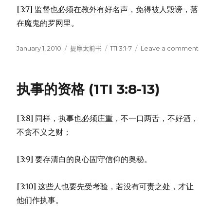
[3:7] 监督也必须在教外有好名声，免得被人毁谤，落
在魔鬼的罗网里。
Posted
January 1, 2010
Categories
提摩太前书
Tags
1TI 3:1-7
Leave a comment
on
on
监
督
的
执事的资格 (1TI 3:8-13)
资
格
(1TI
[3:8] 同样，执事也必须庄重，不一口两舌，不好酒，
3:1-
7)
不贪不义之财；
[3:9] 要存清白的良心固守信仰的奥秘。
[3:10] 这些人也要先受考验，若没有可责之处，才让
他们作执事。