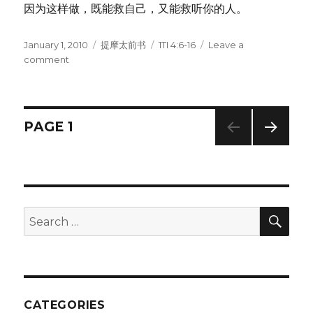
因为这样做，既能救自己，又能救听你的人。
Posted
January 1, 2010
Categories
提摩太前书
Tags
1TI 4:6-16
Leave a
on
comment
on
基
督
耶
稣
Posts
PAGE
1
的
好
NEXT
navigation
执
PAG
事
E
(1TI
4:6-
SE
Search
16)
for:
CATEGORIES