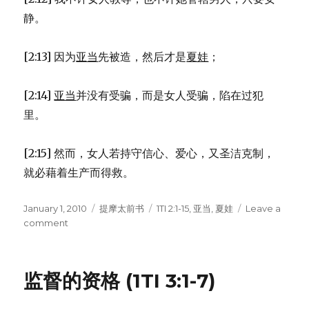
静。
[2:13] 因为
亚当
先被造，然后才是
夏娃
；
[2:14]
亚当
并没有受骗，而是女人受骗，陷在过犯
里。
[2:15] 然而，女人若持守信心、爱心，又圣洁克制，
就必藉着生产而得救。
Posted
January 1, 2010
Categories
提摩太前书
Tags
1TI 2:1-15
,
亚当
,
夏娃
Leave a
on
comment
on
有
关
祷
监督的资格 (1TI 3:1-7)
告
的