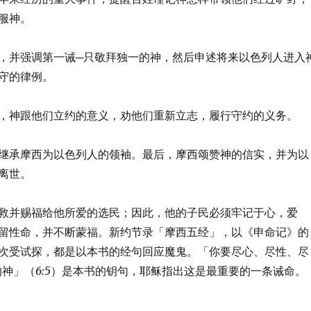
服神。
，并强调第一诫─只敬拜独一的神，然后申述将来以色列人进入
守的律例。
，神跟他们立约的意义，劝他们重新立志，履行守约的义务。
继承摩西为以色列人的领袖。最后，摩西颂赞神的信实，并为以
离世。
救并赐福给他所爱的选民；因此，他的子民必须牢记于心，爱
留性命，并不断蒙福。新约节录「摩西五经」，以《申命记》的
次受试探，都是以本书的经句回应魔鬼。「你要尽心、尽性、尽
的神」（
6:5
）是本书的钥句，耶稣指出这是最重要的一条诫命。