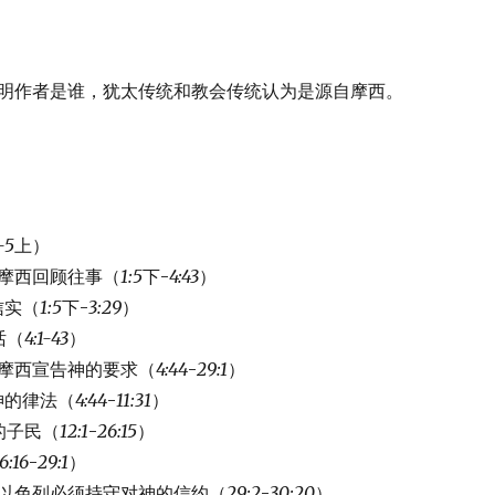
明作者是谁，犹太传统和教会传统认为是源自摩西。
1-5
上）
摩西回顾往事（
1:5
下-
4:43
）
信实（
1:5
下-
3:29
）
话（
4:1-43
）
摩西宣告神的要求（
4:44
-
29:1
）
神的律法（
4:44
-
11:31
）
的子民（
12:1
-
26:15
）
6:16
-
29:1
）
以色列必须持守对神的信约（
29:2
-
30:20
）