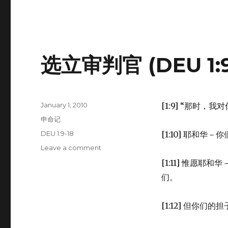
选立审判官 (DEU 1:9
Posted
January 1, 2010
[1:9] “那时
on
Categories
申命记
Tags
DEU 1:9-18
[1:10] 耶和
Leave a comment
on
选
[1:11] 惟愿
立
们。
审
判
官
[1:12] 但你
(DEU
1:9-