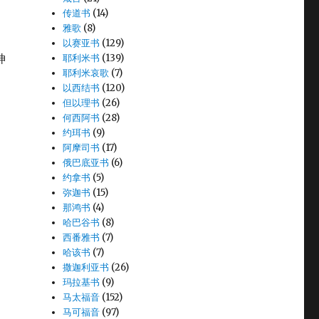
传道书
(14)
雅歌
(8)
以赛亚书
(129)
神
耶利米书
(139)
耶利米哀歌
(7)
以西结书
(120)
但以理书
(26)
何西阿书
(28)
约珥书
(9)
阿摩司书
(17)
俄巴底亚书
(6)
约拿书
(5)
弥迦书
(15)
那鸿书
(4)
哈巴谷书
(8)
西番雅书
(7)
哈该书
(7)
撒迦利亚书
(26)
玛拉基书
(9)
马太福音
(152)
马可福音
(97)