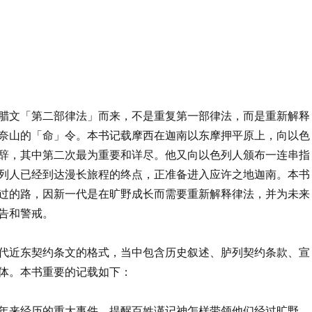
腊文「第二部律法」而来，不是重复第一部律法，而是重新解释
奈山的「命」令。本书记载摩西在迦南以东摩押平原上，向以色
辞，其中第二次最为重要和详尽。他又向以色列人颁布一连串指
列人已经到达漫长旅程的终点，正准备进入应许之地迦南。本书
过的路，因新一代是在旷野成长而需要重新解释律法，并为未来
告和警戒。
代近东契约条文的格式，当中包含历史叙述、胪列契约条款、宣
体。本书重要的记载如下：
年来经历的重大事件，提醒百姓谨记神怎样带领他们经过旷野，