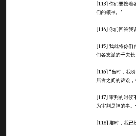
18)
[1:13] 你们
们的领袖。’
[1:14] 你们回
[1:15] 我就
们各支派的千夫长
[1:16] “当
居者之间的诉讼，
[1:17] 审判
为审判是神的事。
[1:18] 那时