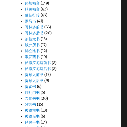
路加福音
(149)
约翰福音
(83)
使徒行传
(87)
罗马书
(41)
哥林多前书
(33)
哥林多后书
(20)
加拉太书
(16)
以弗所书
(17)
腓立比书
(12)
歌罗西书
(10)
帖撒罗尼迦前书
(8)
帖撒罗尼迦后书
(8)
提摩太前书
(13)
提摩太后书
(9)
提多书
(6)
腓利门书
(5)
希伯来书
(20)
雅各书
(15)
彼得前书
(13)
彼得后书
(6)
约翰一书
(14)