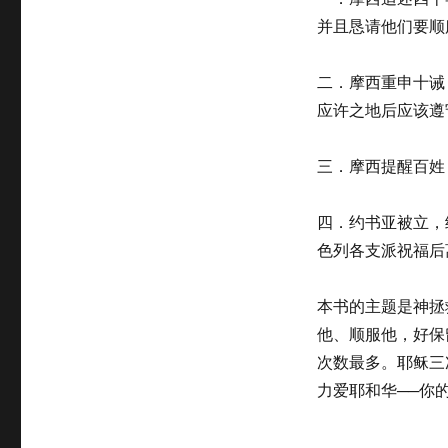
并且恳请他们要顺
二．摩西重申十诫
应许之地后应该遵
三．摩西提醒百姓
四．约书亚被立，
色列各支派祝福后
本书的主题是神拯
他、顺服他，好保
次数最多。耶稣三
力爱耶和华──你