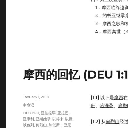
1．摩西临终遗
2．约书亚继承
3．摩西之歌和
4．摩西离世（
3
摩西的回忆 (DEU 1:1
Posted
January 1, 2010
[1:1] 以下是
摩西
在
on
Categories
申命记
班
、
哈洗录
、
底撒
Tags
DEU 1:1-8
,
亚伯拉罕
,
亚拉巴
,
亚摩利
,
亚斯她录
,
以得来
,
以撒
,
[1:2] 从
何烈山
经
以色列
,
何烈山
,
加低斯．巴尼