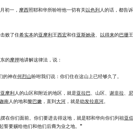
十一月初一，
摩西
照耶和华所吩咐他一切有关
以色列
人的话，都告诉
已经击败了住
希实本
的
亚摩利
王
西宏
和住
亚斯她录
、
以得来
的
巴珊
河
东的
摩押
地讲解这律法，说：
我们的神在
何烈山
吩咐我们说：你们住在这山上已经够久了。
到
亚摩利
人的山区和附近的地区，就是
亚拉巴
、山区、
谢非拉
、
迦南
人的地和
黎巴嫩
，直到
大河
，就是
幼发拉底河
。
将这地摆在你们面前。你们要进去得这地，就是耶和华向你们列祖
亚
起誓要赐给他们和他们后裔为业之地。”