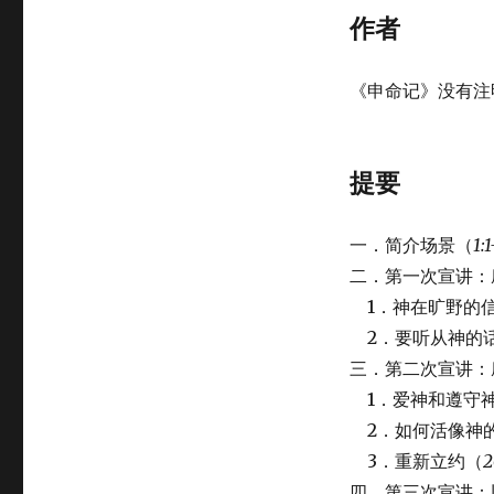
作者
《申命记》没有注
提要
一．简介场景（
1:
二．第一次宣讲：
1．神在旷野的
2．要听从神的
三．第二次宣讲：
1．爱神和遵守
2．如何活像神
3．重新立约（
2
四．第三次宣讲：