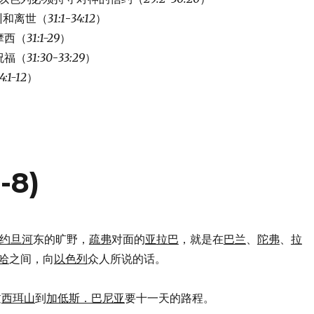
训和离世（
31:1
-
34:12
）
摩西（
31:1-29
）
祝福（
31:30
-
33:29
）
4:1-12
）
-8)
约旦河
东的旷野，
疏弗
对面的
亚拉巴
，就是在
巴兰
、
陀弗
、
拉
哈
之间，向
以色列
众人所说的话。
过
西珥山
到
加低斯．巴尼亚
要十一天的路程。