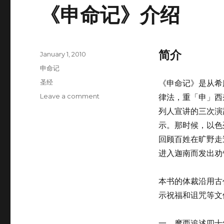
《申命记》介绍
简介
Posted
January 1, 2010
on
Categories
申命记
Tags
圣经
《申命记》是从希
Leave a comment
on
律法，重「申」西
《申
列人宣讲的三次演
命
示。那时候，以色
记》
介
回顾百姓在旷野走
绍
进入迦南而发出劝
本书的体裁沿用古
示祝福和诅咒等文
一．摩西追述四十