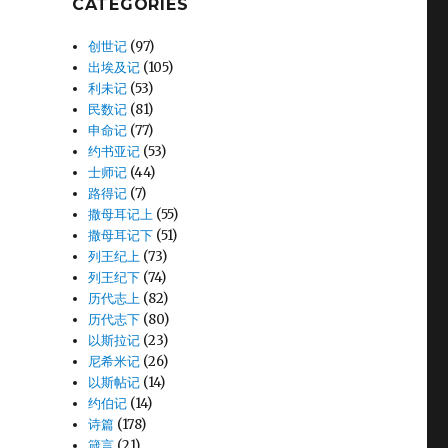
CATEGORIES
创世记
(97)
出埃及记
(105)
利未记
(53)
民数记
(81)
申命记
(77)
约书亚记
(53)
士师记
(44)
路得记
(7)
撒母耳记上
(55)
撒母耳记下
(51)
列王纪上
(73)
列王纪下
(74)
历代志上
(82)
历代志下
(80)
以斯拉记
(23)
尼希米记
(26)
以斯帖记
(14)
约伯记
(14)
诗篇
(178)
箴言
(21)