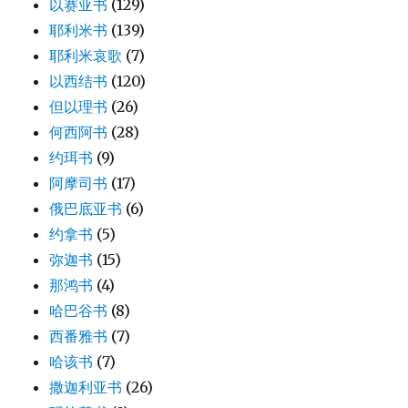
以赛亚书
(129)
耶利米书
(139)
耶利米哀歌
(7)
以西结书
(120)
但以理书
(26)
何西阿书
(28)
约珥书
(9)
阿摩司书
(17)
俄巴底亚书
(6)
约拿书
(5)
弥迦书
(15)
那鸿书
(4)
哈巴谷书
(8)
西番雅书
(7)
哈该书
(7)
撒迦利亚书
(26)