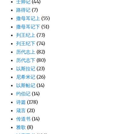
士师记
(44)
路得记
(7)
撒母耳记上
(55)
撒母耳记下
(51)
列王纪上
(73)
列王纪下
(74)
历代志上
(82)
历代志下
(80)
以斯拉记
(23)
尼希米记
(26)
以斯帖记
(14)
约伯记
(14)
诗篇
(178)
箴言
(21)
传道书
(14)
雅歌
(8)