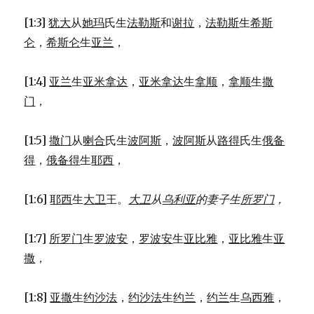
[1:3]
犹大
从
她玛
氏生
法勒斯
和
谢拉
，
法勒斯
生
希斯
仑
，
希斯仑
生
亚兰
，
[1:4]
亚兰
生
亚米拿达
，
亚米拿达
生
拿顺
，
拿顺
生
撒
门
，
[1:5]
撒门
从
喇合
氏生
波阿斯
，
波阿斯
从
路得
氏生
俄备
得
，
俄备得
生
耶西
，
[1:6]
耶西
生
大卫
王。
大卫
从
乌利亚
的妻子生
所罗门
，
[1:7]
所罗门
生
罗波安
，
罗波安
生
亚比雅
，
亚比雅
生
亚
撒
，
[1:8]
亚撒
生
约沙法
，
约沙法
生
约兰
，
约兰
生
乌西雅
，