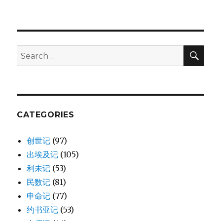
耶
稣
基
督
的
SE
Search
家
for:
谱
(MAT
1:1-
17)
CATEGORIES
创世记
(97)
出埃及记
(105)
利未记
(53)
民数记
(81)
申命记
(77)
约书亚记
(53)