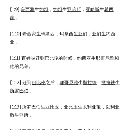
[1:9]
乌西雅
生
约坦
，
约坦
生
亚哈斯
，
亚哈斯
生
希西
家
，
[1:10]
希西家
生
玛拿西
，
玛拿西
生
亚们
，
亚们
生
约西
亚
，
[1:11] 百姓被迁到
巴比伦
的时候，
约西亚
生
耶哥尼雅
和
他的兄弟。
[1:12] 迁到
巴比伦
之后，
耶哥尼雅
生
撒拉铁
，
撒拉铁
生
所罗巴伯
，
[1:13]
所罗巴伯
生
亚比玉
，
亚比玉
生
以利亚敬
，
以利亚
敬
生
亚所
，