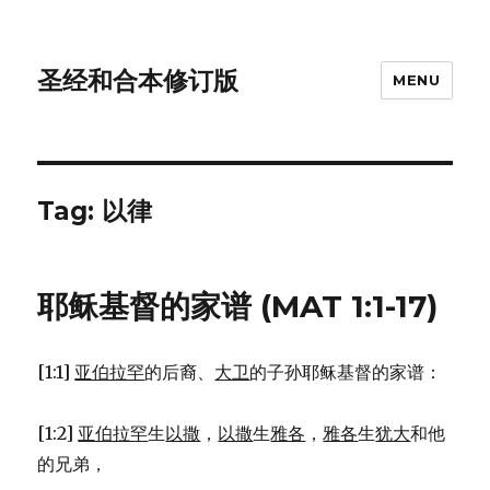
圣经和合本修订版
MENU
Tag: 以律
耶稣基督的家谱 (MAT 1:1-17)
[1:1]
亚伯拉罕
的后裔、
大卫
的子孙耶稣基督的家谱：
[1:2]
亚伯拉罕
生
以撒
，
以撒
生
雅各
，
雅各
生
犹大
和他
的兄弟，