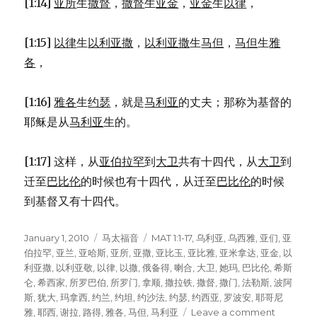
[1:14]
亚所
生
撒督
，
撒督
生
亚金
，
亚金
生
以律
，
[1:15]
以律
生
以利亚撒
，
以利亚撒
生
马但
，
马但
生
雅
各
，
[1:16]
雅各
生
约瑟
，就是
马利亚
的丈夫；那称为基督的
耶稣是从
马利亚
生的。
[1:17] 这样，从
亚伯拉罕
到
大卫
共有十四代，从
大卫
到
迁至
巴比伦
的时候也有十四代，从迁至
巴比伦
的时候
到基督又有十四代。
Posted
January 1, 2010
Categories
马太福音
Tags
MAT 1:1-17
,
乌利亚
,
乌西雅
,
亚们
,
亚
on
伯拉罕
,
亚兰
,
亚哈斯
,
亚所
,
亚撒
,
亚比玉
,
亚比雅
,
亚米拿达
,
亚金
,
以
利亚撒
,
以利亚敬
,
以律
,
以撒
,
俄备得
,
喇合
,
大卫
,
她玛
,
巴比伦
,
希斯
仑
,
希西家
,
所罗巴伯
,
所罗门
,
拿顺
,
撒拉铁
,
撒督
,
撒门
,
法勒斯
,
波阿
斯
,
犹大
,
玛拿西
,
约兰
,
约坦
,
约沙法
,
约瑟
,
约西亚
,
罗波安
,
耶哥尼
雅
,
耶西
,
谢拉
,
路得
,
雅各
,
马但
,
马利亚
Leave a comment
on