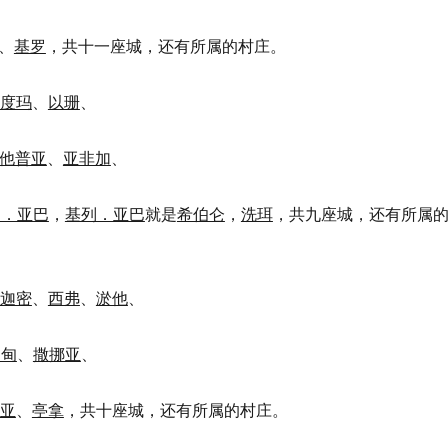
、
基罗
，共十一座城，还有所属的村庄。
度玛
、
以珊
、
他普亚
、
亚非加
、
列．亚巴
，
基列．亚巴
就是
希伯仑
，
洗珥
，共九座城，还有所属
迦密
、
西弗
、
淤他
、
约甸
、
撒挪亚
、
亚
、
亭拿
，共十座城，还有所属的村庄。