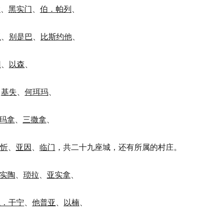
大
、
黑实门
、
伯．帕列
、
亚
、
别是巴
、
比斯约他
、
因
、
以森
、
、
基失
、
何珥玛
、
玛拿
、
三撒拿
、
忻
、
亚因
、
临门
，共二十九座城，还有所属的村庄。
实陶
、
琐拉
、
亚实拿
、
隐．干宁
、
他普亚
、
以楠
、