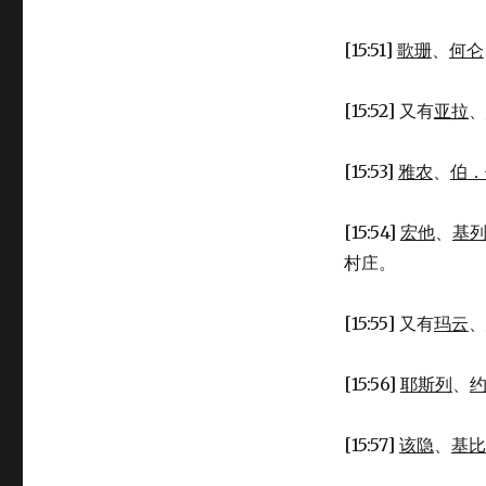
[15:51]
歌珊
、
何仑
[15:52] 又有
亚拉
、
[15:53]
雅农
、
伯．
[15:54]
宏他
、
基
村庄。
[15:55] 又有
玛云
、
[15:56]
耶斯列
、
[15:57]
该隐
、
基比