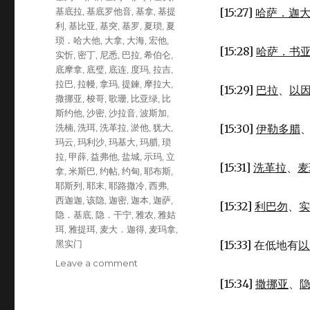
基底拉
,
基底罗他音
,
基拿
,
基提
[15:27]
哈萨．迦
利
,
基比亚
,
基突
,
基罗
,
夏琐
,
夏
琐．哈大他
,
大拿
,
大海
,
宏他
,
[15:28]
哈萨．书
实忻
,
密丁
,
尼悉
,
巴拉
,
希伯仑
,
底摩拿
,
底璧
,
底连
,
度玛
,
拉吉
,
拉巴
,
拉幔
,
拿玛
,
提鍊
,
摩拉大
,
[15:29]
巴拉
、
以
撒挪亚
,
梭哥
,
歌珊
,
比亚绿
,
比
斯约他
,
沙密
,
沙拉音
,
波斯加
,
洗楠
,
洗珥
,
洗革拉
,
淤他
,
犹大
,
[15:30]
伊勒多腊
玛云
,
玛利沙
,
玛基大
,
玛腊
,
琐
拉
,
甲薛
,
益弗他
,
盐城
,
示玛
,
立
[15:31]
洗革拉
、
麦
拿
,
米斯巴
,
约帖
,
约甸
,
耶布斯
,
耶斯列
,
耶末
,
耶路撒冷
,
西弗
,
西迦迦
,
该隐
,
迦密
,
迦本
,
迦萨
,
[15:32]
利巴勿
、
实
隐．基底
,
隐．干宁
,
雅农
,
雅姑
珥
,
雅提珥
,
麦大．迦得
,
麦玛拿
,
黑实门
[15:33] 在低地有
以
Leave a comment
on
犹
[15:34]
撒挪亚
、
大
分