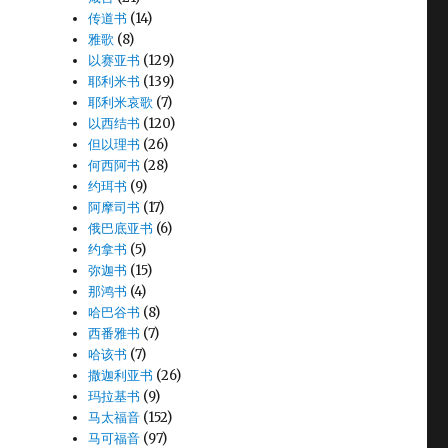
传道书
(14)
雅歌
(8)
以赛亚书
(129)
耶利米书
(139)
耶利米哀歌
(7)
以西结书
(120)
但以理书
(26)
何西阿书
(28)
约珥书
(9)
阿摩司书
(17)
俄巴底亚书
(6)
约拿书
(5)
弥迦书
(15)
那鸿书
(4)
哈巴谷书
(8)
西番雅书
(7)
哈该书
(7)
撒迦利亚书
(26)
玛拉基书
(9)
马太福音
(152)
马可福音
(97)