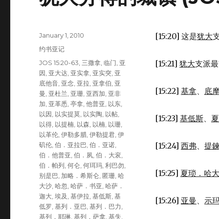
Posted
January 1, 2010
[15:20] 这是
犹大
on
Categories
约书亚记
Tags
JOS 15:20-63
,
三撒拿
,
临门
,
亚
[15:21]
犹大
支派最
因
,
亚大达
,
亚实拿
,
亚实突
,
亚
底他音
,
亚念
,
亚拉
,
亚拿伯
,
亚
[15:22]
基拿
、
底
曼
,
亚杜兰
,
亚珊
,
亚西加
,
亚非
加
,
亚革悉
,
亭拿
,
他普亚
,
以东
,
以因
,
以实提莫
,
以实陶
,
以帖
,
[15:23]
基低斯
、
夏
以得
,
以提楠
,
以森
,
以楠
,
以珊
,
以革伦
,
伊勒多腊
,
伊勒提君
,
伊
矶伦
,
伯．亚拉巴
,
伯．亚诺
,
[15:24]
西弗
、
提
伯．他普亚
,
伯．夙
,
伯．大衮
,
伯．帕列
,
何仑
,
何珥玛
,
利巴勿
,
[15:25]
夏琐．哈
别是巴
,
加略．希斯仑
,
匿珊
,
哈
大沙
,
哈忽
,
哈萨．书亚
,
哈萨．
迦大
,
埃及
,
基伊拉
,
基低斯
,
基
[15:26]
亚曼
、
示
低罗
,
基列．亚巴
,
基列．巴力
,
基列．耶琳
,
基列．萨拿
,
基失
,