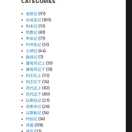
CATEGORIES
创世记
(97)
出埃及记
(105)
利未记
(53)
民数记
(81)
申命记
(77)
约书亚记
(53)
士师记
(44)
路得记
(7)
撒母耳记上
(55)
撒母耳记下
(51)
列王纪上
(73)
列王纪下
(74)
历代志上
(82)
历代志下
(80)
以斯拉记
(23)
尼希米记
(26)
以斯帖记
(14)
约伯记
(14)
诗篇
(178)
箴言
(21)