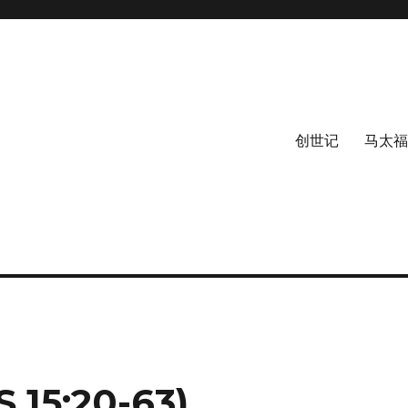
创世记
马太福
5:20-63)