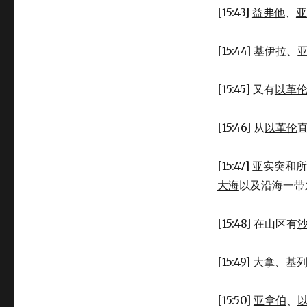
[15:43]
益弗他
、
亚
[15:44]
基伊拉
、
[15:45] 又有
以革
[15:46] 从
以革伦
[15:47]
亚实突
和所
大海
以及沿海一带
[15:48] 在山区有
[15:49]
大拿
、
基
[15:50]
亚拿伯
、