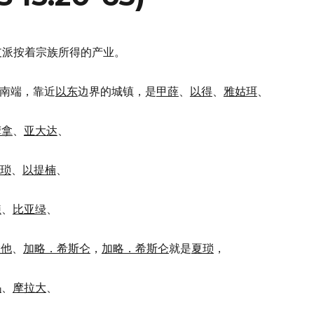
支派按着宗族所得的产业。
南端，靠近
以东
边界的城镇，是
甲薛
、
以得
、
雅姑珥
、
摩拿
、
亚大达
、
琐
、
以提楠
、
鍊
、
比亚绿
、
大他
、
加略．希斯仑
，
加略．希斯仑
就是
夏琐
，
玛
、
摩拉大
、