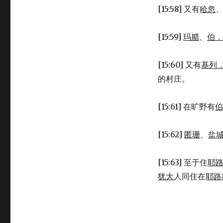
[15:58] 又有
哈忽
[15:59]
玛腊
、
伯．
[15:60] 又有
基列
的村庄。
[15:61] 在旷野有
伯
[15:62]
匿珊
、
盐
[15:63] 至于住
耶
犹大
人同住在
耶路