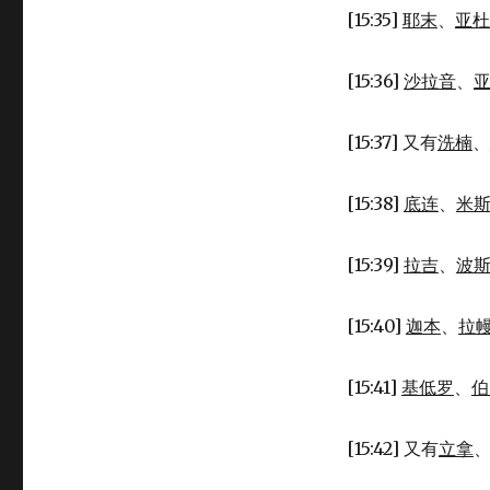
得
[15:35]
耶末
、
亚杜
的
城
[15:36]
沙拉音
、
镇
(JOS
15:20-
[15:37] 又有
洗楠
、
63)
[15:38]
底连
、
米
[15:39]
拉吉
、
波
[15:40]
迦本
、
拉
[15:41]
基低罗
、
伯
[15:42] 又有
立拿