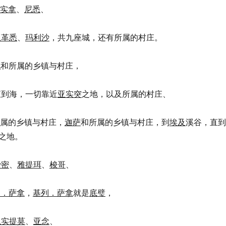
实拿
、
尼悉
、
亚革悉
、
玛利沙
，共九座城，还有所属的村庄。
伦
和所属的乡镇与村庄，
直到海，一切靠近
亚实突
之地，以及所属的村庄、
属的乡镇与村庄，
迦萨
和所属的乡镇与村庄，到
埃及
溪谷，直到
之地。
沙密
、
雅提珥
、
梭哥
、
列．萨拿
，
基列．萨拿
就是
底璧
，
以实提莫
、
亚念
、