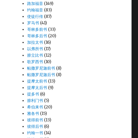
路加福音
(149)
约翰福音
(83)
使徒行传
(87)
。
罗马书
(41)
哥林多前书
(33)
哥林多后书
(20)
加拉太书
(16)
以弗所书
(17)
腓立比书
(12)
歌罗西书
(10)
帖撒罗尼迦前书
(8)
帖撒罗尼迦后书
(8)
提摩太前书
(13)
提摩太后书
(9)
提多书
(6)
腓利门书
(5)
希伯来书
(20)
雅各书
(15)
彼得前书
(13)
彼得后书
(6)
约翰一书
(14)