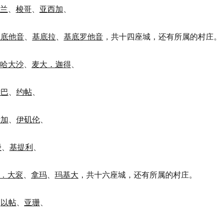
兰
、
梭哥
、
亚西加
、
亚底他音
、
基底拉
、
基底罗他音
，共十四座城，还有所属的村庄
哈大沙
、
麦大．迦得
、
斯巴
、
约帖
、
斯加
、
伊矶伦
、
幔
、
基提利
、
．大衮
、
拿玛
、
玛基大
，共十六座城，还有所属的村庄。
、
以帖
、
亚珊
、