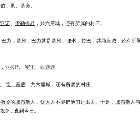
、
伯．夙
、
基突
、
亚诺
、
伊勒提君
，共六座城，还有所属的村庄。
．巴力
，
基列．巴力
就是
基列．耶琳
，
拉巴
，共两座城，还有所
．亚拉巴
、
密丁
、
西迦迦
、
城
、
隐．基底
，共六座城，还有所属的村庄。
路撒冷
的
耶布斯
人，
犹大
人不能把他们赶出去。于是，
耶布斯
人
撒冷
，直到今日。