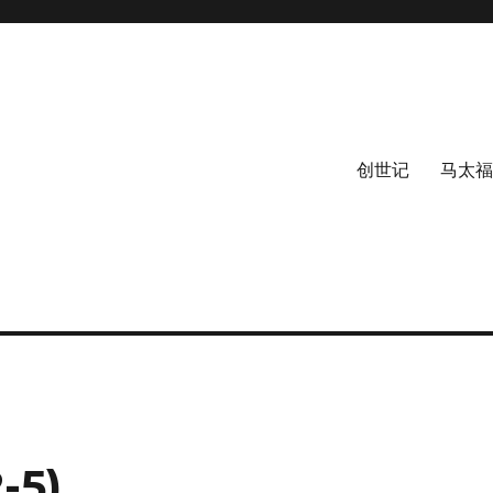
创世记
马太福
-5)