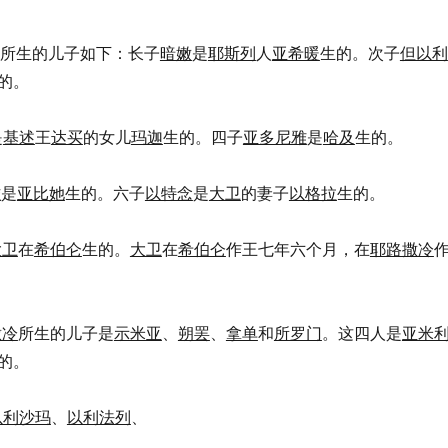
所生的儿子如下：长子
暗嫩
是
耶斯列
人
亚希暖
生的。次子
但以利
的。
是
基述
王
达买
的女儿
玛迦
生的。四子
亚多尼雅
是
哈及
生的。
雅
是
亚比她
生的。六子
以特念
是
大卫
的妻子
以格拉
生的。
大卫
在
希伯仑
生的。
大卫
在
希伯仑
作王七年六个月，在
耶路撒冷
撒冷
所生的儿子是
示米亚
、
朔罢
、
拿单
和
所罗门
。这四人是
亚米
的。
以利沙玛
、
以利法列
、