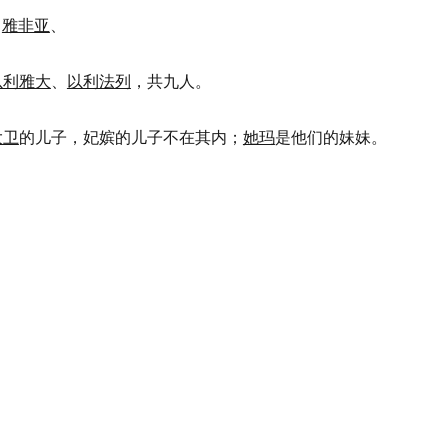
、
雅非亚
、
以利雅大
、
以利法列
，共九人。
大卫
的儿子，妃嫔的儿子不在其内；
她玛
是他们的妹妹。