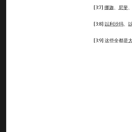
3:1-
9)
[3:7]
挪迦
、
尼斐
[3:8]
以利沙玛
、
[3:9] 这些全都是