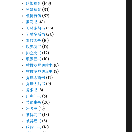
路加福音
(149)
约翰福音
(83)
使徒行传
(87)
罗马书
(41)
哥林多前书
(33)
哥林多后书
(20)
加拉太书
(16)
以弗所书
(17)
腓立比书
(12)
歌罗西书
(10)
帖撒罗尼迦前书
(8)
帖撒罗尼迦后书
(8)
提摩太前书
(13)
提摩太后书
(9)
提多书
(6)
腓利门书
(5)
希伯来书
(20)
雅各书
(15)
彼得前书
(13)
彼得后书
(6)
约翰一书
(14)