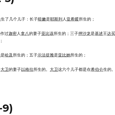
仑
生了几个儿子：长子
暗嫩
是
耶斯列
人
亚希暖
所生的；
是作过
迦密
人
拿八
的妻子
亚比该
所生的；三子
押沙龙
是
基述
王
达
；
雅
是
哈及
所生的；五子
示法提雅
是
亚比她
所生的；
是
大卫
的妻子
以格拉
所生的。
大卫
这六个儿子都是在
希伯仑
生的
-9)