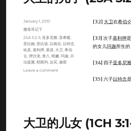
Posted
January 1, 2010
[3:2]
大卫
在
希伯
on
Categories
撒母耳记下
Tags
2SA 3:2-5
,
亚多尼雅
,
亚希暖
,
[3:3] 次子
基利押
亚比她
,
亚比该
,
以格拉
,
以特念
,
的女儿
玛迦
所生的
哈及
,
基利押
,
基述
,
大卫
,
希伯
仑
,
押沙龙
,
拿八
,
暗嫩
,
玛迦
,
示
法提雅
,
耶斯列
,
达买
,
迦密
[3:4] 四子
亚多尼
Leave a comment
on
大
[3:5] 六子
以特念
卫
的
儿
子
(2SA
3:2-
大卫的儿女 (1CH 3:1
5)