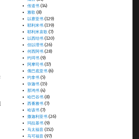
传道书
(14)
雅歌
(8)
以赛亚书
(129)
耶利米书
(139)
耶利米哀歌
(7)
以西结书
(120)
但以理书
(26)
何西阿书
(28)
约珥书
(9)
阿摩司书
(17)
俄巴底亚书
(6)
作
约拿书
(5)
弥迦书
(15)
那鸿书
(4)
哈巴谷书
(8)
利
西番雅书
(7)
哈该书
(7)
撒迦利亚书
(26)
玛拉基书
(9)
马太福音
(152)
马可福音
(97)