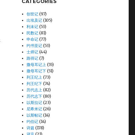
CATEGORIES
创世记
(97)
出埃及记
(105)
利未记
(53)
民数记
(81)
买
申命记
(77)
约书亚记
(53)
士师记
(44)
路得记
(7)
撒母耳记上
(55)
撒母耳记下
(51)
列王纪上
(73)
。
列王纪下
(74)
历代志上
(82)
历代志下
(80)
以斯拉记
(23)
尼希米记
(26)
以斯帖记
(14)
约伯记
(14)
诗篇
(178)
箴言
(21)