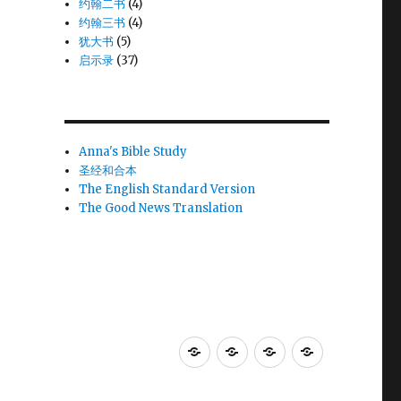
约翰二书
(4)
约翰三书
(4)
犹大书
(5)
启示录
(37)
Anna's Bible Study
圣经和合本
The English Standard Version
The Good News Translation
Anna's
圣
The
The
Bible
经
English
Good
Study
和
Standard
News