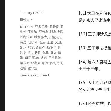
Posted
January 1, 2010
[3:1]
大卫
在
希伯仑
on
Categories
历代志上
是
迦密
人
亚比该
生
Tags
1CH 3:1-9
,
亚多尼雅
,
亚希暖
,
亚
比她
,
亚比该
,
亚米利
,
以利沙玛
,
[3:2] 三子
押沙龙
以利法列
,
以利雅大
,
以格拉
,
以
特念
,
但以利
,
哈及
,
基述
,
大卫
,
她玛
,
尼斐
,
希伯仑
,
所罗门
,
押
[3:3] 五子
示法提
沙龙
,
拔．书亚
,
拿单
,
挪迦
,
暗
嫩
,
朔罢
,
玛迦
,
益辖
,
示法提雅
,
[3:4] 这六人都是
示米亚
,
耶斯列
,
耶路撒冷
,
达买
,
迦密
,
雅非亚
王三十三年。
Leave a comment
on
大
[3:5]
大卫
在
耶路
卫
的女儿
拔．书亚
生
的
儿
女
[3:6] 还有
益辖
、
(1CH