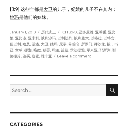
[3:9] 这些全都是
大卫
的儿子，妃嫔的儿子不在其内；
她玛
是他们的妹妹。
Posted
January 1, 2010
Categories
历代志上
Tags
1CH 3:1-9
,
亚多尼雅
,
亚希暖
,
亚比
on
她
,
亚比该
,
亚米利
,
以利沙玛
,
以利法列
,
以利雅大
,
以格拉
,
以特念
,
但以利
,
哈及
,
基述
,
大卫
,
她玛
,
尼斐
,
希伯仑
,
所罗门
,
押沙龙
,
拔．书
亚
,
拿单
,
挪迦
,
暗嫩
,
朔罢
,
玛迦
,
益辖
,
示法提雅
,
示米亚
,
耶斯列
,
耶
路撒冷
,
达买
,
迦密
,
雅非亚
Leave a comment
on
大
卫
的
儿
女
SE
Search
(1CH
for:
3:1-
9)
CATEGORIES