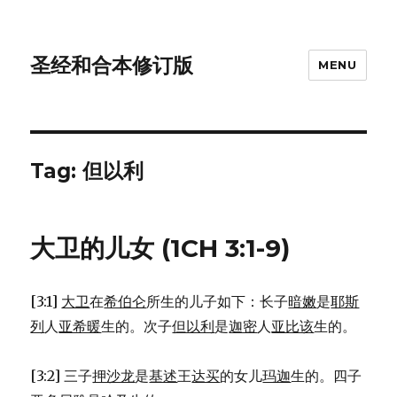
圣经和合本修订版
MENU
Tag: 但以利
大卫的儿女 (1CH 3:1-9)
[3:1]
大卫
在
希伯仑
所生的儿子如下：长子
暗嫩
是
耶斯
列
人
亚希暖
生的。次子
但以利
是
迦密
人
亚比该
生的。
[3:2] 三子
押沙龙
是
基述
王
达买
的女儿
玛迦
生的。四子