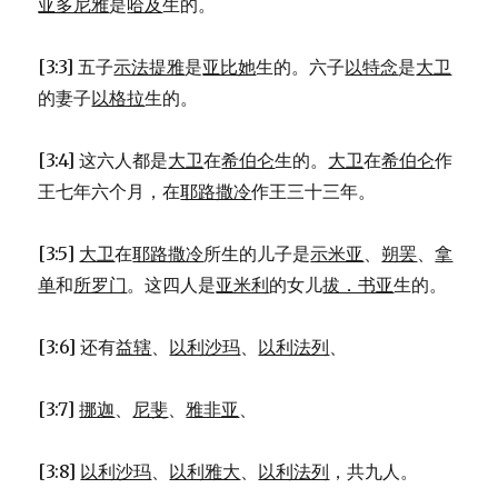
亚多尼雅
是
哈及
生的。
[3:3] 五子
示法提雅
是
亚比她
生的。六子
以特念
是
大卫
的妻子
以格拉
生的。
[3:4] 这六人都是
大卫
在
希伯仑
生的。
大卫
在
希伯仑
作
王七年六个月，在
耶路撒冷
作王三十三年。
[3:5]
大卫
在
耶路撒冷
所生的儿子是
示米亚
、
朔罢
、
拿
单
和
所罗门
。这四人是
亚米利
的女儿
拔．书亚
生的。
[3:6] 还有
益辖
、
以利沙玛
、
以利法列
、
[3:7]
挪迦
、
尼斐
、
雅非亚
、
[3:8]
以利沙玛
、
以利雅大
、
以利法列
，共九人。