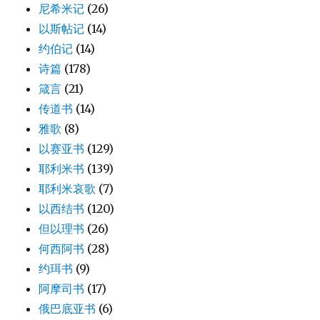
尼希米记
(26)
以斯帖记
(14)
约伯记
(14)
诗篇
(178)
箴言
(21)
传道书
(14)
雅歌
(8)
以赛亚书
(129)
耶利米书
(139)
耶利米哀歌
(7)
以西结书
(120)
但以理书
(26)
何西阿书
(28)
约珥书
(9)
阿摩司书
(17)
俄巴底亚书
(6)