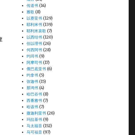
传道书
(14)
雅歌
(8)
以赛亚书
(129)
耶利米书
(139)
耶利米哀歌
(7)
以西结书
(120)
摩
但以理书
(26)
何西阿书
(28)
约珥书
(9)
阿摩司书
(17)
俄巴底亚书
(6)
约拿书
(5)
弥迦书
(15)
那鸿书
(4)
哈巴谷书
(8)
西番雅书
(7)
哈该书
(7)
撒迦利亚书
(26)
玛拉基书
(9)
马太福音
(152)
马可福音
(97)