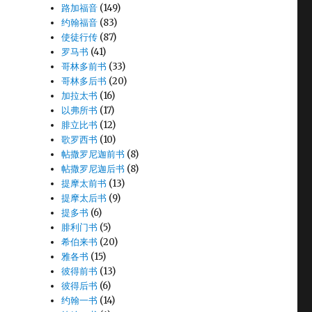
路加福音
(149)
约翰福音
(83)
使徒行传
(87)
罗马书
(41)
哥林多前书
(33)
哥林多后书
(20)
加拉太书
(16)
以弗所书
(17)
腓立比书
(12)
歌罗西书
(10)
帖撒罗尼迦前书
(8)
帖撒罗尼迦后书
(8)
提摩太前书
(13)
提摩太后书
(9)
提多书
(6)
腓利门书
(5)
希伯来书
(20)
雅各书
(15)
彼得前书
(13)
彼得后书
(6)
约翰一书
(14)