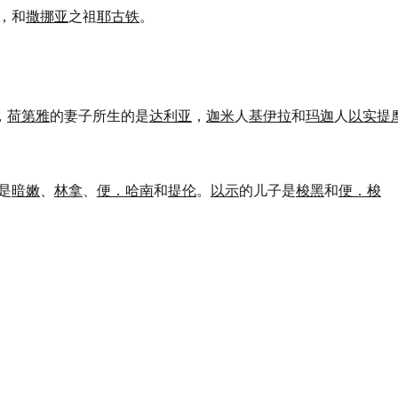
，和
撒挪亚
之祖
耶古铁
。
，
荷第雅
的妻子所生的是
达利亚
，
迦米
人
基伊拉
和
玛迦
人
以实提
是
暗嫩
、
林拿
、
便．哈南
和
提伦
。
以示
的儿子是
梭黑
和
便．梭