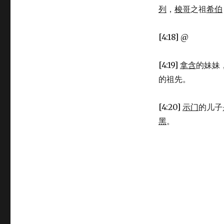
－
列
，
梭哥
之祖
希伯
迦
勒
(1CH
[4:18] @
4:11-
20)
[4:19]
拿含
的妹妹
的祖先。
[4:20]
示门
的儿子
黑
。