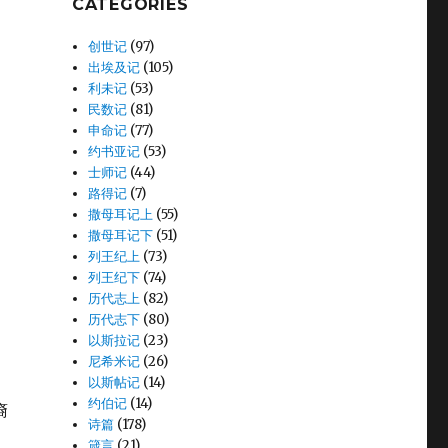
CATEGORIES
创世记
(97)
出埃及记
(105)
利未记
(53)
民数记
(81)
申命记
(77)
约书亚记
(53)
士师记
(44)
路得记
(7)
撒母耳记上
(55)
撒母耳记下
(51)
列王纪上
(73)
列王纪下
(74)
历代志上
(82)
历代志下
(80)
以斯拉记
(23)
尼希米记
(26)
以斯帖记
(14)
约伯记
(14)
裔
诗篇
(178)
箴言
(21)