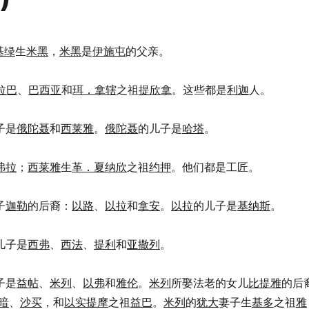
基绿
生
米黑
，
米黑
是
伊施屯
的父亲。
拉巴
、
巴西亚
和
珥．拿辖
之祖
提欣拿
。这些都是
利迦
人。
子是
俄陀聂
和
西莱雅
。
俄陀聂
的儿子是
哈塔
。
弗拉
；
西莱雅
生
革．夏纳欣
之祖
约押
。他们都是工匠。
子
迦勒
的后裔：
以路
、
以拉
和
拿安
。
以拉
的儿子是
基纳斯
。
儿子是
西弗
、
西法
、
提利
和
亚撒列
。
子是
益帖
、
米列
、
以弗
和
雅伦
。
米列
所娶法老的女儿
比提雅
的后
暗
、
沙买
，和
以实提摩
之祖
益巴
。
米列
的
犹大
妻子生
基多
之祖
雅