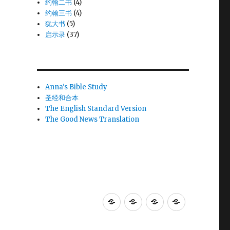
约翰二书
(4)
约翰三书
(4)
犹大书
(5)
启示录
(37)
Anna's Bible Study
圣经和合本
The English Standard Version
The Good News Translation
Anna's
圣
The
The
Bible
经
English
Good
Study
和
Standard
News