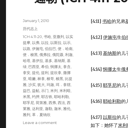
Posted
January 1, 2010
[4:11]
书哈
的兄弟
on
Categories
历代志上
Tags
1CH 4:11-20
,
书哈
,
亚撒列
,
以实
[4:12]
伊施屯
生
伯
提摩
,
以弗
,
以拉
,
以斯拉
,
以示
,
以路
,
伊施屯
,
伯拉巴
,
便．哈南
,
[4:13]
基纳斯
的儿
便．梭黑
,
俄弗拉
,
俄陀聂
,
利迦
,
哈塔
,
基伊拉
,
基多
,
基纳斯
,
基
绿
,
巴西亚
,
希伯
,
悯挪太
,
拿含
,
[4:14]
悯挪太
生
俄
拿安
,
提伦
,
提利
,
提欣拿
,
撒挪
亚
,
暗嫩
,
林拿
,
梭哥
,
梭黑
,
比提
雅
,
沙买
,
犹大
,
玛迦
,
珥．拿辖
,
[4:15]
耶孚尼
的儿
益巴
,
益帖
,
示门
,
米列
,
米利暗
,
米黑
,
约押
,
耶古铁
,
耶哈利勒
,
[4:16]
耶哈利勒
的
耶孚尼
,
荷第雅
,
西弗
,
西法
,
西
莱雅
,
达利亚
,
迦勒
,
迦米
,
雅伦
,
雅列
,
革．夏纳欣
[4:17]
以斯拉
的儿
Leave a comment
on
如下：她怀了
米利