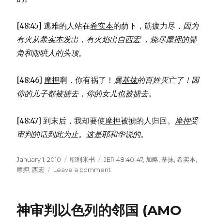
[48:45] 逃难的人站在
希实本
的荫下，筋疲力尽，
因为
有火从
希实本
发出，
有火焰出自
西宏
，
烧尽
摩押
的鬓
角和闹哄人的头顶。
[48:46]
摩押
啊，你有祸了！
属
基抹
的百姓灭亡了！
因
你的儿子都被掳去，
你的女儿也被掳去。
[48:47] 到末后，我却要使
摩押
被掳的人归回。
摩押
受
审判的话到此为止。
这是耶和华说的。
Posted
January 1, 2010
Categories
耶利米书
Tags
JER 48:40-47
,
加略
,
基抹
,
希实本
,
on
摩押
,
西宏
Leave a comment
on
摩
押
无
神审判以色列的邻国 (AMO
路