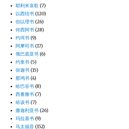
耶利米哀歌
(7)
以西结书
(120)
但以理书
(26)
何西阿书
(28)
约珥书
(9)
阿摩司书
(17)
俄巴底亚书
(6)
约拿书
(5)
弥迦书
(15)
那鸿书
(4)
哈巴谷书
(8)
西番雅书
(7)
哈该书
(7)
撒迦利亚书
(26)
玛拉基书
(9)
马太福音
(152)