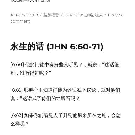
Posted
January 1, 2010
Categories
路加福音
Tags
LUK 22:1-6
,
加略
,
犹大
Leave a
on
comment
on
杀
害
耶
永生的话 (JHN 6:60-71)
稣
的
阴
[6:60] 他的门徒中有好些人听见了，就说：“这话很
谋
(LUK
难，谁听得进呢？”
22:1-
6)
[6:61] 耶稣心里知道门徒为这话私下议论，就对他们
说：“这话成了你们的绊脚石吗？
[6:62] 如果你们看见人子升到他原来所在之处，会怎
么样呢？