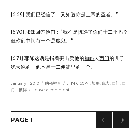
[6:69] 我们已经信了，又知道你是上帝的圣者。”
[6:70] 耶稣回答他们：“我不是拣选了你们十二个吗？
但你们中间有一个是魔鬼。”
[6:71] 耶稣这话是指着要出卖他的
加略
人
西门
的儿子
犹大
说的；他本是十二使徒里的一个。
Posted
January 1, 2010
Categories
约翰福音
Tags
JHN 6:60-71
,
加略
,
犹大
,
西门
,
西
on
门．彼得
Leave a comment
on
永
生
的
话
Posts
PAGE
1
(JHN
6:60-
NEXT
navigation
71)
PAG