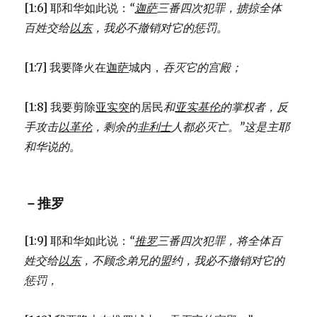
[1:6] 耶和华如此说：
“
迦萨
三番四次犯罪，
掳掠全体
百姓交给
以东
，
我必不撤销对它的惩罚。
[1:7] 我要降火在
迦萨
城内，
吞灭它的宫殿；
[1:8] 我要剪除
亚实突
的居民
和
亚实基伦
的掌权者，
反
手攻击
以革伦
，
剩余的
非利士
人都必灭亡。”
这是主耶
和华说的。
－推罗
[1:9] 耶和华如此说：
“
推罗
三番四次犯罪，
将全体百
姓交给
以东
，
不顾念弟兄的盟约，
我必不撤销对它的
惩罚，