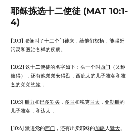
判
耶稣拣选十二使徒 (MAT 10:1-
以
色
4)
列
的
邻
[10:1] 耶稣叫了十二个门徒来，给他们权柄，能驱赶
国
污灵和医治各样的疾病。
(AMO
1:2-
2:5)
[10:2] 这十二使徒的名字如下：头一个叫
西门
（又称
彼得
），还有他弟弟
安得烈
，
西庇太
的儿子
雅各
和
雅
各
的弟弟
约翰
，
[10:3]
腓力
和
巴多罗买
，
多马
和税吏
马太
，
亚勒腓
的
儿子
雅各
，和
达太
，
[10:4] 激进党的
西门
，还有出卖耶稣的
加略
人
犹大
。