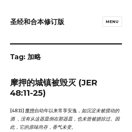
圣经和合本修订版
MENU
Tag: 加略
摩押的城镇被毁灭 (JER
48:11-25)
[48:11]
摩押
自幼年以来常享安逸，
如沉淀未被搅动的
酒 ，
没有从这器皿倒在那器皿，
也未曾被掳掠过。
因
此，它的原味尚存，
香气未变。