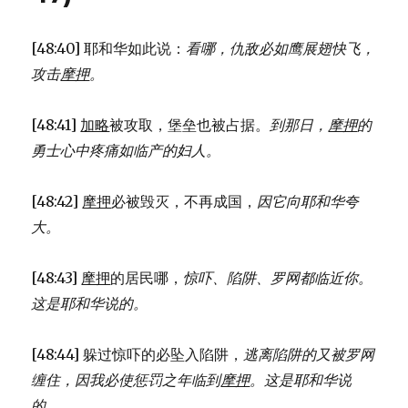
被
毁
灭
[48:40] 耶和华如此说：
看哪，仇敌必如鹰展翅快飞，
(JER
攻击
摩押
。
48:11-
25)
[48:41]
加略
被攻取，堡垒也被占据。
到那日，
摩押
的
勇士心中疼痛如临产的妇人。
[48:42]
摩押
必被毁灭，不再成国，
因它向耶和华夸
大。
[48:43]
摩押
的居民哪，
惊吓、陷阱、罗网都临近你。
这是耶和华说的。
[48:44] 躲过惊吓的必坠入陷阱，
逃离陷阱的又被罗网
缠住，
因我必使惩罚之年临到
摩押
。
这是耶和华说
的。