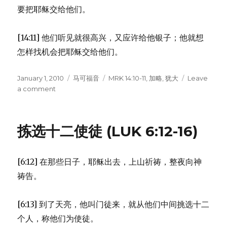
3:13-
要把耶稣交给他们。
19)
[14:11] 他们听见就很高兴，又应许给他银子；他就想
怎样找机会把耶稣交给他们。
Posted
January 1, 2010
Categories
马可福音
Tags
MRK 14:10-11
,
加略
,
犹大
Leave
on
a comment
on
犹
大
出
拣选十二使徒 (LUK 6:12-16)
卖
耶
稣
[6:12] 在那些日子，耶稣出去，上山祈祷，整夜向神
(MRK
14:10-
祷告。
11)
[6:13] 到了天亮，他叫门徒来，就从他们中间挑选十二
个人，称他们为使徒。