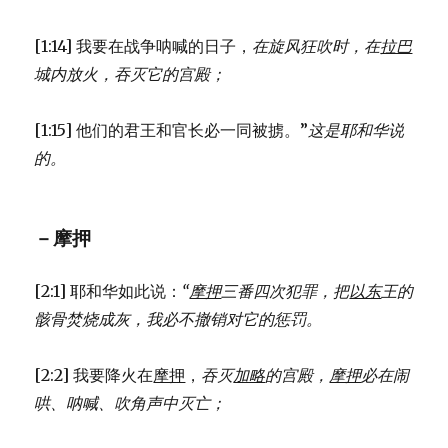
[1:14] 我要在战争呐喊的日子，
在旋风狂吹时，
在
拉巴
城内放火，
吞灭它的宫殿；
[1:15] 他们的君王和官长必一同被掳。”
这是耶和华说
的。
－摩押
[2:1] 耶和华如此说：
“
摩押
三番四次犯罪，
把
以东
王的
骸骨焚烧成灰，
我必不撤销对它的惩罚。
[2:2] 我要降火在
摩押
，
吞灭
加略
的宫殿，
摩押
必在闹
哄、呐喊、吹角声中灭亡；