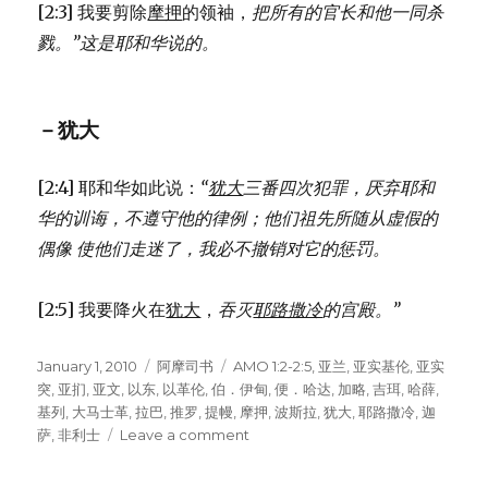
[2:3] 我要剪除
摩押
的领袖，
把所有的官长和他一同杀
戮。”
这是耶和华说的。
－犹大
[2:4] 耶和华如此说：
“
犹大
三番四次犯罪，
厌弃耶和
华的训诲，
不遵守他的律例；
他们祖先所随从虚假的
偶像 使他们走迷了，
我必不撤销对它的惩罚。
[2:5] 我要降火在
犹大
，
吞灭
耶路撒冷
的宫殿。”
Posted
January 1, 2010
Categories
阿摩司书
Tags
AMO 1:2-2:5
,
亚兰
,
亚实基伦
,
亚实
on
突
,
亚扪
,
亚文
,
以东
,
以革伦
,
伯．伊甸
,
便．哈达
,
加略
,
吉珥
,
哈薛
,
基列
,
大马士革
,
拉巴
,
推罗
,
提幔
,
摩押
,
波斯拉
,
犹大
,
耶路撒冷
,
迦
萨
,
非利士
Leave a comment
on
神
审