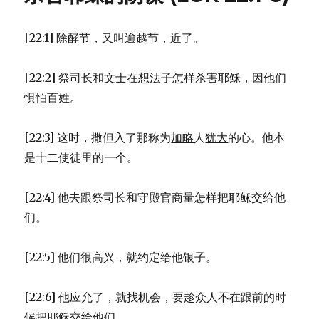
使
徒
[22:1] 除酵节，又叫逾越节，近了。
(LUK
6:12-
16)
[22:2] 祭司长和文士在想法子怎样杀害耶稣，因他们
惧怕百姓。
[22:3] 这时，撒但入了那称为
加略
人
犹大
的心。他本
是十二使徒里的一个。
[22:4] 他去跟祭司长和守殿官商量怎样把耶稣交给他
们。
[22:5] 他们很高兴，就约定给他银子。
[22:6] 他应允了，就找机会，要趁众人不在跟前的时
候把耶稣交给他们。