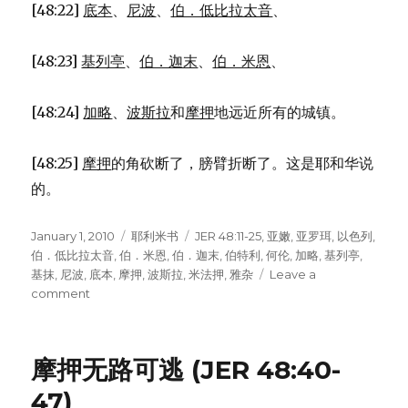
[48:22]
底本
、
尼波
、
伯．低比拉太音
、
[48:23]
基列亭
、
伯．迦末
、
伯．米恩
、
[48:24]
加略
、
波斯拉
和
摩押
地远近所有的城镇。
[48:25]
摩押
的角砍断了，膀臂折断了。这是耶和华说
的。
Posted
January 1, 2010
Categories
耶利米书
Tags
JER 48:11-25
,
亚嫩
,
亚罗珥
,
以色列
,
on
伯．低比拉太音
,
伯．米恩
,
伯．迦末
,
伯特利
,
何伦
,
加略
,
基列亭
,
基抹
,
尼波
,
底本
,
摩押
,
波斯拉
,
米法押
,
雅杂
Leave a
comment
on
摩
押
的
摩押无路可逃 (JER 48:40-
城
镇
47)