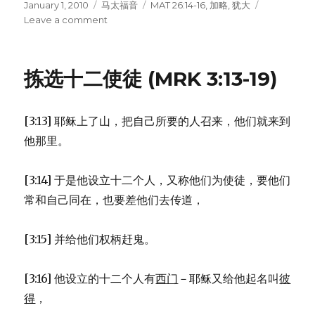
Posted
January 1, 2010
Categories
马太福音
Tags
MAT 26:14-16
,
加略
,
犹大
on
Leave a comment
on
犹
大
出
拣选十二使徒 (MRK 3:13-19)
卖
耶
稣
[3:13] 耶稣上了山，把自己所要的人召来，他们就来到
(MAT
26:14-
他那里。
16)
[3:14] 于是他设立十二个人，又称他们为使徒，要他们
常和自己同在，也要差他们去传道，
[3:15] 并给他们权柄赶鬼。
[3:16] 他设立的十二个人有
西门
－耶稣又给他起名叫
彼
得
，