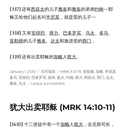
[3:17] 还有
西庇太
的儿子
雅各
和
雅各
的弟弟
约翰
—耶
稣又给他们起名叫
半尼其
，就是雷的儿子—
[3:18] 又有
安得烈
、
腓力
、
巴多罗买
、
马太
、
多马
、
亚勒腓
的儿子
雅各
、
达太
和激进党的
西门
，
[3:19] 还有出卖耶稣的
加略
人
犹大
。
Posted
January 1, 2010
Categories
马可福音
Tags
MRK 3:13-19
,
亚勒腓
,
加略
,
半尼其
,
on
多马
,
安得烈
,
巴多罗买
,
彼得
,
犹大
,
约翰
,
腓力
,
西庇太
,
西门
,
达太
,
雅各
,
马太
Leave a comment
on
拣
选
十
犹大出卖耶稣 (MRK 14:10-11)
二
使
徒
[14:10] 十二使徒中有一个
加略
人
犹大
，去见祭司长，
(MRK