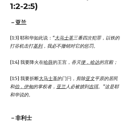
可
1:2-2:5)
逃
(JER
48:40-
－亚兰
47)
[1:3] 耶和华如此说：
“
大马士革
三番四次犯罪，
以铁的
打谷机击打
基列
，
我必不撤销对它的惩罚。
[1:4] 我要降火在
哈薛
的王宫，
吞灭
便．哈达
的宫殿；
[1:5] 我要折断
大马士革
的门闩，
剪除
亚文
平原的居民
和
伯．伊甸
的掌权者，
亚兰
人必被掳到
吉珥
。”
这是耶
和华说的。
－非利士