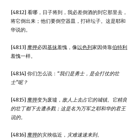
[48:12] 看哪，日子将到，我必差倒酒的到它那里去，
将它倒出来；他们要倒空器皿，打碎坛子。这是耶和
华说的。
[48:13]
摩押
必因
基抹
羞愧，像
以色列
家因倚靠
伯特利
羞愧一样。
[48:14] 你们怎么说：
“我们是勇士，是会打仗的壮
士”呢？
[48:15]
摩押
变为废墟，
敌人上去占它的城镇。
它精良
的壮丁都下去遭杀戮；
这是名为万军之耶和华的君王
说的。
[48:16]
摩押
的灾殃临近，
灾难速速来到。