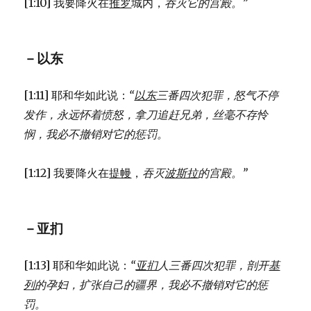
[1:10] 我要降火在
推罗
城内，
吞灭它的宫殿。”
－以东
[1:11] 耶和华如此说：
“
以东
三番四次犯罪，
怒气不停
发作，永远怀着愤怒，
拿刀追赶兄弟，丝毫不存怜
悯，
我必不撤销对它的惩罚。
[1:12] 我要降火在
提幔
，
吞灭
波斯拉
的宫殿。”
－亚扪
[1:13] 耶和华如此说：
“
亚扪
人三番四次犯罪，
剖开
基
列
的孕妇，
扩张自己的疆界，
我必不撤销对它的惩
罚。