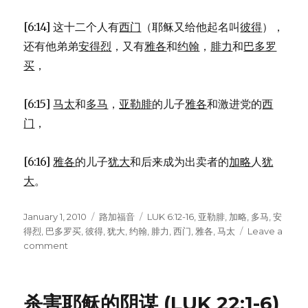
[6:14] 这十二个人有
西门
（耶稣又给他起名叫
彼得
），
还有他弟弟
安得烈
，又有
雅各
和
约翰
，
腓力
和
巴多罗
买
，
[6:15]
马太
和
多马
，
亚勒腓
的儿子
雅各
和激进党的
西
门
，
[6:16]
雅各
的儿子
犹大
和后来成为出卖者的
加略
人
犹
大
。
Posted
January 1, 2010
Categories
路加福音
Tags
LUK 6:12-16
,
亚勒腓
,
加略
,
多马
,
安
on
得烈
,
巴多罗买
,
彼得
,
犹大
,
约翰
,
腓力
,
西门
,
雅各
,
马太
Leave a
comment
on
拣
选
十
杀害耶稣的阴谋 (LUK 22:1-6)
二