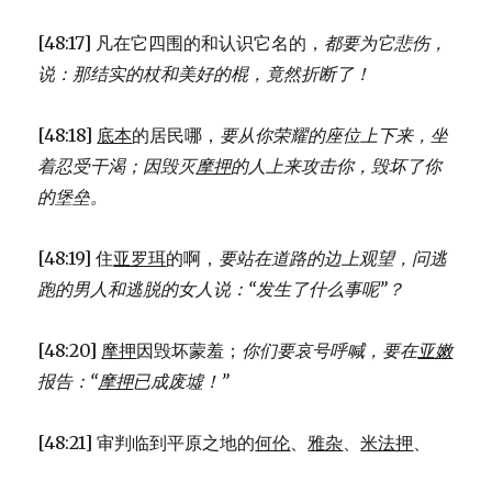
[48:17] 凡在它四围的和认识它名的，
都要为它悲伤，
说：
那结实的杖和美好的棍，
竟然折断了！
[48:18]
底本
的居民哪，
要从你荣耀的座位上下来，
坐
着忍受干渴；
因毁灭
摩押
的人上来攻击你，
毁坏了你
的堡垒。
[48:19] 住
亚罗珥
的啊，
要站在道路的边上观望，
问逃
跑的男人和逃脱的女人说：
“发生了什么事呢”？
[48:20]
摩押
因毁坏蒙羞；
你们要哀号呼喊，
要在
亚嫩
报告：
“
摩押
已成废墟！”
[48:21] 审判临到平原之地的
何伦
、
雅杂
、
米法押
、