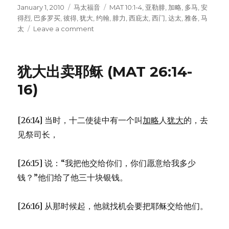
Posted
January 1, 2010
Categories
马太福音
Tags
MAT 10:1-4
,
亚勒腓
,
加略
,
多马
,
安
on
得烈
,
巴多罗买
,
彼得
,
犹大
,
约翰
,
腓力
,
西庇太
,
西门
,
达太
,
雅各
,
马
太
Leave a comment
on
耶
稣
拣
犹大出卖耶稣 (MAT 26:14-
选
十
16)
二
使
徒
[26:14] 当时，十二使徒中有一个叫
加略
人
犹大
的，去
(MAT
见祭司长，
10:1-
4)
[26:15] 说：“我把他交给你们，你们愿意给我多少
钱？”他们给了他三十块银钱。
[26:16] 从那时候起，他就找机会要把耶稣交给他们。