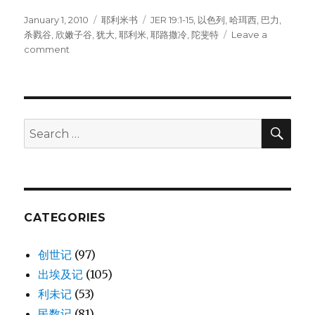
Posted
January 1, 2010
Categories
耶利米书
Tags
JER 19:1-15
,
以色列
,
哈珥西
,
巴力
,
on
杀戮谷
,
欣嫩子谷
,
犹大
,
耶利米
,
耶路撒冷
,
陀斐特
Leave a
comment
on
破
碎
的
瓶
(JER
SE
Search
19:1-
for:
15)
CATEGORIES
创世记
(97)
出埃及记
(105)
利未记
(53)
民数记
(81)