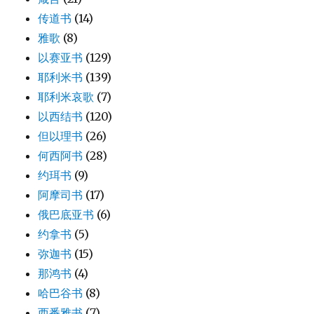
传道书
(14)
雅歌
(8)
以赛亚书
(129)
耶利米书
(139)
耶利米哀歌
(7)
以西结书
(120)
但以理书
(26)
何西阿书
(28)
约珥书
(9)
阿摩司书
(17)
俄巴底亚书
(6)
约拿书
(5)
弥迦书
(15)
那鸿书
(4)
哈巴谷书
(8)
西番雅书
(7)