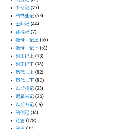
申命记
(77)
约书亚记
(53)
士师记
(44)
路得记
(7)
撒母耳记上
(55)
撒母耳记下
(51)
列王纪上
(73)
列王纪下
(74)
历代志上
(82)
历代志下
(80)
以斯拉记
(23)
尼希米记
(26)
以斯帖记
(14)
约伯记
(14)
诗篇
(178)
箴言
(21)