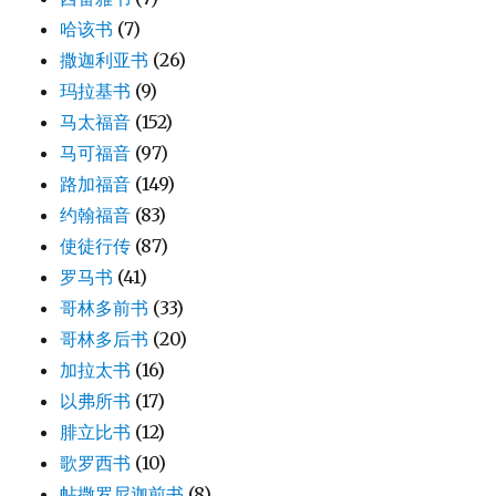
哈该书
(7)
撒迦利亚书
(26)
玛拉基书
(9)
马太福音
(152)
马可福音
(97)
路加福音
(149)
约翰福音
(83)
使徒行传
(87)
罗马书
(41)
哥林多前书
(33)
哥林多后书
(20)
加拉太书
(16)
以弗所书
(17)
腓立比书
(12)
歌罗西书
(10)
帖撒罗尼迦前书
(8)