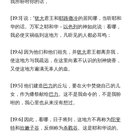
我所吩咐你的话，
[19:3] 说：‘
犹大
君王和
耶路撒冷
的居民哪，当听耶和
华的话。万军之耶和华－
以色列
的神如此说：看哪，
我必使灾祸临到这地方，凡听见的人都必耳鸣；
[19:4] 因为他们和他们祖先，并
犹大
君王都离弃我，
使这地方与我疏远，在这里向素不认识的别神烧香，
又使这地方遍满无辜人的血。
[19:5] 他们建造
巴力
的丘坛，要在火中焚烧自己的儿
女，作为燔祭献给
巴力
。这不是我命令的，不是我吩
咐的，我心里也从来没有想过。
[19:6] 因此，看哪，日子将到，这地方不再称为
陀斐
特
和
欣嫩子谷
，反倒称为
杀戮谷
。这是耶和华说的。