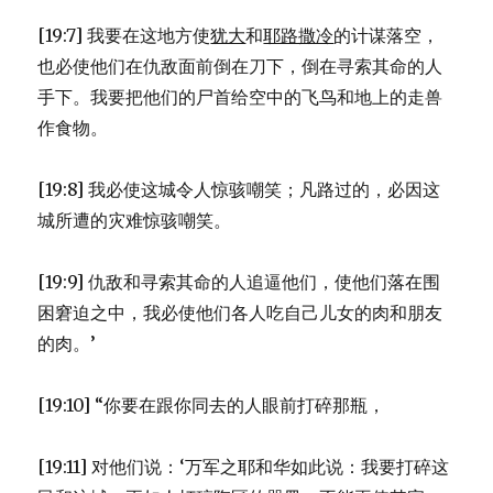
[19:7] 我要在这地方使
犹大
和
耶路撒冷
的计谋落空，
也必使他们在仇敌面前倒在刀下，倒在寻索其命的人
手下。我要把他们的尸首给空中的飞鸟和地上的走兽
作食物。
[19:8] 我必使这城令人惊骇嘲笑；凡路过的，必因这
城所遭的灾难惊骇嘲笑。
[19:9] 仇敌和寻索其命的人追逼他们，使他们落在围
困窘迫之中，我必使他们各人吃自己儿女的肉和朋友
的肉。’
[19:10] “你要在跟你同去的人眼前打碎那瓶，
[19:11] 对他们说：‘万军之耶和华如此说：我要打碎这