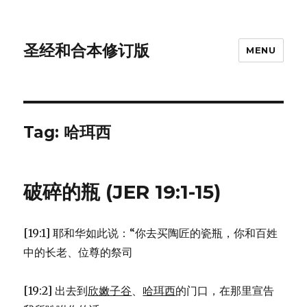
圣经和合本修订版
MENU
Tag: 哈珥西
破碎的瓶 (JER 19:1-15)
[19:1] 耶和华如此说：“你去买陶匠的瓷瓶，你和百姓
中的长老、位尊的祭司
[19:2] 出去到
欣嫩子谷
、
哈珥西
的门口，在那里宣告