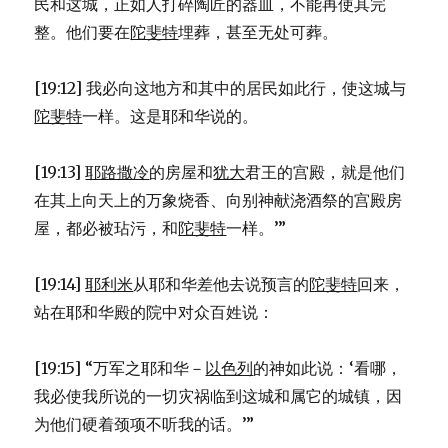
民和这城，正如人打碎陶匠的器皿，不能再使其完
整。他们要在
陀斐特
埋葬，甚至无处可葬。
[19:12] 我必向这地方和其中的居民如此行，使这城与
陀斐特
一样。这是耶和华说的。
[19:13]
耶路撒冷
的房屋和
犹大
君王的宫殿，就是他们
在其上向天上的万象烧香、向别神献浇酒祭的宫殿房
屋，都必被玷污，和
陀斐特
一样。’”
[19:14]
耶利米
从耶和华差他去说预言的
陀斐特
回来，
站在耶和华殿的院中对众百姓说：
[19:15] “万军之耶和华－
以色列
的神如此说：‘看哪，
我必使我所说的一切灾祸临到这城和属它的城镇，因
为他们硬着颈项不听我的话。’”