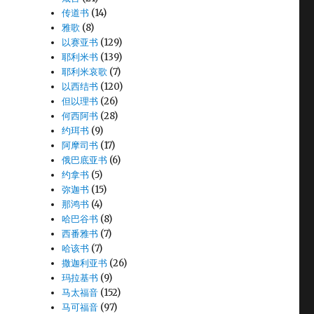
传道书
(14)
雅歌
(8)
以赛亚书
(129)
耶利米书
(139)
耶利米哀歌
(7)
以西结书
(120)
但以理书
(26)
何西阿书
(28)
约珥书
(9)
阿摩司书
(17)
俄巴底亚书
(6)
约拿书
(5)
弥迦书
(15)
那鸿书
(4)
哈巴谷书
(8)
西番雅书
(7)
哈该书
(7)
撒迦利亚书
(26)
玛拉基书
(9)
马太福音
(152)
马可福音
(97)