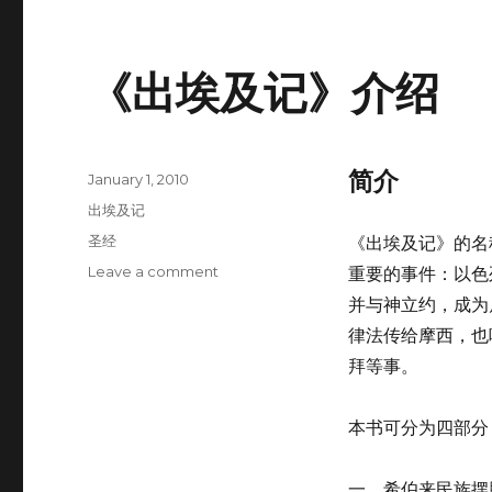
《出埃及记》介绍
简介
Posted
January 1, 2010
on
Categories
出埃及记
Tags
圣经
《出埃及记》的名
Leave a comment
on
重要的事件：以色
《出
并与神立约，成为
埃
律法传给摩西，也
及
记》
拜等事。
介
绍
本书可分为四部分
一．希伯来民族摆