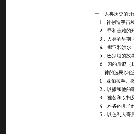
一．人类历史的开
1．神创造宇宙
2．罪和苦难的
3．人类的早期
4．挪亚和洪水
5．巴别塔的故
6．闪的后裔（
1
二．神的选民以色
1．亚伯拉罕、
2．以撒和他的
3．雅各和以扫
4．雅各的儿子
5．以色列人寄