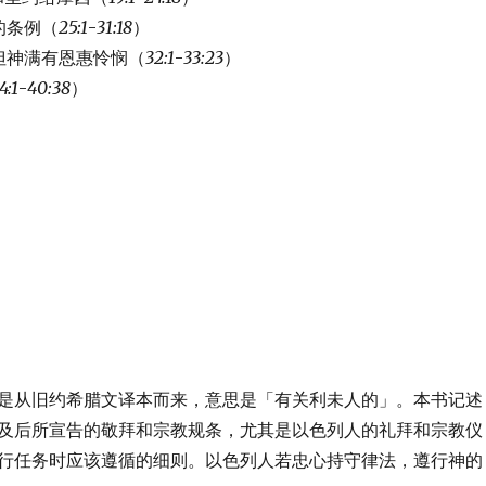
的条例（
25:1
-
31:18
）
但神满有恩惠怜悯（
32:1
-
33:23
）
4:1
-
40:38
）
是从旧约希腊文译本而来，意思是「有关利未人的」。本书记述
及后所宣告的敬拜和宗教规条，尤其是以色列人的礼拜和宗教仪
行任务时应该遵循的细则。以色列人若忠心持守律法，遵行神的