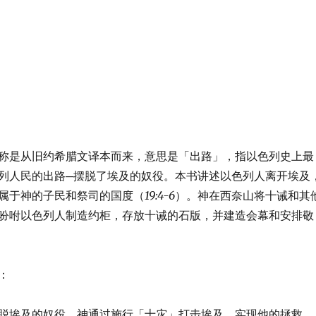
称是从旧约希腊文译本而来，意思是「出路」，指以色列史上最
列人民的出路─摆脱了埃及的奴役。本书讲述以色列人离开埃及
属于神的子民和祭司的国度（
19:4-6
）。神在西奈山将十诫和其
吩咐以色列人制造约柜，存放十诫的石版，并建造会幕和安排敬
：
脱埃及的奴役。神通过施行「十灾」打击埃及，实现他的拯救。