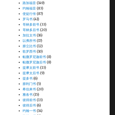
路加福音
(149)
约翰福音
(83)
使徒行传
(87)
罗马书
(41)
哥林多前书
(33)
哥林多后书
(20)
加拉太书
(16)
以弗所书
(17)
腓立比书
(12)
歌罗西书
(10)
帖撒罗尼迦前书
(8)
帖撒罗尼迦后书
(8)
提摩太前书
(13)
提摩太后书
(9)
提多书
(6)
腓利门书
(5)
希伯来书
(20)
雅各书
(15)
彼得前书
(13)
彼得后书
(6)
约翰一书
(14)