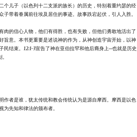
二个儿子（以色列十二支派的族长）的历史，特别着重约瑟的经
众子带着眷属前往埃及居住的事迹。故事跌宕起伏，引人入胜。
有肉的信心人物，他们有得胜，也有失败，但他们勇敢地活出了
好旨意。本书更重要是述说神的作为，从神创造宇宙开始，以神
子民结束。
12:1-3
宣告了神在亚伯拉罕和他后裔身上─也就是历史
划。
明作者是谁，犹太传统和教会传统认为是源自摩西。摩西是以色
视为先知和律法的颁布者。