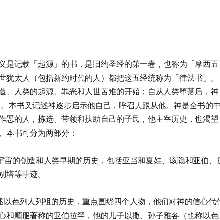
义是记载「起源」的书，是旧约圣经的第一卷，也称为「摩西五
世犹太人（包括新约时代的人）都把这五经统称为「律法书」。
造、人类的起源、罪恶和人世苦难的开始；自从人类堕落后，神
）。本书又记述神逐步启示他自己，呼召人跟从他。神是全书的
作恶的人，拣选、带领和扶助自己的子民，他主宰历史，也渴望
。本书可分为两部分：
宇宙的创造和人类早期的历史，包括亚当和夏娃、该隐和亚伯、
别塔等事迹。
述以色列人列祖的历史，重点围绕四个人物，他们对神的信心代
心和顺服著称的亚伯拉罕，他的儿子以撒、孙子雅各（也称以色