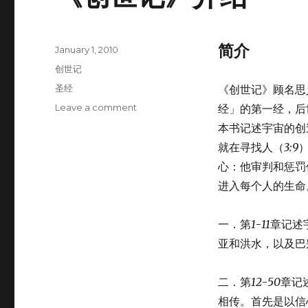
简介
Posted
January 1, 2010
on
Categories
创世记
Tags
圣经
《创世记》顾名思
Leave a comment
on
经」的第一经，后
《创
本书记述宇宙的创
世
就在寻找人（
3:9
记》
介
心：他审判和惩罚
绍
进入每个人的生命
一．第
1
-
11
章记述
亚和洪水，以及巴
二．第
12
-
50
章记
相传。首先是以信