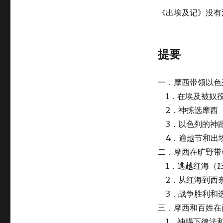
《出埃及记》没有
提要
一．摩西带领以色
1．在埃及被奴役
2．神拣选摩西
3．以色列的神
4．逾越节和出
二．摩西在旷野带
1．逃越红海（
1
2．从红海到西
3．战争胜利和
三．摩西和百姓在
1．神赐下律法