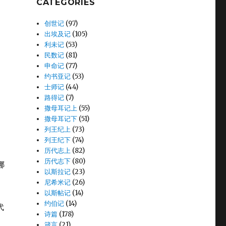
CATEGORIES
创世记
(97)
出埃及记
(105)
利未记
(53)
民数记
(81)
申命记
(77)
约书亚记
(53)
士师记
(44)
路得记
(7)
中
撒母耳记上
(55)
撒母耳记下
(51)
列王纪上
(73)
列王纪下
(74)
历代志上
(82)
历代志下
(80)
挪
以斯拉记
(23)
尼希米记
(26)
以斯帖记
(14)
约伯记
(14)
代
诗篇
(178)
箴言
(21)