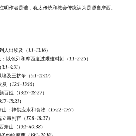
注明作者是谁，犹太传统和教会传统认为是源自摩西。
列人出埃及（
1:1
-
13:16
）
：以色列和摩西度过艰难时刻（
1:1
-
2:25
）
（
3:1
-
4:31
）
跟埃及王抗争（
5:1
-
11:10
）
埃及（
12:1
-
13:16
）
领百姓（
13:17
-
18:27
）
3:17
-
15:21
）
奈山：神供应水和食物（
15:22
-
17:7
）
选立审判官（
17:8
-
18:27
）
西奈山（
19:1
-
40:38
）
和圣约给摩西（
19:1
-
24:18
）