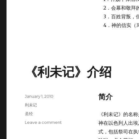
2．会幕和敬拜
3．百姓背叛，
4．神的信实（
3
《利未记》介绍
简介
Posted
January 1, 2010
on
Categories
利未记
Tags
圣经
《利未记》的名称
Leave a comment
on
神在以色列人出埃
《利
式，包括祭司在执
未