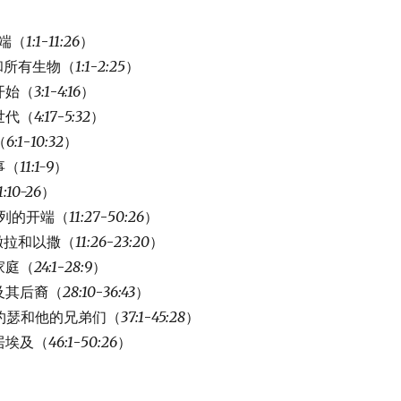
端（
1:1
-
11:26
）
和所有生物（
1:1
-
2:25
）
开始（
3:1
-
4:16
）
世代（
4:17
-
5:32
）
（
6:1
-
10:32
）
事（
11:1-9
）
1:10-26
）
列的开端（
11:27
-
50:26
）
撒拉和以撒（
11:26
-
23:20
）
家庭（
24:1
-
28:9
）
及其后裔（
28:10
-
36:43
）
约瑟和他的兄弟们（
37:1
-
45:28
）
居埃及（
46:1
-
50:26
）