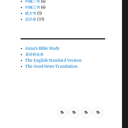
约翰二书
(4)
约翰三书
(4)
犹大书
(5)
启示录
(37)
Anna's Bible Study
圣经和合本
The English Standard Version
The Good News Translation
Anna's
圣
The
The
Bible
经
English
Good
Study
和
Standard
News