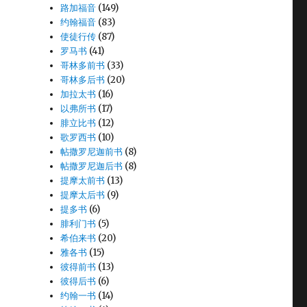
路加福音
(149)
约翰福音
(83)
使徒行传
(87)
罗马书
(41)
哥林多前书
(33)
哥林多后书
(20)
加拉太书
(16)
以弗所书
(17)
腓立比书
(12)
歌罗西书
(10)
帖撒罗尼迦前书
(8)
帖撒罗尼迦后书
(8)
提摩太前书
(13)
提摩太后书
(9)
提多书
(6)
腓利门书
(5)
希伯来书
(20)
雅各书
(15)
彼得前书
(13)
彼得后书
(6)
约翰一书
(14)