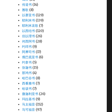
传道书
(14)
雅歌
(8)
以赛亚书
(129)
耶利米书
(139)
耶利米哀歌
(7)
以西结书
(120)
但以理书
(26)
何西阿书
(28)
约珥书
(9)
阿摩司书
(17)
俄巴底亚书
(6)
约拿书
(5)
弥迦书
(15)
那鸿书
(4)
哈巴谷书
(8)
西番雅书
(7)
哈该书
(7)
撒迦利亚书
(26)
玛拉基书
(9)
马太福音
(152)
马可福音
(97)