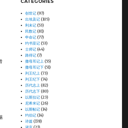
CATEGORIES
创世记
(97)
出埃及记
(105)
利未记
(53)
民数记
(81)
申命记
(77)
约书亚记
(53)
士师记
(44)
路得记
(7)
曾
撒母耳记上
(55)
撒母耳记下
(51)
列王纪上
(73)
列王纪下
(74)
历代志上
(82)
历代志下
(80)
以斯拉记
(23)
。
尼希米记
(26)
以斯帖记
(14)
约伯记
(14)
赐
诗篇
(178)
箴言
(21)