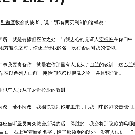
给
别迦摩
教会的使者，说：‘那有两刃利剑的这样说：
道你的居所，就是有撒但座位之处；当我忠心的见证人
安提帕
在你们中
地方被杀之时，你还坚守我的名，没有否认对我的信仰。
，有几件事我要责备你，就是在你那里有人服从了
巴兰
的教训；这
巴兰
放在
以色列
人面前，使他们吃祭过偶像之物，并且犯淫乱。
你那里也有人服从了
尼哥拉
派的教训。
，你当悔改；若不悔改，我很快就到你那里来，用我口中的剑攻击他们
耳朵的都应当听圣灵向众教会所说的话。得胜的，我必将那隐藏的吗哪
白石，石上写着新的名字，除了那领受的以外，没有人认识。’”