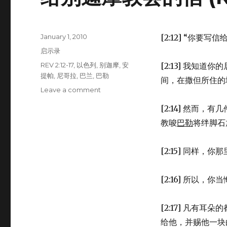
Posted
January 1, 2010
[2:12] “你要写信
on
Categories
启示录
Tags
REV 2:12-17
,
以色列
,
别迦摩
,
安
[2:13] 我知
提帕
,
尼哥拉
,
巴兰
,
巴勒
间，在撒但所住的
Leave a comment
on
给
[2:14] 然而
别
迦
教唆
巴勒
将绊脚石
摩
教
[2:15] 同样，
会
的
信
[2:16] 所以
(REV
2:12-
17)
[2:17] 凡有
给他，并赐他一块