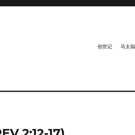
创世记
马太福
 2:12-17)