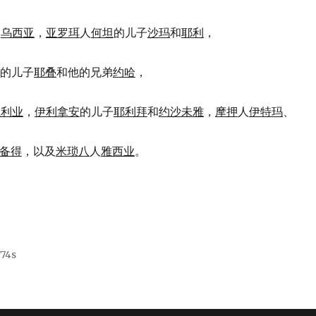
人
乌西亚
，
亚罗珥
人
何坦
的儿子
沙玛
和
耶利
，
的儿子
耶叠
和他的兄弟
约哈
，
以利业
，
伊利拿安
的儿子
耶利拜
和
约沙未雅
，
摩押
人
伊特玛
、
备得
，以及
米琐八
人
雅西业
。
774s