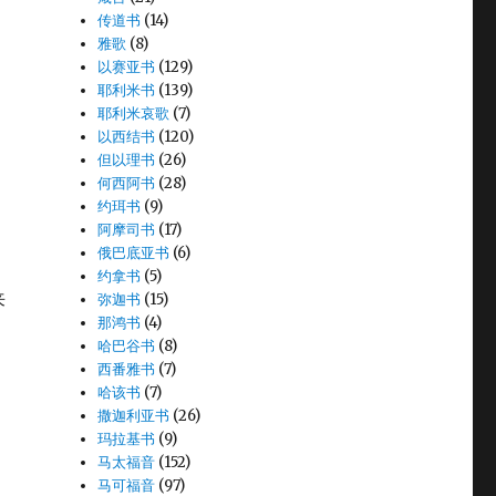
传道书
(14)
雅歌
(8)
以赛亚书
(129)
耶利米书
(139)
耶利米哀歌
(7)
以西结书
(120)
但以理书
(26)
何西阿书
(28)
约珥书
(9)
阿摩司书
(17)
俄巴底亚书
(6)
约拿书
(5)
来
弥迦书
(15)
那鸿书
(4)
哈巴谷书
(8)
西番雅书
(7)
勇
哈该书
(7)
撒迦利亚书
(26)
玛拉基书
(9)
马太福音
(152)
马可福音
(97)