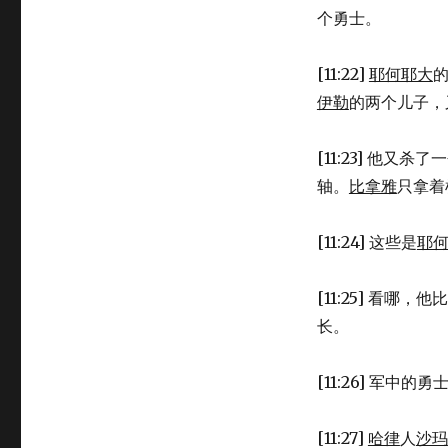
个勇士。
[11:22]
耶何耶大
伊勒
的两个儿子，
[11:23] 他又杀
轴。
比拿雅
只拿着
[11:24] 这些是
耶
[11:25] 看
长。
[11:26] 军中的勇
[11:27]
哈律
人
沙玛