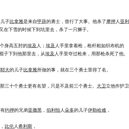
的儿子
比拿雅
是来自
甲薛
的勇士，曾行了大事。他杀了
摩押
人
亚
又在下雪的时候下到坑里去，杀了一只狮子。
了一个身高五肘的
埃及
人；
埃及
人手里拿着枪，枪杆粗如织布机的
棍子下到他那里去，从
埃及
人手里夺过枪来，用那枪杀死了他。
何耶大
的儿子
比拿雅
所做的事，就在三个勇士里得了名。
哪，他比那三十个勇士更有名望，只是不及前三个勇士。
大卫
立他作护卫
士有
约押
的兄弟
亚撒黑
，
伯利恒
人
朵多
的儿子
伊勒哈难
，
，
比伦
人
希利斯
，