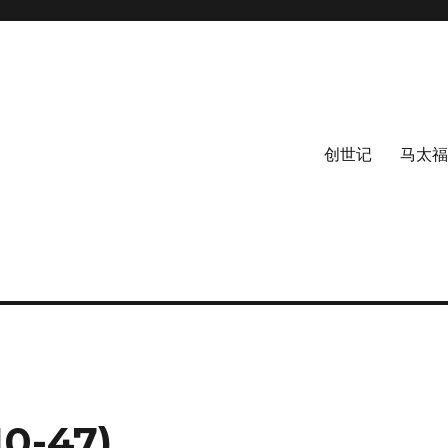
创世记
马太福
0-47)