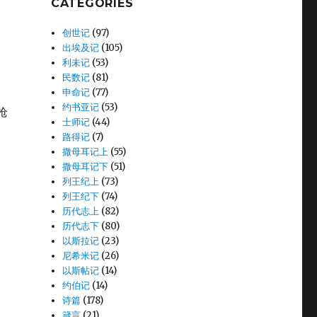
CATEGORIES
创世记
(97)
出埃及记
(105)
利未记
(53)
民数记
(81)
申命记
(77)
约书亚记
(53)
枪
士师记
(44)
路得记
(7)
撒母耳记上
(55)
撒母耳记下
(51)
列王纪上
(73)
列王纪下
(74)
历代志上
(82)
历代志下
(80)
以斯拉记
(23)
尼希米记
(26)
以斯帖记
(14)
约伯记
(14)
诗篇
(178)
箴言
(21)