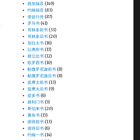
路加福音
(149)
约翰福音
(83)
使徒行传
(87)
利
罗马书
(41)
哥林多前书
(33)
哥林多后书
(20)
加拉太书
(16)
以弗所书
(17)
腓立比书
(12)
歌罗西书
(10)
帖撒罗尼迦前书
(8)
帖撒罗尼迦后书
(8)
提摩太前书
(13)
提摩太后书
(9)
提多书
(6)
腓利门书
(5)
希伯来书
(20)
雅各书
(15)
彼得前书
(13)
彼得后书
(6)
约翰一书
(14)