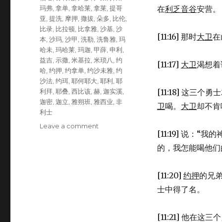
玛弗
,
拿单
,
拿哈莱
,
拿莱
,
提哥
在
利乏音谷
安营。
亚
,
提洗
,
摩押
,
撒拔
,
朵多
,
比伦
,
比录
,
比拉顿
,
比拿雅
,
沙基
,
沙
[11:16] 那时
大卫
在
本
,
沙玛
,
沙甲
,
洗勒
,
洗鲁雅
,
玛
哈未
,
玛哈莱
,
玛迦
,
甲薛
,
申利
,
益吉
,
示撒
,
米基拉
,
米琐八
,
约
[11:17]
大卫
渴想着
哈
,
约押
,
约拿单
,
约沙未雅
,
约
沙法
,
约珥
,
耶何耶大
,
耶利
,
耶
利拜
,
耶叠
,
西比该
,
赫
,
迦实溪
,
[11:18] 这三个
迦密
,
迦立
,
雅朔班
,
雅西业
,
非
卫
喝。
大卫
却不肯
利士
Leave a comment
on
[11:19] 说
大
卫
的，我怎能喝他们
的
勇
[11:20]
约押
的兄
士
(1CH
士中得了名。
11:10-
47)
[11:21] 他