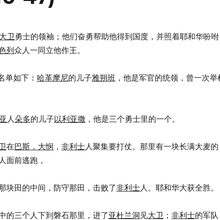
大卫
勇士的领袖；他们奋勇帮助他得到国度，并照着耶和华吩咐
色列
众人一同立他作王。
名单如下：
哈革摩尼
的儿子
雅朔班
，他是军官的统领，曾一次举
亚
人
朵多
的儿子
以利亚撒
，他是三个勇士里的一个。
卫
在
巴斯．大悯
，
非利士
人聚集要打仗。那里有一块长满大麦的
人面前逃跑，
们却站在那块田的中间，防守那田，击败了
非利士
人。耶和华大获全胜。
个领袖中的三个人下到磐石那里，进了
亚杜兰洞
见
大卫
；
非利士
的军队