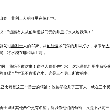
山寨，
非利士
人的驻军在
伯利恒
。
说：“但愿有人从
伯利恒
城门旁的井里打水来给我喝！”
勇士就闯过
非利士
人的军营，从
伯利恒
城门旁的井里打水，拿来给
大
喝，将水浇在耶和华面前，
：“我的神啊，我绝不做这事！这些人冒死去打水，这水是他们用生命换
的血呢？”
大卫
不肯喝这水。这是三个勇士所做的事。
弟
亚比筛
是这三个勇士的领袖；他曾举枪杀了三百人，就在三个
在这三个勇士里比其他两个更有名望，所以作他们的领袖，只是不及前三