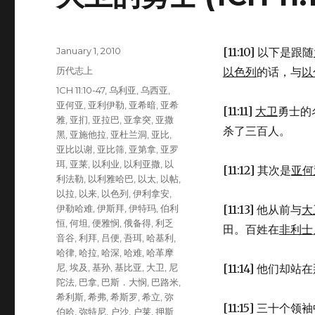
Posted
January 1, 2010
[11:10] 以下是跟随
on
Categories
历代志上
以色列
的话，与
以
Tags
1CH 11:10-47
,
乌利亚
,
乌西亚
,
亚何亚
,
亚利伊勒
,
亚希暗
,
亚希
[11:11]
大卫
勇士的
雅
,
亚扪
,
亚拉巴
,
亚拿突
,
亚撒
杀了三百人。
黑
,
亚施他拉
,
亚杜兰洞
,
亚比
,
亚比以谢
,
亚比筛
,
亚第拿
,
亚罗
珥
,
亚莱
,
以利业
,
以利亚撒
,
以
[11:12] 其次是
亚何
利法勒
,
以利雅哈巴
,
以太
,
以帖
,
以拉
,
以来
,
以色列
,
伊利拿安
,
伊勒哈难
,
伊斯拜
,
伊特玛
,
伯利
[11:13] 他从前与
大
恒
,
何坦
,
便雅悯
,
俄备得
,
利乏
田。百姓在
非利士
音谷
,
利拜
,
吕便
,
吾珥
,
哈基利
,
哈律
,
哈拉
,
哈深
,
哈难
,
哈革摩
尼
,
埃及
,
基孙
,
基比亚
,
大卫
,
尼
[11:14] 他
陀法
,
巴拿
,
巴斯．大悯
,
巴路米
,
希利斯
,
希弗
,
希斯罗
,
希立
,
弥
[11:15] 三十
伯哈
,
弥特尼
,
户沙
,
户莱
,
押斯