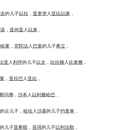
益吉
的儿子
以拉
，
亚拿突
人
亚比以谢
，
比该
，
亚何亚
人
以来
，
玛哈莱
，
尼陀法
人
巴拿
的儿子
希立
，
比亚
人
利拜
的儿子
以太
，
比拉顿
人
比拿雅
，
莱
，
亚拉巴
人
亚比
，
斯玛弗
，
沙本
人
以利雅哈巴
，
的众儿子，
哈拉
人
沙基
的儿子
约拿单
，
的儿子
亚希暗
，
吾珥
的儿子
以利法勒
，