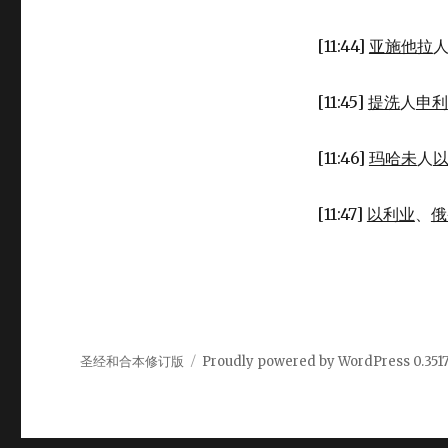
[11:44]
亚施他拉
[11:45]
提洗
人
申利
[11:46]
玛哈未
人
[11:47]
以利业
、
俄
圣经和合本修订版
Proudly powered by WordPress
0.351