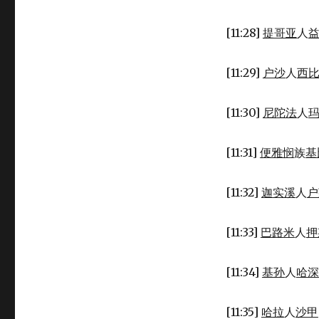
[11:28]
提哥亚
人
[11:29]
户沙
人
西
[11:30]
尼陀法
人
[11:31]
便雅悯
族
基
[11:32]
迦实溪
人
户
[11:33]
巴路米
人
押
[11:34]
基孙
人
哈深
[11:35]
哈拉
人
沙甲