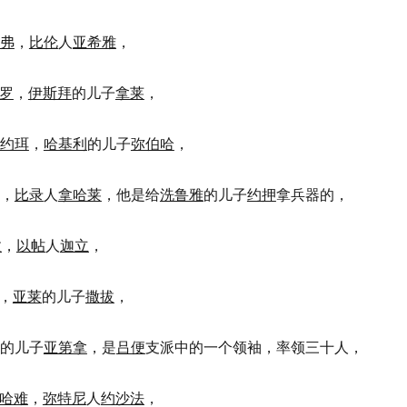
弗
，
比伦
人
亚希雅
，
罗
，
伊斯拜
的儿子
拿莱
，
约珥
，
哈基利
的儿子
弥伯哈
，
，
比录
人
拿哈莱
，他是给
洗鲁雅
的儿子
约押
拿兵器的，
拉
，
以帖
人
迦立
，
，
亚莱
的儿子
撒拔
，
的儿子
亚第拿
，是
吕便
支派中的一个领袖，率领三十人，
哈难
，
弥特尼
人
约沙法
，