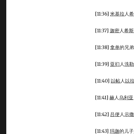
[11:36]
米基拉
人
希
[11:37]
迦密
人
希斯
[11:38]
拿单
的兄弟
[11:39]
亚扪
人
洗勒
[11:40]
以帖
人
以
[11:41]
赫
人
乌利亚
[11:42]
吕便
人
示撒
[11:43]
玛迦
的儿子