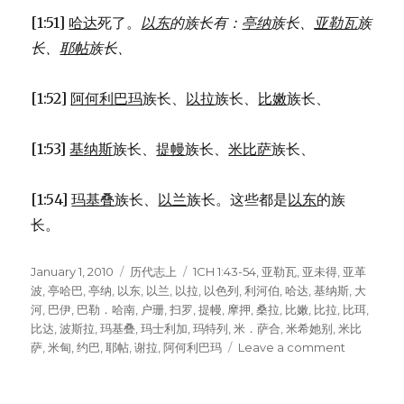
[1:51]
哈达
死了。
以东
的族长有：
亭纳
族长、
亚勒瓦
族
长、
耶帖
族长、
[1:52]
阿何利巴玛
族长、
以拉
族长、
比嫩
族长、
[1:53]
基纳斯
族长、
提幔
族长、
米比萨
族长、
[1:54]
玛基叠
族长、
以兰
族长。这些都是
以东
的族
长。
Posted
January 1, 2010
Categories
历代志上
Tags
1CH 1:43-54
,
亚勒瓦
,
亚未得
,
亚革
on
波
,
亭哈巴
,
亭纳
,
以东
,
以兰
,
以拉
,
以色列
,
利河伯
,
哈达
,
基纳斯
,
大
河
,
巴伊
,
巴勒．哈南
,
户珊
,
扫罗
,
提幔
,
摩押
,
桑拉
,
比嫩
,
比拉
,
比珥
,
比达
,
波斯拉
,
玛基叠
,
玛士利加
,
玛特列
,
米．萨合
,
米希她别
,
米比
萨
,
米甸
,
约巴
,
耶帖
,
谢拉
,
阿何利巴玛
Leave a comment
on
以
东