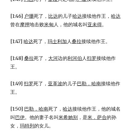
[1:46]
户珊
死了，
比达
的儿子
哈达
接续他作王，
哈达
曾在
摩押
地击败
米甸
人，他的城名叫
亚未得
。
[1:47]
哈达
死了，
玛士利加
人
桑拉
接续他作王。
[1:48]
桑拉
死了，
大河
边的
利河伯
人
扫罗
接续他作
王。
[1:49]
扫罗
死了，
亚革波
的儿子
巴勒．哈南
接续他作
王。
[1:50]
巴勒．哈南
死了，
哈达
接续他作王，他的城名
叫
巴伊
。他的妻子名叫
米希她别
，是
米．萨合
的孙
女，
玛特列
的女儿。