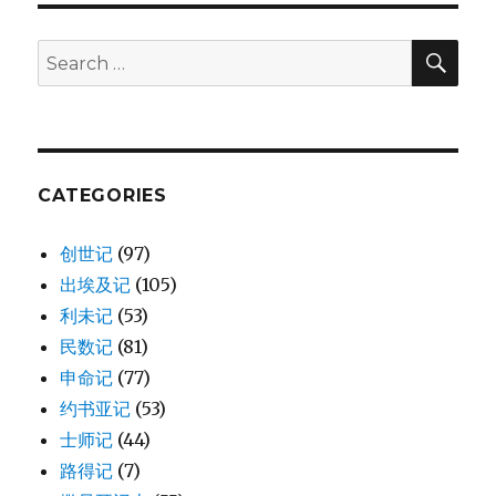
诸
王
(1CH
SE
Search
1:43-
for:
54)
CATEGORIES
创世记
(97)
出埃及记
(105)
利未记
(53)
民数记
(81)
申命记
(77)
约书亚记
(53)
士师记
(44)
路得记
(7)