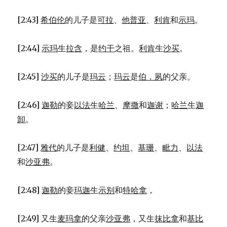
[2:43]
希伯伦
的儿子是
可拉
、
他普亚
、
利肯
和
示玛
。
[2:44]
示玛
生
拉含
，是
约干
之祖。
利肯
生
沙买
。
[2:45]
沙买
的儿子是
玛云
；
玛云
是
伯．夙
的父亲。
[2:46]
迦勒
的妾
以法
生
哈兰
、
摩撒
和
迦谢
；
哈兰
生
迦
卸
。
[2:47]
雅代
的儿子是
利健
、
约坦
、
基珊
、
毗力
、
以法
和
沙亚弗
。
[2:48]
迦勒
的妾
玛迦
生
示别
和
特哈拿
，
[2:49] 又生
麦玛拿
的父亲
沙亚弗
，又生
抹比拿
和
基比