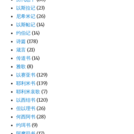
以斯拉记
(23)
尼希米记
(26)
以斯帖记
(14)
约伯记
(14)
诗篇
(178)
箴言
(21)
传道书
(14)
雅歌
(8)
以赛亚书
(129)
耶利米书
(139)
耶利米哀歌
(7)
以西结书
(120)
但以理书
(26)
何西阿书
(28)
约珥书
(9)
阿摩司书
(17)