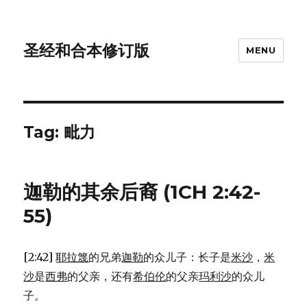
圣经和合本修订版
MENU
Tag: 毗力
迦勒的其余后裔 (1CH 2:42-
55)
[2:42]
耶拉篾
的兄弟
迦勒
的众儿子：长子是
米沙
，
米
沙
是
西弗
的父亲，还有
希伯伦
的父亲
玛利沙
的众儿
子。