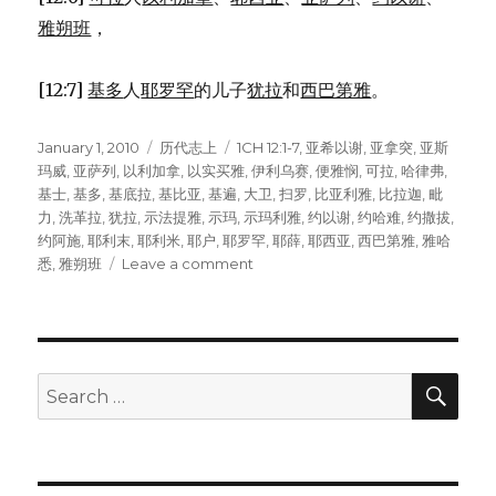
雅朔班
，
[12:7]
基多
人
耶罗罕
的儿子
犹拉
和
西巴第雅
。
Posted
January 1, 2010
Categories
历代志上
Tags
1CH 12:1-7
,
亚希以谢
,
亚拿突
,
亚斯
on
玛威
,
亚萨列
,
以利加拿
,
以实买雅
,
伊利乌赛
,
便雅悯
,
可拉
,
哈律弗
,
基士
,
基多
,
基底拉
,
基比亚
,
基遍
,
大卫
,
扫罗
,
比亚利雅
,
比拉迦
,
毗
力
,
洗革拉
,
犹拉
,
示法提雅
,
示玛
,
示玛利雅
,
约以谢
,
约哈难
,
约撒拔
,
约阿施
,
耶利末
,
耶利米
,
耶户
,
耶罗罕
,
耶薛
,
耶西亚
,
西巴第雅
,
雅哈
悉
,
雅朔班
Leave a comment
on
早
期
跟
随
大
SE
Search
卫
for:
的
便
雅