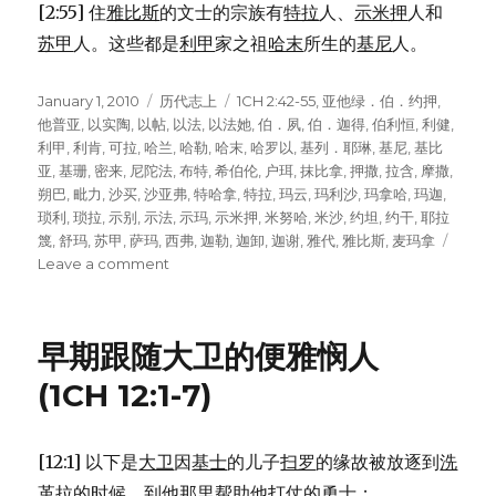
[2:55] 住
雅比斯
的文士的宗族有
特拉
人、
示米押
人和
苏甲
人。这些都是
利甲
家之祖
哈末
所生的
基尼
人。
Posted
January 1, 2010
Categories
历代志上
Tags
1CH 2:42-55
,
亚他绿．伯．约押
,
on
他普亚
,
以实陶
,
以帖
,
以法
,
以法她
,
伯．夙
,
伯．迦得
,
伯利恒
,
利健
,
利甲
,
利肯
,
可拉
,
哈兰
,
哈勒
,
哈末
,
哈罗以
,
基列．耶琳
,
基尼
,
基比
亚
,
基珊
,
密来
,
尼陀法
,
布特
,
希伯伦
,
户珥
,
抹比拿
,
押撒
,
拉含
,
摩撒
,
朔巴
,
毗力
,
沙买
,
沙亚弗
,
特哈拿
,
特拉
,
玛云
,
玛利沙
,
玛拿哈
,
玛迦
,
琐利
,
琐拉
,
示别
,
示法
,
示玛
,
示米押
,
米努哈
,
米沙
,
约坦
,
约干
,
耶拉
篾
,
舒玛
,
苏甲
,
萨玛
,
西弗
,
迦勒
,
迦卸
,
迦谢
,
雅代
,
雅比斯
,
麦玛拿
Leave a comment
on
迦
勒
的
早期跟随大卫的便雅悯人
其
余
(1CH 12:1-7)
后
裔
(1CH
[12:1] 以下是
大卫
因
基士
的儿子
扫罗
的缘故被放逐到
洗
2:42-
革拉
的时候，到他那里帮助他打仗的勇士；