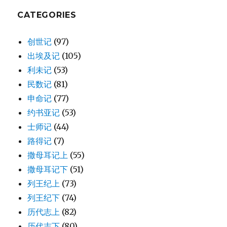
悯
人
CATEGORIES
(1CH
12:1-
创世记
(97)
7)
出埃及记
(105)
利未记
(53)
民数记
(81)
申命记
(77)
约书亚记
(53)
士师记
(44)
路得记
(7)
撒母耳记上
(55)
撒母耳记下
(51)
列王纪上
(73)
列王纪下
(74)
历代志上
(82)
历代志下
(80)