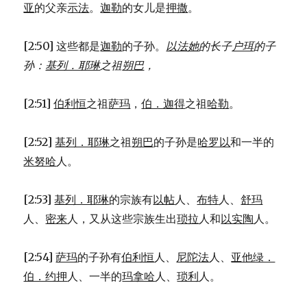
亚
的父亲
示法
。
迦勒
的女儿是
押撒
。
[2:50] 这些都是
迦勒
的子孙。
以法她
的长子
户珥
的子
孙：
基列．耶琳
之祖
朔巴
，
[2:51]
伯利恒
之祖
萨玛
，
伯．迦得
之祖
哈勒
。
[2:52]
基列．耶琳
之祖
朔巴
的子孙是
哈罗以
和一半的
米努哈
人。
[2:53]
基列．耶琳
的宗族有
以帖
人、
布特
人、
舒玛
人、
密来
人，又从这些宗族生出
琐拉
人和
以实陶
人。
[2:54]
萨玛
的子孙有
伯利恒
人、
尼陀法
人、
亚他绿．
伯．约押
人、一半的
玛拿哈
人、
琐利
人。