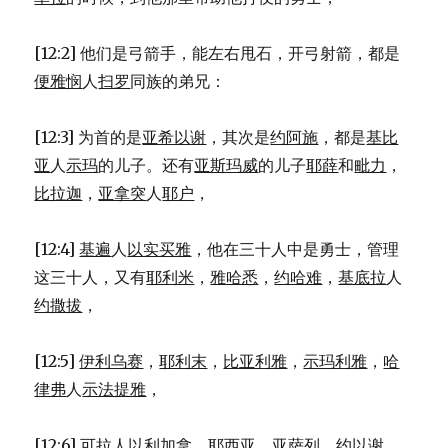
55)
[12:2] 他们是弓箭手，能左右甩石，开弓射箭，都是
便雅悯
人
扫罗
同族的弟兄：
[12:3] 为首的是
亚希以谢
，其次是
约阿施
，都是
基比
亚
人
示玛
的儿子。还有
亚斯玛威
的儿子
耶薛
和
毗力
，
比拉迦
，
亚拿突
人
耶户
，
[12:4]
基遍
人
以实买雅
，他在三十人中是勇士，管理
这三十人，又有
耶利米
，
雅哈悉
，
约哈难
，
基底拉
人
约撒拔
，
[12:5]
伊利乌赛
，
耶利末
，
比亚利雅
，
示玛利雅
，
哈
律弗
人
示法提雅
，
[12:6]
可拉
人
以利加拿
、
耶西亚
、
亚萨列
、
约以谢
、