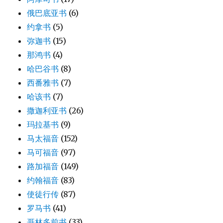
俄巴底亚书
(6)
约拿书
(5)
弥迦书
(15)
那鸿书
(4)
哈巴谷书
(8)
西番雅书
(7)
哈该书
(7)
撒迦利亚书
(26)
玛拉基书
(9)
马太福音
(152)
马可福音
(97)
路加福音
(149)
约翰福音
(83)
使徒行传
(87)
罗马书
(41)
哥林多前书
(33)