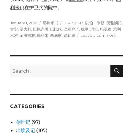
利米
仍在护卫兵的院中。
Posted
January 1, 2010
Categories
耶利米书
Tags
JER 38:1-13
,
以伯．米勒
,
便雅悯门
,
on
古实
,
基大利
,
巴施户珥
,
巴比伦
,
巴示户珥
,
犹甲
,
玛坦
,
玛基雅
,
示利
米雅
,
示法提雅
,
耶利米
,
西底家
,
迦勒底
Leave a comment
on
耶
利
米
在
井
SE
Search
里
for:
(JER
38:1-
13)
CATEGORIES
创世记
(97)
出埃及记
(105)