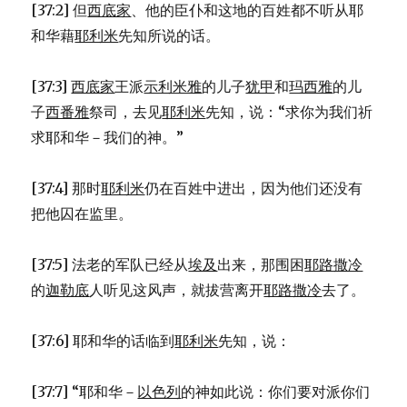
[37:2] 但
西底家
、他的臣仆和这地的百姓都不听从耶
和华藉
耶利米
先知所说的话。
[37:3]
西底家
王派
示利米雅
的儿子
犹甲
和
玛西雅
的儿
子
西番雅
祭司，去见
耶利米
先知，说：“求你为我们祈
求耶和华－我们的神。”
[37:4] 那时
耶利米
仍在百姓中进出，因为他们还没有
把他囚在监里。
[37:5] 法老的军队已经从
埃及
出来，那围困
耶路撒冷
的
迦勒底
人听见这风声，就拔营离开
耶路撒冷
去了。
[37:6] 耶和华的话临到
耶利米
先知，说：
[37:7] “耶和华－
以色列
的神如此说：你们要对派你们