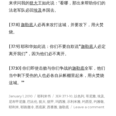
来求问我的
犹大
王如此说：‘看哪，那出来帮助你们的
法老军队必回
埃及
本国去。
[37:8]
迦勒底
人必再来攻打这城，并要攻下，用火焚
烧。
[37:9] 耶和华如此说：你们不要自欺说“
迦勒底
人必定
离开我们”，因为他们必不离开。
[37:10] 你们即使击败与你们争战的
迦勒底
全军，他们
当中剩下受伤的人也必各自从帐棚里起来，用火焚烧
这城。’”
Posted
January 1, 2010
Categories
耶利米书
Tags
JER 37:1-10
,
以色列
,
哥尼雅
,
埃及
,
on
尼布甲尼撒
,
巴比伦
,
犹大
,
犹甲
,
玛西雅
,
示利米雅
,
约西亚
,
约雅敬
,
耶利米
,
耶路撒冷
,
西底家
,
西番雅
,
迦勒底
Leave a comment
on
西