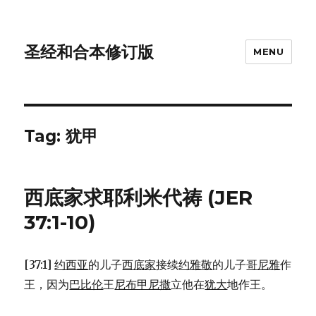
圣经和合本修订版
MENU
Tag: 犹甲
西底家求耶利米代祷 (JER
37:1-10)
[37:1]
约西亚
的儿子
西底家
接续
约雅敬
的儿子
哥尼雅
作
王，因为
巴比伦
王
尼布甲尼撒
立他在
犹大
地作王。