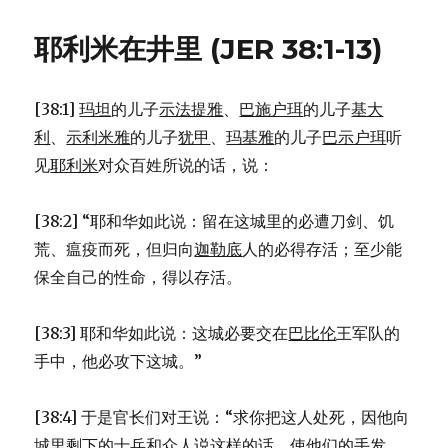
底
家
耶利米在井里 (JER 38:1-13)
求
耶
利
[38:1]
玛坦
的儿子
示法提雅
、
巴施户珥
的儿子
基大
米
代
利
、
示利米雅
的儿子
犹甲
、
玛基雅
的儿子
巴示户珥
听
祷
见
耶利米
对众百姓所说的话，说：
(JER
37:1-
10)
[38:2] “耶和华如此说：留在这城里的必遭刀剑、饥
荒、瘟疫而死，但归向
迦勒底
人的必得存活；至少能
保全自己的性命，得以存活。
[38:3] 耶和华如此说：这城必要交在
巴比伦
王军队的
手中，他必攻下这城。”
[38:4] 于是官长们对王说：“求你把这人处死，因他向
城里剩下的士兵和众人说这样的话，使他们的手发