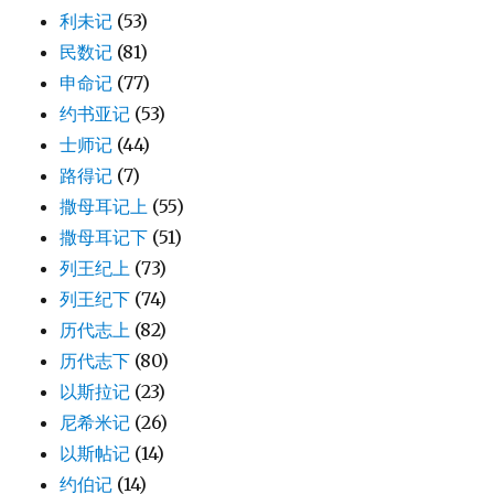
利未记
(53)
民数记
(81)
申命记
(77)
约书亚记
(53)
士师记
(44)
路得记
(7)
撒母耳记上
(55)
撒母耳记下
(51)
列王纪上
(73)
列王纪下
(74)
历代志上
(82)
历代志下
(80)
以斯拉记
(23)
尼希米记
(26)
以斯帖记
(14)
约伯记
(14)