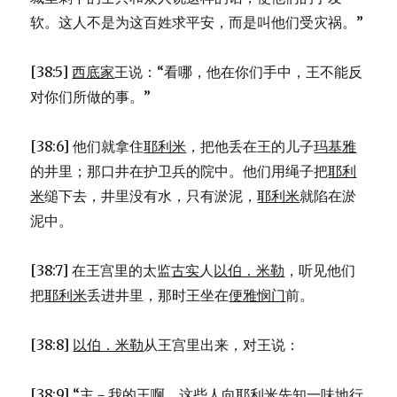
软。这人不是为这百姓求平安，而是叫他们受灾祸。”
[38:5]
西底家
王说：“看哪，他在你们手中，王不能反
对你们所做的事。”
[38:6] 他们就拿住
耶利米
，把他丢在王的儿子
玛基雅
的井里；那口井在护卫兵的院中。他们用绳子把
耶利
米
缒下去，井里没有水，只有淤泥，
耶利米
就陷在淤
泥中。
[38:7] 在王宫里的太监
古实
人
以伯．米勒
，听见他们
把
耶利米
丢进井里，那时王坐在
便雅悯门
前。
[38:8]
以伯．米勒
从王宫里出来，对王说：
[38:9] “主－我的王啊，这些人向
耶利米
先知一味地行