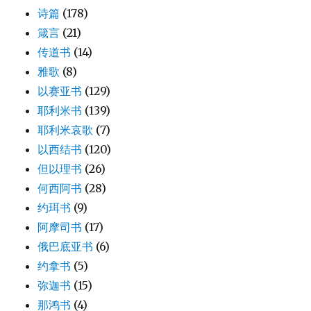
诗篇
(178)
箴言
(21)
传道书
(14)
雅歌
(8)
以赛亚书
(129)
耶利米书
(139)
耶利米哀歌
(7)
以西结书
(120)
但以理书
(26)
何西阿书
(28)
约珥书
(9)
阿摩司书
(17)
俄巴底亚书
(6)
约拿书
(5)
弥迦书
(15)
那鸿书
(4)