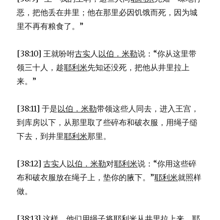
恶，把他丢在井里；他在那里必因饥饿而死，因为城
里不再有粮食了。”
[38:10] 王就吩咐
古实
人
以伯．米勒
说：“你从这里带
领三十人，趁
耶利米
先知还没死，把他从井里拉上
来。”
[38:11] 于是
以伯．米勒
带领这些人同去，进入王宫，
到库房以下，从那里取了些碎布和破衣服，用绳子缒
下去，到井里
耶利米
那里。
[38:12]
古实
人
以伯．米勒
对
耶利米
说：“你用这些碎
布和破衣服放在绳子上，垫你的腋下。”
耶利米
就照样
做。
[38:13] 这样，他们用绳子将
耶利米
从井里拉上来。
耶