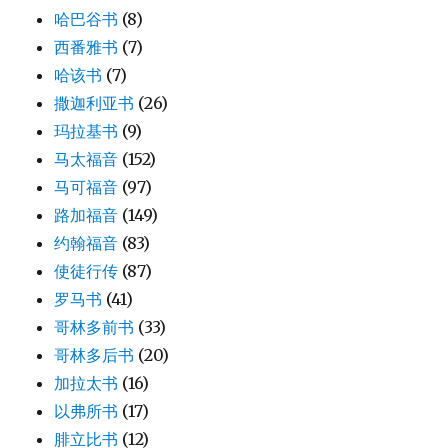
哈巴谷书
(8)
西番雅书
(7)
哈该书
(7)
撒迦利亚书
(26)
玛拉基书
(9)
马太福音
(152)
马可福音
(97)
路加福音
(149)
约翰福音
(83)
使徒行传
(87)
罗马书
(41)
哥林多前书
(33)
哥林多后书
(20)
加拉太书
(16)
以弗所书
(17)
腓立比书
(12)