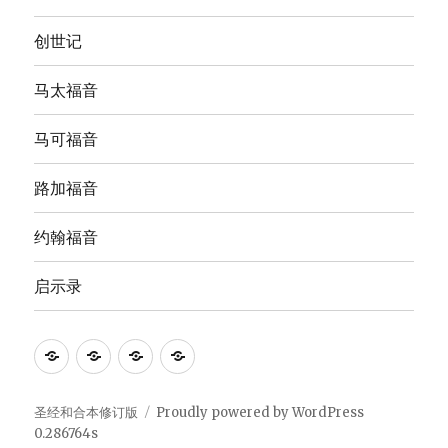
创世记
马太福音
马可福音
路加福音
约翰福音
启示录
Anna's
圣
The
The
Bible
经
English
Good
Study
和
Standard
News
圣经和合本修订版
Proudly powered by WordPress
0.286764s
合
Version
Translation