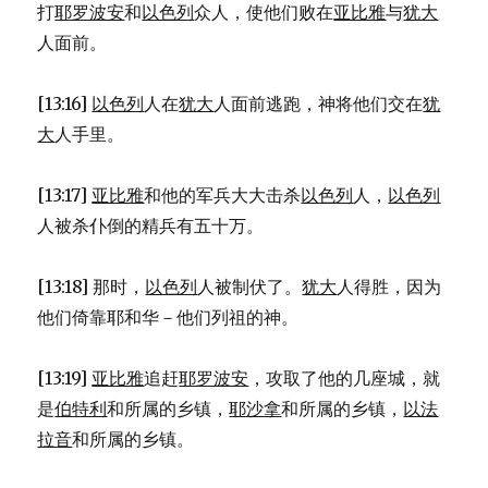
打
耶罗波安
和
以色列
众人，使他们败在
亚比雅
与
犹大
人面前。
[13:16]
以色列
人在
犹大
人面前逃跑，神将他们交在
犹
大
人手里。
[13:17]
亚比雅
和他的军兵大大击杀
以色列
人，
以色列
人被杀仆倒的精兵有五十万。
[13:18] 那时，
以色列
人被制伏了。
犹大
人得胜，因为
他们倚靠耶和华－他们列祖的神。
[13:19]
亚比雅
追赶
耶罗波安
，攻取了他的几座城，就
是
伯特利
和所属的乡镇，
耶沙拿
和所属的乡镇，
以法
拉音
和所属的乡镇。