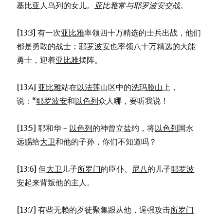
基比亚
人
乌列
的女儿。
亚比雅
常与
耶罗波安
交战。
[13:3] 有一次
亚比雅
率领四十万精选的士兵出战，他们
都是勇敢的战士；
耶罗波安
也率领八十万精选的大能
勇士，迎着
亚比雅
摆阵。
[13:4]
亚比雅
站在
以法莲
山区中的
洗玛脸山
上，
说：“
耶罗波安
和
以色列
众人哪，要听我说！
[13:5] 耶和华－
以色列
的神曾立盐约，将
以色列
国永
远赐给
大卫
和他的子孙，你们不知道吗？
[13:6] 但
大卫
儿子
所罗门
的臣仆、
尼八
的儿子
耶罗波
安
起来背叛他的主人。
[13:7] 有些无赖的歹徒聚集跟从他，逞强攻击
所罗门