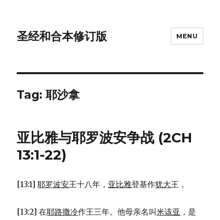
圣经和合本修订版
MENU
Tag: 耶沙拿
亚比雅与耶罗波安争战 (2CH
13:1-22)
[13:1]
耶罗波安
王十八年，
亚比雅
登基作
犹大
王，
[13:2] 在
耶路撒冷
作王三年。他母亲名叫
米该亚
，是