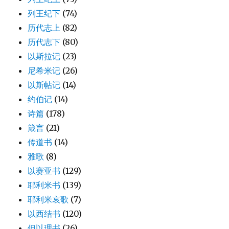
列王纪下
(74)
历代志上
(82)
历代志下
(80)
以斯拉记
(23)
尼希米记
(26)
以斯帖记
(14)
约伯记
(14)
诗篇
(178)
箴言
(21)
传道书
(14)
雅歌
(8)
以赛亚书
(129)
耶利米书
(139)
耶利米哀歌
(7)
以西结书
(120)
但以理书
(26)