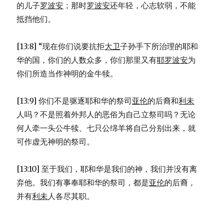
的儿子
罗波安
；那时
罗波安
还年轻，心志软弱，不能
抵挡他们。
[13:8] “现在你们说要抗拒
大卫
子孙手下所治理的耶和
华的国，你们的人数众多，你们那里又有
耶罗波安
为
你们所造当作神明的金牛犊。
[13:9] 你们不是驱逐耶和华的祭司
亚伦
的后裔和
利未
人吗？不是照着外邦人的恶俗为自己立祭司吗？无论
何人牵一头公牛犊、七只公绵羊将自己分别出来，就
可作虚无神明的祭司。
[13:10] 至于我们，耶和华是我们的神，我们并没有离
弃他。我们有事奉耶和华的祭司，都是
亚伦
的后裔，
并有
利未
人各尽其职。