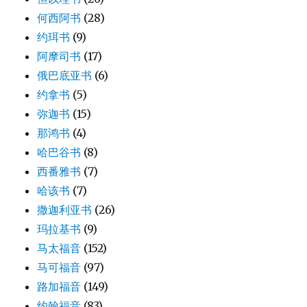
何西阿书
(28)
约珥书
(9)
阿摩司书
(17)
俄巴底亚书
(6)
约拿书
(5)
弥迦书
(15)
那鸿书
(4)
哈巴谷书
(8)
西番雅书
(7)
哈该书
(7)
撒迦利亚书
(26)
玛拉基书
(9)
马太福音
(152)
马可福音
(97)
路加福音
(149)
约翰福音
(83)