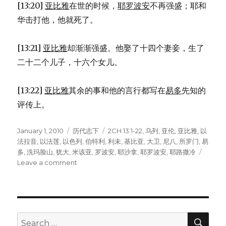
[13:20]
亚比雅
在世的时候，
耶罗波安
不再强盛；耶和
华击打他，他就死了。
[13:21]
亚比雅
却渐渐强盛。他娶了十四个妻妾，生了
二十二个儿子，十六个女儿。
[13:22]
亚比雅
其余的事和他的言行都写在
易多
先知的
评传上。
Posted
January 1, 2010
Categories
历代志下
Tags
2CH 13:1-22
,
乌列
,
亚伦
,
亚比雅
,
以
on
法拉音
,
以法莲
,
以色列
,
伯特利
,
利未
,
基比亚
,
大卫
,
尼八
,
所罗门
,
易
多
,
洗玛脸山
,
犹大
,
米该亚
,
罗波安
,
耶沙拿
,
耶罗波安
,
耶路撒冷
Leave a comment
on
亚
比
雅
与
耶
SE
Search