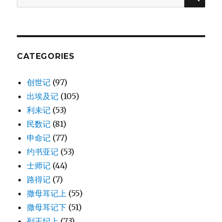
罗
for:
波
安
争
战
(2CH
CATEGORIES
13:1-
22)
创世记
(97)
出埃及记
(105)
利未记
(53)
民数记
(81)
申命记
(77)
约书亚记
(53)
士师记
(44)
路得记
(7)
撒母耳记上
(55)
撒母耳记下
(51)
列王纪上
(73)