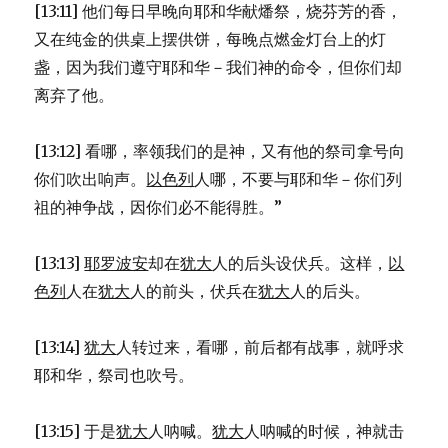
[13:11] 他们每日早晚向耶和华献燔祭，烧芬芳的香，
又在纯金的供桌上摆供饼，每晚点燃金灯台上的灯
盏，因为我们遵守耶和华－我们神的命令，但你们却
离弃了他。
[13:12] 看哪，率领我们的是神，又有他的祭司拿号向
你们吹出响声。
以色列
人哪，不要与耶和华－你们列
祖的神争战，因你们必不能得胜。”
[13:13]
耶罗波安
却在
犹大
人的后头设伏兵。这样，
以
色列
人在
犹大
人的前头，伏兵在
犹大
人的后头。
[13:14]
犹大
人转过来，看哪，前后都有战事，就呼求
耶和华，祭司也吹号。
[13:15] 于是
犹大
人呐喊。
犹大
人呐喊的时候，神就击