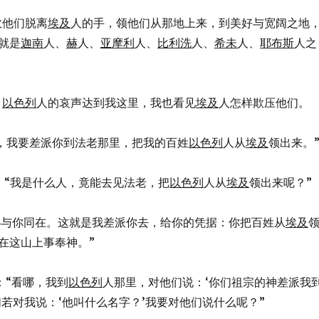
要救他们脱离
埃及
人的手，领他们从那地上来，到美好与宽阔之地
就是
迦南
人、
赫
人、
亚摩利
人、
比利洗
人、
希未
人、
耶布斯
人之
，
以色列
人的哀声达到我这里，我也看见
埃及
人怎样欺压他们。
，你去，我要差派你到法老那里，把我的百姓
以色列
人从
埃及
领出来。
：“我是什么人，竟能去见法老，把
以色列
人从
埃及
领出来呢？”
：“我必与你同在。这就是我差派你去，给你的凭据：你把百姓从
埃及
在这山上事奉神。”
：“看哪，我到
以色列
人那里，对他们说：‘你们祖宗的神差派我
们若对我说：‘他叫什么名字？’我要对他们说什么呢？”