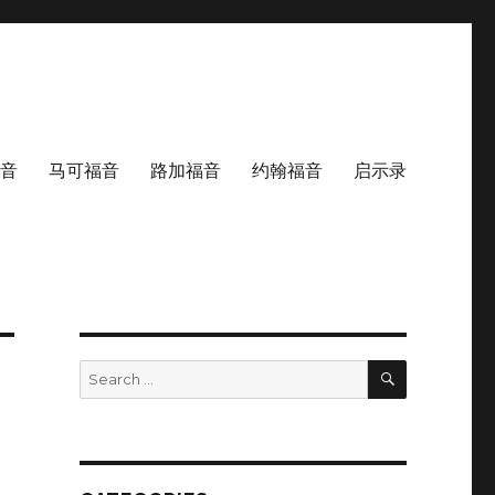
音
马可福音
路加福音
约翰福音
启示录
SEARCH
Search
for: