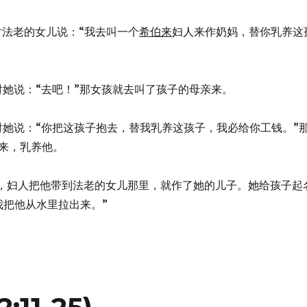
姊姊对法老的女儿说：“我去叫一个
希伯来
妇人来作奶妈，替你乳养这
女儿对她说：“去吧！”那女孩就去叫了孩子的母亲来。
女儿对她说：“你把这孩子抱去，替我乳养这孩子，我必给你工钱。”
来，乳养他。
长大了，妇人把他带到法老的女儿那里，就作了她的儿子。她给孩子起
我把他从水里拉出来。”