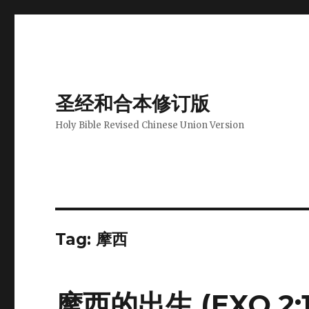
圣经和合本修订版
Holy Bible Revised Chinese Union Version
Tag: 摩西
摩西的出生 (EXO 2:1