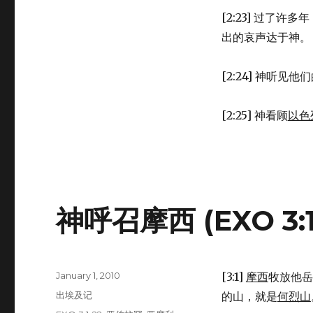
[2:23] 过了许多年
出的哀声达于神。
[2:24] 神听见
[2:25] 神看顾
以色
神呼召摩西 (EXO 3:1
Posted
January 1, 2010
[3:1]
摩西
牧放他岳
on
Categories
出埃及记
的山，就是
何烈山