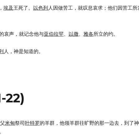
，
埃及
王死了。
以色列
人因做苦工，就叹息哀求；他们因苦工所
他们的哀声，就记念他与
亚伯拉罕
、
以撒
、
雅各
所立的约。
列
人，神是知道的。
-22)
父
米甸
祭司
叶特罗
的羊群，他领羊群往旷野的那一边去，到了神
。