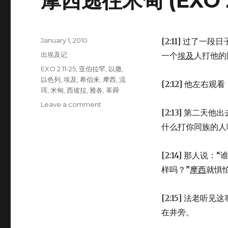
摩西逃往米甸 (EXO 2:
Posted
January 1, 2010
[2:11] 过了一段
on
Categories
出埃及记
一个
埃及
人打他的
Tags
EXO 2:11-25
,
亚伯拉罕
,
以撒
,
以色列
,
埃及
,
希伯来
,
摩西
,
流
[2:12] 他左右
珥
,
米甸
,
西坡拉
,
雅各
,
革舜
Leave a comment
on
[2:13] 第二天
摩
西
什么打你同族的人
逃
往
[2:14] 那人
米
甸
样吗？”
摩西
就惧
(EXO
2:11-
[2:15] 法老听
25)
在井旁。