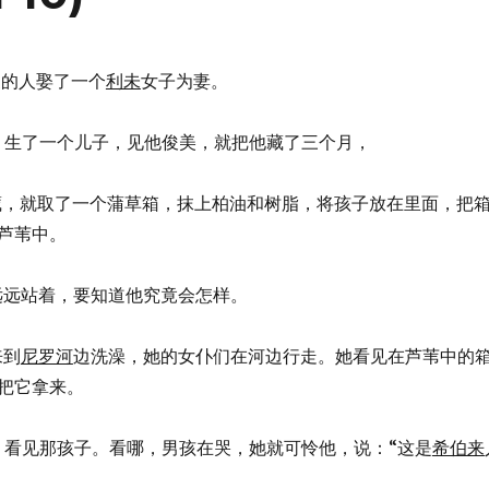
家的人娶了一个
利未
女子为妻。
怀孕，生了一个儿子，见他俊美，就把他藏了三个月，
能再藏，就取了一个蒲草箱，抹上柏油和树脂，将孩子放在里面，把
芦苇中。
姊姊远远站着，要知道他究竟会怎样。
来到
尼罗河
边洗澡，她的女仆们在河边行走。她看见在芦苇中的
把它拿来。
箱子，看见那孩子。看哪，男孩在哭，她就可怜他，说：“这是
希伯来