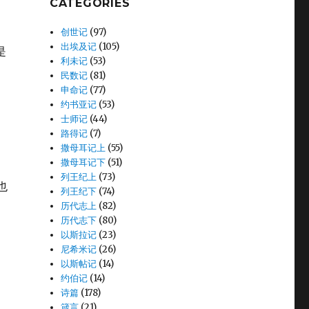
CATEGORIES
创世记
(97)
出埃及记
(105)
是
利未记
(53)
民数记
(81)
申命记
(77)
约书亚记
(53)
士师记
(44)
路得记
(7)
撒母耳记上
(55)
撒母耳记下
(51)
列王纪上
(73)
也
列王纪下
(74)
历代志上
(82)
历代志下
(80)
以斯拉记
(23)
尼希米记
(26)
以斯帖记
(14)
约伯记
(14)
诗篇
(178)
箴言
(21)