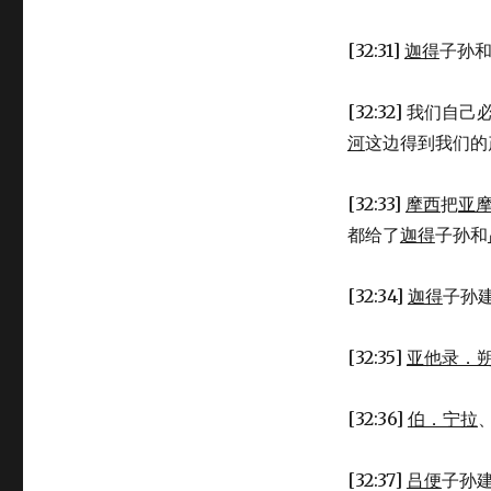
[32:31]
迦得
子孙
[32:32] 我
河
这边得到我们的
[32:33]
摩西
把
亚
都给了
迦得
子孙和
[32:34]
迦得
子孙
[32:35]
亚他录．
[32:36]
伯．宁拉
[32:37]
吕便
子孙