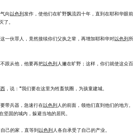
的怒气向
以色列
发作，使他们在旷野飘流四十年，直到在耶和华眼
灭了。
哪，你们这一伙罪人，竟然接续你们父执之辈，再增加耶和华对
以色列
若转离不跟从他，他要再把
以色列
人撇在旷野；这样，你们就使这众
摩西
，说：“我们要在这里为牲畜筑圈，为孩童建城。
自己却要带兵器，急速行在
以色列
人的前面，领他们直到他们的地方
在坚固的城内，躲避当地的居民。
必不回自己的家，直等到
以色列
人各自承受了自己的产业。