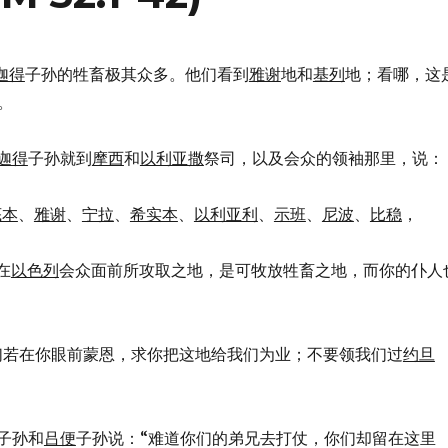
迦得
子孙的牲畜极其众多。他们看到
雅谢
地和
基列
地；看哪，这
。
迦得
子孙就到
摩西
和
以利亚撒
祭司，以及会众的领袖那里，说：
底本
、
雅谢
、
宁拉
、
希实本
、
以利亚利
、
示班
、
尼波
、
比稳
，
在
以色列
会众面前所攻取之地，是可牧放牲畜之地，而你的仆人
：“我们若在你眼前蒙恩，求你把这地给我们为业；不要领我们过
约旦
子孙和
吕便
子孙说：“难道你们的弟兄去打仗，你们却留在这里