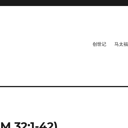
创世记
马太福
32:1-42)