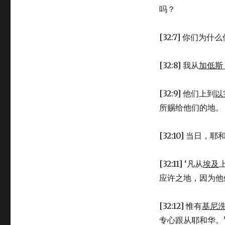
旦
吗？
河
东
的
[32:7] 你们为什么
支
派
(NUM
[32:8] 我从
加低斯
32:1-
42)
[32:9] 他们上到
以
所赐给他们的地。
[32:10] 当日
[32:11] ‘凡从
埃及
应许之地，因为他
[32:12] 惟有
基尼
专心跟从耶和华。