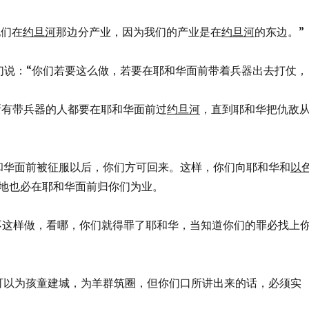
和他们在
约旦河
那边分产业，因为我们的产业是在
约旦河
的东边。”
们说：“你们若要这么做，若要在耶和华面前带着兵器出去打仗，
们中间所有带兵器的人都要在耶和华面前过
约旦河
，直到耶和华把仇敌
地在耶和华面前被征服以后，你们方可回来。这样，你们向耶和华和
以
地也必在耶和华面前归你们为业。
若你们不这样做，看哪，你们就得罪了耶和华，当知道你们的罪必找上
今你们可以为孩童建城，为羊群筑圈，但你们口所讲出来的话，必须实