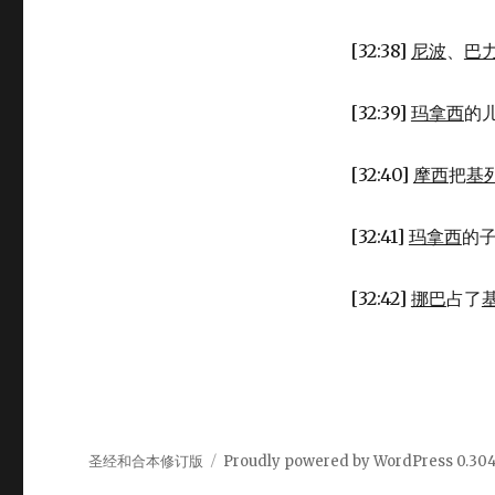
[32:38]
尼波
、
巴
[32:39]
玛拿西
的
[32:40]
摩西
把
基
[32:41]
玛拿西
的
[32:42]
挪巴
占了
圣经和合本修订版
Proudly powered by WordPress
0.30