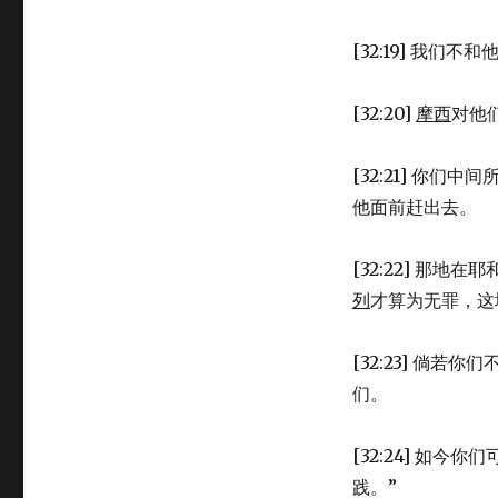
[32:19] 我们不
[32:20]
摩西
对他
[32:21] 你
他面前赶出去。
[32:22] 那
列
才算为无罪，这
[32:23] 倘
们。
[32:24] 如
践。”