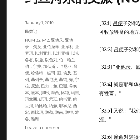
Posted
January 1, 2010
[32:1]
吕便
子孙和
on
Categories
民数记
可牧放牲畜的地方
Tags
NUM 32:1-42
,
亚他录
,
亚他
录．朔反
,
亚伯拉罕
,
亚摩利
,
亚
[32:2]
吕便
子孙和
罗珥
,
以利亚利
,
以利亚撒
,
以实
各谷
,
以撒
,
以色列
,
伯．哈兰
,
伯．宁拉
,
加低斯．巴尼亚
,
吕
[32:3] “
亚他录
、
便
,
哈倭特．睚珥
,
噩
,
埃及
,
基
列
,
基列亭
,
基尼洗
,
基纳
,
嫩
,
宁
[32:4] 就是耶和华
拉
,
尼波
,
巴力．免
,
巴珊
,
希实
本
,
底本
,
挪巴
,
摩西
,
比稳
,
玛吉
,
有牲畜。”
玛拿西
,
睚珥
,
示班
,
约书亚
,
约
旦河
,
约比哈
,
约瑟
,
耶孚尼
,
西
[32:5] 又说
宏
,
西比玛
,
迦勒
,
迦南
,
迦得
,
雅
各
,
雅谢
河
。”
Leave a comment
on
约
[32:6]
摩西
对
迦得