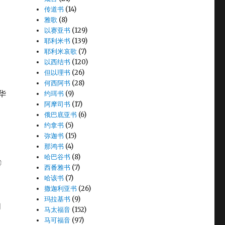
传道书
(14)
雅歌
(8)
以赛亚书
(129)
耶利米书
(139)
耶利米哀歌
(7)
以西结书
(120)
但以理书
(26)
何西阿书
(28)
华
约珥书
(9)
阿摩司书
(17)
俄巴底亚书
(6)
约拿书
(5)
弥迦书
(15)
那鸿书
(4)
哈巴谷书
(8)
誓
西番雅书
(7)
哈该书
(7)
撒迦利亚书
(26)
玛拉基书
(9)
们
马太福音
(152)
马可福音
(97)