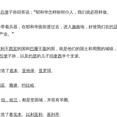
和
吕便
子孙回答说：“耶和华怎样吩咐仆人，我们就必照样做。
们自己必带着兵器，在耶和华面前渡过去，进入
迦南
地，好使我们在
约
产业。”
摩利
王
西宏
的国和
巴珊
王
噩
的国，就是他们的国土和周围的城镇
吕便
子孙，以及
约瑟
的儿子
玛拿西
半个支派。
建造了
底本
、
亚他录
、
亚罗珥
、
朔反
、
雅谢
、
约比哈
、
、
伯．哈兰
，都是坚固城，并筑有羊圈。
建造了
希实本
、
以利亚利
、
基列亭
、