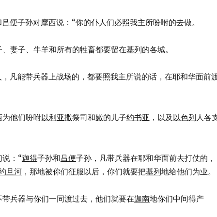
和
吕便
子孙对
摩西
说：“你的仆人们必照我主所吩咐的去做。
们的孩子、妻子、牛羊和所有的牲畜都要留在
基列
的各城。
你的仆人，凡能带兵器上战场的，都要照我主所说的话，在耶和华面前
西
为他们吩咐
以利亚撒
祭司和
嫩
的儿子
约书亚
，以及
以色列
人各
们说：“
迦得
子孙和
吕便
子孙，凡带兵器在耶和华面前去打仗的，
约旦河
，那地被你们征服以后，你们就要把
基列
地给他们为业。
若他们不带兵器与你们一同渡过去，他们就要在
迦南
地你们中间得产