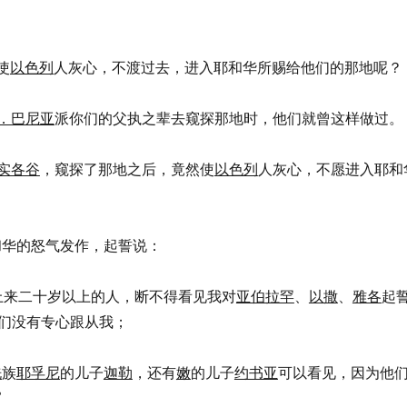
使
以色列
人灰心，不渡过去，进入耶和华所赐给他们的那地呢？
．巴尼亚
派你们的父执之辈去窥探那地时，他们就曾这样做过。
实各谷
，窥探了那地之后，竟然使
以色列
人灰心，不愿进入耶和
，耶和华的怒气发作，起誓说：
上来二十岁以上的人，断不得看见我对
亚伯拉罕
、
以撒
、
雅各
起
们没有专心跟从我；
洗
族
耶孚尼
的儿子
迦勒
，还有
嫩
的儿子
约书亚
可以看见，因为他
’