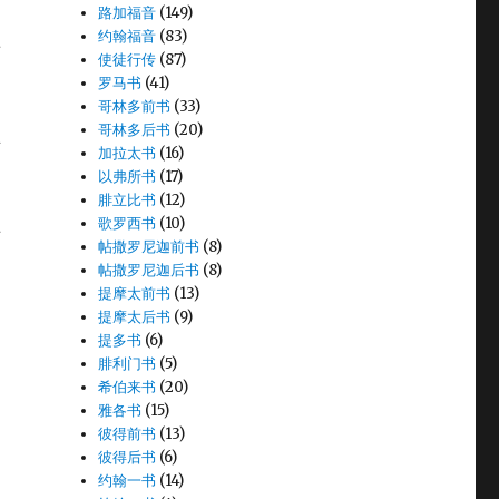
路加福音
(149)
约翰福音
(83)
前
使徒行传
(87)
罗马书
(41)
哥林多前书
(33)
哥林多后书
(20)
所
加拉太书
(16)
以弗所书
(17)
腓立比书
(12)
歌罗西书
(10)
百
帖撒罗尼迦前书
(8)
帖撒罗尼迦后书
(8)
提摩太前书
(13)
提摩太后书
(9)
提多书
(6)
腓利门书
(5)
希伯来书
(20)
。
雅各书
(15)
彼得前书
(13)
彼得后书
(6)
约翰一书
(14)