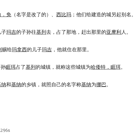
力．免
（名字是改了的）、
西比玛
；他们给建造的城另起别名。
儿子
玛吉
的子孙往
基列
去，占了那地，赶出那里的
亚摩利
人。
列
赐给
玛拿西
的儿子
玛吉
，他就住在那里。
子孙
睚珥
占了
基列
的城镇，就称这些城镇为
哈倭特．睚珥
。
基纳
和
基纳
的乡镇，就照自己的名字称
基纳
为
挪巴
。
4296s