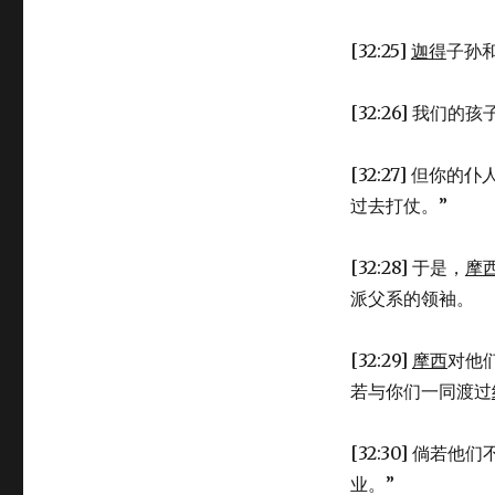
[32:25]
迦得
子孙
[32:26] 我
[32:27] 但
过去打仗。”
[32:28] 于是，
摩
派父系的领袖。
[32:29]
摩西
对他
若与你们一同渡过
[32:30] 倘
业。”