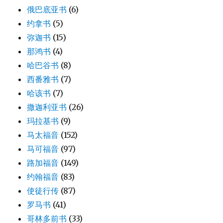
俄巴底亚书
(6)
约拿书
(5)
弥迦书
(15)
那鸿书
(4)
哈巴谷书
(8)
西番雅书
(7)
哈该书
(7)
撒迦利亚书
(26)
玛拉基书
(9)
马太福音
(152)
马可福音
(97)
路加福音
(149)
约翰福音
(83)
使徒行传
(87)
罗马书
(41)
哥林多前书
(33)