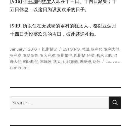
[9:18] 但
书珊
的
犹太
人却在十三日、十四日聚集；十
五日休息，以这日为设宴欢乐的日子。
[9:19] 所以住在无城墙的乡村的
犹太
人，都以亚达月
十四日为设宴欢乐的吉日，彼此馈送礼物。
Posted
January 1, 2010
Categories
以斯帖记
Tags
EST 9:1-19
,
书珊
,
亚利代
,
亚利大他
,
on
亚利赛
,
亚哈随鲁
,
亚大利雅
,
亚斯帕他
,
以斯帖
,
哈曼
,
哈米大他
,
巴
珊大他
,
帕玛斯他
,
末底改
,
犹太
,
瓦耶撒他
,
破拉他
,
达分
Leave a
comment
on
犹
太
人
除
灭
SE
Search
仇
for:
敌
(EST
9:1-
19)