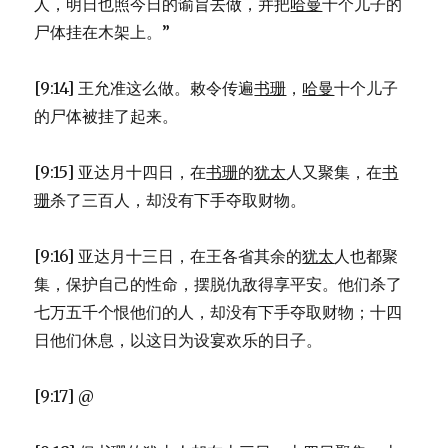
人，明日也照今日的谕旨去做，并把
哈曼
十个儿子的
尸体挂在木架上。”
[9:14] 王允准这么做。敕令传遍
书珊
，
哈曼
十个儿子
的尸体被挂了起来。
[9:15] 亚达月十四日，在
书珊
的
犹太
人又聚集，在
书
珊
杀了三百人，却没有下手夺取财物。
[9:16] 亚达月十三日，在王各省其余的
犹太
人也都聚
集，保护自己的性命，摆脱仇敌得享平安。他们杀了
七万五千个恨他们的人，却没有下手夺取财物；十四
日他们休息，以这日为设宴欢乐的日子。
[9:17] @