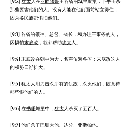
[9:2]
犹太
人在
亚哈随鲁
王各省的城里聚集，下手击杀
那些要害他们的人。没有人能在他们面前站立得住，
因为各民族都惧怕他们。
[9:3] 各省的领袖、总督、省长，和办理王事务的人，
因惧怕
末底改
，就都帮助
犹太
人。
[9:4]
末底改
在朝中为大，名声传遍各省；
末底改
这人
的权势日渐扩大。
[9:5]
犹太
人用刀击杀所有的仇敌，杀灭他们，随意待
那些恨他们的人。
[9:6] 在
书珊
城堡中，
犹太
人杀灭了五百人。
[9:7] 他们杀了
巴珊大他
、
达分
、
亚斯帕他
、