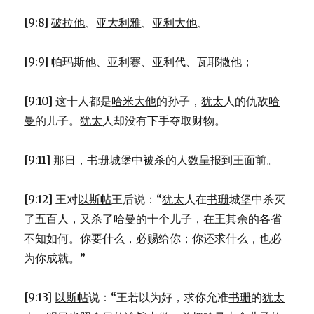
[9:8]
破拉他
、
亚大利雅
、
亚利大他
、
[9:9]
帕玛斯他
、
亚利赛
、
亚利代
、
瓦耶撒他
；
[9:10] 这十人都是
哈米大他
的孙子，
犹太
人的仇敌
哈
曼
的儿子。
犹太
人却没有下手夺取财物。
[9:11] 那日，
书珊
城堡中被杀的人数呈报到王面前。
[9:12] 王对
以斯帖
王后说：“
犹太
人在
书珊
城堡中杀灭
了五百人，又杀了
哈曼
的十个儿子，在王其余的各省
不知如何。你要什么，必赐给你；你还求什么，也必
为你成就。”
[9:13]
以斯帖
说：“王若以为好，求你允准
书珊
的
犹太