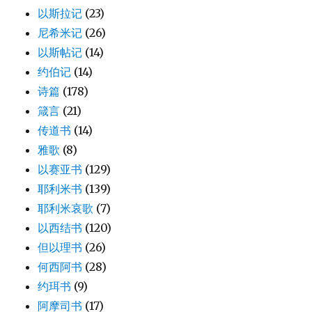
以斯拉记
(23)
尼希米记
(26)
以斯帖记
(14)
约伯记
(14)
诗篇
(178)
箴言
(21)
传道书
(14)
雅歌
(8)
以赛亚书
(129)
耶利米书
(139)
耶利米哀歌
(7)
以西结书
(120)
但以理书
(26)
何西阿书
(28)
约珥书
(9)
阿摩司书
(17)