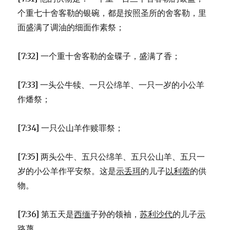
个重七十舍客勒的银碗，都是按照圣所的舍客勒，里
面盛满了调油的细面作素祭；
[7:32] 一个重十舍客勒的金碟子，盛满了香；
[7:33] 一头公牛犊、一只公绵羊、一只一岁的小公羊
作燔祭；
[7:34] 一只公山羊作赎罪祭；
[7:35] 两头公牛、五只公绵羊、五只公山羊、五只一
岁的小公羊作平安祭。这是
示丢珥
的儿子
以利蓿
的供
物。
[7:36] 第五天是
西缅
子孙的领袖，
苏利沙代
的儿子
示
路蔑
。