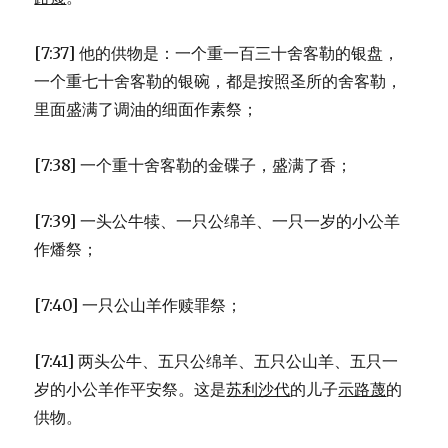
[7:37] 他的供物是：一个重一百三十舍客勒的银盘，
一个重七十舍客勒的银碗，都是按照圣所的舍客勒，
里面盛满了调油的细面作素祭；
[7:38] 一个重十舍客勒的金碟子，盛满了香；
[7:39] 一头公牛犊、一只公绵羊、一只一岁的小公羊
作燔祭；
[7:40] 一只公山羊作赎罪祭；
[7:41] 两头公牛、五只公绵羊、五只公山羊、五只一
岁的小公羊作平安祭。这是
苏利沙代
的儿子
示路蔑
的
供物。