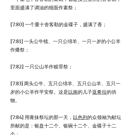
里面盛满了调油的细面作素祭；
[7:80] 一个重十舍客勒的金碟子，盛满了香；
[7:81] 一头公牛犊、一只公绵羊、一只一岁的小公羊
作燔祭；
[7:82] 一只公山羊作赎罪祭；
[7:83] 两头公牛、五只公绵羊、五只公山羊、五只一
岁的小公羊作平安祭。这是
以南
的儿子
亚希拉
的供
物。
[7:84] 用膏抹祭坛的那一天，
以色列
的众领袖为献坛
所献的是：银盘十二个、银碗十二个、金碟子十二
个；