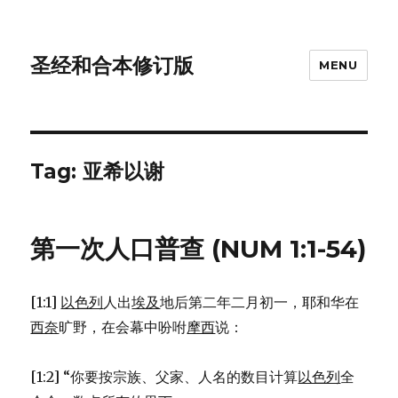
圣经和合本修订版
MENU
Tag: 亚希以谢
第一次人口普查 (NUM 1:1-54)
[1:1]
以色列
人出
埃及
地后第二年二月初一，耶和华在
西奈
旷野，在会幕中吩咐
摩西
说：
[1:2] “你要按宗族、父家、人名的数目计算
以色列
全