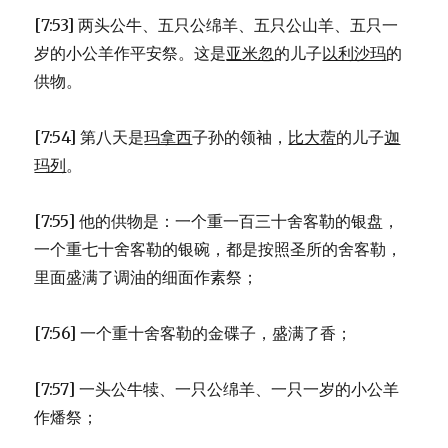
[7:53] 两头公牛、五只公绵羊、五只公山羊、五只一
岁的小公羊作平安祭。这是
亚米忽
的儿子
以利沙玛
的
供物。
[7:54] 第八天是
玛拿西
子孙的领袖，
比大蓿
的儿子
迦
玛列
。
[7:55] 他的供物是：一个重一百三十舍客勒的银盘，
一个重七十舍客勒的银碗，都是按照圣所的舍客勒，
里面盛满了调油的细面作素祭；
[7:56] 一个重十舍客勒的金碟子，盛满了香；
[7:57] 一头公牛犊、一只公绵羊、一只一岁的小公羊
作燔祭；