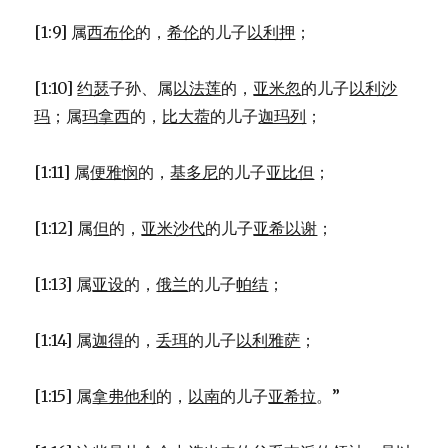
[1:9] 属
西布伦
的，
希伦
的儿子
以利押
；
[1:10]
约瑟
子孙、属
以法莲
的，
亚米忽
的儿子
以利沙
玛
；属
玛拿西
的，
比大蓿
的儿子
迦玛列
；
[1:11] 属
便雅悯
的，
基多尼
的儿子
亚比但
；
[1:12] 属
但
的，
亚米沙代
的儿子
亚希以谢
；
[1:13] 属
亚设
的，
俄兰
的儿子
帕结
；
[1:14] 属
迦得
的，
丢珥
的儿子
以利雅萨
；
[1:15] 属
拿弗他利
的，
以南
的儿子
亚希拉
。”