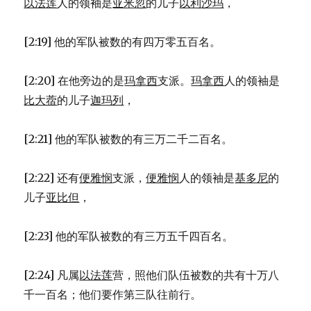
以法莲
人的领袖是
亚米忽
的儿子
以利沙玛
，
[2:19] 他的军队被数的有四万零五百名。
[2:20] 在他旁边的是
玛拿西
支派。
玛拿西
人的领袖是
比大蓿
的儿子
迦玛列
，
[2:21] 他的军队被数的有三万二千二百名。
[2:22] 还有
便雅悯
支派，
便雅悯
人的领袖是
基多尼
的
儿子
亚比但
，
[2:23] 他的军队被数的有三万五千四百名。
[2:24] 凡属
以法莲
营，照他们队伍被数的共有十万八
千一百名；他们要作第三队往前行。