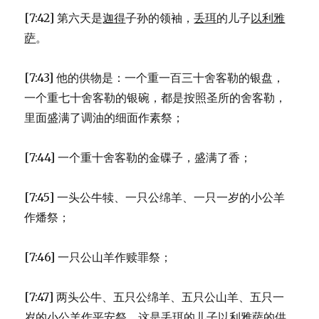
[7:42] 第六天是
迦得
子孙的领袖，
丢珥
的儿子
以利雅
萨
。
[7:43] 他的供物是：一个重一百三十舍客勒的银盘，
一个重七十舍客勒的银碗，都是按照圣所的舍客勒，
里面盛满了调油的细面作素祭；
[7:44] 一个重十舍客勒的金碟子，盛满了香；
[7:45] 一头公牛犊、一只公绵羊、一只一岁的小公羊
作燔祭；
[7:46] 一只公山羊作赎罪祭；
[7:47] 两头公牛、五只公绵羊、五只公山羊、五只一
岁的小公羊作平安祭。这是
丢珥
的儿子
以利雅萨
的供