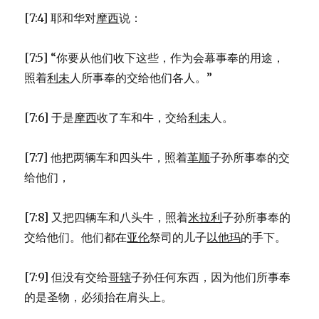
[7:4] 耶和华对
摩西
说：
[7:5] “你要从他们收下这些，作为会幕事奉的用途，
照着
利未
人所事奉的交给他们各人。”
[7:6] 于是
摩西
收了车和牛，交给
利未
人。
[7:7] 他把两辆车和四头牛，照着
革顺
子孙所事奉的交
给他们，
[7:8] 又把四辆车和八头牛，照着
米拉利
子孙所事奉的
交给他们。他们都在
亚伦
祭司的儿子
以他玛
的手下。
[7:9] 但没有交给
哥辖
子孙任何东西，因为他们所事奉
的是圣物，必须抬在肩头上。