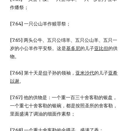
作燔祭；
[7:64] 一只公山羊作赎罪祭；
[7:65] 两头公牛、五只公绵羊、五只公山羊、五只一
岁的小公羊作平安祭。这是
基多尼
的儿子
亚比但
的供
物。
[7:66] 第十天是
但
子孙的领袖，
亚米沙代
的儿子
亚希
以谢
。
[7:67] 他的供物是：一个重一百三十舍客勒的银盘，
一个重七十舍客勒的银碗，都是按照圣所的舍客勒，
里面盛满了调油的细面作素祭；
[7:68] 一个重十舍客勒的金碟子，盛满了香；