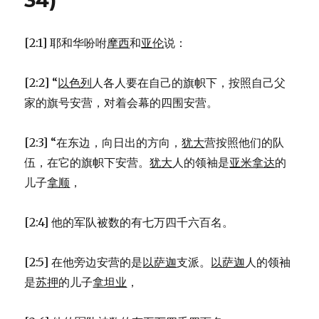
34)
普
查
(NUM
[2:1] 耶和华吩咐
摩西
和
亚伦
说：
1:1-
54)
[2:2] “
以色列
人各人要在自己的旗帜下，按照自己父
家的旗号安营，对着会幕的四围安营。
[2:3] “在东边，向日出的方向，
犹大
营按照他们的队
伍，在它的旗帜下安营。
犹大
人的领袖是
亚米拿达
的
儿子
拿顺
，
[2:4] 他的军队被数的有七万四千六百名。
[2:5] 在他旁边安营的是
以萨迦
支派。
以萨迦
人的领袖
是
苏押
的儿子
拿坦业
，