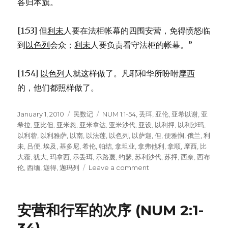
各归本旗。
[1:53] 但
利未
人要在法柜帐幕的四围安营，免得愤怒临
到
以色列
会众；
利未
人要负责看守法柜的帐幕。”
[1:54]
以色列
人就这样做了。凡耶和华所吩咐
摩西
的，他们都照样做了。
Posted
January 1, 2010
Categories
民数记
Tags
NUM 1:1-54
,
丢珥
,
亚伦
,
亚希以谢
,
亚
on
希拉
,
亚比但
,
亚米忽
,
亚米拿达
,
亚米沙代
,
亚设
,
以利押
,
以利沙玛
,
以利蓿
,
以利雅萨
,
以南
,
以法莲
,
以色列
,
以萨迦
,
但
,
便雅悯
,
俄兰
,
利
未
,
吕便
,
埃及
,
基多尼
,
希伦
,
帕结
,
拿坦业
,
拿弗他利
,
拿顺
,
摩西
,
比
大蓿
,
犹大
,
玛拿西
,
示丢珥
,
示路蔑
,
约瑟
,
苏利沙代
,
苏押
,
西奈
,
西布
伦
,
西缅
,
迦得
,
迦玛列
Leave a comment
on
第
一
次
安营和行军的次序 (NUM 2:1-
人
口