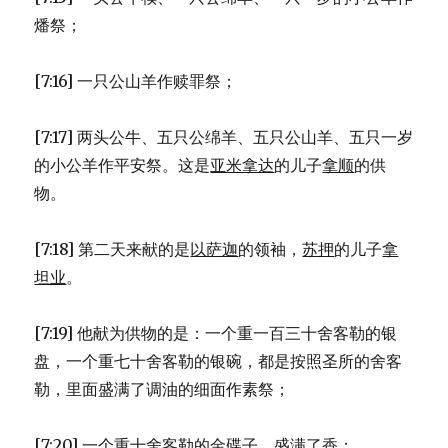
燔祭；
[7:16] 一只公山羊作赎罪祭；
[7:17] 两头公牛、五只公绵羊、五只公山羊、五只一岁
的小公羊作平安祭。这是
亚米拿达
的儿子
拿顺
的供
物。
[7:18] 第二天来献的是
以萨迦
的领袖，
苏押
的儿子
拿
坦业
。
[7:19] 他献为供物的是：一个重一百三十舍客勒的银
盘，一个重七十舍客勒的银碗，都是按照圣所的舍客
勒，里面盛满了调油的细面作素祭；
[7:20] 一个重十舍客勒的金碟子，盛满了香；