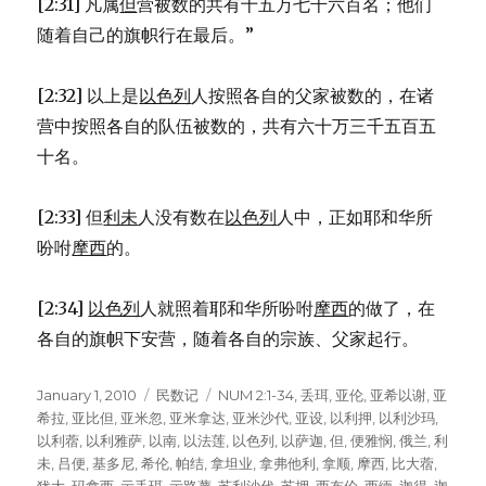
[2:31] 凡属
但
营被数的共有十五万七千六百名；他们
随着自己的旗帜行在最后。”
[2:32] 以上是
以色列
人按照各自的父家被数的，在诸
营中按照各自的队伍被数的，共有六十万三千五百五
十名。
[2:33] 但
利未
人没有数在
以色列
人中，正如耶和华所
吩咐
摩西
的。
[2:34]
以色列
人就照着耶和华所吩咐
摩西
的做了，在
各自的旗帜下安营，随着各自的宗族、父家起行。
Posted
January 1, 2010
Categories
民数记
Tags
NUM 2:1-34
,
丢珥
,
亚伦
,
亚希以谢
,
亚
on
希拉
,
亚比但
,
亚米忽
,
亚米拿达
,
亚米沙代
,
亚设
,
以利押
,
以利沙玛
,
以利蓿
,
以利雅萨
,
以南
,
以法莲
,
以色列
,
以萨迦
,
但
,
便雅悯
,
俄兰
,
利
未
,
吕便
,
基多尼
,
希伦
,
帕结
,
拿坦业
,
拿弗他利
,
拿顺
,
摩西
,
比大蓿
,