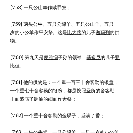
[7:58] 一只公山羊作赎罪祭；
[7:59] 两头公牛、五只公绵羊、五只公山羊、五只一
岁的小公羊作平安祭。这是
比大蓿
的儿子
迦玛列
的供
物。
[7:60] 第九天是
便雅悯
子孙的领袖，
基多尼
的儿子
亚
比但
。
[7:61] 他的供物是：一个重一百三十舍客勒的银盘，
一个重七十舍客勒的银碗，都是按照圣所的舍客勒，
里面盛满了调油的细面作素祭；
[7:62] 一个重十舍客勒的金碟子，盛满了香；
[7:63] 一头公牛犊、一只公绵羊、一只一岁的小公羊