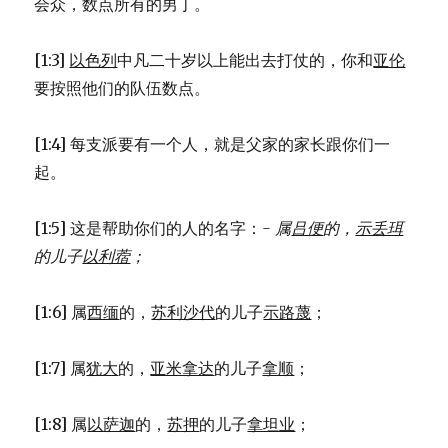
会众，数点所有的男丁。
[1:3]
以色列
中凡二十岁以上能出去打仗的，你和
亚伦
要按照他们的队伍数点。
[1:4] 每支派要有一个人，就是父家的家长跟你们一
起。
[1:5] 这是帮助你们的人的名字：
- 属
吕便
的，
示丢珥
的儿子
以利蓿
；
[1:6] 属
西缅
的，
苏利沙代
的儿子
示路蔑
；
[1:7] 属
犹大
的，
亚米拿达
的儿子
拿顺
；
[1:8] 属
以萨迦
的，
苏押
的儿子
拿坦业
；