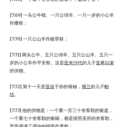
[7:69] 一头公牛犊、一只公绵羊、一只一岁的小公羊
作燔祭；
[7:70] 一只公山羊作赎罪祭；
[7:71] 两头公牛、五只公绵羊、五只公山羊、五只一
岁的小公羊作平安祭。这是
亚米沙代
的儿子
亚希以谢
的供物。
[7:72] 第十一天是
亚设
子孙的领袖，
俄兰
的儿子
帕
结
。
[7:73] 他的供物是：一个重一百三十舍客勒的银盘，
一个重七十舍客勒的银碗，都是按照圣所的舍客勒，
里面盛满了调油的细面作素祭；