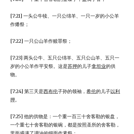
[7:21] 一头公牛犊、一只公绵羊、一只一岁的小公羊
作燔祭；
[7:22] 一只公山羊作赎罪祭；
[7:23] 两头公牛、五只公绵羊、五只公山羊、五只一
岁的小公羊作平安祭。这是
苏押
的儿子
拿坦业
的供
物。
[7:24] 第三天是
西布伦
子孙的领袖，
希伦
的儿子
以利
押
。
[7:25] 他的供物是：一个重一百三十舍客勒的银盘，
一个重七十舍客勒的银碗，都是按照圣所的舍客勒，
里面盛满了调油的细面作素祭；