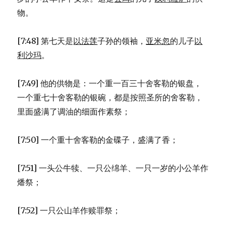
物。
[7:48] 第七天是
以法莲
子孙的领袖，
亚米忽
的儿子
以
利沙玛
。
[7:49] 他的供物是：一个重一百三十舍客勒的银盘，
一个重七十舍客勒的银碗，都是按照圣所的舍客勒，
里面盛满了调油的细面作素祭；
[7:50] 一个重十舍客勒的金碟子，盛满了香；
[7:51] 一头公牛犊、一只公绵羊、一只一岁的小公羊作
燔祭；
[7:52] 一只公山羊作赎罪祭；