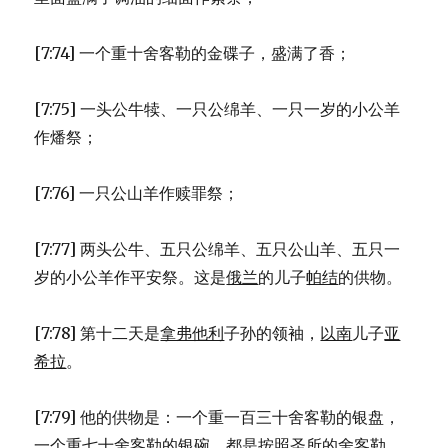
[7:74] 一个重十舍客勒的金碟子，盛满了香；
[7:75] 一头公牛犊、一只公绵羊、一只一岁的小公羊
作燔祭；
[7:76] 一只公山羊作赎罪祭；
[7:77] 两头公牛、五只公绵羊、五只公山羊、五只一
岁的小公羊作平安祭。这是
俄兰
的儿子
帕结
的供物。
[7:78] 第十二天是
拿弗他利
子孙的领袖，
以南
儿子
亚
希拉
。
[7:79] 他的供物是：一个重一百三十舍客勒的银盘，
一个重七十舍客勒的银碗，都是按照圣所的舍客勒，