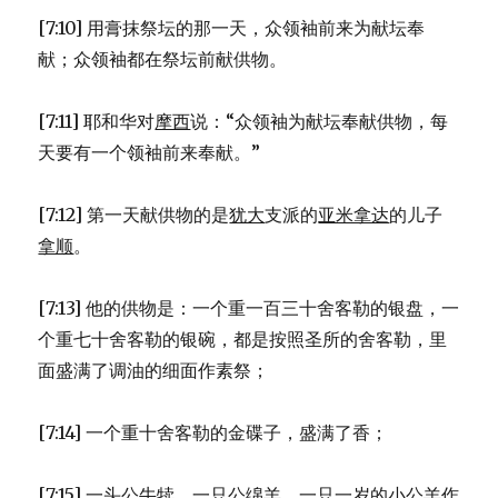
[7:10] 用膏抹祭坛的那一天，众领袖前来为献坛奉
献；众领袖都在祭坛前献供物。
[7:11] 耶和华对
摩西
说：“众领袖为献坛奉献供物，每
天要有一个领袖前来奉献。”
[7:12] 第一天献供物的是
犹大
支派的
亚米拿达
的儿子
拿顺
。
[7:13] 他的供物是：一个重一百三十舍客勒的银盘，一
个重七十舍客勒的银碗，都是按照圣所的舍客勒，里
面盛满了调油的细面作素祭；
[7:14] 一个重十舍客勒的金碟子，盛满了香；
[7:15] 一头公牛犊、一只公绵羊、一只一岁的小公羊作