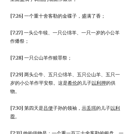
[7:26] 一个重十舍客勒的金碟子，盛满了香；
[7:27] 一头公牛犊、一只公绵羊、一只一岁的小公羊
作燔祭；
[7:28] 一只公山羊作赎罪祭；
[7:29] 两头公牛、五只公绵羊、五只公山羊、五只一
岁的小公羊作平安祭。这是
希伦
的儿子
以利押
的供
物。
[7:30] 第四天是
吕便
子孙的领袖，
示丢珥
的儿子
以利
蓿
。
[7:31] 他的供物是：一个重一百三十舍客勒的银盘，一