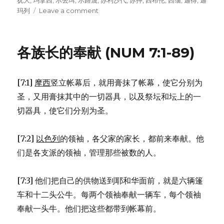
犹大
,
玛拿西
,
示丢珥
,
示路蔑
,
苏利沙代
,
苏押
,
西布伦
,
西缅
,
迦得
,
迦
玛列
Leave a comment
on
安
营
和
各族长的奉献 (NUM 7:1-89)
行
军
的
[7:1]
摩西
竖立帐幕后，就用膏抹了帐幕，使它分别为
次
序
圣，又用膏抹其中的一切器具，以及祭坛和坛上的一
(NUM
切器具，使它们分别为圣。
2:1-
34)
[7:2]
以色列
的领袖，各父家的家长，都前来奉献。他
们是各支派的领袖，管理那些被数的人。
[7:3] 他们把自己的供物送到耶和华面前，就是六辆篷
车和十二头公牛。每两个领袖奉献一辆车，每个领袖
奉献一头牛。他们把这些都带到帐幕前。