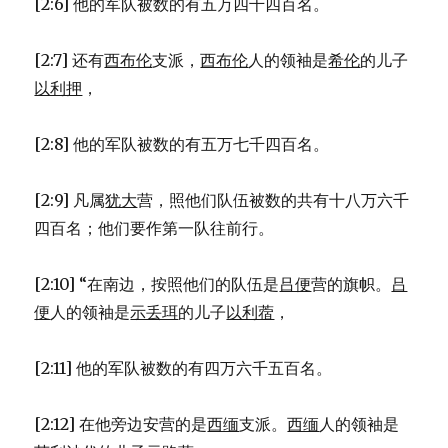
[2:6] 他的军队被数的有五万四千四百名。
[2:7] 还有
西布伦
支派，
西布伦
人的领袖是
希伦
的儿子
以利押
，
[2:8] 他的军队被数的有五万七千四百名。
[2:9] 凡属
犹大
营，照他们队伍被数的共有十八万六千
四百名；他们要作第一队往前行。
[2:10] “在南边，按照他们的队伍是
吕便
营的旗帜。
吕
便
人的领袖是
示丢珥
的儿子
以利蓿
，
[2:11] 他的军队被数的有四万六千五百名。
[2:12] 在他旁边安营的是
西缅
支派。
西缅
人的领袖是