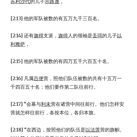
苏利沙代
的儿子
示路蔑
，
[2:13] 他的军队被数的有五万九千三百名。
[2:14] 还有
迦得
支派，
迦得
人的领袖是
丢珥
的儿子
以
利雅萨
，
[2:15] 他的军队被数的有四万五千六百五十名。
[2:16] 凡属
吕便
营，照他们队伍被数的共有十五万一
千四百五十名；他们要作第二队往前行。
[2:17] “会幕与
利未
营在诸营中间往前行。他们怎样安
营就怎样往前行，各按本位，各归本旗。
[2:18] “在西边，按照他们的队伍是
以法莲
营的旗帜。