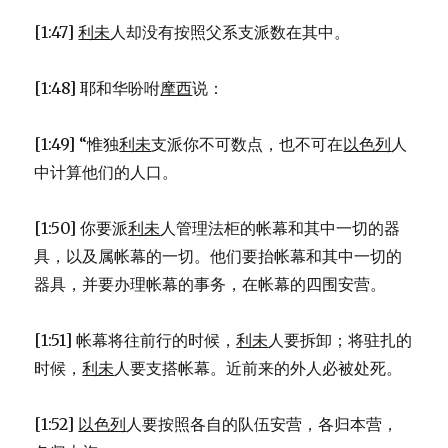
[1:47]
利未
人却没有按照父系支派数在其中。
[1:48] 耶和华吩咐
摩西
说：
[1:49] “惟独
利未
支派你不可数点，也不可在
以色列
人
中计算他们的人口。
[1:50] 你要派
利未
人管理法柜的帐幕和其中一切的器
具，以及属帐幕的一切。他们要抬帐幕和其中一切的
器具，并要办理帐幕的事务，在帐幕的四围安营。
[1:51] 帐幕将往前行的时候，
利未
人要拆卸；将驻扎的
时候，
利未
人要支搭帐幕。近前来的外人必被处死。
[1:52]
以色列
人要按照各自的队伍安营，各归本营，