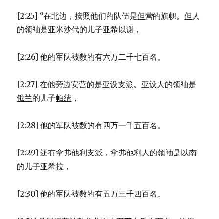
[2:25] “在北边，按照他们的队伍是
但
营的旗帜。
但
人
的领袖是
亚米沙代
的儿子
亚希以谢
，
[2:26] 他的军队被数的有六万二千七百名。
[2:27] 在他旁边安营的是
亚设
支派。
亚设
人的领袖是
俄兰
的儿子
帕结
，
[2:28] 他的军队被数的有四万一千五百名。
[2:29] 还有
拿弗他利
支派，
拿弗他利
人的领袖是
以南
的儿子
亚希拉
，
[2:30] 他的军队被数的有五万三千四百名。