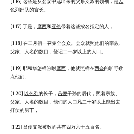
[1:16] 这些是从会众中选出来的父系支派的领袖，是
以
色列
部队的官长。
[1:17] 于是，
摩西
和
亚伦
带着这些按名指定的人，
[1:18] 在二月初一召集全会众。会众就照他们的宗族、
父家、人名的数目，登记二十岁以上的人口。
[1:19] 耶和华怎样吩咐
摩西
，他就照样在
西奈
的旷野数
点他们。
[1:20]
以色列
的长子，
吕便
子孙的后代，照着宗族、
父家、人名的数目，他们的人口凡二十岁以上能出去
打仗的男丁，
[1:21]
吕便
支派被数的共有四万六千五百名。