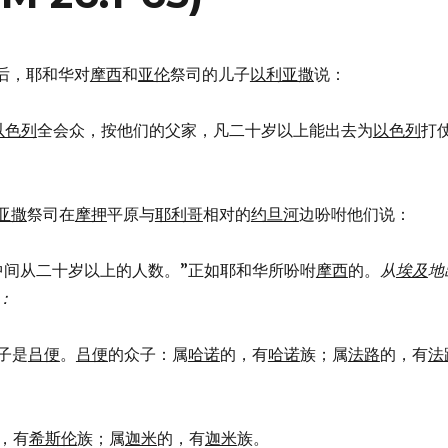
了之后，耶和华对
摩西
和
亚伦
祭司的儿子
以利亚撒
说：
以色列
全会众，按他们的父家，凡二十岁以上能出去为
以色列
打
亚撒
祭司在
摩押
平原与
耶利哥
相对的
约旦河
边吩咐他们说：
算你们中间从二十岁以上的人数。”正如耶和华所吩咐
摩西
的。
从
埃及
地
：
子是
吕便
。
吕便
的众子：属
哈诺
的，有
哈诺
族；属
法路
的，有
法
，有
希斯伦
族；属
迦米
的，有
迦米
族。