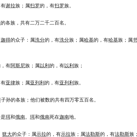
，有
谢拉
族；属
扫罗
的，有
扫罗
族。
缅
的各族，共有二万二千二百名。
，
迦得
的众子：属
洗分
的，有
洗分
族；属
哈基
的，有
哈基
族；属
的，有
阿斯尼
族；属
以利
的，有
以利
族；
，有
亚律
族；属
亚列利
的，有
亚列利
族。
得
子孙的各族；他们被数的共有四万零五百名。
子是
珥
和
俄南
。
珥
和
俄南
死在
迦南
地。
，
犹大
的众子：属
示拉
的，有
示拉
族；属
法勒斯
的，有
法勒斯
族