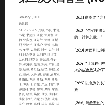
Posted
January 1, 2010
[26:1] 瘟疫过
on
Categories
民数记
Tags
NUM 26:1-65
,
乃幔
,
书反
,
书含
,
[26:2] “你们要将
书尼
,
书提拉
,
亚伦
,
亚列利
,
亚
的，计算总数。”
勒
,
亚实别
,
亚希兰
,
亚律
,
亚斯
烈
,
亚比兰
,
亚比户
,
亚设
,
亦施
韦
,
他罕
,
以他玛
,
以伦
,
以兰
,
以
[26:3]
摩西
和
以利
利
,
以利亚撒
,
以利押
,
以法莲
,
以色列
,
以萨迦
,
伊以谢
,
伸仑
,
[26:4] “计
但
,
便雅悯
,
俄南
,
利未
,
可拉
,
吕
便
,
哈基
,
哈母勒
,
哈诺
,
哥辖
,
埃
来的
以色列
人如下
及
,
基列
,
大坍
,
嫩
,
密迦
,
尼母利
,
希伯伦
,
希别
,
希勒
,
希弗
,
希斯
[26:5]
以色列
的长
仑
,
希斯伦
,
得撒
,
户反
,
扫罗
,
拿
弗他利
,
拿答
,
挪阿
,
摩押
,
摩西
,
族；
普瓦
,
暗兰
,
曷拉
,
母示
,
比利亚
,
比拉
,
比结
,
沽尼
,
法勒斯
,
法路
,
[26:6] 属
希斯伦
的
洗分
,
犹大
,
玛利
,
玛吉
,
玛拉
,
玛