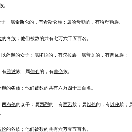
族。
众子：属
希斯仑
的，有
希斯仑
族；属
哈母勒
的，有
哈母勒
族。
大
的各族；他们被数的共有七万六千五百名。
，
以萨迦
的众子：属
陀拉
的，有
陀拉
族；属
普瓦
的，有
普瓦
族；
，有
雅述
族；属
伸仑
的，有
伸仑
族。
萨迦
的各族；他们被数的共有六万四千三百名。
，
西布伦
的众子：属
西烈
的，有
西烈
族；属
以伦
的，有
以伦
族；
。
布伦
的各族；他们被数的共有六万零五百名。