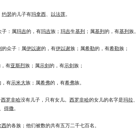
，
约瑟
的儿子有
玛拿西
、
以法莲
。
众子：属
玛吉
的，有
玛吉
族；
玛吉
生
基列
；属
基列
的，有
基列
族
列
的众子：属
伊以谢
的，有
伊以谢
族；属
希勒
的，有
希勒
族；
的，有
亚斯烈
族；属
示剑
的，有
示剑
族；
的，有
示米大
族；属
希弗
的，有
希弗
族。
子
西罗非哈
没有儿子，只有女儿。
西罗非哈
的女儿的名字是
玛拉
、
得撒
。
拿西
的各族；他们被数的共有五万二千七百名。