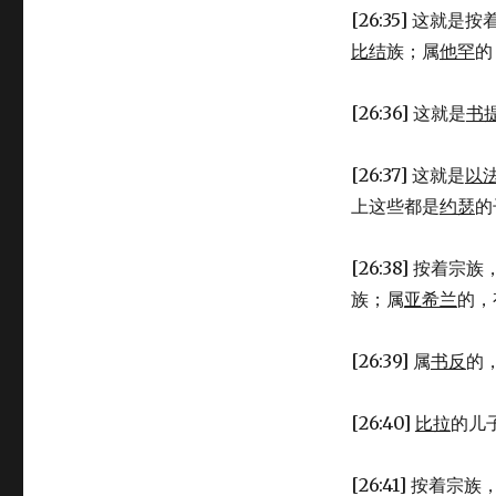
[26:35] 这就是
比结
族；属
他罕
的
[26:36] 这就是
书
[26:37] 这就是
以
上这些都是
约瑟
的
[26:38] 按着宗族
族；属
亚希兰
的，
[26:39] 属
书反
的
[26:40]
比拉
的儿
[26:41] 按着宗