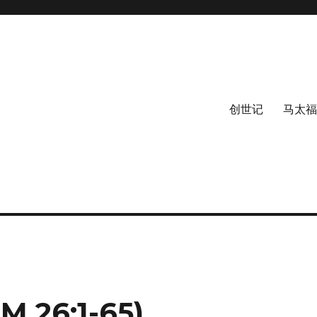
创世记
马太福
26:1-65)