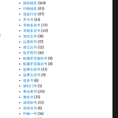
路加福音
(149)
约翰福音
(83)
使徒行传
(87)
罗马书
(41)
哥林多前书
(33)
哥林多后书
(20)
书
加拉太书
(16)
以弗所书
(17)
腓立比书
(12)
歌罗西书
(10)
帖撒罗尼迦前书
(8)
帖撒罗尼迦后书
(8)
提摩太前书
(13)
提摩太后书
(9)
提多书
(6)
腓利门书
(5)
希伯来书
(20)
雅各书
(15)
彼得前书
(13)
彼得后书
(6)
约翰一书
(14)
；