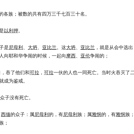
的各族；被数的共有四万三千七百三十名。
是
以利押
。
子是
尼母利
、
大坍
、
亚比兰
。这
大坍
、
亚比兰
，就是从会中选出
人向耶和华争闹的时候，一起向
摩西
、
亚伦
争闹的；
了裂口，吞了他们和
可拉
，
可拉
一伙的人也一同死亡。当时火吞灭了
就成为鉴戒。
众子没有死亡。
，
西缅
的众子：属
尼母利
的，有
尼母利
族；属
雅悯
的，有
雅悯
族
族；