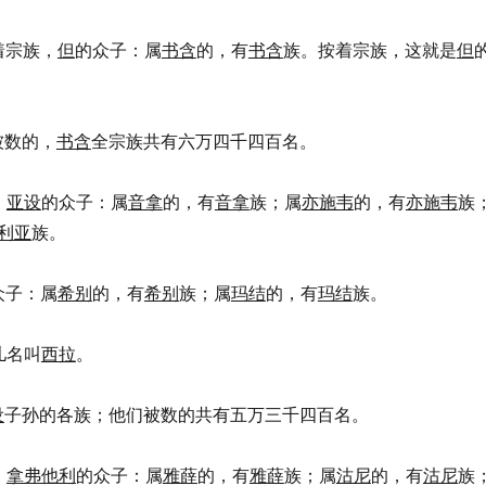
按着宗族，
但
的众子：属
书含
的，有
书含
族。按着宗族，这就是
但
们被数的，
书含
全宗族共有六万四千四百名。
，
亚设
的众子：属
音拿
的，有
音拿
族；属
亦施韦
的，有
亦施韦
族
利亚
族。
众子：属
希别
的，有
希别
族；属
玛结
的，有
玛结
族。
儿名叫
西拉
。
设
子孙的各族；他们被数的共有五万三千四百名。
，
拿弗他利
的众子：属
雅薛
的，有
雅薛
族；属
沽尼
的，有
沽尼
族