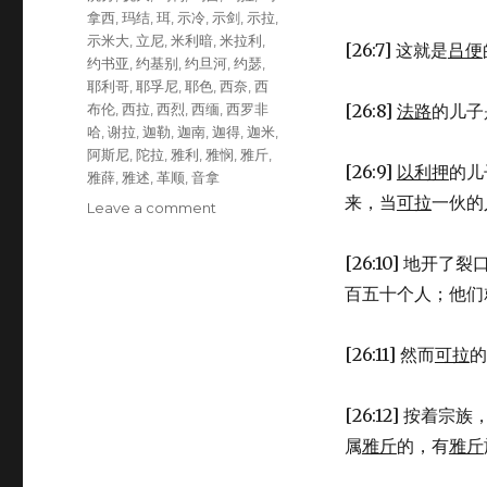
拿西
,
玛结
,
珥
,
示冷
,
示剑
,
示拉
,
示米大
,
立尼
,
米利暗
,
米拉利
,
[26:7] 这就是
吕便
约书亚
,
约基别
,
约旦河
,
约瑟
,
耶利哥
,
耶孚尼
,
耶色
,
西奈
,
西
布伦
,
西拉
,
西烈
,
西缅
,
西罗非
[26:8]
法路
的儿子
哈
,
谢拉
,
迦勒
,
迦南
,
迦得
,
迦米
,
阿斯尼
,
陀拉
,
雅利
,
雅悯
,
雅斤
,
[26:9]
以利押
的儿
雅薛
,
雅述
,
革顺
,
音拿
来，当
可拉
一伙的
Leave a comment
on
第
二
[26:10] 地开
次
百五十个人；他们
人
口
普
[26:11] 然而
可拉
的
查
(NUM
26:1-
[26:12] 按着宗族
65)
属
雅斤
的，有
雅斤