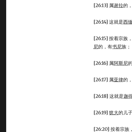
[26:13] 属
谢拉
的
[26:14] 这就是
西
[26:15] 按着宗族
尼
的，有
书尼
族；
[26:16] 属
阿斯尼
[26:17] 属
亚律
的
[26:18] 这就是
迦
[26:19]
犹大
的儿
[26:20] 按着宗族