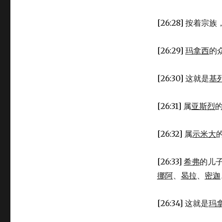
[26:28] 按着宗族
[26:29]
玛拿西
的
[26:30] 这就是
基
[26:31] 属
亚斯烈
[26:32] 属
示米大
[26:33]
希弗
的儿
挪阿
、
曷拉
、
密迦
[26:34] 这就是
玛