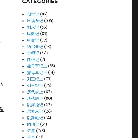
CATEGORIES
创世记
(97)
出埃及记
(105)
利未记
(53)
民数记
(81)
仗
申命记
(77)
约书亚记
(53)
士师记
(44)
路得记
(7)
撒母耳记上
(55)
撒母耳记下
(51)
列王纪上
(73)
出
列王纪下
(74)
历代志上
(82)
历代志下
(80)
以斯拉记
(23)
路
尼希米记
(26)
以斯帖记
(14)
约伯记
(14)
诗篇
(178)
箴言
(21)