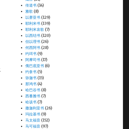
传道书
(14)
雅歌
(8)
以赛亚书
(129)
耶利米书
(139)
耶利米哀歌
(7)
以西结书
(120)
但以理书
(26)
何西阿书
(28)
约珥书
(9)
阿摩司书
(17)
俄巴底亚书
(6)
二
约拿书
(5)
弥迦书
(15)
那鸿书
(4)
哈巴谷书
(8)
西番雅书
(7)
哈该书
(7)
撒迦利亚书
(26)
；
玛拉基书
(9)
马太福音
(152)
马可福音
(97)