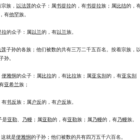
按着宗族，
以法莲
的众子：属
书提拉
的，有
书提拉
族；属
比结
的，
，有
他罕
族。
提拉
的众子：属
以兰
的，有
以兰
族。
法莲
子孙的各族；他们被数的共有三万二千五百名。按着宗族，
子孙。
，
便雅悯
的众子：属
比拉
的，有
比拉
族；属
亚实别
的，有
亚实别
有
亚希兰
族；
，有
书反
族；属
户反
的，有
户反
族。
子是
亚勒
、
乃幔
；属
亚勒
的，有
亚勒
族；属
乃幔
的，有
乃幔
族。
族，这就是
便雅悯
的子孙；他们被数的共有四万五千六百名。