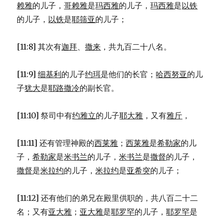
赖雅
的儿子，
哥赖雅
是
玛西雅
的儿子，
玛西雅
是
以铁
的儿子，
以铁
是
耶筛亚
的儿子；
[11:8] 其次有
迦拜
、
撒来
，共九百二十八名。
[11:9]
细基利
的儿子
约珥
是他们的长官；
哈西努亚
的儿
子
犹大
是
耶路撒冷
的副长官。
[11:10] 祭司中有
约雅立
的儿子
耶大雅
，又有
雅斤
，
[11:11] 还有管理神殿的
西莱雅
；
西莱雅
是
希勒家
的儿
子，
希勒家
是
米书兰
的儿子，
米书兰
是
撒督
的儿子，
撒督
是
米拉约
的儿子，
米拉约
是
亚希突
的儿子；
[11:12] 还有他们的弟兄在殿里供职的，共八百二十二
名；又有
亚大雅
；
亚大雅
是
耶罗罕
的儿子，
耶罗罕
是