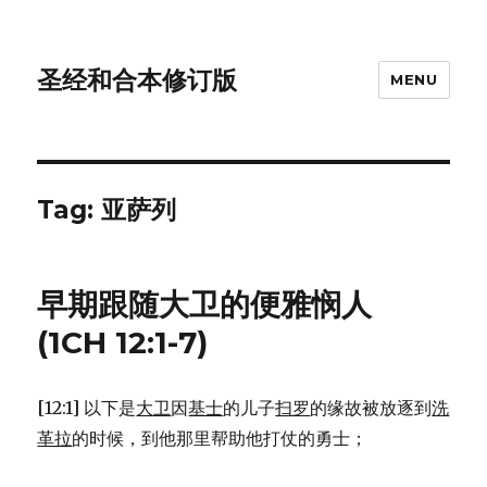
圣经和合本修订版
MENU
Tag: 亚萨列
早期跟随大卫的便雅悯人
(1CH 12:1-7)
[12:1] 以下是
大卫
因
基士
的儿子
扫罗
的缘故被放逐到
洗
革拉
的时候，到他那里帮助他打仗的勇士；