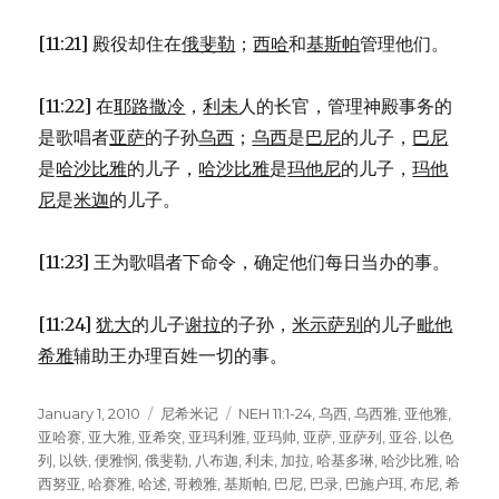
[11:21] 殿役却住在
俄斐勒
；
西哈
和
基斯帕
管理他们。
[11:22] 在
耶路撒冷
，
利未
人的长官，管理神殿事务的
是歌唱者
亚萨
的子孙
乌西
；
乌西
是
巴尼
的儿子，
巴尼
是
哈沙比雅
的儿子，
哈沙比雅
是
玛他尼
的儿子，
玛他
尼
是
米迦
的儿子。
[11:23] 王为歌唱者下命令，确定他们每日当办的事。
[11:24]
犹大
的儿子
谢拉
的子孙，
米示萨别
的儿子
毗他
希雅
辅助王办理百姓一切的事。
Posted
January 1, 2010
Categories
尼希米记
Tags
NEH 11:1-24
,
乌西
,
乌西雅
,
亚他雅
,
on
亚哈赛
,
亚大雅
,
亚希突
,
亚玛利雅
,
亚玛帅
,
亚萨
,
亚萨列
,
亚谷
,
以色
列
,
以铁
,
便雅悯
,
俄斐勒
,
八布迦
,
利未
,
加拉
,
哈基多琳
,
哈沙比雅
,
哈
西努亚
,
哈赛雅
,
哈述
,
哥赖雅
,
基斯帕
,
巴尼
,
巴录
,
巴施户珥
,
布尼
,
希