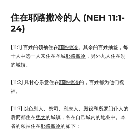
色
列
住在耶路撒冷的人 (NEH 11:1-
各
支
24)
派
的
行
[11:1] 百姓的领袖住在
耶路撒冷
。其余的百姓抽签，每
政
十人中选一人来住在圣城
耶路撒冷
，另外九人住在别
长
官
的城镇。
(1CH
27:16-
[11:2] 凡甘心乐意住在
耶路撒冷
的，百姓都为他们祝
24)
福。
[11:3]
以色列
人、祭司、
利未
人、殿役和
所罗门
仆人的
后裔都住在
犹大
的城镇，各在自己城内的地业中。本
省的领袖住在
耶路撒冷
的如下：