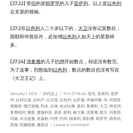
[27:22] 管
但
的是
耶罗罕
的儿子
亚萨列
。以上是
以色列
众支派的领袖。
[27:23]
以色列
人二十岁以下的，
大卫
没有记其数目；
因耶和华曾应许，必加增
以色列
人如天上的星那样
多。
[27:24]
洗鲁雅
的儿子
约押
开始数点，却还没有数完。
为了这事，烈怒临到
以色列
，数点的数目也没有写在
《大卫王记》上。
Posted
January 1, 2010
Categories
历代志上
Tags
1CH 27:16-24
,
亚伦
,
亚斯列
,
亚萨
on
列
,
以利以谢
,
以利户
,
以法莲
,
以色列
,
以萨迦
,
伊施玛雅
,
但
,
何细亚
,
便雅悯
,
俄巴第雅
,
利未
,
吕便
,
哈沙比雅
,
基列
,
基摩利
,
大卫
,
押尼珥
,
拿弗他利
,
撒督
,
撒迦利亚
,
易多
,
暗利
,
毗大雅
,
洗鲁雅
,
犹大
,
玛拿西
,
玛迦
,
示法提雅
,
米迦勒
,
约押
,
约珥
,
细基利
,
耶利摩
,
耶罗罕
,
西布伦
,
西缅
,
阿撒细雅
,
雅西业
Leave a comment
on
以