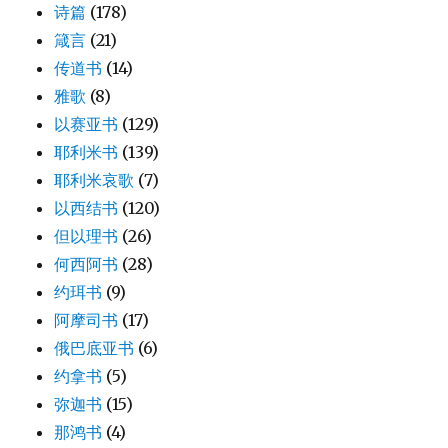
诗篇
(178)
箴言
(21)
传道书
(14)
雅歌
(8)
以赛亚书
(129)
耶利米书
(139)
耶利米哀歌
(7)
以西结书
(120)
但以理书
(26)
何西阿书
(28)
约珥书
(9)
阿摩司书
(17)
俄巴底亚书
(6)
约拿书
(5)
弥迦书
(15)
那鸿书
(4)