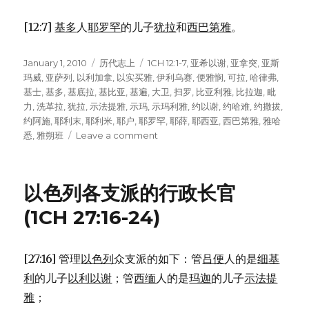
[12:7]
基多
人
耶罗罕
的儿子
犹拉
和
西巴第雅
。
Posted
January 1, 2010
Categories
历代志上
Tags
1CH 12:1-7
,
亚希以谢
,
亚拿突
,
亚斯
on
玛威
,
亚萨列
,
以利加拿
,
以实买雅
,
伊利乌赛
,
便雅悯
,
可拉
,
哈律弗
,
基士
,
基多
,
基底拉
,
基比亚
,
基遍
,
大卫
,
扫罗
,
比亚利雅
,
比拉迦
,
毗
力
,
洗革拉
,
犹拉
,
示法提雅
,
示玛
,
示玛利雅
,
约以谢
,
约哈难
,
约撒拔
,
约阿施
,
耶利末
,
耶利米
,
耶户
,
耶罗罕
,
耶薛
,
耶西亚
,
西巴第雅
,
雅哈
悉
,
雅朔班
Leave a comment
on
早
期
跟
以色列各支派的行政长官
随
大
(1CH 27:16-24)
卫
的
便
[27:16] 管理
以色列
众支派的如下：管
吕便
人的是
细基
雅
利
的儿子
以利以谢
；管
西缅
人的是
玛迦
的儿子
示法提
悯
人
雅
；