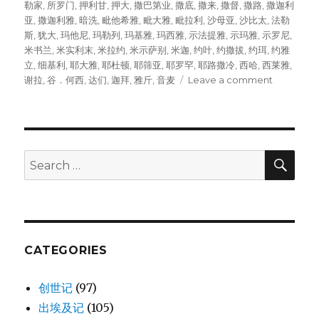
勒家
,
所罗门
,
押利甘
,
押大
,
撒巴第业
,
撒底
,
撒来
,
撒督
,
撒路
,
撒迦利
亚
,
撒迦利雅
,
暗洗
,
毗他希雅
,
毗大雅
,
毗拉利
,
沙母亚
,
沙比太
,
法勒
斯
,
犹大
,
玛他尼
,
玛勒列
,
玛基雅
,
玛西雅
,
示法提雅
,
示玛雅
,
示罗尼
,
米书兰
,
米实利末
,
米拉约
,
米示萨别
,
米迦
,
约叶
,
约撒拔
,
约珥
,
约雅
立
,
细基利
,
耶大雅
,
耶杜顿
,
耶筛亚
,
耶罗罕
,
耶路撒冷
,
西哈
,
西莱雅
,
谢拉
,
谷．何西
,
达们
,
迦拜
,
雅斤
,
音麦
Leave a comment
on
住
在
耶
路
撒
SE
Search
冷
for:
的
人
(NEH
11:1-
24)
CATEGORIES
创世记
(97)
出埃及记
(105)