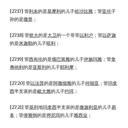
(1CH
12:1-
[27:17] 管
利未
的是
基摩利
的儿子
哈沙比雅
；管
亚伦
子
7)
孙的是
撒督
；
[27:18] 管
犹大
的是
大卫
的一个哥哥
以利户
；管
以萨迦
的是
米迦勒
的儿子
暗利
；
[27:19] 管
西布伦
的是
俄巴第雅
的儿子
伊施玛雅
；管
拿
弗他利
的是
亚斯列
的儿子
耶利摩
；
[27:20] 管
以法莲
的是
阿撒细雅
的儿子
何细亚
；管
玛拿
西
半支派的是
毗大雅
的儿子
约珥
；
[27:21] 管
基列
地
玛拿西
半支派的是
撒迦利亚
的儿子
易
多
；管
便雅悯
的是
押尼珥
的儿子
雅西业
；