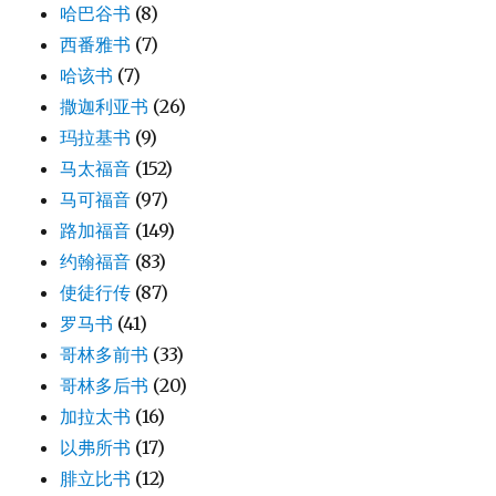
哈巴谷书
(8)
西番雅书
(7)
哈该书
(7)
撒迦利亚书
(26)
玛拉基书
(9)
马太福音
(152)
马可福音
(97)
路加福音
(149)
约翰福音
(83)
使徒行传
(87)
罗马书
(41)
哥林多前书
(33)
哥林多后书
(20)
加拉太书
(16)
以弗所书
(17)
腓立比书
(12)