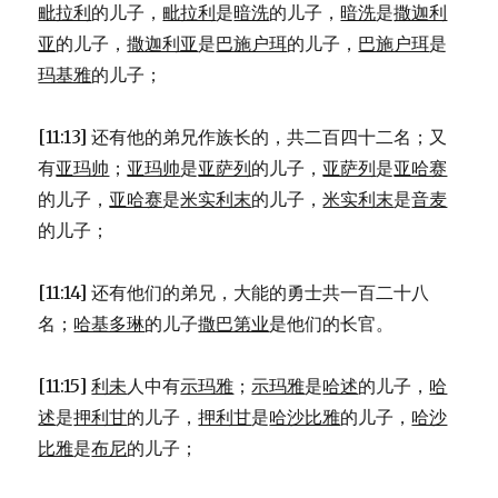
毗拉利
的儿子，
毗拉利
是
暗洗
的儿子，
暗洗
是
撒迦利
亚
的儿子，
撒迦利亚
是
巴施户珥
的儿子，
巴施户珥
是
玛基雅
的儿子；
[11:13] 还有他的弟兄作族长的，共二百四十二名；又
有
亚玛帅
；
亚玛帅
是
亚萨列
的儿子，
亚萨列
是
亚哈赛
的儿子，
亚哈赛
是
米实利末
的儿子，
米实利末
是
音麦
的儿子；
[11:14] 还有他们的弟兄，大能的勇士共一百二十八
名；
哈基多琳
的儿子
撒巴第业
是他们的长官。
[11:15]
利未
人中有
示玛雅
；
示玛雅
是
哈述
的儿子，
哈
述
是
押利甘
的儿子，
押利甘
是
哈沙比雅
的儿子，
哈沙
比雅
是
布尼
的儿子；