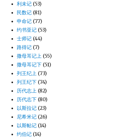
利未记
(53)
民数记
(81)
申命记
(77)
约书亚记
(53)
士师记
(44)
路得记
(7)
撒母耳记上
(55)
撒母耳记下
(51)
列王纪上
(73)
列王纪下
(74)
历代志上
(82)
历代志下
(80)
以斯拉记
(23)
尼希米记
(26)
以斯帖记
(14)
约伯记
(14)