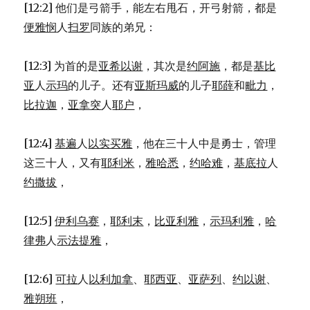
[12:2] 他们是弓箭手，能左右甩石，开弓射箭，都是
便雅悯
人
扫罗
同族的弟兄：
[12:3] 为首的是
亚希以谢
，其次是
约阿施
，都是
基比
亚
人
示玛
的儿子。还有
亚斯玛威
的儿子
耶薛
和
毗力
，
比拉迦
，
亚拿突
人
耶户
，
[12:4]
基遍
人
以实买雅
，他在三十人中是勇士，管理
这三十人，又有
耶利米
，
雅哈悉
，
约哈难
，
基底拉
人
约撒拔
，
[12:5]
伊利乌赛
，
耶利末
，
比亚利雅
，
示玛利雅
，
哈
律弗
人
示法提雅
，
[12:6]
可拉
人
以利加拿
、
耶西亚
、
亚萨列
、
约以谢
、
雅朔班
，