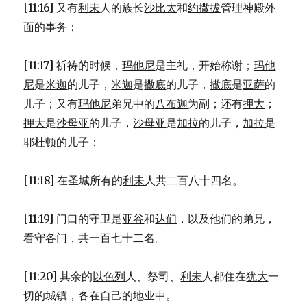
[11:16] 又有
利未
人的族长
沙比太
和
约撒拔
管理神殿外
面的事务；
[11:17] 祈祷的时候，
玛他尼
是主礼，开始称谢；
玛他
尼
是
米迦
的儿子，
米迦
是
撒底
的儿子，
撒底
是
亚萨
的
儿子；又有
玛他尼
弟兄中的
八布迦
为副；还有
押大
；
押大
是
沙母亚
的儿子，
沙母亚
是
加拉
的儿子，
加拉
是
耶杜顿
的儿子；
[11:18] 在圣城所有的
利未
人共二百八十四名。
[11:19] 门口的守卫是
亚谷
和
达们
，以及他们的弟兄，
看守各门，共一百七十二名。
[11:20] 其余的
以色列
人、祭司、
利未
人都住在
犹大
一
切的城镇，各在自己的地业中。