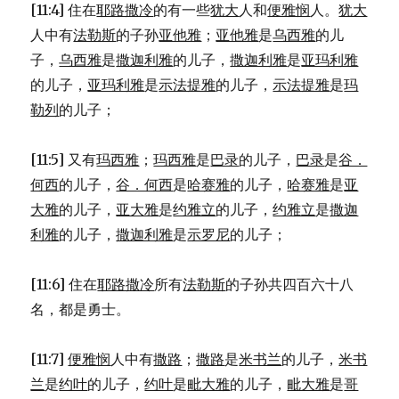
[11:4] 住在
耶路撒冷
的有一些
犹大
人和
便雅悯
人。
犹大
人中有
法勒斯
的子孙
亚他雅
；
亚他雅
是
乌西雅
的儿
子，
乌西雅
是
撒迦利雅
的儿子，
撒迦利雅
是
亚玛利雅
的儿子，
亚玛利雅
是
示法提雅
的儿子，
示法提雅
是
玛
勒列
的儿子；
[11:5] 又有
玛西雅
；
玛西雅
是
巴录
的儿子，
巴录
是
谷．
何西
的儿子，
谷．何西
是
哈赛雅
的儿子，
哈赛雅
是
亚
大雅
的儿子，
亚大雅
是
约雅立
的儿子，
约雅立
是
撒迦
利雅
的儿子，
撒迦利雅
是
示罗尼
的儿子；
[11:6] 住在
耶路撒冷
所有
法勒斯
的子孙共四百六十八
名，都是勇士。
[11:7]
便雅悯
人中有
撒路
；
撒路
是
米书兰
的儿子，
米书
兰
是
约叶
的儿子，
约叶
是
毗大雅
的儿子，
毗大雅
是
哥