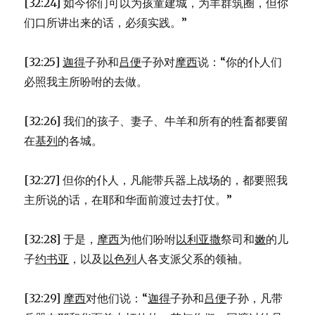
[32:24] 如今你们可以为孩童建城，为羊群筑圈，但你
们口所讲出来的话，必须实践。”
[32:25]
迦得
子孙和
吕便
子孙对
摩西
说：“你的仆人们
必照我主所吩咐的去做。
[32:26] 我们的孩子、妻子、牛羊和所有的牲畜都要留
在
基列
的各城。
[32:27] 但你的仆人，凡能带兵器上战场的，都要照我
主所说的话，在耶和华面前渡过去打仗。”
[32:28] 于是，
摩西
为他们吩咐
以利亚撒
祭司和
嫩
的儿
子
约书亚
，以及
以色列
人各支派父系的领袖。
[32:29]
摩西
对他们说：“
迦得
子孙和
吕便
子孙，凡带