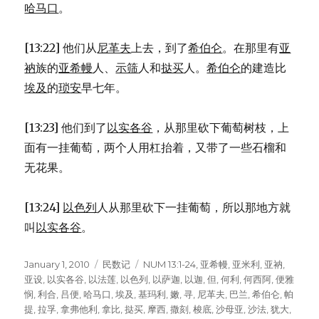
哈马口
。
[13:22] 他们从
尼革夫
上去，到了
希伯仑
。在那里有
亚
衲
族的
亚希幔
人、
示筛
人和
挞买
人。
希伯仑
的建造比
埃及
的
琐安
早七年。
[13:23] 他们到了
以实各谷
，从那里砍下葡萄树枝，上
面有一挂葡萄，两个人用杠抬着，又带了一些石榴和
无花果。
[13:24]
以色列
人从那里砍下一挂葡萄，所以那地方就
叫
以实各谷
。
Posted
January 1, 2010
Categories
民数记
Tags
NUM 13:1-24
,
亚希幔
,
亚米利
,
亚衲
,
on
亚设
,
以实各谷
,
以法莲
,
以色列
,
以萨迦
,
以迦
,
但
,
何利
,
何西阿
,
便雅
悯
,
利合
,
吕便
,
哈马口
,
埃及
,
基玛利
,
嫩
,
寻
,
尼革夫
,
巴兰
,
希伯仑
,
帕
提
,
拉孚
,
拿弗他利
,
拿比
,
挞买
,
摩西
,
撒刻
,
梭底
,
沙母亚
,
沙法
,
犹大
,