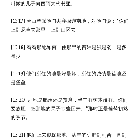
叫
嫩
的儿子
何西阿
为
约书亚
。
[13:17]
摩西
差派他们去窥探
迦南
地，对他们说：“你们
上到
尼革夫
那里，上到山区去，
[13:18] 看看那地如何：住那里的百姓是强是弱，是多
是少，
[13:19] 他们所住的地是好是坏，所住的城镇是营地还
是堡垒，
[13:20] 那地是肥沃还是贫瘠，当中有树木没有。你们
要放胆，把那地的果子带些回来。”那时正是葡萄初熟
的季节。
[13:21] 他们上去窥探那地，从
寻
的旷野到
利合
，直到