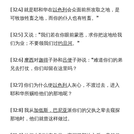
[32:4] 就是耶和华在
以色列
会众面前所攻取之地，是
可牧放牲畜之地，而你的仆人也有牲畜。”
[32:5] 又说：“我们若在你眼前蒙恩，求你把这地给我
们为业；不要领我们过
约旦河
。”
[32:6]
摩西
对
迦得
子孙和
吕便
子孙说：“难道你们的弟
兄去打仗，你们却留在这里吗？
[32:7] 你们为什么使
以色列
人灰心，不渡过去，进入
耶和华所赐给他们的那地呢？
[32:8] 我从
加低斯．巴尼亚
派你们的父执之辈去窥探
那地时，他们就曾这样做过。