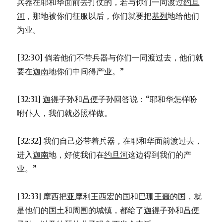
兵器在耶和华面前去打仗的，若与你们一同渡过
约旦
河
，那地被你们征服以后，你们就要把
基列
地给他们
为业。
[32:30] 倘若他们不带兵器与你们一同渡过去，他们就
要在
迦南
地你们中间得产业。”
[32:31]
迦得
子孙和
吕便
子孙回答说：“耶和华怎样吩
咐仆人，我们就必照样做。
[32:32] 我们自己必带着兵器，在耶和华面前渡过去，
进入
迦南
地，好使我们在
约旦河
这边得到我们的产
业。”
[32:33]
摩西
把
亚摩利
王
西宏
的国和
巴珊
王
噩
的国，就
是他们的国土和周围的城镇，都给了
迦得
子孙和
吕便