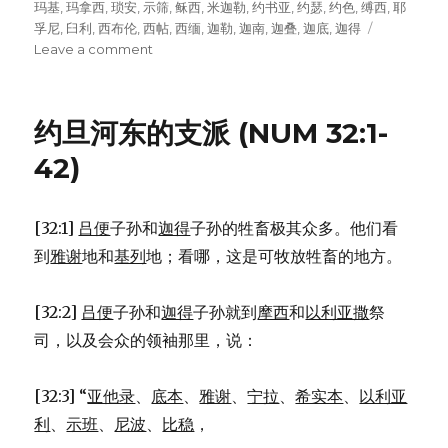
玛基
,
玛拿西
,
琐安
,
示筛
,
稣西
,
米迦勒
,
约书亚
,
约瑟
,
约色
,
缚西
,
耶
孚尼
,
臼利
,
西布伦
,
西帖
,
西缅
,
迦勒
,
迦南
,
迦叠
,
迦底
,
迦得
Leave a comment
on
派
遣
探
约旦河东的支派 (NUM 32:1-
子
进
42)
迦
南
(NUM
[32:1]
吕便
子孙和
迦得
子孙的牲畜极其众多。他们看
13:1-
到
雅谢
地和
基列
地；看哪，这是可牧放牲畜的地方。
24)
[32:2]
吕便
子孙和
迦得
子孙就到
摩西
和
以利亚撒
祭
司，以及会众的领袖那里，说：
[32:3] “
亚他录
、
底本
、
雅谢
、
宁拉
、
希实本
、
以利亚
利
、
示班
、
尼波
、
比稳
，