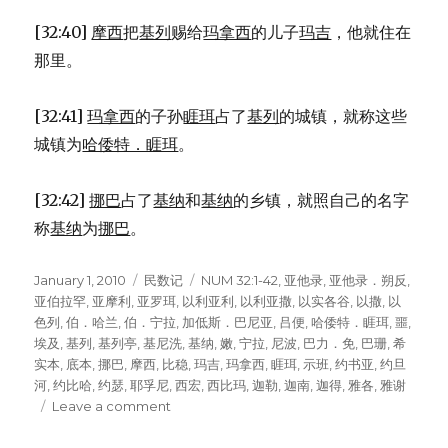
[32:40]
摩西
把
基列
赐给
玛拿西
的儿子
玛吉
，他就住在
那里。
[32:41]
玛拿西
的子孙
睚珥
占了
基列
的城镇，就称这些
城镇为
哈倭特．睚珥
。
[32:42]
挪巴
占了
基纳
和
基纳
的乡镇，就照自己的名字
称
基纳
为
挪巴
。
Posted
January 1, 2010
Categories
民数记
Tags
NUM 32:1-42
,
亚他录
,
亚他录．朔反
,
on
亚伯拉罕
,
亚摩利
,
亚罗珥
,
以利亚利
,
以利亚撒
,
以实各谷
,
以撒
,
以
色列
,
伯．哈兰
,
伯．宁拉
,
加低斯．巴尼亚
,
吕便
,
哈倭特．睚珥
,
噩
,
埃及
,
基列
,
基列亭
,
基尼洗
,
基纳
,
嫩
,
宁拉
,
尼波
,
巴力．免
,
巴珊
,
希
实本
,
底本
,
挪巴
,
摩西
,
比稳
,
玛吉
,
玛拿西
,
睚珥
,
示班
,
约书亚
,
约旦
河
,
约比哈
,
约瑟
,
耶孚尼
,
西宏
,
西比玛
,
迦勒
,
迦南
,
迦得
,
雅各
,
雅谢
Leave a comment
on
约