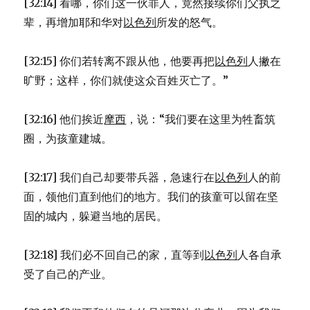
[32:14] 看哪，你们这一伙罪人，竟然接续你们父执之
辈，再增加耶和华对
以色列
所发的怒气。
[32:15] 你们若转离不跟从他，他要再把
以色列
人撇在
旷野；这样，你们就使这众百姓灭亡了。”
[32:16] 他们挨近
摩西
，说：“我们要在这里为牲畜筑
圈，为孩童建城。
[32:17] 我们自己却要带兵器，急速行在
以色列
人的前
面，领他们直到他们的地方。我们的孩童可以留在坚
固的城内，躲避当地的居民。
[32:18] 我们必不回自己的家，直等到
以色列
人各自承
受了自己的产业。