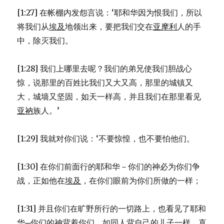
[1:27] 在帐棚内发怨言说：‘耶和华因为恨我们，所以
将我们从
埃及
地领出来，要把我们交在
亚摩利
人的手
中，除灭我们。
[1:28] 我们上哪里去呢？我们的弟兄使我们胆战心
惊，说那里的百姓比我们又大又高，那里的城镇又
大，城墙又坚固，如天一样高，并且我们在那里看见
亚衲
族人。’
[1:29] 我就对你们说：‘不要惊惶，也不要怕他们。
[1:30] 在你们前面行的耶和华－你们的神必为你们争
战，正如他在
埃及
，在你们眼前为你们所做的一样；
[1:31] 并且你们在旷野所行的一切路上，也看见了耶和
华─你们的神背着你们，如同人背自己的儿子一样，直