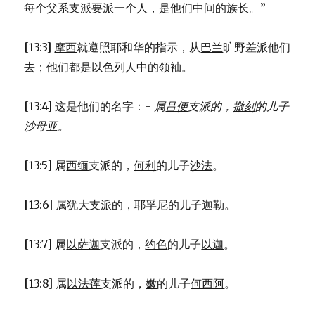
每个父系支派要派一个人，是他们中间的族长。”
[13:3]
摩西
就遵照耶和华的指示，从
巴兰
旷野差派他们
去；他们都是
以色列
人中的领袖。
[13:4] 这是他们的名字：
- 属
吕便
支派的，
撒刻
的儿子
沙母亚
。
[13:5] 属
西缅
支派的，
何利
的儿子
沙法
。
[13:6] 属
犹大
支派的，
耶孚尼
的儿子
迦勒
。
[13:7] 属
以萨迦
支派的，
约色
的儿子
以迦
。
[13:8] 属
以法莲
支派的，
嫩
的儿子
何西阿
。