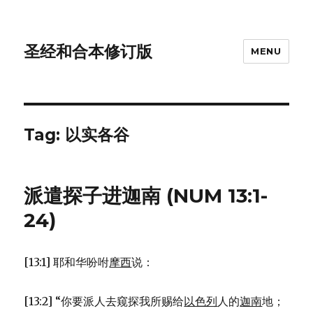
圣经和合本修订版
MENU
Tag: 以实各谷
派遣探子进迦南 (NUM 13:1-
24)
[13:1] 耶和华吩咐
摩西
说：
[13:2] “你要派人去窥探我所赐给
以色列
人的
迦南
地；