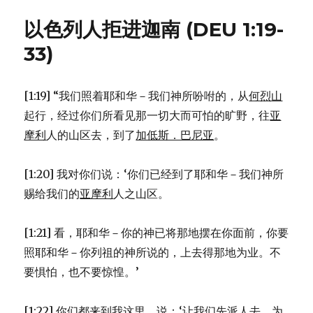
旦
河
以色列人拒进迦南 (DEU 1:19-
东
的
33)
支
派
(NUM
[1:19] “我们照着耶和华－我们神所吩咐的，从
何烈山
32:1-
起行，经过你们所看见那一切大而可怕的旷野，往
亚
42)
摩利
人的山区去，到了
加低斯．巴尼亚
。
[1:20] 我对你们说：‘你们已经到了耶和华－我们神所
赐给我们的
亚摩利
人之山区。
[1:21] 看，耶和华－你的神已将那地摆在你面前，你要
照耶和华－你列祖的神所说的，上去得那地为业。不
要惧怕，也不要惊惶。’
[1:22] 你们都来到我这里，说：‘让我们先派人去，为