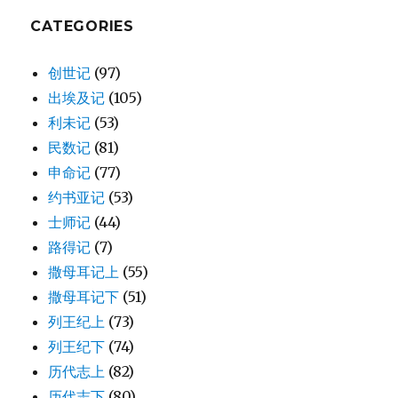
1:19-
33)
CATEGORIES
创世记
(97)
出埃及记
(105)
利未记
(53)
民数记
(81)
申命记
(77)
约书亚记
(53)
士师记
(44)
路得记
(7)
撒母耳记上
(55)
撒母耳记下
(51)
列王纪上
(73)
列王纪下
(74)
历代志上
(82)
历代志下
(80)