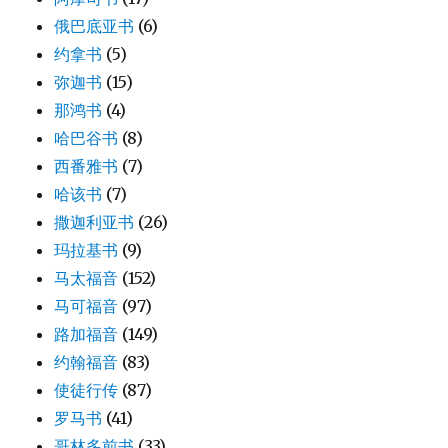
俄巴底亚书
(6)
约拿书
(5)
弥迦书
(15)
那鸿书
(4)
哈巴谷书
(8)
西番雅书
(7)
哈该书
(7)
撒迦利亚书
(26)
玛拉基书
(9)
马太福音
(152)
马可福音
(97)
路加福音
(149)
约翰福音
(83)
使徒行传
(87)
罗马书
(41)
哥林多前书
(33)