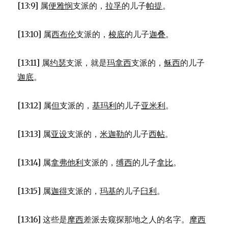
[13:9] 属
便雅悯
支派的，
拉孚
的儿子
帕提
。
[13:10] 属
西布伦
支派的，
梭底
的儿子
迦叠
。
[13:11] 属
约瑟
支派，就是
玛拿西
支派的，
稣西
的儿子
迦底
。
[13:12] 属
但
支派的，
基玛利
的儿子
亚米利
。
[13:13] 属
亚设
支派的，
米迦勒
的儿子
西帖
。
[13:14] 属
拿弗他利
支派的，
缚西
的儿子
拿比
。
[13:15] 属
迦得
支派的，
玛基
的儿子
臼利
。
[13:16] 这些是
摩西
差派去窥探那地之人的名字。
摩西