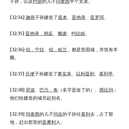
子孙，以及
约瑟
的儿子
玛拿西
半个支派。
[32:34]
迦得
子孙建造了
底本
、
亚他录
、
亚罗珥
、
[32:35]
亚他录．朔反
、
雅谢
、
约比哈
、
[32:36]
伯．宁拉
、
伯．哈兰
，都是坚固城，并筑有羊
圈。
[32:37]
吕便
子孙建造了
希实本
、
以利亚利
、
基列亭
、
[32:38]
尼波
、
巴力．免
（名字是改了的）、
西比玛
；
他们给建造的城另起别名。
[32:39]
玛拿西
的儿子
玛吉
的子孙往
基列
去，占了那
地，赶出那里的
亚摩利
人。