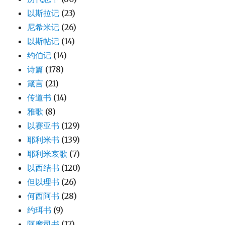
以斯拉记
(23)
尼希米记
(26)
以斯帖记
(14)
约伯记
(14)
诗篇
(178)
箴言
(21)
传道书
(14)
雅歌
(8)
以赛亚书
(129)
耶利米书
(139)
耶利米哀歌
(7)
以西结书
(120)
但以理书
(26)
何西阿书
(28)
约珥书
(9)
阿摩司书
(17)