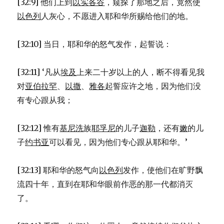
[32:9] 他们上到
以实各谷
，窥探了那地之后，竟然使
以色列
人灰心，不愿进入耶和华所赐给他们的地。
[32:10] 当日，耶和华的怒气发作，起誓说：
[32:11] ‘凡从
埃及
上来二十岁以上的人，断不得看见我
对
亚伯拉罕
、
以撒
、
雅各
起誓应许之地，因为他们没
有专心跟从我；
[32:12] 惟有
基尼洗
族
耶孚尼
的儿子
迦勒
，还有
嫩
的儿
子
约书亚
可以看见，因为他们专心跟从耶和华。’
[32:13] 耶和华的怒气向
以色列
发作，使他们在旷野飘
流四十年，直到在耶和华眼前作恶的那一代都消灭
了。