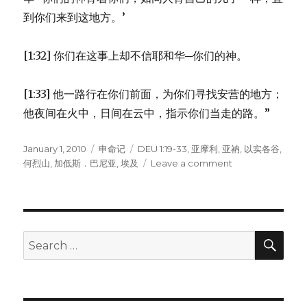
到你们来到这地方。’
[1:32] 你们在这事上却不信耶和华─你们的神。
[1:33] 他一路行在你们前面，为你们寻找安营的地方；
他夜间在火中，日间在云中，指示你们当走的路。”
Posted
January 1, 2010
Categories
申命记
Tags
DEU 1:19-33
,
亚摩利
,
亚衲
,
以实各谷
,
on
何烈山
,
加低斯．巴尼亚
,
埃及
Leave a comment
on
以
色
列
人
拒
SE
Search
进
for:
迦
南
(DEU