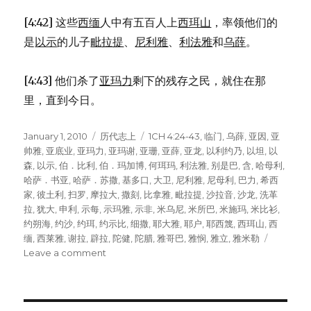
[4:42] 这些
西缅
人中有五百人上
西珥山
，率领他们的
是
以示
的儿子
毗拉提
、
尼利雅
、
利法雅
和
乌薛
。
[4:43] 他们杀了
亚玛力
剩下的残存之民，就住在那
里，直到今日。
Posted
January 1, 2010
Categories
历代志上
Tags
1CH 4:24-43
,
临门
,
乌薛
,
亚因
,
亚
on
帅雅
,
亚底业
,
亚玛力
,
亚玛谢
,
亚珊
,
亚薛
,
亚龙
,
以利约乃
,
以坦
,
以
森
,
以示
,
伯．比利
,
伯．玛加博
,
何珥玛
,
利法雅
,
别是巴
,
含
,
哈母利
,
哈萨．书亚
,
哈萨．苏撒
,
基多口
,
大卫
,
尼利雅
,
尼母利
,
巴力
,
希西
家
,
彼土利
,
扫罗
,
摩拉大
,
撒刻
,
比拿雅
,
毗拉提
,
沙拉音
,
沙龙
,
洗革
拉
,
犹大
,
申利
,
示每
,
示玛雅
,
示非
,
米乌尼
,
米所巴
,
米施玛
,
米比衫
,
约朔海
,
约沙
,
约珥
,
约示比
,
细撒
,
耶大雅
,
耶户
,
耶西篾
,
西珥山
,
西
缅
,
西莱雅
,
谢拉
,
辟拉
,
陀健
,
陀腊
,
雅哥巴
,
雅悯
,
雅立
,
雅米勒
Leave a comment
on
西
缅
的