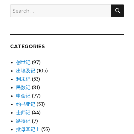
后
裔
SE
Search
(1CH
for:
4:24-
43)
CATEGORIES
创世记
(97)
出埃及记
(105)
利未记
(53)
民数记
(81)
申命记
(77)
约书亚记
(53)
士师记
(44)
路得记
(7)
撒母耳记上
(55)