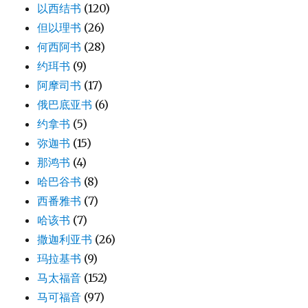
以西结书
(120)
但以理书
(26)
何西阿书
(28)
约珥书
(9)
阿摩司书
(17)
俄巴底亚书
(6)
约拿书
(5)
弥迦书
(15)
那鸿书
(4)
哈巴谷书
(8)
西番雅书
(7)
哈该书
(7)
撒迦利亚书
(26)
玛拉基书
(9)
马太福音
(152)
马可福音
(97)