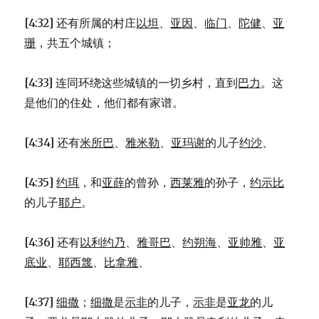
[4:32] 还有所属的村庄
以坦
、
亚因
、
临门
、
陀健
、
亚
珊
，共五个城镇；
[4:33] 连同环绕这些城镇的一切乡村，直到
巴力
。这
是他们的住处，他们都有家谱。
[4:34] 还有
米所巴
、
雅米勒
、
亚玛谢
的儿子
约沙
、
[4:35]
约珥
，和
亚薛
的曾孙，
西莱雅
的孙子，
约示比
的儿子
耶户
。
[4:36] 还有
以利约乃
、
雅哥巴
、
约朔海
、
亚帅雅
、
亚
底业
、
耶西篾
、
比拿雅
、
[4:37]
细撒
；
细撒
是
示非
的儿子，
示非
是
亚龙
的儿