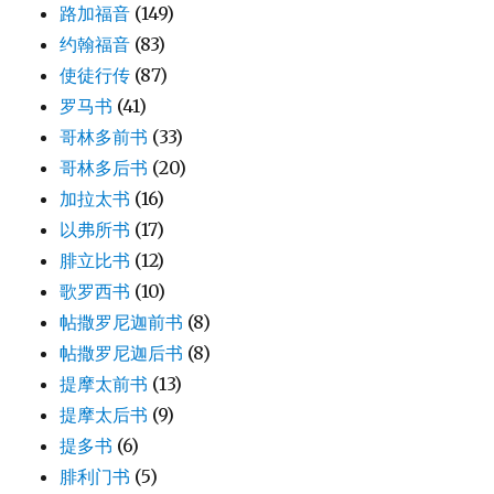
路加福音
(149)
约翰福音
(83)
使徒行传
(87)
罗马书
(41)
哥林多前书
(33)
哥林多后书
(20)
加拉太书
(16)
以弗所书
(17)
腓立比书
(12)
歌罗西书
(10)
帖撒罗尼迦前书
(8)
帖撒罗尼迦后书
(8)
提摩太前书
(13)
提摩太后书
(9)
提多书
(6)
腓利门书
(5)