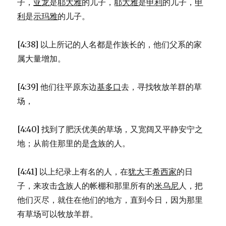
子，
亚龙
是
耶大雅
的儿子，
耶大雅
是
申利
的儿子，
申
利
是
示玛雅
的儿子。
[4:38] 以上所记的人名都是作族长的，他们父系的家
属大量增加。
[4:39] 他们往平原东边
基多口
去，寻找牧放羊群的草
场，
[4:40] 找到了肥沃优美的草场，又宽阔又平静安宁之
地；从前住那里的是
含
族的人。
[4:41] 以上纪录上有名的人，在
犹大
王
希西家
的日
子，来攻击
含
族人的帐棚和那里所有的
米乌尼
人，把
他们灭尽，就住在他们的地方，直到今日，因为那里
有草场可以牧放羊群。