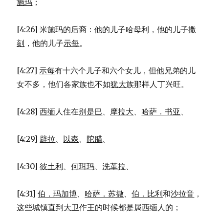
施玛
；
[4:26]
米施玛
的后裔：他的儿子
哈母利
，他的儿子
撒
刻
，他的儿子
示每
。
[4:27]
示每
有十六个儿子和六个女儿，但他兄弟的儿
女不多，他们各家族也不如
犹大
族那样人丁兴旺。
[4:28]
西缅
人住在
别是巴
、
摩拉大
、
哈萨．书亚
、
[4:29]
辟拉
、
以森
、
陀腊
、
[4:30]
彼土利
、
何珥玛
、
洗革拉
、
[4:31]
伯．玛加博
、
哈萨．苏撒
、
伯．比利
和
沙拉音
，
这些城镇直到
大卫
作王的时候都是属
西缅
人的；