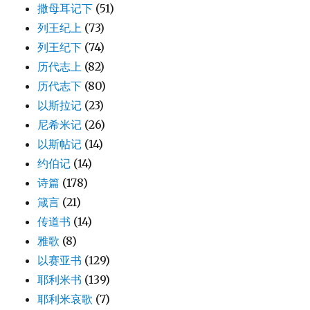
撒母耳记下
(51)
列王纪上
(73)
列王纪下
(74)
历代志上
(82)
历代志下
(80)
以斯拉记
(23)
尼希米记
(26)
以斯帖记
(14)
约伯记
(14)
诗篇
(178)
箴言
(21)
传道书
(14)
雅歌
(8)
以赛亚书
(129)
耶利米书
(139)
耶利米哀歌
(7)