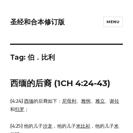
圣经和合本修订版
MENU
Tag: 伯．比利
西缅的后裔 (1CH 4:24-43)
[4:24]
西缅
的后裔如下：
尼母利
、
雅悯
、
雅立
、
谢拉
和
扫罗
；
[4:25] 他的儿子
沙龙
，他的儿子
米比衫
，他的儿子
米