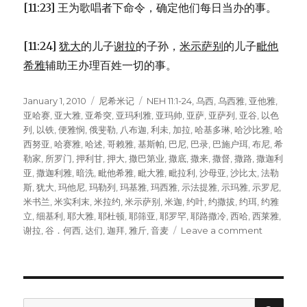
[11:23] 王为歌唱者下命令，确定他们每日当办的事。
[11:24]
犹大
的儿子
谢拉
的子孙，
米示萨别
的儿子
毗他
希雅
辅助王办理百姓一切的事。
Posted
January 1, 2010
Categories
尼希米记
Tags
NEH 11:1-24
,
乌西
,
乌西雅
,
亚他雅
,
on
亚哈赛
,
亚大雅
,
亚希突
,
亚玛利雅
,
亚玛帅
,
亚萨
,
亚萨列
,
亚谷
,
以色
列
,
以铁
,
便雅悯
,
俄斐勒
,
八布迦
,
利未
,
加拉
,
哈基多琳
,
哈沙比雅
,
哈
西努亚
,
哈赛雅
,
哈述
,
哥赖雅
,
基斯帕
,
巴尼
,
巴录
,
巴施户珥
,
布尼
,
希
勒家
,
所罗门
,
押利甘
,
押大
,
撒巴第业
,
撒底
,
撒来
,
撒督
,
撒路
,
撒迦利
亚
,
撒迦利雅
,
暗洗
,
毗他希雅
,
毗大雅
,
毗拉利
,
沙母亚
,
沙比太
,
法勒
斯
,
犹大
,
玛他尼
,
玛勒列
,
玛基雅
,
玛西雅
,
示法提雅
,
示玛雅
,
示罗尼
,
米书兰
,
米实利末
,
米拉约
,
米示萨别
,
米迦
,
约叶
,
约撒拔
,
约珥
,
约雅
立
,
细基利
,
耶大雅
,
耶杜顿
,
耶筛亚
,
耶罗罕
,
耶路撒冷
,
西哈
,
西莱雅
,
谢拉
,
谷．何西
,
达们
,
迦拜
,
雅斤
,
音麦
Leave a comment
on
住
在
耶
路
撒
SE