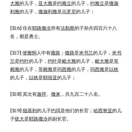
大雅
的儿子，
亚大雅
是
约雅立
的儿子，
约雅立
是
撒迦
利雅
的儿子，
撒迦利雅
是
示罗尼
的儿子；
[11:6] 住在
耶路撒冷
所有
法勒斯
的子孙共四百六十八
名，都是勇士。
[11:7]
便雅悯
人中有
撒路
；
撒路
是
米书兰
的儿子，
米书
兰
是
约叶
的儿子，
约叶
是
毗大雅
的儿子，
毗大雅
是
哥
赖雅
的儿子，
哥赖雅
是
玛西雅
的儿子，
玛西雅
是
以铁
的儿子，
以铁
是
耶筛亚
的儿子；
[11:8] 其次有
迦拜
、
撒来
，共九百二十八名。
[11:9]
细基利
的儿子
约珥
是他们的长官；
哈西努亚
的儿
子
犹大
是
耶路撒冷
的副长官。