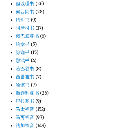
但以理书
(26)
何西阿书
(28)
约珥书
(9)
阿摩司书
(17)
俄巴底亚书
(6)
约拿书
(5)
弥迦书
(15)
那鸿书
(4)
哈巴谷书
(8)
西番雅书
(7)
哈该书
(7)
撒迦利亚书
(26)
玛拉基书
(9)
马太福音
(152)
马可福音
(97)
路加福音
(149)