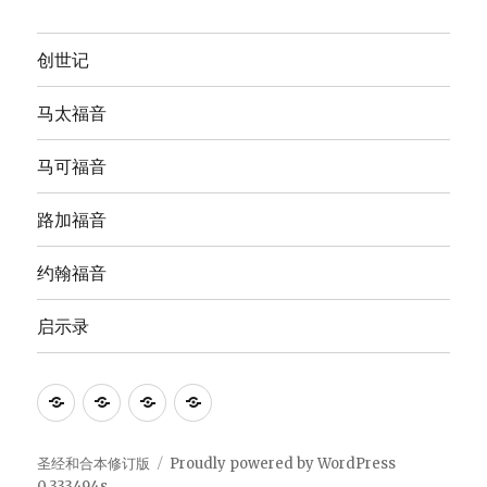
创世记
马太福音
马可福音
路加福音
约翰福音
启示录
Anna's
圣
The
The
Bible
经
English
Good
Study
和
Standard
News
圣经和合本修订版
Proudly powered by WordPress
0.333494s