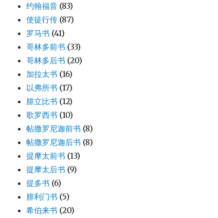
约翰福音
(83)
使徒行传
(87)
罗马书
(41)
哥林多前书
(33)
哥林多后书
(20)
加拉太书
(16)
以弗所书
(17)
腓立比书
(12)
歌罗西书
(10)
帖撒罗尼迦前书
(8)
帖撒罗尼迦后书
(8)
提摩太前书
(13)
提摩太后书
(9)
提多书
(6)
腓利门书
(5)
希伯来书
(20)