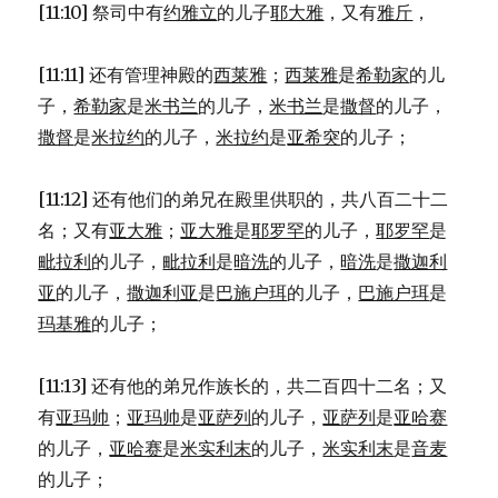
[11:10] 祭司中有
约雅立
的儿子
耶大雅
，又有
雅斤
，
[11:11] 还有管理神殿的
西莱雅
；
西莱雅
是
希勒家
的儿
子，
希勒家
是
米书兰
的儿子，
米书兰
是
撒督
的儿子，
撒督
是
米拉约
的儿子，
米拉约
是
亚希突
的儿子；
[11:12] 还有他们的弟兄在殿里供职的，共八百二十二
名；又有
亚大雅
；
亚大雅
是
耶罗罕
的儿子，
耶罗罕
是
毗拉利
的儿子，
毗拉利
是
暗洗
的儿子，
暗洗
是
撒迦利
亚
的儿子，
撒迦利亚
是
巴施户珥
的儿子，
巴施户珥
是
玛基雅
的儿子；
[11:13] 还有他的弟兄作族长的，共二百四十二名；又
有
亚玛帅
；
亚玛帅
是
亚萨列
的儿子，
亚萨列
是
亚哈赛
的儿子，
亚哈赛
是
米实利末
的儿子，
米实利末
是
音麦
的儿子；