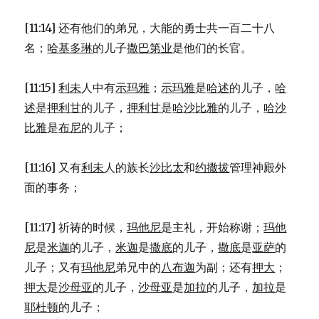
[11:14] 还有他们的弟兄，大能的勇士共一百二十八
名；
哈基多琳
的儿子
撒巴第业
是他们的长官。
[11:15]
利未
人中有
示玛雅
；
示玛雅
是
哈述
的儿子，
哈
述
是
押利甘
的儿子，
押利甘
是
哈沙比雅
的儿子，
哈沙
比雅
是
布尼
的儿子；
[11:16] 又有
利未
人的族长
沙比太
和
约撒拔
管理神殿外
面的事务；
[11:17] 祈祷的时候，
玛他尼
是主礼，开始称谢；
玛他
尼
是
米迦
的儿子，
米迦
是
撒底
的儿子，
撒底
是
亚萨
的
儿子；又有
玛他尼
弟兄中的
八布迦
为副；还有
押大
；
押大
是
沙母亚
的儿子，
沙母亚
是
加拉
的儿子，
加拉
是
耶杜顿
的儿子；