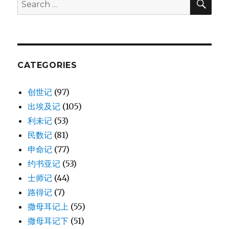
Search
冷
for:
的
人
(NEH
11:1-
24)
CATEGORIES
创世记
(97)
出埃及记
(105)
利未记
(53)
民数记
(81)
申命记
(77)
约书亚记
(53)
士师记
(44)
路得记
(7)
撒母耳记上
(55)
撒母耳记下
(51)