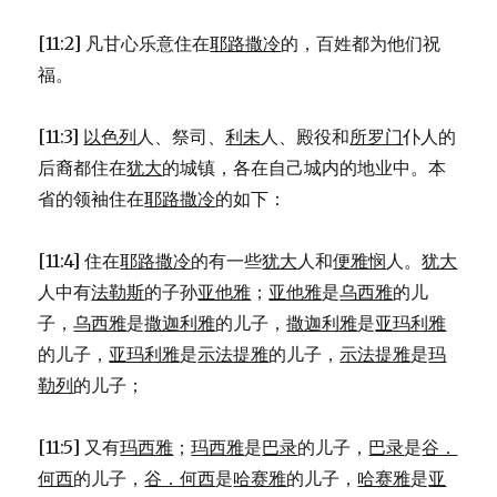
[11:2] 凡甘心乐意住在
耶路撒冷
的，百姓都为他们祝
福。
[11:3]
以色列
人、祭司、
利未
人、殿役和
所罗门
仆人的
后裔都住在
犹大
的城镇，各在自己城内的地业中。本
省的领袖住在
耶路撒冷
的如下：
[11:4] 住在
耶路撒冷
的有一些
犹大
人和
便雅悯
人。
犹大
人中有
法勒斯
的子孙
亚他雅
；
亚他雅
是
乌西雅
的儿
子，
乌西雅
是
撒迦利雅
的儿子，
撒迦利雅
是
亚玛利雅
的儿子，
亚玛利雅
是
示法提雅
的儿子，
示法提雅
是
玛
勒列
的儿子；
[11:5] 又有
玛西雅
；
玛西雅
是
巴录
的儿子，
巴录
是
谷．
何西
的儿子，
谷．何西
是
哈赛雅
的儿子，
哈赛雅
是
亚