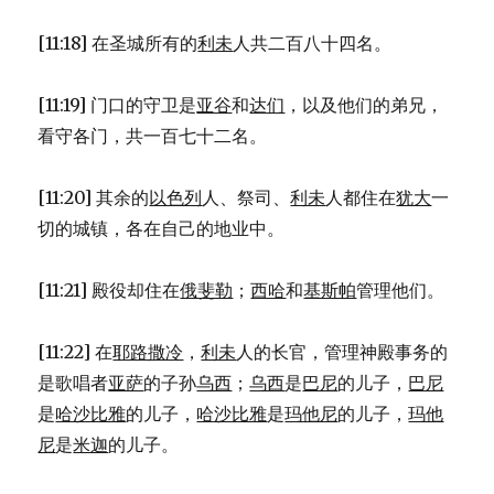
[11:18] 在圣城所有的
利未
人共二百八十四名。
[11:19] 门口的守卫是
亚谷
和
达们
，以及他们的弟兄，
看守各门，共一百七十二名。
[11:20] 其余的
以色列
人、祭司、
利未
人都住在
犹大
一
切的城镇，各在自己的地业中。
[11:21] 殿役却住在
俄斐勒
；
西哈
和
基斯帕
管理他们。
[11:22] 在
耶路撒冷
，
利未
人的长官，管理神殿事务的
是歌唱者
亚萨
的子孙
乌西
；
乌西
是
巴尼
的儿子，
巴尼
是
哈沙比雅
的儿子，
哈沙比雅
是
玛他尼
的儿子，
玛他
尼
是
米迦
的儿子。