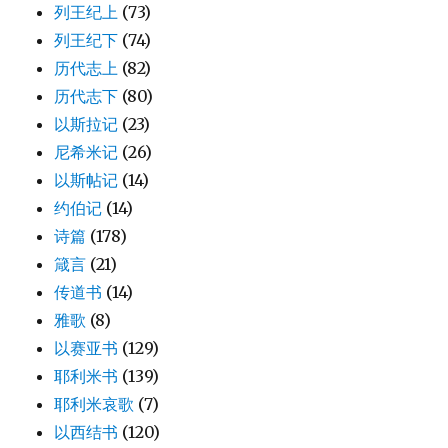
列王纪上
(73)
列王纪下
(74)
历代志上
(82)
历代志下
(80)
以斯拉记
(23)
尼希米记
(26)
以斯帖记
(14)
约伯记
(14)
诗篇
(178)
箴言
(21)
传道书
(14)
雅歌
(8)
以赛亚书
(129)
耶利米书
(139)
耶利米哀歌
(7)
以西结书
(120)