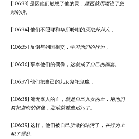
[106:33] 是因他们触怒了他的灵，
摩西
就用嘴说了急
躁的话。
[106:34] 他们不照耶和华所吩咐的
灭绝外邦人，
[106:35] 反倒与列国相交，
学习他们的行为，
[106:36] 事奉他们的偶像，
这就成了自己的圈套。
[106:37] 他们把自己的儿女祭祀鬼魔，
[106:38] 流无辜人的血，
就是自己儿女的血，
用他们
祭祀
迦南
的偶像，
那地就被血玷污了。
[106:39] 这样，他们被自己所做的玷污了，
在行为上
犯了淫乱。