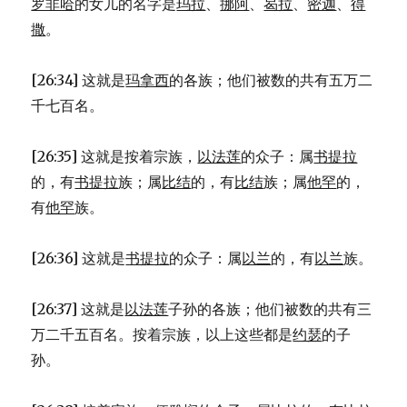
罗非哈
的女儿的名字是
玛拉
、
挪阿
、
曷拉
、
密迦
、
得
撒
。
[26:34] 这就是
玛拿西
的各族；他们被数的共有五万二
千七百名。
[26:35] 这就是按着宗族，
以法莲
的众子：属
书提拉
的，有
书提拉
族；属
比结
的，有
比结
族；属
他罕
的，
有
他罕
族。
[26:36] 这就是
书提拉
的众子：属
以兰
的，有
以兰
族。
[26:37] 这就是
以法莲
子孙的各族；他们被数的共有三
万二千五百名。按着宗族，以上这些都是
约瑟
的子
孙。