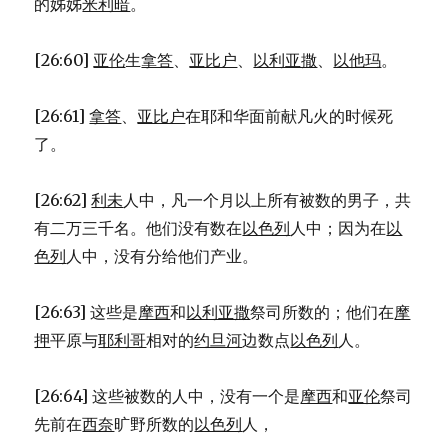
的姊姊
米利暗
。
[26:60]
亚伦
生
拿答
、
亚比户
、
以利亚撒
、
以他玛
。
[26:61]
拿答
、
亚比户
在耶和华面前献凡火的时候死
了。
[26:62]
利未
人中，凡一个月以上所有被数的男子，共
有二万三千名。他们没有数在
以色列
人中；因为在
以
色列
人中，没有分给他们产业。
[26:63] 这些是
摩西
和
以利亚撒
祭司所数的；他们在
摩
押
平原与
耶利哥
相对的
约旦河
边数点
以色列
人。
[26:64] 这些被数的人中，没有一个是
摩西
和
亚伦
祭司
先前在
西奈
旷野所数的
以色列
人，