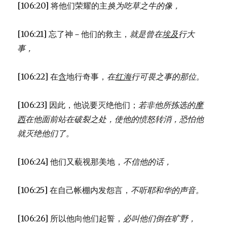
[106:20] 将他们荣耀的主
换为吃草之牛的像，
[106:21] 忘了神－他们的救主，
就是曾在
埃及
行大
事，
[106:22] 在
含
地行奇事，
在
红海
行可畏之事的那位。
[106:23] 因此，他说要灭绝他们；
若非他所拣选的
摩
西
在他面前站在破裂之处，
使他的愤怒转消，
恐怕他
就灭绝他们了。
[106:24] 他们又藐视那美地，
不信他的话，
[106:25] 在自己帐棚内发怨言，
不听耶和华的声音。
[106:26] 所以他向他们起誓，
必叫他们倒在旷野，