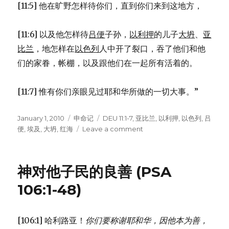
[11:5] 他在旷野怎样待你们，直到你们来到这地方，
[11:6] 以及他怎样待
吕便
子孙，
以利押
的儿子
大坍
、
亚
比兰
，地怎样在
以色列
人中开了裂口，吞了他们和他
们的家眷，帐棚，以及跟他们在一起所有活着的。
[11:7] 惟有你们亲眼见过耶和华所做的一切大事。”
Posted
January 1, 2010
Categories
申命记
Tags
DEU 11:1-7
,
亚比兰
,
以利押
,
以色列
,
吕
on
便
,
埃及
,
大坍
,
红海
Leave a comment
on
神
的
伟
神对他子民的良善 (PSA
大
(DEU
106:1-48)
11:1-
7)
[106:1] 哈利路亚！
你们要称谢耶和华，因他本为善，