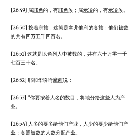
[26:49] 属
耶色
的，有
耶色
族；属
示冷
的，有
示冷
族。
[26:50] 按着宗族，这就是
拿弗他利
的各族；他们被数
的共有四万五千四百名。
[26:51] 这就是
以色列
人中被数的，共有六十万零一千
七百三十名。
[26:52] 耶和华吩咐
摩西
说：
[26:53] “你要按着人名的数目，将地分给这些人为产
业。
[26:54] 人多的要多给他们产业，人少的要少给他们产
业；各照被数的人数分配产业。