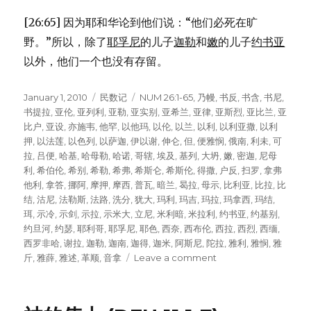
[26:65] 因为耶和华论到他们说：“他们必死在旷
野。”所以，除了
耶孚尼
的儿子
迦勒
和
嫩
的儿子
约书亚
以外，他们一个也没有存留。
Posted
January 1, 2010
Categories
民数记
Tags
NUM 26:1-65
,
乃幔
,
书反
,
书含
,
书尼
,
on
书提拉
,
亚伦
,
亚列利
,
亚勒
,
亚实别
,
亚希兰
,
亚律
,
亚斯烈
,
亚比兰
,
亚
比户
,
亚设
,
亦施韦
,
他罕
,
以他玛
,
以伦
,
以兰
,
以利
,
以利亚撒
,
以利
押
,
以法莲
,
以色列
,
以萨迦
,
伊以谢
,
伸仑
,
但
,
便雅悯
,
俄南
,
利未
,
可
拉
,
吕便
,
哈基
,
哈母勒
,
哈诺
,
哥辖
,
埃及
,
基列
,
大坍
,
嫩
,
密迦
,
尼母
利
,
希伯伦
,
希别
,
希勒
,
希弗
,
希斯仑
,
希斯伦
,
得撒
,
户反
,
扫罗
,
拿弗
他利
,
拿答
,
挪阿
,
摩押
,
摩西
,
普瓦
,
暗兰
,
曷拉
,
母示
,
比利亚
,
比拉
,
比
结
,
沽尼
,
法勒斯
,
法路
,
洗分
,
犹大
,
玛利
,
玛吉
,
玛拉
,
玛拿西
,
玛结
,
珥
,
示冷
,
示剑
,
示拉
,
示米大
,
立尼
,
米利暗
,
米拉利
,
约书亚
,
约基别
,
约旦河
,
约瑟
,
耶利哥
,
耶孚尼
,
耶色
,
西奈
,
西布伦
,
西拉
,
西烈
,
西缅
,
西罗非哈
,
谢拉
,
迦勒
,
迦南
,
迦得
,
迦米
,
阿斯尼
,
陀拉
,
雅利
,
雅悯
,
雅
斤
,
雅薛
,
雅述
,
革顺
,
音拿
Leave a comment
on
第
二
次