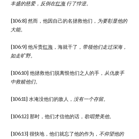
丰盛的慈爱，
反倒在
红海
行了悖逆。
[106:8] 然而，他因自己的名拯救他们，
为要彰显他的
大能。
[106:9] 他斥责
红海
，海就干了，
带领他们走过深海，
如走旷野。
[106:10] 他拯救他们脱离恨他们之人的手，
从仇敌手
中救赎他们。
[106:11] 水淹没他们的敌人，
没有一个存留。
[106:12] 那时，他们才信他的话，
歌唱赞美他。
[106:13] 很快地，他们就忘了他的作为，
不仰望他的