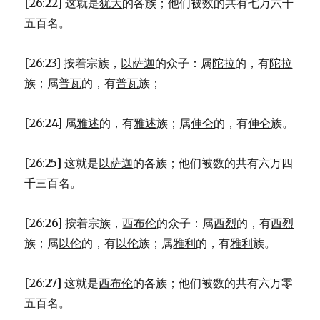
[26:22] 这就是
犹大
的各族；他们被数的共有七万六千
五百名。
[26:23] 按着宗族，
以萨迦
的众子：属
陀拉
的，有
陀拉
族；属
普瓦
的，有
普瓦
族；
[26:24] 属
雅述
的，有
雅述
族；属
伸仑
的，有
伸仑
族。
[26:25] 这就是
以萨迦
的各族；他们被数的共有六万四
千三百名。
[26:26] 按着宗族，
西布伦
的众子：属
西烈
的，有
西烈
族；属
以伦
的，有
以伦
族；属
雅利
的，有
雅利
族。
[26:27] 这就是
西布伦
的各族；他们被数的共有六万零
五百名。