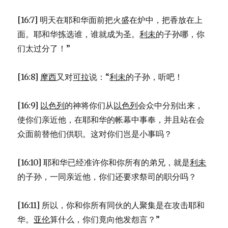
[16:7] 明天在耶和华面前把火盛在炉中，把香放在上
面。耶和华拣选谁，谁就成为圣。
利未
的子孙哪，你
们太过分了！”
[16:8]
摩西
又对
可拉
说：“
利未
的子孙，听吧！
[16:9]
以色列
的神将你们从
以色列
会众中分别出来，
使你们亲近他，在耶和华的帐幕中事奉，并且站在会
众面前替他们供职。这对你们岂是小事吗？
[16:10] 耶和华已经准许你和你所有的弟兄，就是
利未
的子孙，一同亲近他，你们还要求祭司的职分吗？
[16:11] 所以，你和你所有同伙的人聚集是在攻击耶和
华。
亚伦
算什么，你们竟向他发怨言？”