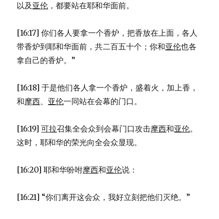
以及
亚伦
，都要站在耶和华面前。
[16:17] 你们各人要拿一个香炉，把香放在上面，各人
带香炉到耶和华面前，共二百五十个；你和
亚伦
也各
拿自己的香炉。”
[16:18] 于是他们各人拿一个香炉，盛着火，加上香，
和
摩西
、
亚伦
一同站在会幕的门口。
[16:19]
可拉
召集全会众到会幕门口攻击
摩西
和
亚伦
。
这时，耶和华的荣光向全会众显现。
[16:20] 耶和华吩咐
摩西
和
亚伦
说：
[16:21] “你们离开这会众，我好立刻把他们灭绝。”