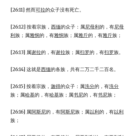
[26:11] 然而
可拉
的众子没有死亡。
[26:12] 按着宗族，
西缅
的众子：属
尼母利
的，有
尼母
利
族；属
雅悯
的，有
雅悯
族；属
雅斤
的，有
雅斤
族；
[26:13] 属
谢拉
的，有
谢拉
族；属
扫罗
的，有
扫罗
族。
[26:14] 这就是
西缅
的各族，共有二万二千二百名。
[26:15] 按着宗族，
迦得
的众子：属
洗分
的，有
洗分
族；属
哈基
的，有
哈基
族；属
书尼
的，有
书尼
族；
[26:16] 属
阿斯尼
的，有
阿斯尼
族；属
以利
的，有
以利
族；