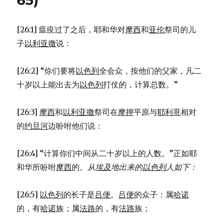
65)
比
兰
和
[26:1] 瘟疫过了之后，耶和华对
摩西
和
亚伦
祭司的儿
安
子
以利亚撒
说：
的
叛
变
[26:2] “你们要将
以色列
全会众，按他们的父家，凡二
(NUM
十岁以上能出去为
以色列
打仗的，计算总数。”
16:1-
50)
[26:3]
摩西
和
以利亚撒
祭司在
摩押
平原与
耶利哥
相对
的
约旦河
边吩咐他们说：
[26:4] “计算你们中间从二十岁以上的人数。”正如耶
和华所吩咐
摩西
的。
从
埃及
地出来的
以色列
人如下：
[26:5]
以色列
的长子是
吕便
。
吕便
的众子：属
哈诺
的，有
哈诺
族；属
法路
的，有
法路
族；