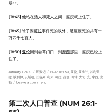
赎罪。
[16:48] 他站在活人和死人之间，瘟疫就止住了。
[16:49] 除了因
可拉
事件死的以外，遭瘟疫死的共有一
万四千七百人。
[16:50]
亚伦
回到会幕门口，到
摩西
那里，瘟疫已经止
住了。
Posted
January 1, 2010
Categories
民数记
Tags
NUM 16:1-50
,
亚伦
,
亚比兰
,
以利亚
on
撒
,
以利押
,
以斯哈
,
以色列
,
利未
,
可拉
,
吕便
,
哥辖
,
大坍
,
安
,
摩西
,
比
勒
Leave a comment
on
可
拉、
大
第二次人口普查 (NUM 26:1-
坍、
亚