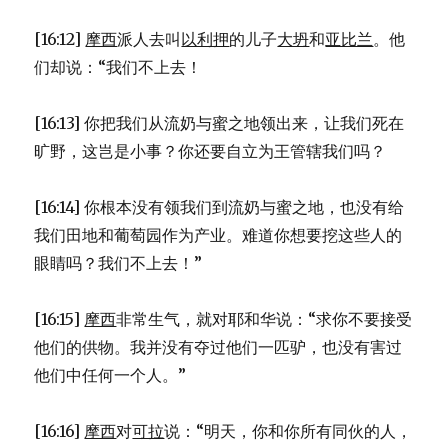
[16:12]
摩西
派人去叫
以利押
的儿子
大坍
和
亚比兰
。他
们却说：“我们不上去！
[16:13] 你把我们从流奶与蜜之地领出来，让我们死在
旷野，这岂是小事？你还要自立为王管辖我们吗？
[16:14] 你根本没有领我们到流奶与蜜之地，也没有给
我们田地和葡萄园作为产业。难道你想要挖这些人的
眼睛吗？我们不上去！”
[16:15]
摩西
非常生气，就对耶和华说：“求你不要接受
他们的供物。我并没有夺过他们一匹驴，也没有害过
他们中任何一个人。”
[16:16]
摩西
对
可拉
说：“明天，你和你所有同伙的人，