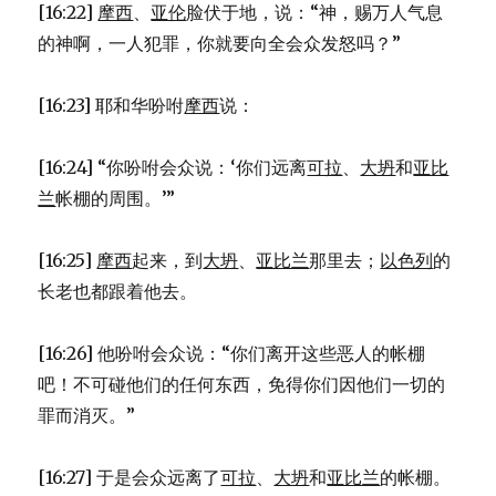
[16:22]
摩西
、
亚伦
脸伏于地，说：“神，赐万人气息
的神啊，一人犯罪，你就要向全会众发怒吗？”
[16:23] 耶和华吩咐
摩西
说：
[16:24] “你吩咐会众说：‘你们远离
可拉
、
大坍
和
亚比
兰
帐棚的周围。’”
[16:25]
摩西
起来，到
大坍
、
亚比兰
那里去；
以色列
的
长老也都跟着他去。
[16:26] 他吩咐会众说：“你们离开这些恶人的帐棚
吧！不可碰他们的任何东西，免得你们因他们一切的
罪而消灭。”
[16:27] 于是会众远离了
可拉
、
大坍
和
亚比兰
的帐棚。