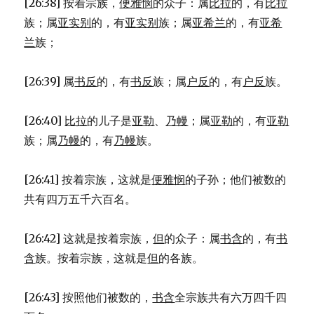
[26:38] 按着宗族，
便雅悯
的众子：属
比拉
的，有
比拉
族；属
亚实别
的，有
亚实别
族；属
亚希兰
的，有
亚希
兰
族；
[26:39] 属
书反
的，有
书反
族；属
户反
的，有
户反
族。
[26:40]
比拉
的儿子是
亚勒
、
乃幔
；属
亚勒
的，有
亚勒
族；属
乃幔
的，有
乃幔
族。
[26:41] 按着宗族，这就是
便雅悯
的子孙；他们被数的
共有四万五千六百名。
[26:42] 这就是按着宗族，
但
的众子：属
书含
的，有
书
含
族。按着宗族，这就是
但
的各族。
[26:43] 按照他们被数的，
书含
全宗族共有六万四千四