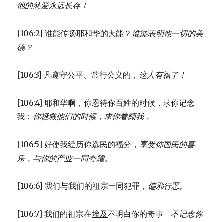
他的慈爱永远长存！
[106:2] 谁能传扬耶和华的大能？
谁能表明他一切的美
德？
[106:3] 凡遵守公平、常行公义的，
这人有福了！
[106:4] 耶和华啊，你恩待你百姓的时候，求你记念
我；
你拯救他们的时候，求你眷顾我，
[106:5] 好使我经历你选民的福分，
享受你国民的喜
乐，
与你的产业一同夸耀。
[106:6] 我们与我们的祖宗一同犯罪，
偏邪行恶。
[106:7] 我们的祖宗在
埃及
不明白你的奇事，
不记念你