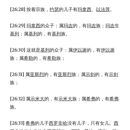
[26:28] 按着宗族，
约瑟
的儿子有
玛拿西
、
以法莲
。
[26:29]
玛拿西
的众子：属
玛吉
的，有
玛吉
族；
玛吉
生
基列
；属
基列
的，有
基列
族。
[26:30] 这就是
基列
的众子：属
伊以谢
的，有
伊以谢
族；属
希勒
的，有
希勒
族；
[26:31] 属
亚斯烈
的，有
亚斯烈
族；属
示剑
的，有
示剑
族；
[26:32] 属
示米大
的，有
示米大
族；属
希弗
的，有
希弗
族。
[26:33]
希弗
的儿子
西罗非哈
没有儿子，只有女儿。
西