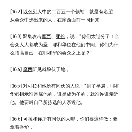
[16:2]
以色列
人中的二百五十个领袖，就是有名望、
从会众中选出来的人，在
摩西
面前一同起来，
[16:3] 聚集攻击
摩西
、
亚伦
，说：“你们太过分了！全
会众人人都成为圣，耶和华也在他们中间。你们为什
么抬高自己，在耶和华的会众之上呢？”
[16:4]
摩西
听见就脸伏于地，
[16:5] 对
可拉
和他所有同伙的人说：“到了早晨，耶和
华必指示谁是属他的，谁是成为圣的，就准许谁亲近
他。他要叫自己所拣选的人亲近他。
[16:6]
可拉
和你所有同伙的人哪，你们要这样做：要
拿着香炉，