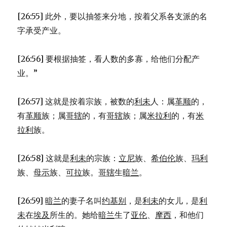
[26:55] 此外，要以抽签来分地，按着父系各支派的名
字承受产业。
[26:56] 要根据抽签，看人数的多寡，给他们分配产
业。”
[26:57] 这就是按着宗族，被数的
利未
人：属
革顺
的，
有
革顺
族；属
哥辖
的，有
哥辖
族；属
米拉利
的，有
米
拉利
族。
[26:58] 这就是
利未
的宗族：
立尼
族、
希伯伦
族、
玛利
族、
母示
族、
可拉
族。
哥辖
生
暗兰
。
[26:59]
暗兰
的妻子名叫
约基别
，是
利未
的女儿，是
利
未
在
埃及
所生的。她给
暗兰
生了
亚伦
、
摩西
，和他们