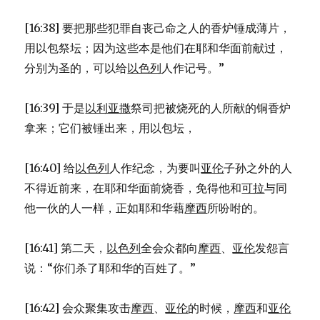
[16:38] 要把那些犯罪自丧己命之人的香炉锤成薄片，
用以包祭坛；因为这些本是他们在耶和华面前献过，
分别为圣的，可以给
以色列
人作记号。”
[16:39] 于是
以利亚撒
祭司把被烧死的人所献的铜香炉
拿来；它们被锤出来，用以包坛，
[16:40] 给
以色列
人作纪念，为要叫
亚伦
子孙之外的人
不得近前来，在耶和华面前烧香，免得他和
可拉
与同
他一伙的人一样，正如耶和华藉
摩西
所吩咐的。
[16:41] 第二天，
以色列
全会众都向
摩西
、
亚伦
发怨言
说：“你们杀了耶和华的百姓了。”
[16:42] 会众聚集攻击
摩西
、
亚伦
的时候，
摩西
和
亚伦