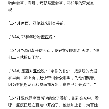
转向会幕，看哪，云彩遮盖会幕，耶和华的荣光显
现。
[16:43]
摩西
、
亚伦
就来到会幕前。
[16:44] 耶和华吩咐
摩西
说：
[16:45] “你们离开这会众，我好立刻把他们灭绝。”他
们二人就脸伏于地。
[16:46]
摩西
对
亚伦
说：“拿你的香炉，把祭坛的火盛
在里面，加上香，赶快带到会众那里，为他们赎罪。
因为有愤怒从耶和华面前发出，瘟疫已经开始了。”
[16:47]
亚伦
照
摩西
所说的拿了香炉，跑到会众中。看
哪，瘟疫已经在百姓中开始了。他就加上香，为百姓