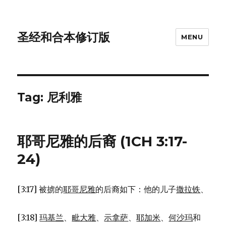
圣经和合本修订版
MENU
Tag: 尼利雅
耶哥尼雅的后裔 (1CH 3:17-
24)
[3:17] 被掳的
耶哥尼雅
的后裔如下：他的儿子
撒拉铁
、
[3:18]
玛基兰
、
毗大雅
、
示拿萨
、
耶加米
、
何沙玛
和