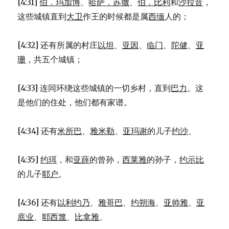
[4:31]
伯．玛加博
、
哈萨．苏撒
、
伯．比利
和
沙拉音
，
这些城镇直到
大卫
作王的时候都是属
西缅
人的；
[4:32] 还有所属的村庄
以坦
、
亚因
、
临门
、
陀健
、
亚
珊
，共五个城镇；
[4:33] 连同环绕这些城镇的一切乡村，直到
巴力
。这
是他们的住处，他们都有家谱。
[4:34] 还有
米所巴
、
雅米勒
、
亚玛谢
的儿子
约沙
、
[4:35]
约珥
，和
亚薛
的曾孙，
西莱雅
的孙子，
约示比
的儿子
耶户
。
[4:36] 还有
以利约乃
、
雅哥巴
、
约朔海
、
亚帅雅
、
亚
底业
、
耶西篾
、
比拿雅
、