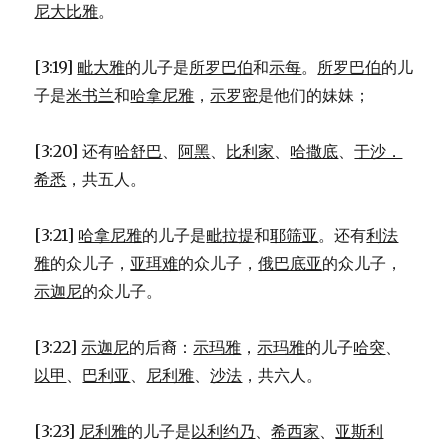
尼大比雅
。
[3:19]
毗大雅
的儿子是
所罗巴伯
和
示每
。
所罗巴伯
的儿
子是
米书兰
和
哈拿尼雅
，
示罗密
是他们的妹妹；
[3:20] 还有
哈舒巴
、
阿黑
、
比利家
、
哈撒底
、
于沙．
希悉
，共五人。
[3:21]
哈拿尼雅
的儿子是
毗拉提
和
耶筛亚
。还有
利法
雅
的众儿子，
亚珥难
的众儿子，
俄巴底亚
的众儿子，
示迦尼
的众儿子。
[3:22]
示迦尼
的后裔：
示玛雅
，
示玛雅
的儿子
哈突
、
以甲
、
巴利亚
、
尼利雅
、
沙法
，共六人。
[3:23]
尼利雅
的儿子是
以利约乃
、
希西家
、
亚斯利