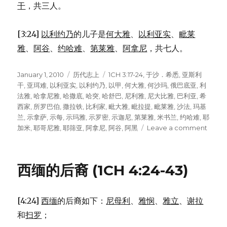
干
，共三人。
[3:24]
以利约乃
的儿子是
何大雅
、
以利亚实
、
毗莱
雅
、
阿谷
、
约哈难
、
第莱雅
、
阿拿尼
，共七人。
Posted
January 1, 2010
Categories
历代志上
Tags
1CH 3:17-24
,
于沙．希悉
,
亚斯利
on
干
,
亚珥难
,
以利亚实
,
以利约乃
,
以甲
,
何大雅
,
何沙玛
,
俄巴底亚
,
利
法雅
,
哈拿尼雅
,
哈撒底
,
哈突
,
哈舒巴
,
尼利雅
,
尼大比雅
,
巴利亚
,
希
西家
,
所罗巴伯
,
撒拉铁
,
比利家
,
毗大雅
,
毗拉提
,
毗莱雅
,
沙法
,
玛基
兰
,
示拿萨
,
示每
,
示玛雅
,
示罗密
,
示迦尼
,
第莱雅
,
米书兰
,
约哈难
,
耶
加米
,
耶哥尼雅
,
耶筛亚
,
阿拿尼
,
阿谷
,
阿黑
Leave a comment
on
耶
哥
尼
西缅的后裔 (1CH 4:24-43)
雅
的
后
[4:24]
西缅
的后裔如下：
尼母利
、
雅悯
、
雅立
、
谢拉
裔
(1CH
和
扫罗
；
3:17-