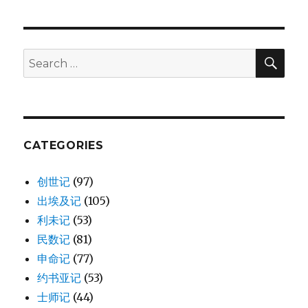
缅
的
后
裔
SE
Search
(1CH
for:
4:24-
43)
CATEGORIES
创世记
(97)
出埃及记
(105)
利未记
(53)
民数记
(81)
申命记
(77)
约书亚记
(53)
士师记
(44)