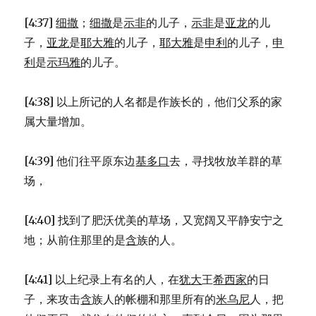
[4:37]
细撒
；
细撒
是
示非
的儿子，
示非
是
亚龙
的儿
子，
亚龙
是
耶大雅
的儿子，
耶大雅
是
申利
的儿子，
申
利
是
示玛雅
的儿子。
[4:38] 以上所记的人名都是作族长的，他们父系的家
属大量增加。
[4:39] 他们往平原东边
基多口
去，寻找牧放羊群的草
场，
[4:40] 找到了肥沃优美的草场，又宽阔又平静安宁之
地；从前住那里的是
含
族的人。
[4:41] 以上纪录上有名的人，在
犹大
王
希西家
的日
子，来攻击
含
族人的帐棚和那里所有的
米乌尼
人，把