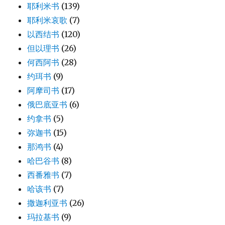
耶利米书
(139)
耶利米哀歌
(7)
以西结书
(120)
但以理书
(26)
何西阿书
(28)
约珥书
(9)
阿摩司书
(17)
俄巴底亚书
(6)
约拿书
(5)
弥迦书
(15)
那鸿书
(4)
哈巴谷书
(8)
西番雅书
(7)
哈该书
(7)
撒迦利亚书
(26)
玛拉基书
(9)