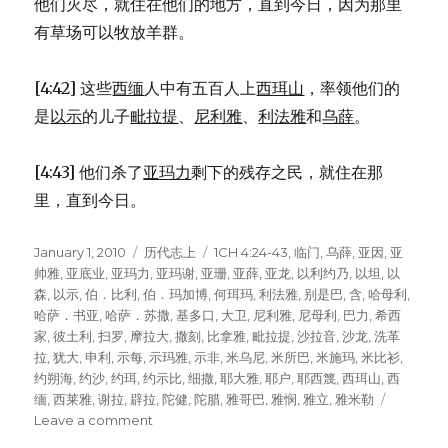
他们灭尽，就住在他们的地方，直到今日，因为那里
有草场可以牧放羊群。
[4:42] 这些
西缅
人中有五百人上
西珥山
，率领他们的
是
以示
的儿子
毗拉提
、
尼利雅
、
利法雅
和
乌薛
。
[4:43] 他们杀了
亚玛力
剩下的残存之民，就住在那
里，直到今日。
Posted
January 1, 2010
Categories
历代志上
Tags
1CH 4:24-43
,
临门
,
乌薛
,
亚因
,
亚
on
帅雅
,
亚底业
,
亚玛力
,
亚玛谢
,
亚珊
,
亚薛
,
亚龙
,
以利约乃
,
以坦
,
以
森
,
以示
,
伯．比利
,
伯．玛加博
,
何珥玛
,
利法雅
,
别是巴
,
含
,
哈母利
,
哈萨．书亚
,
哈萨．苏撒
,
基多口
,
大卫
,
尼利雅
,
尼母利
,
巴力
,
希西
家
,
彼土利
,
扫罗
,
摩拉大
,
撒刻
,
比拿雅
,
毗拉提
,
沙拉音
,
沙龙
,
洗革
拉
,
犹大
,
申利
,
示每
,
示玛雅
,
示非
,
米乌尼
,
米所巴
,
米施玛
,
米比衫
,
约朔海
,
约沙
,
约珥
,
约示比
,
细撒
,
耶大雅
,
耶户
,
耶西篾
,
西珥山
,
西
缅
,
西莱雅
,
谢拉
,
辟拉
,
陀健
,
陀腊
,
雅哥巴
,
雅悯
,
雅立
,
雅米勒
Leave a comment
on
西