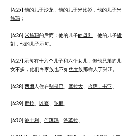
24)
[4:25] 他的儿子
沙龙
，他的儿子
米比衫
，他的儿子
米
施玛
；
[4:26]
米施玛
的后裔：他的儿子
哈母利
，他的儿子
撒
刻
，他的儿子
示每
。
[4:27]
示每
有十六个儿子和六个女儿，但他兄弟的儿
女不多，他们各家族也不如
犹大
族那样人丁兴旺。
[4:28]
西缅
人住在
别是巴
、
摩拉大
、
哈萨．书亚
、
[4:29]
辟拉
、
以森
、
陀腊
、
[4:30]
彼土利
、
何珥玛
、
洗革拉
、