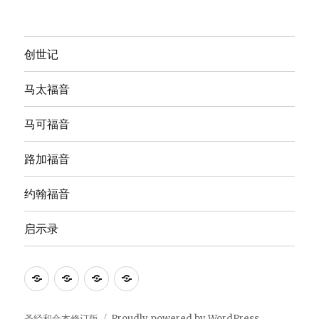
创世记
马太福音
马可福音
路加福音
约翰福音
启示录
Anna's
圣
The
The
Bible
经
English
Good
Study
和
Standard
News
圣经和合本修订版
Proudly powered by WordPress