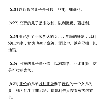
[6:21]
以斯哈
的儿子是
可拉
、
尼斐
、
细基利
。
[6:22]
乌薛
的儿子是
米沙利
、
以利撒反
、
西提利
。
[6:23]
亚伦
娶了
亚米拿达
的女儿，
拿顺
的妹妹，
以利
沙巴
为妻，她为他生了
拿答
、
亚比户
、
以利亚撒
、
以
他玛
。
[6:24]
可拉
的儿子是
亚惜
、
以利加拿
、
亚比亚撒
；这
是
可拉
的家族。
[6:25]
亚伦
的儿子
以利亚撒
娶了
普铁
的一个女儿为
妻，她为他生了
非尼哈
。这是
利未
人按着家族的族
长。