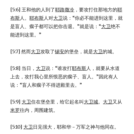
[5:6] 王和他的人到了
耶路撒冷
，要攻打住那地方的
耶
布斯
人。
耶布斯
人对
大卫
说：“你必不能进到这里，就
是盲人、瘸子都可以把你击退。”就是说：“
大卫
绝不
能进到这里。”
[5:7] 然而
大卫
攻取了
锡安
的堡垒，就是
大卫
的城。
[5:8] 当日，
大卫
说：“谁攻打
耶布斯
人，就要从水道
上去，攻打我心里所恨恶的瘸子、盲人。”因此有人
说：“盲人和瘸子不得进殿里去。”
[5:9]
大卫
住在堡垒里，给它起名叫
大卫城
。
大卫
又从
米罗
往内，周围建筑。
[5:10]
大卫
日见强大，耶和华－万军之神与他同在。