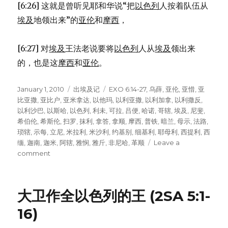
[6:26] 这就是曾听见耶和华说“把
以色列
人按着队伍从
埃及
地领出来”的
亚伦
和
摩西
，
[6:27] 对
埃及
王法老说要将
以色列
人从
埃及
领出来
的，也是这
摩西
和
亚伦
。
Posted
January 1, 2010
Categories
出埃及记
Tags
EXO 6:14-27
,
乌薛
,
亚伦
,
亚惜
,
亚
on
比亚撒
,
亚比户
,
亚米拿达
,
以他玛
,
以利亚撒
,
以利加拿
,
以利撒反
,
以利沙巴
,
以斯哈
,
以色列
,
利未
,
可拉
,
吕便
,
哈诺
,
哥辖
,
埃及
,
尼斐
,
希伯伦
,
希斯伦
,
扫罗
,
抹利
,
拿答
,
拿顺
,
摩西
,
普铁
,
暗兰
,
母示
,
法路
,
琐辖
,
示每
,
立尼
,
米拉利
,
米沙利
,
约基别
,
细基利
,
耶母利
,
西提利
,
西
缅
,
迦南
,
迦米
,
阿辖
,
雅悯
,
雅斤
,
非尼哈
,
革顺
Leave a
comment
on
亚
伦
和
大卫作全以色列的王 (2SA 5:1-
摩
西
16)
的