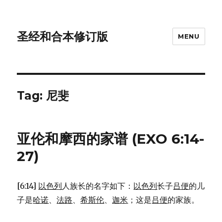
圣经和合本修订版
MENU
Tag: 尼斐
亚伦和摩西的家谱 (EXO 6:14-
27)
[6:14]
以色列
人族长的名字如下：
以色列
长子
吕便
的儿
子是
哈诺
、
法路
、
希斯伦
、
迦米
；这是
吕便
的家族。