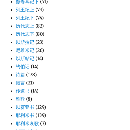
撒母耳记下
(51)
列王纪上
(73)
列王纪下
(74)
历代志上
(82)
历代志下
(80)
以斯拉记
(23)
尼希米记
(26)
以斯帖记
(14)
约伯记
(14)
诗篇
(178)
箴言
(21)
传道书
(14)
雅歌
(8)
以赛亚书
(129)
耶利米书
(139)
耶利米哀歌
(7)