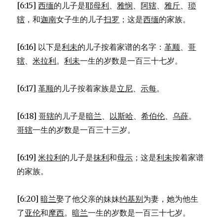
[6:15]
西缅
的儿子是
耶母利
、
雅悯
、
阿辖
、
雅斤
、
琐
辖
，和
迦南
女子生的儿子
扫罗
；这是
西缅
的家族。
[6:16] 以下是
利未
的儿子按着家谱的名字：
革顺
、
哥
辖
、
米拉利
。
利未
一生的岁数是一百三十七岁。
[6:17]
革顺
的儿子按着家族是
立尼
、
示每
。
[6:18]
哥辖
的儿子是
暗兰
、
以斯哈
、
希伯伦
、
乌薛
。
哥辖
一生的岁数是一百三十三岁。
[6:19]
米拉利
的儿子是
抹利
和
母示
；这是
利未
按着家谱
的家族。
[6:20]
暗兰
娶了他父亲的妹妹
约基别
为妻，她为他生
了
亚伦
和
摩西
。
暗兰
一生的岁数是一百三十七岁。