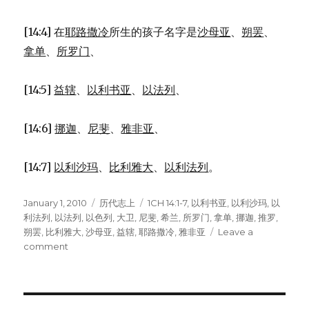
[14:4] 在
耶路撒冷
所生的孩子名字是
沙母亚
、
朔罢
、
拿单
、
所罗门
、
[14:5]
益辖
、
以利书亚
、
以法列
、
[14:6]
挪迦
、
尼斐
、
雅非亚
、
[14:7]
以利沙玛
、
比利雅大
、
以利法列
。
Posted
January 1, 2010
Categories
历代志上
Tags
1CH 14:1-7
,
以利书亚
,
以利沙玛
,
以
on
利法列
,
以法列
,
以色列
,
大卫
,
尼斐
,
希兰
,
所罗门
,
拿单
,
挪迦
,
推罗
,
朔罢
,
比利雅大
,
沙母亚
,
益辖
,
耶路撒冷
,
雅非亚
Leave a
comment
on
大
卫
在
耶