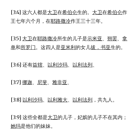
[3:4] 这六人都是
大卫
在
希伯仑
生的。
大卫
在
希伯仑
作
王七年六个月，在
耶路撒冷
作王三十三年。
[3:5]
大卫
在
耶路撒冷
所生的儿子是
示米亚
、
朔罢
、
拿
单
和
所罗门
。这四人是
亚米利
的女儿
拔．书亚
生的。
[3:6] 还有
益辖
、
以利沙玛
、
以利法列
、
[3:7]
挪迦
、
尼斐
、
雅非亚
、
[3:8]
以利沙玛
、
以利雅大
、
以利法列
，共九人。
[3:9] 这些全都是
大卫
的儿子，妃嫔的儿子不在其内；
她玛
是他们的妹妹。