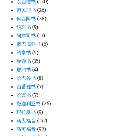
以西结书
(120)
但以理书
(26)
何西阿书
(28)
约珥书
(9)
阿摩司书
(17)
俄巴底亚书
(6)
约拿书
(5)
弥迦书
(15)
那鸿书
(4)
哈巴谷书
(8)
西番雅书
(7)
哈该书
(7)
撒迦利亚书
(26)
玛拉基书
(9)
马太福音
(152)
马可福音
(97)