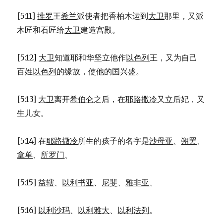
[5:11]
推罗
王
希兰
派使者把香柏木运到
大卫
那里，又派
木匠和石匠给
大卫
建造宫殿。
[5:12]
大卫
知道耶和华坚立他作
以色列
王，又为自己
百姓
以色列
的缘故，使他的国兴盛。
[5:13]
大卫
离开
希伯仑
之后，在
耶路撒冷
又立后妃，又
生儿女。
[5:14] 在
耶路撒冷
所生的孩子的名字是
沙母亚
、
朔罢
、
拿单
、
所罗门
、
[5:15]
益辖
、
以利书亚
、
尼斐
、
雅非亚
、
[5:16]
以利沙玛
、
以利雅大
、
以利法列
。