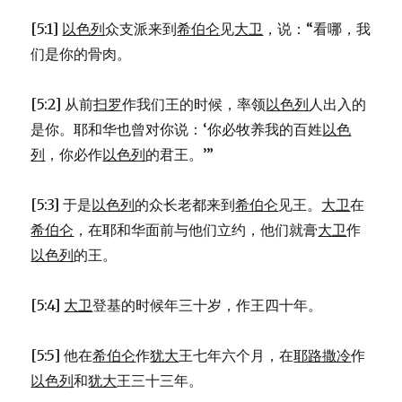
家
谱
[5:1]
以色列
众支派来到
希伯仑
见
大卫
，说：“看哪，我
(EXO
们是你的骨肉。
6:14-
27)
[5:2] 从前
扫罗
作我们王的时候，率领
以色列
人出入的
是你。耶和华也曾对你说：‘你必牧养我的百姓
以色
列
，你必作
以色列
的君王。’”
[5:3] 于是
以色列
的众长老都来到
希伯仑
见王。
大卫
在
希伯仑
，在耶和华面前与他们立约，他们就膏
大卫
作
以色列
的王。
[5:4]
大卫
登基的时候年三十岁，作王四十年。
[5:5] 他在
希伯仑
作
犹大
王七年六个月，在
耶路撒冷
作
以色列
和
犹大
王三十三年。