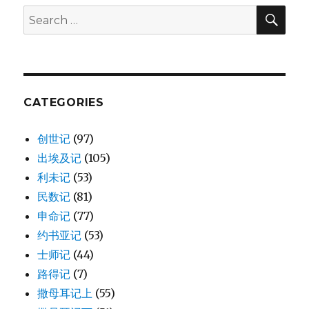
路
SE
Search
撒
for:
冷
的
活
动
(1CH
CATEGORIES
14:1-
7)
创世记
(97)
出埃及记
(105)
利未记
(53)
民数记
(81)
申命记
(77)
约书亚记
(53)
士师记
(44)
路得记
(7)
撒母耳记上
(55)