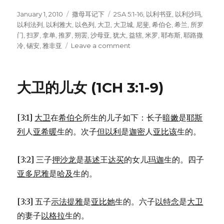
Posted
January 1, 2010
Categories
撒母耳记下
Tags
2SA 5:1-16
,
以利书亚
,
以利沙玛
,
on
以利法列
,
以利雅大
,
以色列
,
大卫
,
大卫城
,
尼斐
,
希伯仑
,
希兰
,
所罗
门
,
扫罗
,
拿单
,
推罗
,
朔罢
,
沙母亚
,
犹大
,
益辖
,
米罗
,
耶布斯
,
耶路撒
冷
,
锡安
,
雅非亚
Leave a comment
on
大
卫
作
大卫的儿女 (1CH 3:1-9)
全
以
色
[3:1]
大卫
在
希伯仑
所生的儿子如下：长子
暗嫩
是
耶斯
列
的
列
人
亚希暖
生的。次子
但以利
是
迦密
人
亚比该
生的。
王
(2SA
[3:2] 三子
押沙龙
是
基述
王
达买
的女儿
玛迦
生的。四子
5:1-
16)
亚多尼雅
是
哈及
生的。
[3:3] 五子
示法提雅
是
亚比她
生的。六子
以特念
是
大卫
的妻子
以格拉
生的。