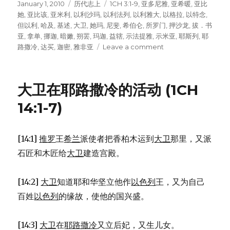
Posted
January 1, 2010
Categories
历代志上
Tags
1CH 3:1-9
,
亚多尼雅
,
亚希暖
,
亚比
on
她
,
亚比该
,
亚米利
,
以利沙玛
,
以利法列
,
以利雅大
,
以格拉
,
以特念
,
但以利
,
哈及
,
基述
,
大卫
,
她玛
,
尼斐
,
希伯仑
,
所罗门
,
押沙龙
,
拔．书
亚
,
拿单
,
挪迦
,
暗嫩
,
朔罢
,
玛迦
,
益辖
,
示法提雅
,
示米亚
,
耶斯列
,
耶
路撒冷
,
达买
,
迦密
,
雅非亚
Leave a comment
on
大
卫
的
大卫在耶路撒冷的活动 (1CH
儿
女
14:1-7)
(1CH
3:1-
9)
[14:1]
推罗
王
希兰
派使者把香柏木运到
大卫
那里，又派
石匠和木匠给
大卫
建造宫殿。
[14:2]
大卫
知道耶和华坚立他作
以色列
王，又为自己
百姓
以色列
的缘故，使他的国兴盛。
[14:3]
大卫
在
耶路撒冷
又立后妃，又生儿女。