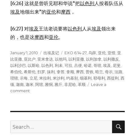
[6:26] 这就是曾听见耶和华说“把
以色列
人按着队伍从
埃及
地领出来”的
亚伦
和
摩西
，
[6:27] 对
埃及
王法老说要将
以色列
人从
埃及
领出来
的，也是这
摩西
和
亚伦
。
Posted
January 1, 2010
Categories
出埃及记
Tags
EXO 6:14-27
,
乌薛
,
亚伦
,
亚惜
,
亚
on
比亚撒
,
亚比户
,
亚米拿达
,
以他玛
,
以利亚撒
,
以利加拿
,
以利撒反
,
以利沙巴
,
以斯哈
,
以色列
,
利未
,
可拉
,
吕便
,
哈诺
,
哥辖
,
埃及
,
尼斐
,
希伯伦
,
希斯伦
,
扫罗
,
抹利
,
拿答
,
拿顺
,
摩西
,
普铁
,
暗兰
,
母示
,
法路
,
琐辖
,
示每
,
立尼
,
米拉利
,
米沙利
,
约基别
,
细基利
,
耶母利
,
西提利
,
西
缅
,
迦南
,
迦米
,
阿辖
,
雅悯
,
雅斤
,
非尼哈
,
革顺
Leave a
comment
on
亚
伦
和
摩
西
SE
Search
的
for: