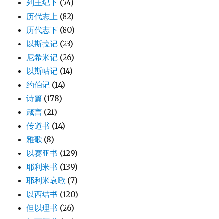
列王纪下
(74)
历代志上
(82)
历代志下
(80)
以斯拉记
(23)
尼希米记
(26)
以斯帖记
(14)
约伯记
(14)
诗篇
(178)
箴言
(21)
传道书
(14)
雅歌
(8)
以赛亚书
(129)
耶利米书
(139)
耶利米哀歌
(7)
以西结书
(120)
但以理书
(26)