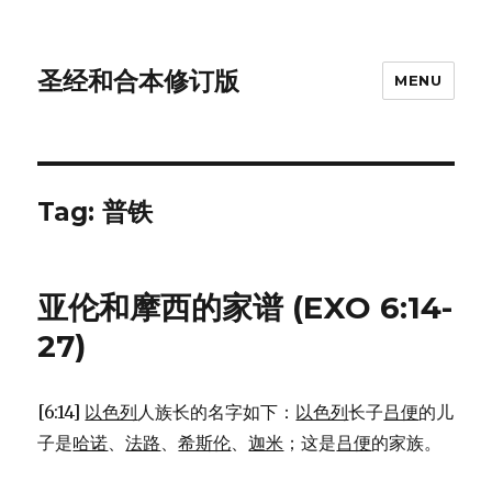
圣经和合本修订版
MENU
Tag: 普铁
亚伦和摩西的家谱 (EXO 6:14-
27)
[6:14]
以色列
人族长的名字如下：
以色列
长子
吕便
的儿
子是
哈诺
、
法路
、
希斯伦
、
迦米
；这是
吕便
的家族。