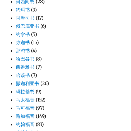
何西阿书
(28)
约珥书
(9)
阿摩司书
(17)
俄巴底亚书
(6)
约拿书
(5)
弥迦书
(15)
那鸿书
(4)
哈巴谷书
(8)
西番雅书
(7)
哈该书
(7)
撒迦利亚书
(26)
玛拉基书
(9)
马太福音
(152)
马可福音
(97)
路加福音
(149)
约翰福音
(83)