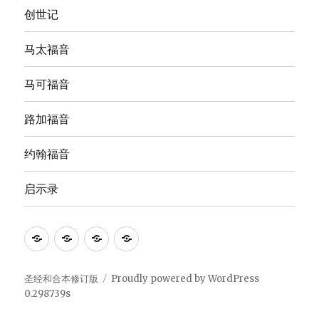
创世记
马太福音
马可福音
路加福音
约翰福音
启示录
Anna's
圣
The
The
Bible
经
English
Good
Study
和
Standard
News
圣经和合本修订版
Proudly powered by WordPress
0.298739s
合
Version
Translation
本