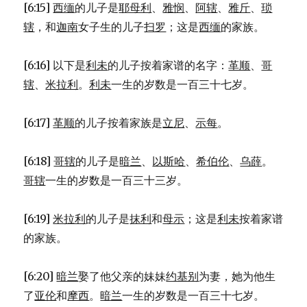
[6:15]
西缅
的儿子是
耶母利
、
雅悯
、
阿辖
、
雅斤
、
琐
辖
，和
迦南
女子生的儿子
扫罗
；这是
西缅
的家族。
[6:16] 以下是
利未
的儿子按着家谱的名字：
革顺
、
哥
辖
、
米拉利
。
利未
一生的岁数是一百三十七岁。
[6:17]
革顺
的儿子按着家族是
立尼
、
示每
。
[6:18]
哥辖
的儿子是
暗兰
、
以斯哈
、
希伯伦
、
乌薛
。
哥辖
一生的岁数是一百三十三岁。
[6:19]
米拉利
的儿子是
抹利
和
母示
；这是
利未
按着家谱
的家族。
[6:20]
暗兰
娶了他父亲的妹妹
约基别
为妻，她为他生
了
亚伦
和
摩西
。
暗兰
一生的岁数是一百三十七岁。