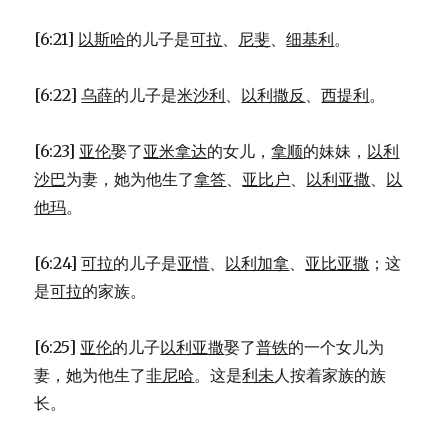
[6:21]
以斯哈
的儿子是
可拉
、
尼斐
、
细基利
。
[6:22]
乌薛
的儿子是
米沙利
、
以利撒反
、
西提利
。
[6:23]
亚伦
娶了
亚米拿达
的女儿，
拿顺
的妹妹，
以利
沙巴
为妻，她为他生了
拿答
、
亚比户
、
以利亚撒
、
以
他玛
。
[6:24]
可拉
的儿子是
亚惜
、
以利加拿
、
亚比亚撒
；这
是
可拉
的家族。
[6:25]
亚伦
的儿子
以利亚撒
娶了
普铁
的一个女儿为
妻，她为他生了
非尼哈
。这是
利未
人按着家族的族
长。