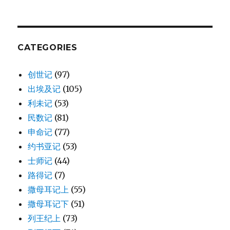
家
谱
(EXO
6:14-
27)
CATEGORIES
创世记
(97)
出埃及记
(105)
利未记
(53)
民数记
(81)
申命记
(77)
约书亚记
(53)
士师记
(44)
路得记
(7)
撒母耳记上
(55)
撒母耳记下
(51)
列王纪上
(73)