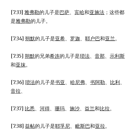
[7:33]
雅弗勒
的儿子是
巴萨
、
宾哈
和
亚施法
；这些都
是
雅弗勒
的儿子。
[7:34]
朔默
的儿子是
亚希
、
罗迦
、
耶户巴
和
亚兰
。
[7:35]
朔默
的兄弟
希连
的儿子是
琐法
、
音那
、
示利斯
和
亚抹
。
[7:36]
琐法
的儿子是
书亚
、
哈尼弗
、
书阿勒
、
比利
、
音拉
、
[7:37]
比悉
、
河得
、
珊玛
、
施沙
、
益兰
和
比拉
。
[7:38]
益帖
的儿子是
耶孚尼
、
毗斯巴
和
亚拉
。