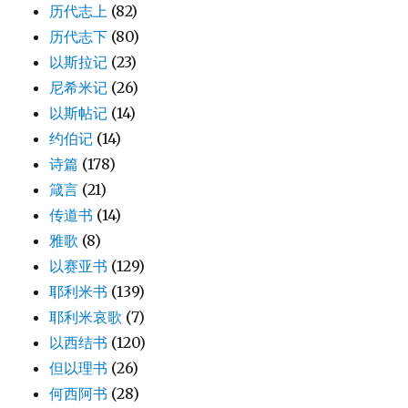
历代志上
(82)
历代志下
(80)
以斯拉记
(23)
尼希米记
(26)
以斯帖记
(14)
约伯记
(14)
诗篇
(178)
箴言
(21)
传道书
(14)
雅歌
(8)
以赛亚书
(129)
耶利米书
(139)
耶利米哀歌
(7)
以西结书
(120)
但以理书
(26)
何西阿书
(28)