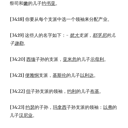
祭司和
嫩
的儿子
约书亚
。
[34:18] 你要从每个支派中选一个领袖来分配产业。
[34:19] 这些人的名字如下：
-
犹大
支派，
耶孚尼
的儿
子
迦勒
。
[34:20]
西缅
子孙的支派，
亚米忽
的儿子
示母利
。
[34:21]
便雅悯
支派，
基斯伦
的儿子
以利达
。
[34:22]
但
子孙支派的领袖，
约利
的儿子
布基
。
[34:23]
约瑟
的子孙，
玛拿西
子孙支派的领袖：
以弗
的
儿子
汉尼业
。