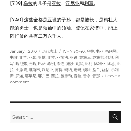
[7:39]
乌拉
的儿子是
亚拉
、
汉尼业
和
利写
。
[7:40] 这些全都是
亚设
的子孙，都是族长，是精壮大
能的勇士，也是领袖中的领袖。登记在家谱中，能上
阵打仗的共有二万六千人。
Posted
January 1, 2010
Categories
历代志上
Tags
1CH 7:30-40
,
乌拉
,
书亚
,
书阿勒
,
on
书雅
,
亚兰
,
亚希
,
亚抹
,
亚拉
,
亚施法
,
亚设
,
亦施瓦
,
亦施韦
,
何坦
,
利
写
,
哈尼弗
,
宾哈
,
巴萨
,
希别
,
希连
,
施沙
,
朔默
,
比利
,
比利亚
,
比悉
,
比
拉
,
比撒威
,
毗斯巴
,
汉尼业
,
河得
,
玛结
,
珊玛
,
琐法
,
益兰
,
益帖
,
示利
斯
,
罗迦
,
耶孚尼
,
耶户巴
,
西拉
,
雅弗勒
,
音拉
,
音拿
,
音那
Leave a
comment
on
亚
设
的
后
裔
SE
Search
(1CH
for:
7:30-