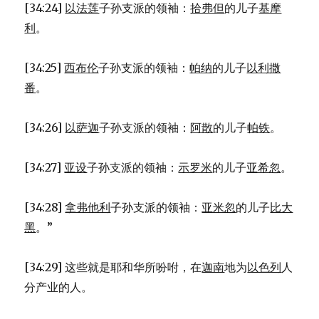
[34:24]
以法莲
子孙支派的领袖：
拾弗但
的儿子
基摩
利
。
[34:25]
西布伦
子孙支派的领袖：
帕纳
的儿子
以利撒
番
。
[34:26]
以萨迦
子孙支派的领袖：
阿散
的儿子
帕铁
。
[34:27]
亚设
子孙支派的领袖：
示罗米
的儿子
亚希忽
。
[34:28]
拿弗他利
子孙支派的领袖：
亚米忽
的儿子
比大
黑
。”
[34:29] 这些就是耶和华所吩咐，在
迦南
地为
以色列
人
分产业的人。