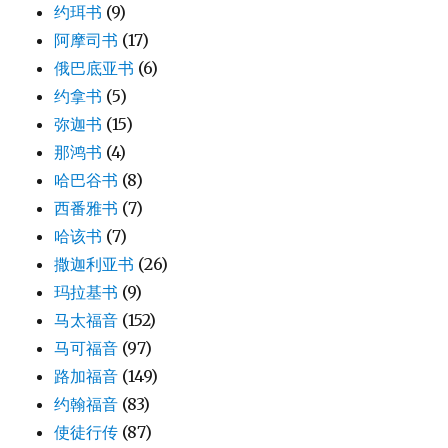
约珥书
(9)
阿摩司书
(17)
俄巴底亚书
(6)
约拿书
(5)
弥迦书
(15)
那鸿书
(4)
哈巴谷书
(8)
西番雅书
(7)
哈该书
(7)
撒迦利亚书
(26)
玛拉基书
(9)
马太福音
(152)
马可福音
(97)
路加福音
(149)
约翰福音
(83)
使徒行传
(87)