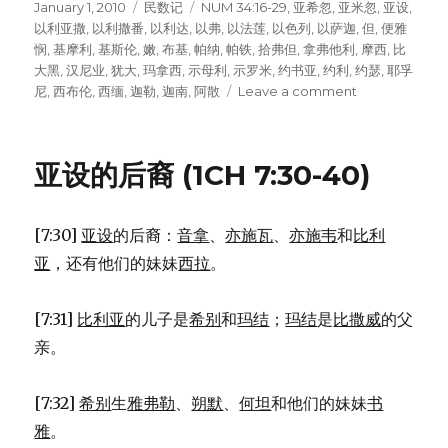
Posted
January 1, 2010
Categories
民数记
Tags
NUM 34:16-29
,
亚希忽
,
亚米忽
,
亚设
,
on
以利亚撒
,
以利撒番
,
以利达
,
以弗
,
以法莲
,
以色列
,
以萨迦
,
但
,
便雅
悯
,
基摩利
,
基斯伦
,
嫩
,
布基
,
帕纳
,
帕铁
,
拾弗但
,
拿弗他利
,
摩西
,
比
大黑
,
汉尼业
,
犹大
,
玛拿西
,
示母利
,
示罗米
,
约书亚
,
约利
,
约瑟
,
耶孚
尼
,
西布伦
,
西缅
,
迦勒
,
迦南
,
阿散
Leave a comment
on
负
责
分
亚设的后裔 (1CH 7:30-40)
地
的
领
[7:30]
亚设
的后裔：
音拿
、
亦施瓦
、
亦施韦
和
比利
袖
(NUM
亚
，还有他们的妹妹
西拉
。
34:16-
29)
[7:31]
比利亚
的儿子是
希别
和
玛结
；
玛结
是
比撒威
的父
亲。
[7:32]
希别
生
雅弗勒
、
朔默
、
何坦
和他们的妹妹
书
雅
。