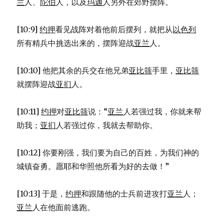
兰
人、
陀伯
人，以及
玛迦
人另外在郊野摆阵。
[10:9]
约押
看见战阵对着他前后摆列，就把从
以色列
所有精兵中挑选出来的，摆阵迎战
亚兰
人。
[10:10] 他把其余的兵交在他兄弟
亚比筛
手里，
亚比筛
就摆阵迎战
亚扪
人。
[10:11]
约押
对
亚比筛
说：“
亚兰
人若强过我，你就来帮
助我；
亚扪
人若强过你，我就去帮助你。
[10:12] 你要刚强，我们要为自己的百姓，为我们神的
城镇奋勇。愿耶和华照他所看为好的去做！”
[10:13] 于是，
约押
和跟随他的士兵前进攻打
亚兰
人；
亚兰
人在他面前逃跑。