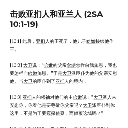
卫
的
击败亚扪人和亚兰人 (2SA
儿
子
10:1-19)
(2SA
3:2-
5)
[10:1] 此后，
亚扪
人的王死了，他儿子
哈嫩
接续他作
王。
[10:2]
大卫
说：“
哈嫩
的父亲
拿辖
怎样向我施恩，我也
要怎样向
哈嫩
施恩。”于是
大卫
派臣仆为他的父亲安慰
他。当
大卫
的臣仆到了
亚扪
人的境内，
[10:3]
亚扪
人的领袖对他们的主
哈嫩
说：“
大卫
派人来
安慰你，你看他是要尊敬你父亲吗？
大卫
派臣仆到你
这里，不是为了要窥探侦察，而倾覆这城吗？”