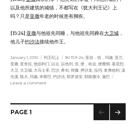
以及他所建筑的城镇，不都写在《犹大列王记》上
吗？只是
亚撒
年老的时候患有脚疾。
[15:24]
亚撒
与他祖先同睡，与他祖先同葬在
大卫城
，
他儿子
约沙法
接续他作王。
Posted
January 1, 2010
Categories
列王纪上
Tags
1KI 15:9-24
,
亚伯．伯．玛迦
,
亚兰
,
on
亚撒
,
亚舍拉
,
他伯利门
,
以云
,
以色列
,
但
,
便．哈达
,
便雅悯
,
基尼烈
,
大卫
,
大卫城
,
大马士革
,
巴沙
,
希旬
,
得撒
,
押沙龙
,
拉玛
,
拿弗他利
,
汲
沦溪
,
犹大
,
玛迦
,
米斯巴
,
约沙法
,
耶罗波安
,
耶路撒冷
,
迦巴
Leave a comment
on
犹
大
王
亚
Posts
PAGE
1
撒
(1KI
NEXT
navigation
15:9-
PAG
24)
E