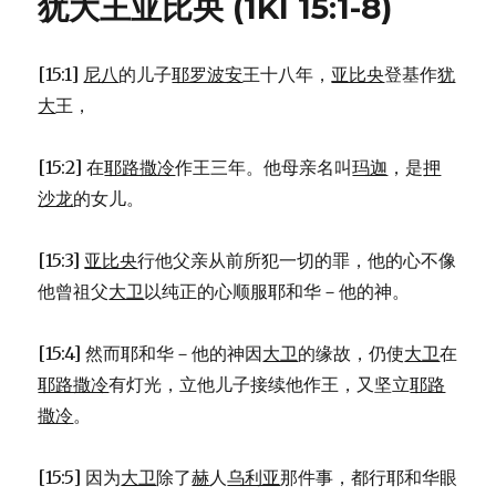
犹大王亚比央 (1KI 15:1-8)
死
(1KI
2:36-
[15:1]
尼八
的儿子
耶罗波安
王十八年，
亚比央
登基作
犹
46)
大
王，
[15:2] 在
耶路撒冷
作王三年。他母亲名叫
玛迦
，是
押
沙龙
的女儿。
[15:3]
亚比央
行他父亲从前所犯一切的罪，他的心不像
他曾祖父
大卫
以纯正的心顺服耶和华－他的神。
[15:4] 然而耶和华－他的神因
大卫
的缘故，仍使
大卫
在
耶路撒冷
有灯光，立他儿子接续他作王，又坚立
耶路
撒冷
。
[15:5] 因为
大卫
除了
赫
人
乌利亚
那件事，都行耶和华眼