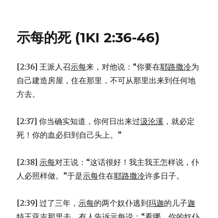
大
卫
的
示每的死 (1KI 2:36-46)
勇
士
(2SA
[2:36] 王派人召
示每
来，对他说：“你要在
耶路撒冷
为
23:8-
39)
自己建造房屋，住在那里，不可从那里出来到任何地
方去。
[2:37] 你当确实知道，你何日出来过
汲沦溪
，就必定
死！你的血必归到自己头上。”
[2:38]
示每
对王说：“这话很好！我主我王怎样说，仆
人必照样做。”于是
示每
住在
耶路撒冷
许多日子。
[2:39] 过了三年，
示每
的两个奴仆逃到
玛迦
的儿子
迦
特
王
亚吉
那里去。有人告诉
示每
说：“看哪，你的奴仆