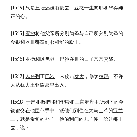
[15:14] 只是丘坛还没有废去。
亚撒
一生向耶和华存纯
正的心。
[15:15]
亚撒
将他父亲所分别为圣与自己所分别为圣的
金银和器皿都奉到耶和华的殿里。
[15:16]
亚撒
和
以色列
王
巴沙
在世的日子常常交战。
[15:17]
以色列
王
巴沙
上来攻击
犹大
，修筑
拉玛
，不许
人从
犹大
王
亚撒
那里出入。
[15:18] 于是
亚撒
把耶和华殿和王宫府库里所剩下的金
银都交在他臣仆手中，派他们到住在
大马士革
的
亚兰
王，就是
希旬
的孙子，
他伯利门
的儿子
便．哈达
那里
去，说：