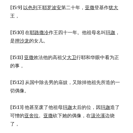
央
[15:9]
以色列
王
耶罗波安
第二十年，
亚撒
登基作
犹大
(1KI
15:1-
王，
8)
[15:10] 在
耶路撒冷
作王四十一年。他祖母名叫
玛迦
，
是
押沙龙
的女儿。
[15:11]
亚撒
效法他的高祖父
大卫
行耶和华眼中看为正
的事，
[15:12] 从国中除去男的庙妓，又除掉他祖先所造的一
切偶像。
[15:13] 他甚至废了他祖母
玛迦
太后的位，因
玛迦
造了
可憎的
亚舍拉
。
亚撒
砍下她的偶像，在
汲沦溪
边烧
了，