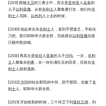
19)
[23:9] 跟随
大卫
的三勇士中，其次是
亚何亚
人
朵多
的
儿子
以利亚撒
。从前
非利士
人聚集要打仗，他们向
非
利士
人骂阵。
以色列
人上去的时候，
[23:10] 他起来击杀
非利士
人，直到手臂疲乏，手粘住
刀把。那日耶和华大获全胜，百姓跟在
以利亚撒
后面
只顾夺取掠物。
[23:11] 再其次是
哈拉
人
亚基
的儿子
沙玛
。一次，
非利
士
人聚集在
利希
，在一块长满红豆的田里，百姓在
非
利士
人面前逃跑。
[23:12]
沙玛
却站在那田的中间，防守那田，击败了
非
利士
人。耶和华大获全胜。
[23:13] 开始收割的时候，三个侍卫下到
亚杜兰洞
，到