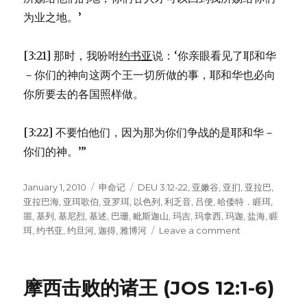
为业之地。’
[3:21] 那时，我吩咐
约书亚
说：‘你亲眼看见了耶和华
－你们的神向这两个王一切所做的事，耶和华也必向
你所要去的各国照样做。
[3:22] 不要怕他们，因为那为你们争战的是耶和华－
你们的神。’”
Posted
January 1, 2010
Categories
申命记
Tags
DEU 3:12-22
,
亚嫩谷
,
亚扪
,
亚拉巴
,
on
亚拉巴海
,
亚珥歌伯
,
亚罗珥
,
以色列
,
利乏音
,
吕便
,
哈倭特．睚珥
,
噩
,
基列
,
基尼烈
,
基述
,
巴珊
,
毗斯迦山
,
玛吉
,
玛拿西
,
玛迦
,
盐海
,
睚
珥
,
约书亚
,
约旦河
,
迦得
,
雅博河
Leave a comment
on
约
旦
河
摩西击败的诸王 (JOS 12:1-6)
东
土