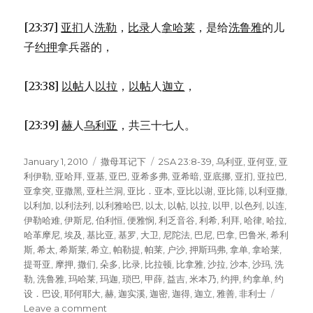
[23:37]
亚扪
人
洗勒
，
比录
人
拿哈莱
，是给
洗鲁雅
的儿
子
约押
拿兵器的，
[23:38]
以帖
人
以拉
，
以帖
人
迦立
，
[23:39]
赫
人
乌利亚
，共三十七人。
Posted
January 1, 2010
Categories
撒母耳记下
Tags
2SA 23:8-39
,
乌利亚
,
亚何亚
,
亚
on
利伊勒
,
亚哈拜
,
亚基
,
亚巴
,
亚希多弗
,
亚希暗
,
亚底挪
,
亚扪
,
亚拉巴
,
亚拿突
,
亚撒黑
,
亚杜兰洞
,
亚比．亚本
,
亚比以谢
,
亚比筛
,
以利亚撒
,
以利加
,
以利法列
,
以利雅哈巴
,
以太
,
以帖
,
以拉
,
以甲
,
以色列
,
以连
,
伊勒哈难
,
伊斯尼
,
伯利恒
,
便雅悯
,
利乏音谷
,
利希
,
利拜
,
哈律
,
哈拉
,
哈革摩尼
,
埃及
,
基比亚
,
基罗
,
大卫
,
尼陀法
,
巴尼
,
巴拿
,
巴鲁米
,
希利
斯
,
希太
,
希斯莱
,
希立
,
帕勒提
,
帕莱
,
户沙
,
押斯玛弗
,
拿单
,
拿哈莱
,
提哥亚
,
摩押
,
撒们
,
朵多
,
比录
,
比拉顿
,
比拿雅
,
沙拉
,
沙本
,
沙玛
,
洗
勒
,
洗鲁雅
,
玛哈莱
,
玛迦
,
琐巴
,
甲薛
,
益吉
,
米本乃
,
约押
,
约拿单
,
约
设．巴设
,
耶何耶大
,
赫
,
迦实溪
,
迦密
,
迦得
,
迦立
,
雅善
,
非利士
Leave a comment
on