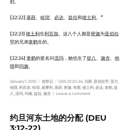
利
、
[22:22]
基薛
、
哈琐
、
必达
、
益拉
和
彼土利
。”
[22:23]
彼土利
生
利百加
。这八个人都是
密迦
为
亚伯拉
罕
的兄弟
拿鹤
生的。
[22:24]
拿鹤
的妾名叫
流玛
，她也生了
提八
、
迦含
、
他
辖
和
玛迦
。
Posted
January 1, 2010
Categories
创世记
Tags
GEN 22:20-24
,
乌斯
,
亚伯拉罕
,
亚兰
,
on
他辖
,
利百加
,
哈琐
,
基摩利
,
基薛
,
密迦
,
布斯
,
彼土利
,
必达
,
拿鹤
,
提
八
,
流玛
,
玛迦
,
益拉
,
迦含
Leave a comment
on
拿
鹤
的
约旦河东土地的分配 (DEU
后
代
3:12-22)