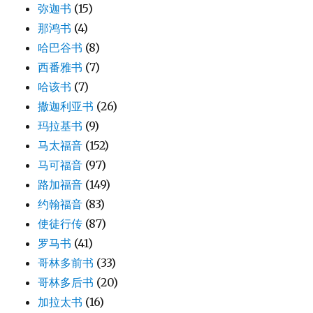
弥迦书
(15)
那鸿书
(4)
哈巴谷书
(8)
西番雅书
(7)
哈该书
(7)
撒迦利亚书
(26)
玛拉基书
(9)
马太福音
(152)
马可福音
(97)
路加福音
(149)
约翰福音
(83)
使徒行传
(87)
罗马书
(41)
哥林多前书
(33)
哥林多后书
(20)
加拉太书
(16)