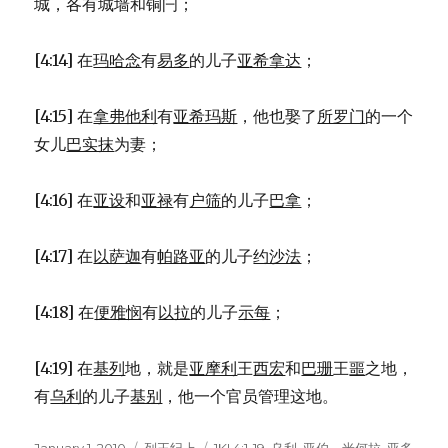
城，各有城墙和铜闩；
[4:14] 在
玛哈念
有
易多
的儿子
亚希拿达
；
[4:15] 在
拿弗他利
有
亚希玛斯
，他也娶了
所罗门
的一个
女儿
巴实抹
为妻；
[4:16] 在
亚设
和
亚禄
有
户筛
的儿子
巴拿
；
[4:17] 在
以萨迦
有
帕路亚
的儿子
约沙法
；
[4:18] 在
便雅悯
有
以拉
的儿子
示每
；
[4:19] 在
基列
地，就是
亚摩利
王
西宏
和
巴珊
王
噩
之地，
有
乌利
的儿子
基别
，他一个官员管理这地。