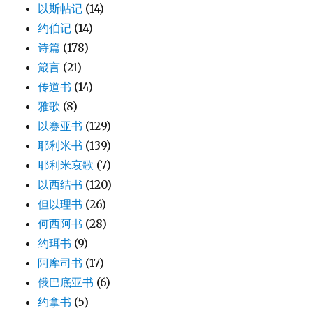
以斯帖记
(14)
约伯记
(14)
诗篇
(178)
箴言
(21)
传道书
(14)
雅歌
(8)
以赛亚书
(129)
耶利米书
(139)
耶利米哀歌
(7)
以西结书
(120)
但以理书
(26)
何西阿书
(28)
约珥书
(9)
阿摩司书
(17)
俄巴底亚书
(6)
约拿书
(5)