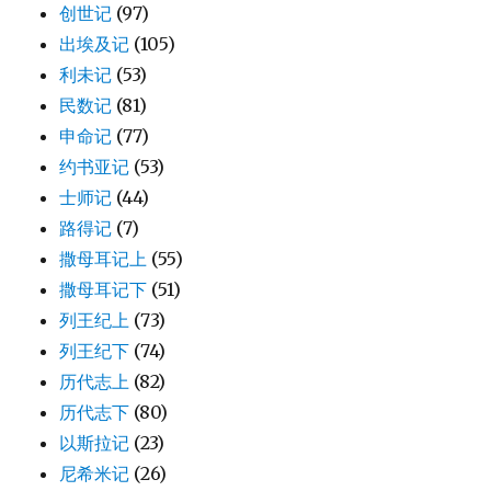
创世记
(97)
出埃及记
(105)
利未记
(53)
民数记
(81)
申命记
(77)
约书亚记
(53)
士师记
(44)
路得记
(7)
撒母耳记上
(55)
撒母耳记下
(51)
列王纪上
(73)
列王纪下
(74)
历代志上
(82)
历代志下
(80)
以斯拉记
(23)
尼希米记
(26)