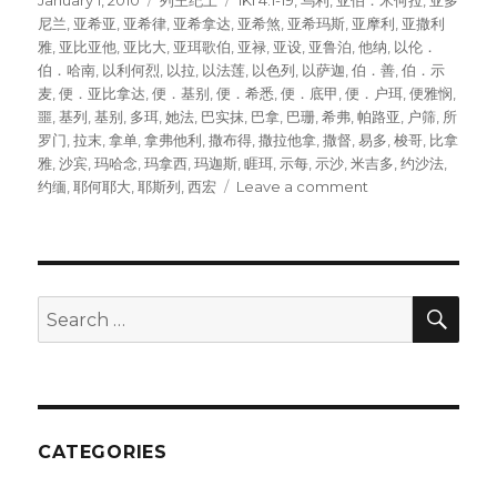
Posted
January 1, 2010
Categories
列王纪上
Tags
1KI 4:1-19
,
乌利
,
亚伯．米何拉
,
亚多
on
尼兰
,
亚希亚
,
亚希律
,
亚希拿达
,
亚希煞
,
亚希玛斯
,
亚摩利
,
亚撒利
雅
,
亚比亚他
,
亚比大
,
亚珥歌伯
,
亚禄
,
亚设
,
亚鲁泊
,
他纳
,
以伦．
伯．哈南
,
以利何烈
,
以拉
,
以法莲
,
以色列
,
以萨迦
,
伯．善
,
伯．示
麦
,
便．亚比拿达
,
便．基别
,
便．希悉
,
便．底甲
,
便．户珥
,
便雅悯
,
噩
,
基列
,
基别
,
多珥
,
她法
,
巴实抹
,
巴拿
,
巴珊
,
希弗
,
帕路亚
,
户筛
,
所
罗门
,
拉末
,
拿单
,
拿弗他利
,
撒布得
,
撒拉他拿
,
撒督
,
易多
,
梭哥
,
比拿
雅
,
沙宾
,
玛哈念
,
玛拿西
,
玛迦斯
,
睚珥
,
示每
,
示沙
,
米吉多
,
约沙法
,
约缅
,
耶何耶大
,
耶斯列
,
西宏
Leave a comment
on
所
罗
门
的
臣
SE
Search
仆
for:
(1KI
4:1-
19)
CATEGORIES