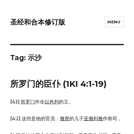
圣经和合本修订版
MENU
Tag: 示沙
所罗门的臣仆 (1KI 4:1-19)
[4:1]
所罗门
作全
以色列
的王。
[4:2] 这些是他的官员：
撒督
的儿子
亚撒利雅
作祭司，