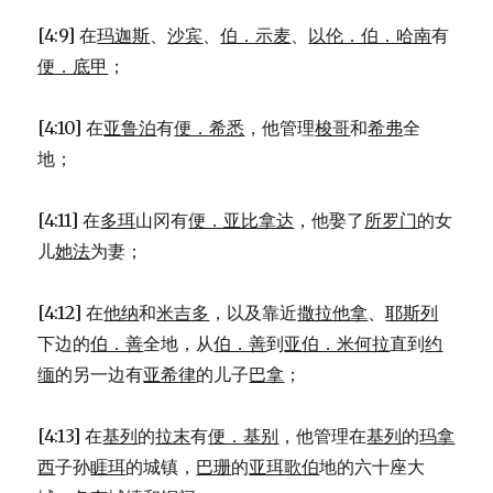
[4:9] 在
玛迦斯
、
沙宾
、
伯．示麦
、
以伦．伯．哈南
有
便．底甲
；
[4:10] 在
亚鲁泊
有
便．希悉
，他管理
梭哥
和
希弗
全
地；
[4:11] 在
多珥
山冈有
便．亚比拿达
，他娶了
所罗门
的女
儿
她法
为妻；
[4:12] 在
他纳
和
米吉多
，以及靠近
撒拉他拿
、
耶斯列
下边的
伯．善
全地，从
伯．善
到
亚伯．米何拉
直到
约
缅
的另一边有
亚希律
的儿子
巴拿
；
[4:13] 在
基列
的
拉末
有
便．基别
，他管理在
基列
的
玛拿
西
子孙
睚珥
的城镇，
巴珊
的
亚珥歌伯
地的六十座大