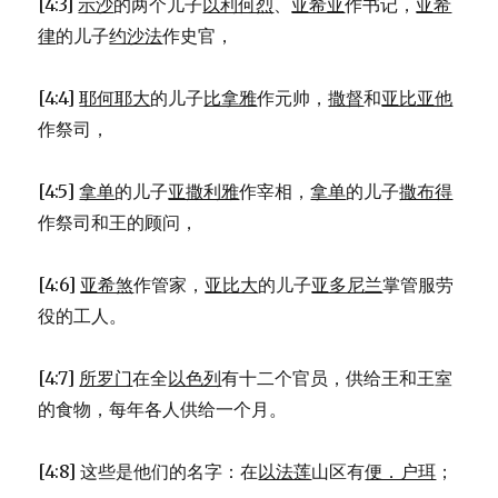
[4:3]
示沙
的两个儿子
以利何烈
、
亚希亚
作书记，
亚希
律
的儿子
约沙法
作史官，
[4:4]
耶何耶大
的儿子
比拿雅
作元帅，
撒督
和
亚比亚他
作祭司，
[4:5]
拿单
的儿子
亚撒利雅
作宰相，
拿单
的儿子
撒布得
作祭司和王的顾问，
[4:6]
亚希煞
作管家，
亚比大
的儿子
亚多尼兰
掌管服劳
役的工人。
[4:7]
所罗门
在全
以色列
有十二个官员，供给王和王室
的食物，每年各人供给一个月。
[4:8] 这些是他们的名字：在
以法莲
山区有
便．户珥
；