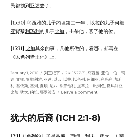
民都掳到
亚述
去了。
[15:30]
乌西雅
的儿子
约坦
第二十年，
以拉
的儿子
何细
亚
背叛
利玛利
的儿子
比加
，击杀他，篡了他的位。
[15:31]
比加
其余的事，凡他所做的，看哪，都写在
《以色列诸王记》上。
Posted
January 1, 2010
Categories
列王纪下
Tags
2KI 15:27-31
,
乌西雅
,
亚伯．伯．玛
on
迦
,
亚挪
,
亚撒利雅
,
亚述
,
以云
,
以拉
,
以色列
,
何细亚
,
利玛利
,
加利
利
,
基低斯
,
基列
,
夏琐
,
尼八
,
拿弗他利
,
提革拉．毗列色
,
撒玛利亚
,
比加
,
犹大
,
约坦
,
耶罗波安
Leave a comment
on
以
色
列
犹大的后裔 (1CH 2:1-8)
王
比
加
[2:1]
以色列
的儿子是
吕便
、
西缅
、
利未
、
犹大
、
以萨