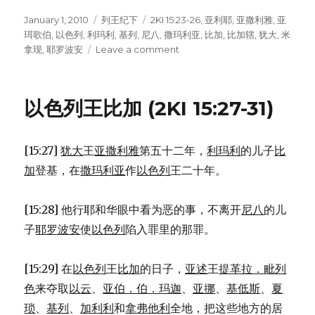
Posted
January 1, 2010
Categories
列王纪下
Tags
2KI 15:23-26
,
亚利耶
,
亚撒利雅
,
亚
on
珥歌伯
,
以色列
,
利玛利
,
基列
,
尼八
,
撒玛利亚
,
比加
,
比加辖
,
犹大
,
米
拿现
,
耶罗波安
Leave a comment
on
以
色
列
以色列王比加 (2KI 15:27-31)
王
比
加
[15:27]
犹大
王
亚撒利雅
第五十二年，
利玛利
的儿子
比
辖
(2KI
加
登基，在
撒玛利亚
作
以色列
王二十年。
15:23-
26)
[15:28] 他行耶和华眼中看为恶的事，不离开
尼八
的儿
子
耶罗波安
使
以色列
陷入罪里的那罪。
[15:29] 在
以色列
王
比加
的日子，
亚述
王
提革拉．毗列
色
来夺取
以云
、
亚伯．伯．玛迦
、
亚挪
、
基低斯
、
夏
琐
、
基列
、
加利利
和
拿弗他利
全地，把这些地方的居