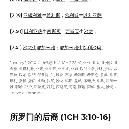
[2:39]
亚撒利雅
生
希利斯
；
希利斯
生
以利亚萨
；
[2:40]
以利亚萨
生
西斯买
；
西斯买
生
沙龙
；
[2:41]
沙龙
生
耶加米雅
；
耶加米雅
生
以利沙玛
。
Posted
January 1, 2010
Categories
历代志上
Tags
1CH 2:25-41
,
亚办
,
亚太
,
亚她拉
,
亚
on
希雅
,
亚撒利雅
,
亚来
,
亚比孩
,
亚比述
,
亚遍
,
以利亚萨
,
以利沙玛
,
以
弗拉
,
以示
,
以结
,
俄备得
,
兰
,
埃及
,
布拿
,
希利斯
,
希斯仑
,
拿单
,
拿答
,
摩利
,
撒拔
,
撒萨
,
比勒
,
沙买
,
沙龙
,
玛斯
,
益帖
,
示珊
,
约拿单
,
耶加米
雅
,
耶哈
,
耶户
,
耶拉篾
,
西列
,
西斯买
,
阿南
,
阿连
,
阿鲜
,
雅大
,
雅悯
Leave a comment
on
耶
拉
篾
所罗门的后裔 (1CH 3:10-16)
的
后