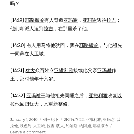
吗？
[14:19]
耶路撒冷
有人背叛
亚玛谢
，
亚玛谢
逃往
拉吉
；
他们却派人追到
拉吉
，在那里杀了他。
[14:20] 有人用马将他驮回，葬在
耶路撒冷
，与他祖先
一同葬在
大卫城
。
[14:21]
犹大
众百姓立
亚撒利雅
接续他父亲
亚玛谢
作
王，那时他年十六岁。
[14:22]
亚玛谢
王与他祖先同睡之后，
亚撒利雅
收复
以
拉他
回归
犹大
，又重新整修。
Posted
January 1, 2010
Categories
列王纪下
Tags
2KI 14:17-22
,
亚撒利雅
,
亚玛谢
,
以
on
拉他
,
以色列
,
大卫城
,
拉吉
,
犹大
,
约哈斯
,
约阿施
,
耶路撒冷
Leave a comment
on