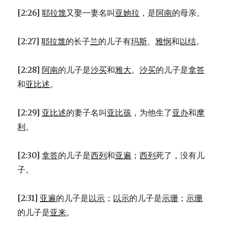
[2:26]
耶拉篾
又娶一妻名叫
亚她拉
，是
阿南
的母亲。
[2:27]
耶拉篾
的长子
兰
的儿子有
玛斯
、
雅悯
和
以结
。
[2:28]
阿南
的儿子是
沙买
和
雅大
。
沙买
的儿子是
拿答
和
亚比述
。
[2:29]
亚比述
的妻子名叫
亚比孩
，为他生了
亚办
和
摩
利
。
[2:30]
拿答
的儿子是
西列
和
亚遍
；
西列
死了，没有儿
子。
[2:31]
亚遍
的儿子是
以示
；
以示
的儿子是
示珊
；
示珊
的儿子是
亚来
。