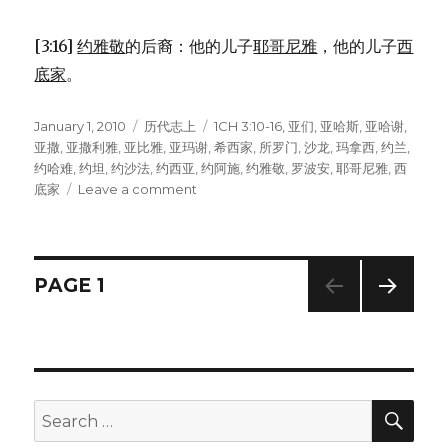
[3:16]
约雅敬
的后裔：他的儿子
耶哥尼雅
，他的儿子
西
底家
。
Posted
January 1, 2010
Categories
历代志上
Tags
1CH 3:10-16
,
亚们
,
亚哈斯
,
亚哈谢
,
on
亚撒
,
亚撒利雅
,
亚比雅
,
亚玛谢
,
希西家
,
所罗门
,
沙龙
,
玛拿西
,
约兰
,
约哈难
,
约坦
,
约沙法
,
约西亚
,
约阿施
,
约雅敬
,
罗波安
,
耶哥尼雅
,
西
底家
Leave a comment
on
所
罗
门
的
Posts
PAGE
1
后
裔
NEXT
navigation
(1CH
PAG
3:10-
E
16)
SE
Search
for: