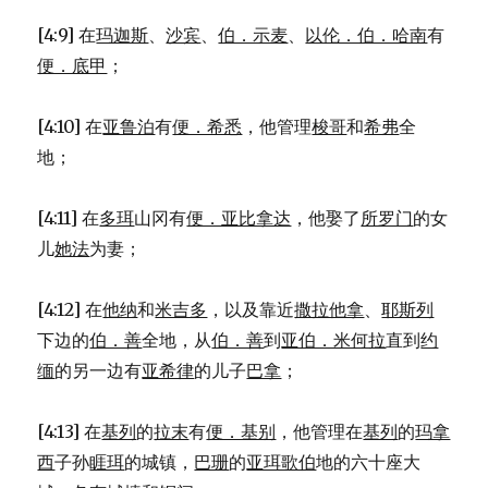
[4:9] 在
玛迦斯
、
沙宾
、
伯．示麦
、
以伦．伯．哈南
有
便．底甲
；
[4:10] 在
亚鲁泊
有
便．希悉
，他管理
梭哥
和
希弗
全
地；
[4:11] 在
多珥
山冈有
便．亚比拿达
，他娶了
所罗门
的女
儿
她法
为妻；
[4:12] 在
他纳
和
米吉多
，以及靠近
撒拉他拿
、
耶斯列
下边的
伯．善
全地，从
伯．善
到
亚伯．米何拉
直到
约
缅
的另一边有
亚希律
的儿子
巴拿
；
[4:13] 在
基列
的
拉末
有
便．基别
，他管理在
基列
的
玛拿
西
子孙
睚珥
的城镇，
巴珊
的
亚珥歌伯
地的六十座大