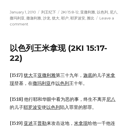
Posted
January 1, 2010
Categories
列王纪下
Tags
2KI 15:8-12
,
亚撒利雅
,
以色列
,
尼八
,
on
撒玛利亚
,
撒迦利雅
,
沙龙
,
犹大
,
耶户
,
耶罗波安
,
雅比
Leave a
comment
on
以
色
列
以色列王米拿现 (2KI 15:17-
王
撒
22)
迦
利
雅
[15:17]
犹大
王
亚撒利雅
第三十九年，
迦底
的儿子
米拿
(2KI
现
登基，在
撒玛利亚
作
以色列
王十年。
15:8-
12)
[15:18] 他行耶和华眼中看为恶的事，终生不离开
尼八
的儿子
耶罗波安
使
以色列
陷入罪里的那罪。
[15:19]
亚述
王
普勒
来攻击这地，
米拿现
给他一千他连