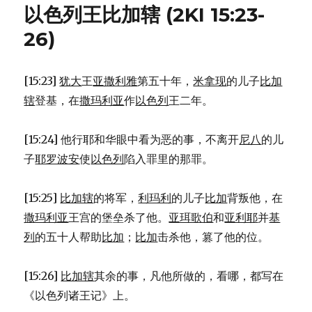
列
以色列王比加辖 (2KI 15:23-
王
米
26)
拿
现
(2KI
[15:23]
犹大
王
亚撒利雅
第五十年，
米拿现
的儿子
比加
15:17-
辖
登基，在
撒玛利亚
作
以色列
王二年。
22)
[15:24] 他行耶和华眼中看为恶的事，不离开
尼八
的儿
子
耶罗波安
使
以色列
陷入罪里的那罪。
[15:25]
比加辖
的将军，
利玛利
的儿子
比加
背叛他，在
撒玛利亚
王宫的堡垒杀了他。
亚珥歌伯
和
亚利耶
并
基
列
的五十人帮助
比加
；
比加
击杀他，篡了他的位。
[15:26]
比加辖
其余的事，凡他所做的，看哪，都写在
《以色列诸王记》上。