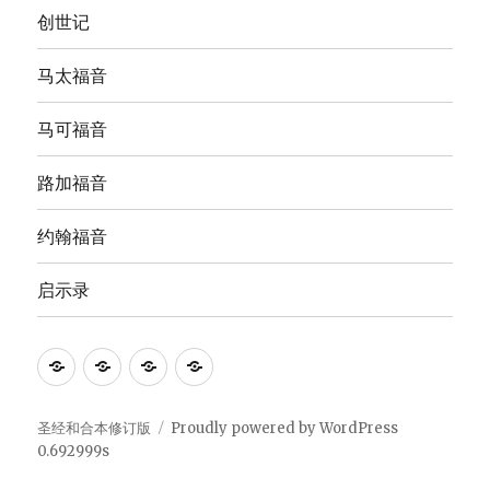
创世记
马太福音
马可福音
路加福音
约翰福音
启示录
Anna's
圣
The
The
Bible
经
English
Good
Study
和
Standard
News
圣经和合本修订版
Proudly powered by WordPress
0.692999s
合
Version
Translation
本