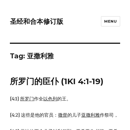
圣经和合本修订版
MENU
Tag: 亚撒利雅
所罗门的臣仆 (1KI 4:1-19)
[4:1]
所罗门
作全
以色列
的王。
[4:2] 这些是他的官员：
撒督
的儿子
亚撒利雅
作祭司，