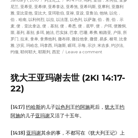
Posted
January 1, 2010
Categories
列王纪上
Tags
1KI 4:1-19
,
乌利
,
亚伯．米何拉
,
亚多
on
尼兰
,
亚希亚
,
亚希律
,
亚希拿达
,
亚希煞
,
亚希玛斯
,
亚摩利
,
亚撒利
雅
,
亚比亚他
,
亚比大
,
亚珥歌伯
,
亚禄
,
亚设
,
亚鲁泊
,
他纳
,
以伦．
伯．哈南
,
以利何烈
,
以拉
,
以法莲
,
以色列
,
以萨迦
,
伯．善
,
伯．示
麦
,
便．亚比拿达
,
便．基别
,
便．希悉
,
便．底甲
,
便．户珥
,
便雅悯
,
噩
,
基列
,
基别
,
多珥
,
她法
,
巴实抹
,
巴拿
,
巴珊
,
希弗
,
帕路亚
,
户筛
,
所
罗门
,
拉末
,
拿单
,
拿弗他利
,
撒布得
,
撒拉他拿
,
撒督
,
易多
,
梭哥
,
比拿
雅
,
沙宾
,
玛哈念
,
玛拿西
,
玛迦斯
,
睚珥
,
示每
,
示沙
,
米吉多
,
约沙法
,
约缅
,
耶何耶大
,
耶斯列
,
西宏
Leave a comment
on
所
罗
门
犹大王亚玛谢去世 (2KI 14:17-
的
臣
22)
仆
(1KI
4:1-
[14:17]
约哈斯
的儿子
以色列
王
约阿施
死后，
犹大
王
约
19)
阿施
的儿子
亚玛谢
又活了十五年。
[14:18]
亚玛谢
其余的事，不都写在《犹大列王记》上