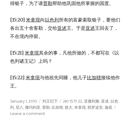
得银子，为了请
普勒
帮助他巩固他所掌握的国度。
[15:20]
米拿现
向
以色列
所有的富豪索取银子，要他们
各出五十舍客勒，交给
亚述
王。于是
亚述
王回去了，
不在境内停留。
[15:21]
米拿现
其余的事，凡他所做的，不都写在《以
色列诸王记》上吗？
[15:22]
米拿现
与他祖先同睡，他儿子
比加辖
接续他作
王。
Posted
January 1, 2010
Categories
列王纪下
Tags
2KI 15:17-22
,
亚撒利雅
,
亚述
,
以色
on
列
,
尼八
,
撒玛利亚
,
普勒
,
比加辖
,
犹大
,
米拿现
,
耶罗波安
,
迦底
Leave a comment
on
以
色