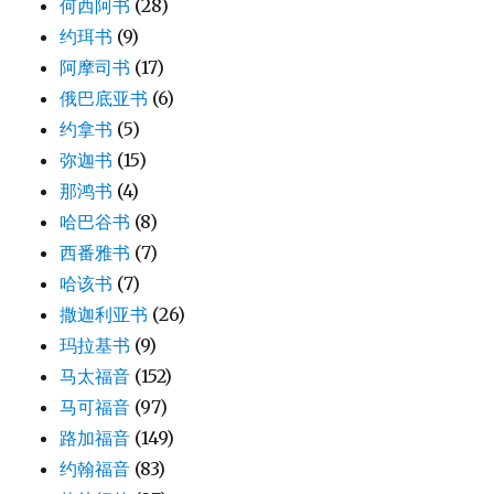
何西阿书
(28)
约珥书
(9)
阿摩司书
(17)
俄巴底亚书
(6)
约拿书
(5)
弥迦书
(15)
那鸿书
(4)
哈巴谷书
(8)
西番雅书
(7)
哈该书
(7)
撒迦利亚书
(26)
玛拉基书
(9)
马太福音
(152)
马可福音
(97)
路加福音
(149)
约翰福音
(83)