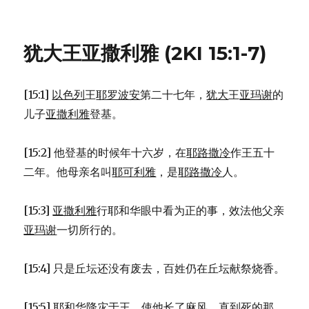
犹
大
王
犹大王亚撒利雅 (2KI 15:1-7)
亚
玛
谢
[15:1]
以色列
王
耶罗波安
第二十七年，
犹大
王
亚玛谢
的
去
世
儿子
亚撒利雅
登基。
(2KI
14:17-
[15:2] 他登基的时候年十六岁，在
耶路撒冷
作王五十
22)
二年。他母亲名叫
耶可利雅
，是
耶路撒冷
人。
[15:3]
亚撒利雅
行耶和华眼中看为正的事，效法他父亲
亚玛谢
一切所行的。
[15:4] 只是丘坛还没有废去，百姓仍在丘坛献祭烧香。
[15:5] 耶和华降灾于王，使他长了麻风，直到死的那