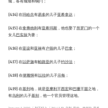
城，各有城墙和铜闩；
[4:14] 在
玛哈念
有
易多
的儿子
亚希拿达
；
[4:15] 在
拿弗他利
有
亚希玛斯
，他也娶了
所罗门
的一个
女儿
巴实抹
为妻；
[4:16] 在
亚设
和
亚禄
有
户筛
的儿子
巴拿
；
[4:17] 在
以萨迦
有
帕路亚
的儿子
约沙法
；
[4:18] 在
便雅悯
有
以拉
的儿子
示每
；
[4:19] 在
基列
地，就是
亚摩利
王
西宏
和
巴珊
王
噩
之地，
有
乌利
的儿子
基别
，他一个官员管理这地。