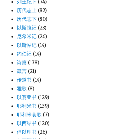
列王纪下
(74)
历代志上
(82)
历代志下
(80)
以斯拉记
(23)
尼希米记
(26)
以斯帖记
(14)
约伯记
(14)
诗篇
(178)
箴言
(21)
传道书
(14)
雅歌
(8)
以赛亚书
(129)
耶利米书
(139)
耶利米哀歌
(7)
以西结书
(120)
但以理书
(26)