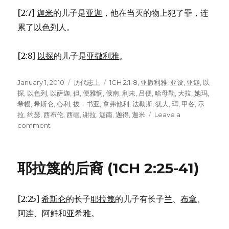
[2:7]
迦米
的儿子是
亚迦
，他在当灭的物上犯了罪，连
累了
以色列
人。
[2:8]
以探
的儿子是
亚撒利雅
。
Posted
January 1, 2010
Categories
历代志上
Tags
1CH 2:1-8
,
亚撒利雅
,
亚设
,
亚迦
,
以
on
探
,
以色列
,
以萨迦
,
但
,
便雅悯
,
俄南
,
利未
,
吕便
,
哈母勒
,
大拉
,
她玛
,
希幔
,
希斯仑
,
心利
,
拔．书亚
,
拿弗他利
,
法勒斯
,
犹大
,
珥
,
甲各
,
示
拉
,
约瑟
,
西布伦
,
西缅
,
谢拉
,
迦南
,
迦得
,
迦米
Leave a
comment
on
犹
大
的
耶拉篾的后裔 (1CH 2:25-41)
后
裔
(1CH
[2:25]
希斯仑
的长子
耶拉篾
的儿子有长子
兰
、
布拿
、
2:1-
8)
阿连
、
阿鲜
和
亚希雅
。