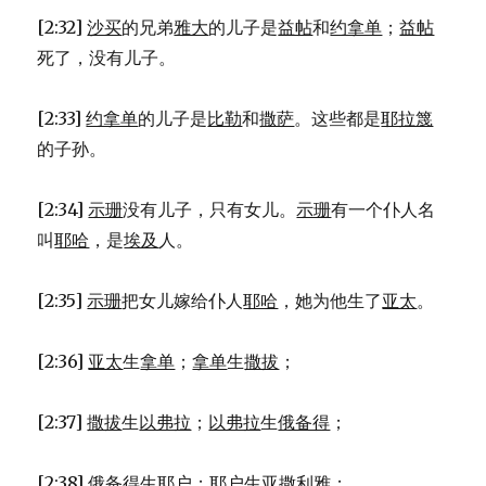
[2:32]
沙买
的兄弟
雅大
的儿子是
益帖
和
约拿单
；
益帖
死了，没有儿子。
[2:33]
约拿单
的儿子是
比勒
和
撒萨
。这些都是
耶拉篾
的子孙。
[2:34]
示珊
没有儿子，只有女儿。
示珊
有一个仆人名
叫
耶哈
，是
埃及
人。
[2:35]
示珊
把女儿嫁给仆人
耶哈
，她为他生了
亚太
。
[2:36]
亚太
生
拿单
；
拿单
生
撒拔
；
[2:37]
撒拔
生
以弗拉
；
以弗拉
生
俄备得
；
[2:38]
俄备得
生
耶户
；
耶户
生
亚撒利雅
；