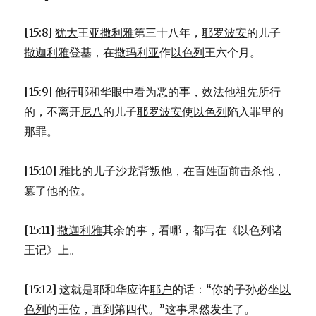
雅
(2KI
[15:8]
犹大
王
亚撒利雅
第三十八年，
耶罗波安
的儿子
15:1-
撒迦利雅
登基，在
撒玛利亚
作
以色列
王六个月。
7)
[15:9] 他行耶和华眼中看为恶的事，效法他祖先所行
的，不离开
尼八
的儿子
耶罗波安
使
以色列
陷入罪里的
那罪。
[15:10]
雅比
的儿子
沙龙
背叛他，在百姓面前击杀他，
篡了他的位。
[15:11]
撒迦利雅
其余的事，看哪，都写在《以色列诸
王记》上。
[15:12] 这就是耶和华应许
耶户
的话：“你的子孙必坐
以
色列
的王位，直到第四代。”这事果然发生了。