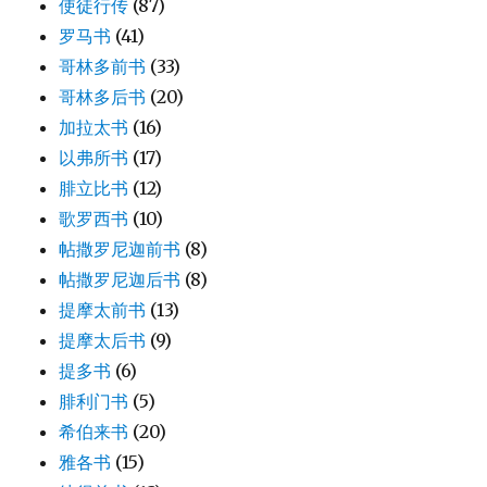
使徒行传
(87)
罗马书
(41)
哥林多前书
(33)
哥林多后书
(20)
加拉太书
(16)
以弗所书
(17)
腓立比书
(12)
歌罗西书
(10)
帖撒罗尼迦前书
(8)
帖撒罗尼迦后书
(8)
提摩太前书
(13)
提摩太后书
(9)
提多书
(6)
腓利门书
(5)
希伯来书
(20)
雅各书
(15)