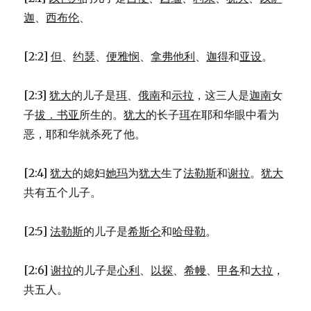
(2KI
15:27-
迦
、
西布伦
、
31)
[2:2]
但
、
约瑟
、
便雅悯
、
拿弗他利
、
迦得
和
亚设
。
[2:3]
犹大
的儿子是
珥
、
俄南
和
示拉
，这三人是
迦南
女
子
拔．书亚
所生的。
犹大
的长子
珥
在耶和华眼中看为
恶，耶和华就杀死了他。
[2:4]
犹大
的媳妇
她玛
为
犹大
生了
法勒斯
和
谢拉
。
犹大
共有五个儿子。
[2:5]
法勒斯
的儿子是
希斯仑
和
哈母勒
。
[2:6]
谢拉
的儿子是
心利
、
以探
、
希幔
、
甲各
和
大拉
，
共五人。