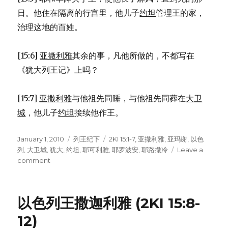
日。他住在隔离的行宫里，他儿子
约坦
管理王的家，
治理这地的百姓。
[15:6]
亚撒利雅
其余的事，凡他所做的，不都写在
《犹大列王记》上吗？
[15:7]
亚撒利雅
与他祖先同睡，与他祖先同葬在
大卫
城
，他儿子
约坦
接续他作王。
Posted
January 1, 2010
Categories
列王纪下
Tags
2KI 15:1-7
,
亚撒利雅
,
亚玛谢
,
以色
on
列
,
大卫城
,
犹大
,
约坦
,
耶可利雅
,
耶罗波安
,
耶路撒冷
Leave a
comment
on
犹
大
王
以色列王撒迦利雅 (2KI 15:8-
亚
撒
12)
利