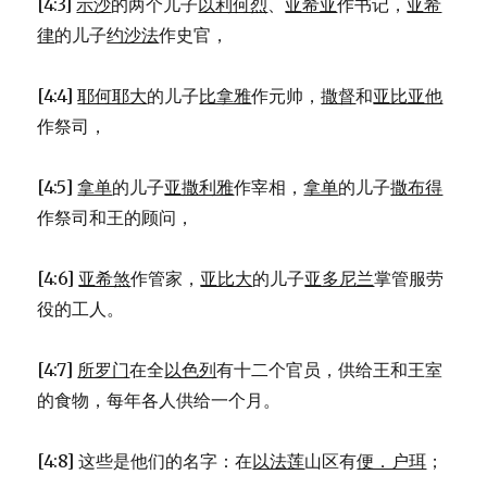
[4:3]
示沙
的两个儿子
以利何烈
、
亚希亚
作书记，
亚希
律
的儿子
约沙法
作史官，
[4:4]
耶何耶大
的儿子
比拿雅
作元帅，
撒督
和
亚比亚他
作祭司，
[4:5]
拿单
的儿子
亚撒利雅
作宰相，
拿单
的儿子
撒布得
作祭司和王的顾问，
[4:6]
亚希煞
作管家，
亚比大
的儿子
亚多尼兰
掌管服劳
役的工人。
[4:7]
所罗门
在全
以色列
有十二个官员，供给王和王室
的食物，每年各人供给一个月。
[4:8] 这些是他们的名字：在
以法莲
山区有
便．户珥
；