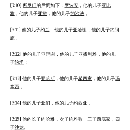
裔
[3:10]
所罗门
的后裔如下：
罗波安
，他的儿子
亚比
(1CH
2:25-
雅
，他的儿子
亚撒
，他的儿子
约沙法
，
41)
[3:11] 他的儿子
约兰
，他的儿子
亚哈谢
，他的儿子
约阿
施
，
[3:12] 他的儿子
亚玛谢
，他的儿子
亚撒利雅
，他的儿
子
约坦
；
[3:13] 他的儿子
亚哈斯
，他的儿子
希西家
，他的儿子
玛
拿西
，
[3:14] 他的儿子
亚们
，他的儿子
约西亚
，
[3:15] 他的长子
约哈难
，次子
约雅敬
，三子
西底家
，四
子
沙龙
。