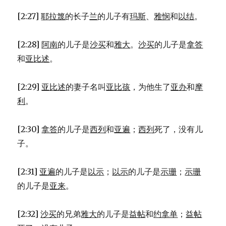
[2:27]
耶拉篾
的长子
兰
的儿子有
玛斯
、
雅悯
和
以结
。
[2:28]
阿南
的儿子是
沙买
和
雅大
。
沙买
的儿子是
拿答
和
亚比述
。
[2:29]
亚比述
的妻子名叫
亚比孩
，为他生了
亚办
和
摩
利
。
[2:30]
拿答
的儿子是
西列
和
亚遍
；
西列
死了，没有儿
子。
[2:31]
亚遍
的儿子是
以示
；
以示
的儿子是
示珊
；
示珊
的儿子是
亚来
。
[2:32]
沙买
的兄弟
雅大
的儿子是
益帖
和
约拿单
；
益帖