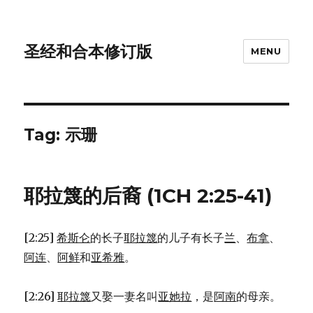
圣经和合本修订版
MENU
Tag: 示珊
耶拉篾的后裔 (1CH 2:25-41)
[2:25]
希斯仑
的长子
耶拉篾
的儿子有长子
兰
、
布拿
、
阿连
、
阿鲜
和
亚希雅
。
[2:26]
耶拉篾
又娶一妻名叫
亚她拉
，是
阿南
的母亲。