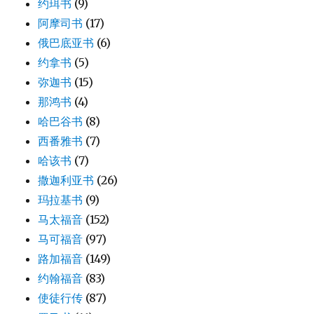
约珥书
(9)
阿摩司书
(17)
俄巴底亚书
(6)
约拿书
(5)
弥迦书
(15)
那鸿书
(4)
哈巴谷书
(8)
西番雅书
(7)
哈该书
(7)
撒迦利亚书
(26)
玛拉基书
(9)
马太福音
(152)
马可福音
(97)
路加福音
(149)
约翰福音
(83)
使徒行传
(87)