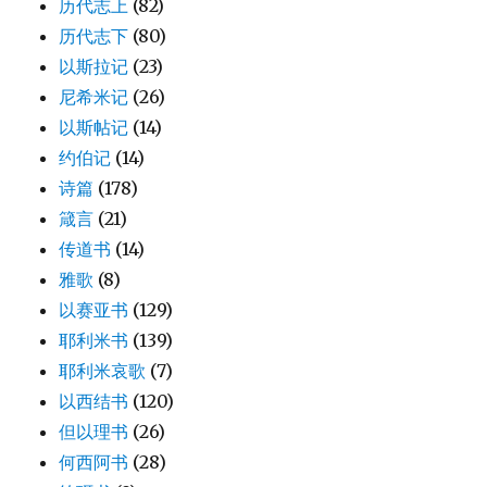
历代志上
(82)
历代志下
(80)
以斯拉记
(23)
尼希米记
(26)
以斯帖记
(14)
约伯记
(14)
诗篇
(178)
箴言
(21)
传道书
(14)
雅歌
(8)
以赛亚书
(129)
耶利米书
(139)
耶利米哀歌
(7)
以西结书
(120)
但以理书
(26)
何西阿书
(28)