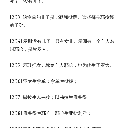
死了，没有儿子。
[2:33]
约拿单
的儿子是
比勒
和
撒萨
。这些都是
耶拉篾
的子孙。
[2:34]
示珊
没有儿子，只有女儿。
示珊
有一个仆人名
叫
耶哈
，是
埃及
人。
[2:35]
示珊
把女儿嫁给仆人
耶哈
，她为他生了
亚太
。
[2:36]
亚太
生
拿单
；
拿单
生
撒拔
；
[2:37]
撒拔
生
以弗拉
；
以弗拉
生
俄备得
；
[2:38]
俄备得
生
耶户
；
耶户
生
亚撒利雅
；