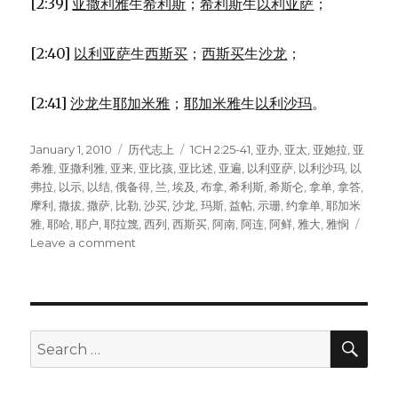
[2:39]
亚撒利雅
生
希利斯
；
希利斯
生
以利亚萨
；
[2:40]
以利亚萨
生
西斯买
；
西斯买
生
沙龙
；
[2:41]
沙龙
生
耶加米雅
；
耶加米雅
生
以利沙玛
。
Posted
January 1, 2010
Categories
历代志上
Tags
1CH 2:25-41
,
亚办
,
亚太
,
亚她拉
,
亚
on
希雅
,
亚撒利雅
,
亚来
,
亚比孩
,
亚比述
,
亚遍
,
以利亚萨
,
以利沙玛
,
以
弗拉
,
以示
,
以结
,
俄备得
,
兰
,
埃及
,
布拿
,
希利斯
,
希斯仑
,
拿单
,
拿答
,
摩利
,
撒拔
,
撒萨
,
比勒
,
沙买
,
沙龙
,
玛斯
,
益帖
,
示珊
,
约拿单
,
耶加米
雅
,
耶哈
,
耶户
,
耶拉篾
,
西列
,
西斯买
,
阿南
,
阿连
,
阿鲜
,
雅大
,
雅悯
Leave a comment
on
耶
拉
篾
的
后
SE
Search
裔
for:
(1CH
2:25-