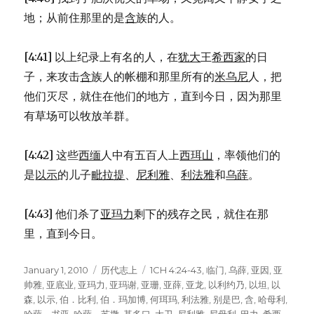
地；从前住那里的是
含
族的人。
[4:41] 以上纪录上有名的人，在
犹大
王
希西家
的日
子，来攻击
含
族人的帐棚和那里所有的
米乌尼
人，把
他们灭尽，就住在他们的地方，直到今日，因为那里
有草场可以牧放羊群。
[4:42] 这些
西缅
人中有五百人上
西珥山
，率领他们的
是
以示
的儿子
毗拉提
、
尼利雅
、
利法雅
和
乌薛
。
[4:43] 他们杀了
亚玛力
剩下的残存之民，就住在那
里，直到今日。
Posted
January 1, 2010
Categories
历代志上
Tags
1CH 4:24-43
,
临门
,
乌薛
,
亚因
,
亚
on
帅雅
,
亚底业
,
亚玛力
,
亚玛谢
,
亚珊
,
亚薛
,
亚龙
,
以利约乃
,
以坦
,
以
森
,
以示
,
伯．比利
,
伯．玛加博
,
何珥玛
,
利法雅
,
别是巴
,
含
,
哈母利
,