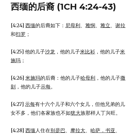
玛
西缅的后裔 (1CH 4:24-43)
利
的
后
[4:24]
西缅
的后裔如下：
尼母利
、
雅悯
、
雅立
、
谢拉
裔
(1CH
和
扫罗
；
1:28-
33)
[4:25] 他的儿子
沙龙
，他的儿子
米比衫
，他的儿子
米
施玛
；
[4:26]
米施玛
的后裔：他的儿子
哈母利
，他的儿子
撒
刻
，他的儿子
示每
。
[4:27]
示每
有十六个儿子和六个女儿，但他兄弟的儿
女不多，他们各家族也不如
犹大
族那样人丁兴旺。
[4:28]
西缅
人住在
别是巴
、
摩拉大
、
哈萨．书亚
、