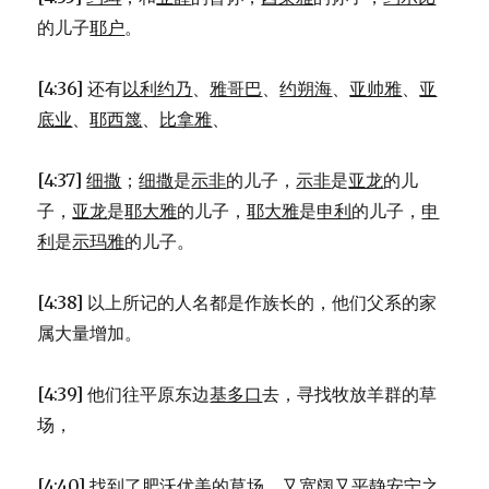
的儿子
耶户
。
[4:36] 还有
以利约乃
、
雅哥巴
、
约朔海
、
亚帅雅
、
亚
底业
、
耶西篾
、
比拿雅
、
[4:37]
细撒
；
细撒
是
示非
的儿子，
示非
是
亚龙
的儿
子，
亚龙
是
耶大雅
的儿子，
耶大雅
是
申利
的儿子，
申
利
是
示玛雅
的儿子。
[4:38] 以上所记的人名都是作族长的，他们父系的家
属大量增加。
[4:39] 他们往平原东边
基多口
去，寻找牧放羊群的草
场，
[4:40] 找到了肥沃优美的草场，又宽阔又平静安宁之