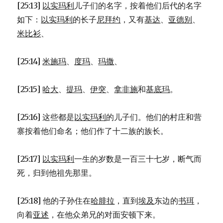
[25:13]
以实玛利
儿子们的名字，按着他们后代的名字
如下：
以实玛利
的长子
尼拜约
，又有
基达
、
亚德别
、
米比衫
、
[25:14]
米施玛
、
度玛
、
玛撒
、
[25:15]
哈大
、
提玛
、
伊突
、
拿非施
和
基底玛
。
[25:16] 这些都是
以实玛利
的儿子们。他们的村庄和营
寨按着他们命名；他们作了十二族的族长。
[25:17]
以实玛利
一生的岁数是一百三十七岁，断气而
死，归到他祖先那里。
[25:18] 他的子孙住在
哈腓拉
，直到
埃及
东边的
书珥
，
向着
亚述
，在他众弟兄的对面安顿下来。