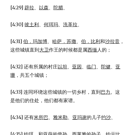
[4:29]
辟拉
、
以森
、
陀腊
、
[4:30]
彼土利
、
何珥玛
、
洗革拉
、
[4:31]
伯．玛加博
、
哈萨．苏撒
、
伯．比利
和
沙拉音
，
这些城镇直到
大卫
作王的时候都是属
西缅
人的；
[4:32] 还有所属的村庄
以坦
、
亚因
、
临门
、
陀健
、
亚
珊
，共五个城镇；
[4:33] 连同环绕这些城镇的一切乡村，直到
巴力
。这
是他们的住处，他们都有家谱。
[4:34] 还有
米所巴
、
雅米勒
、
亚玛谢
的儿子
约沙
、
[4:35]
约珥
，和
亚薛
的曾孙，
西莱雅
的孙子，
约示比