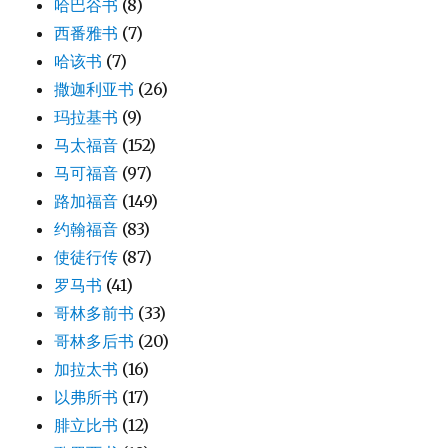
哈巴谷书
(8)
西番雅书
(7)
哈该书
(7)
撒迦利亚书
(26)
玛拉基书
(9)
马太福音
(152)
马可福音
(97)
路加福音
(149)
约翰福音
(83)
使徒行传
(87)
罗马书
(41)
哥林多前书
(33)
哥林多后书
(20)
加拉太书
(16)
以弗所书
(17)
腓立比书
(12)