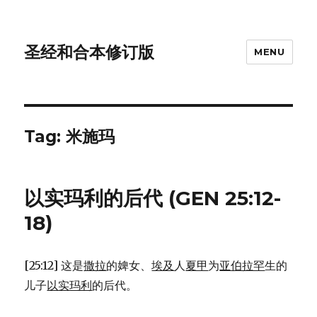
圣经和合本修订版
MENU
Tag: 米施玛
以实玛利的后代 (GEN 25:12-
18)
[25:12] 这是
撒拉
的婢女、
埃及
人
夏甲
为
亚伯拉罕
生的
儿子
以实玛利
的后代。