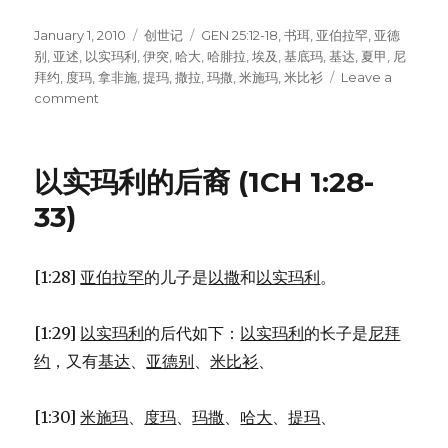
Posted
January 1, 2010
Categories
创世记
Tags
GEN 25:12-18
,
书珥
,
亚伯拉罕
,
亚德
on
别
,
亚述
,
以实玛利
,
伊突
,
哈大
,
哈腓拉
,
埃及
,
基底玛
,
基达
,
夏甲
,
尼
拜约
,
度玛
,
拿非施
,
提玛
,
撒拉
,
玛撒
,
米施玛
,
米比衫
Leave a
comment
on
以
实
玛
以实玛利的后裔 (1CH 1:28-
利
的
33)
后
代
(GEN
[1:28]
亚伯拉罕
的儿子是
以撒
和
以实玛利
。
25:12-
18)
[1:29]
以实玛利
的后代如下：
以实玛利
的长子是
尼拜
约
，又有
基达
、
亚德别
、
米比衫
、
[1:30]
米施玛
、
度玛
、
玛撒
、
哈大
、
提玛
、