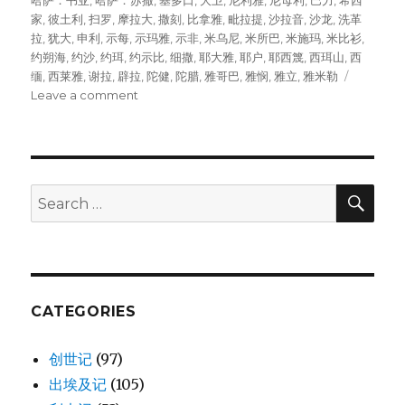
哈萨．书亚
,
哈萨．苏撒
,
基多口
,
大卫
,
尼利雅
,
尼母利
,
巴力
,
希西
家
,
彼土利
,
扫罗
,
摩拉大
,
撒刻
,
比拿雅
,
毗拉提
,
沙拉音
,
沙龙
,
洗革
拉
,
犹大
,
申利
,
示每
,
示玛雅
,
示非
,
米乌尼
,
米所巴
,
米施玛
,
米比衫
,
约朔海
,
约沙
,
约珥
,
约示比
,
细撒
,
耶大雅
,
耶户
,
耶西篾
,
西珥山
,
西
缅
,
西莱雅
,
谢拉
,
辟拉
,
陀健
,
陀腊
,
雅哥巴
,
雅悯
,
雅立
,
雅米勒
Leave a comment
on
西
缅
的
后
裔
SE
Search
(1CH
for:
4:24-
43)
CATEGORIES
创世记
(97)
出埃及记
(105)