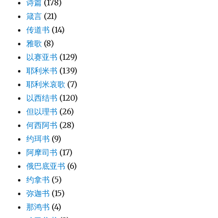
诗篇
(178)
箴言
(21)
传道书
(14)
雅歌
(8)
以赛亚书
(129)
耶利米书
(139)
耶利米哀歌
(7)
以西结书
(120)
但以理书
(26)
何西阿书
(28)
约珥书
(9)
阿摩司书
(17)
俄巴底亚书
(6)
约拿书
(5)
弥迦书
(15)
那鸿书
(4)