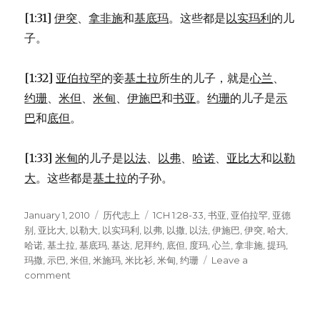
[1:31]
伊突
、
拿非施
和
基底玛
。这些都是
以实玛利
的儿
子。
[1:32]
亚伯拉罕
的妾
基土拉
所生的儿子，就是
心兰
、
约珊
、
米但
、
米甸
、
伊施巴
和
书亚
。
约珊
的儿子是
示
巴
和
底但
。
[1:33]
米甸
的儿子是
以法
、
以弗
、
哈诺
、
亚比大
和
以勒
大
。这些都是
基土拉
的子孙。
Posted
January 1, 2010
Categories
历代志上
Tags
1CH 1:28-33
,
书亚
,
亚伯拉罕
,
亚德
on
别
,
亚比大
,
以勒大
,
以实玛利
,
以弗
,
以撒
,
以法
,
伊施巴
,
伊突
,
哈大
,
哈诺
,
基土拉
,
基底玛
,
基达
,
尼拜约
,
底但
,
度玛
,
心兰
,
拿非施
,
提玛
,
玛撒
,
示巴
,
米但
,
米施玛
,
米比衫
,
米甸
,
约珊
Leave a
comment
on
以
实