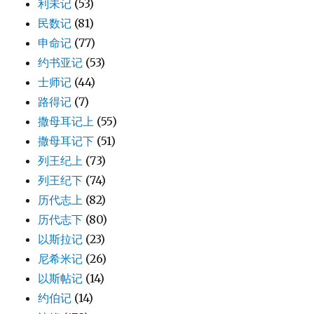
利未记
(53)
民数记
(81)
申命记
(77)
约书亚记
(53)
士师记
(44)
路得记
(7)
撒母耳记上
(55)
撒母耳记下
(51)
列王纪上
(73)
列王纪下
(74)
历代志上
(82)
历代志下
(80)
以斯拉记
(23)
尼希米记
(26)
以斯帖记
(14)
约伯记
(14)