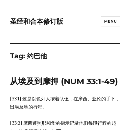
圣经和合本修订版
MENU
Tag: 约巴他
从埃及到摩押 (NUM 33:1-49)
[33:1] 这是
以色列
人按着队伍，在
摩西
、
亚伦
的手下，
出
埃及
地的行程。
[33:2]
摩西
遵照耶和华的指示记录他们每段行程的起