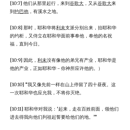
[10:7] 他们从那里起行，来到
谷歌大
，又从
谷歌大
来
到
约巴他
，有溪水之地。
[10:8] 那时，耶和华将
利未
支派分别出来，抬耶和华
的约柜，又侍立在耶和华面前事奉他，奉他的名祝
福，直到今日。
[10:9] 因此，
利未
没有像他的弟兄有产业，耶和华是
他的产业，正如耶和华－你神所应许他的。）
[10:10] “我又像先前一样在山上停留了四十昼夜。这
一次耶和华也应允我，不将你灭绝。
[10:11] 耶和华对我说：‘起来，走在百姓前面，领他们
进去得我向他们列祖起誓要给他们的地。’”