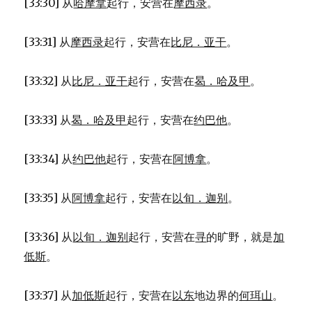
[33:30] 从
哈摩拿
起行，安营在
摩西录
。
[33:31] 从
摩西录
起行，安营在
比尼．亚干
。
[33:32] 从
比尼．亚干
起行，安营在
曷．哈及甲
。
[33:33] 从
曷．哈及甲
起行，安营在
约巴他
。
[33:34] 从
约巴他
起行，安营在
阿博拿
。
[33:35] 从
阿博拿
起行，安营在
以旬．迦别
。
[33:36] 从
以旬．迦别
起行，安营在
寻
的旷野，就是
加
低斯
。
[33:37] 从
加低斯
起行，安营在
以东
地边界的
何珥山
。