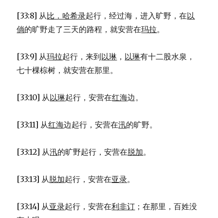
[33:8] 从
比．哈希录
起行，经过海，进入旷野，在
以
倘
的旷野走了三天的路程，就安营在
玛拉
。
[33:9] 从
玛拉
起行，来到
以琳
，
以琳
有十二股水泉，
七十棵棕树，就安营在那里。
[33:10] 从
以琳
起行，安营在
红海
边。
[33:11] 从
红海
边起行，安营在
汛
的旷野。
[33:12] 从
汛
的旷野起行，安营在
脱加
。
[33:13] 从
脱加
起行，安营在
亚录
。
[33:14] 从
亚录
起行，安营在
利非订
；在那里，百姓没