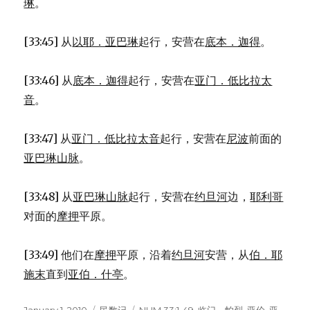
琳
。
[33:45] 从
以耶．亚巴琳
起行，安营在
底本．迦得
。
[33:46] 从
底本．迦得
起行，安营在
亚门．低比拉太
音
。
[33:47] 从
亚门．低比拉太音
起行，安营在
尼波
前面的
亚巴琳山脉
。
[33:48] 从
亚巴琳山脉
起行，安营在
约旦河
边，
耶利哥
对面的
摩押
平原。
[33:49] 他们在
摩押
平原，沿着
约旦河
安营，从
伯．耶
施末
直到
亚伯．什亭
。