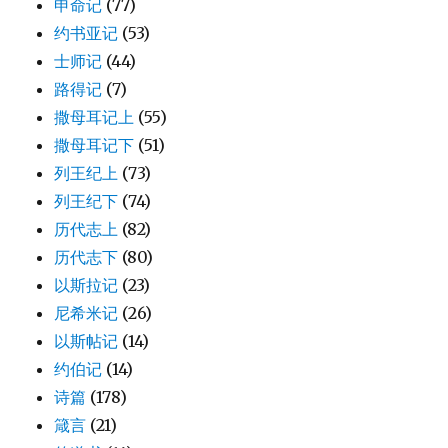
申命记
(77)
约书亚记
(53)
士师记
(44)
路得记
(7)
撒母耳记上
(55)
撒母耳记下
(51)
列王纪上
(73)
列王纪下
(74)
历代志上
(82)
历代志下
(80)
以斯拉记
(23)
尼希米记
(26)
以斯帖记
(14)
约伯记
(14)
诗篇
(178)
箴言
(21)