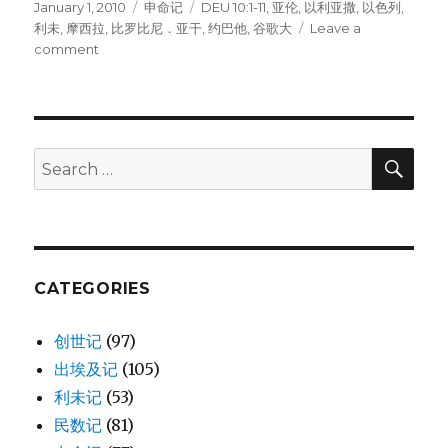
Posted
January 1, 2010
Categories
申命记
Tags
DEU 10:1-11
,
亚伦
,
以利亚撒
,
以色列
,
on
利未
,
摩西拉
,
比罗比尼．亚干
,
约巴他
,
谷歌大
Leave a
comment
on
摩
西
重
新
接
SE
Search
受
for:
诫
命
(DEU
10:1-
11)
CATEGORIES
创世记
(97)
出埃及记
(105)
利未记
(53)
民数记
(81)