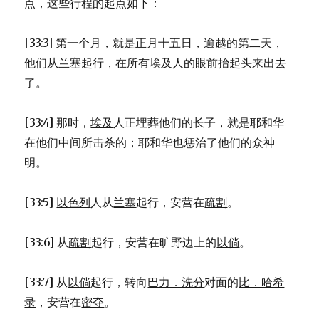
点，这些行程的起点如下：
[33:3] 第一个月，就是正月十五日，逾越的第二天，
他们从
兰塞
起行，在所有
埃及
人的眼前抬起头来出去
了。
[33:4] 那时，
埃及
人正埋葬他们的长子，就是耶和华
在他们中间所击杀的；耶和华也惩治了他们的众神
明。
[33:5]
以色列
人从
兰塞
起行，安营在
疏割
。
[33:6] 从
疏割
起行，安营在旷野边上的
以倘
。
[33:7] 从
以倘
起行，转向
巴力．洗分
对面的
比．哈希
录
，安营在
密夺
。