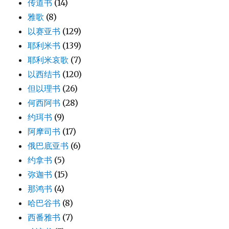
传道书
(14)
雅歌
(8)
以赛亚书
(129)
耶利米书
(139)
耶利米哀歌
(7)
以西结书
(120)
但以理书
(26)
何西阿书
(28)
约珥书
(9)
阿摩司书
(17)
俄巴底亚书
(6)
约拿书
(5)
弥迦书
(15)
那鸿书
(4)
哈巴谷书
(8)
西番雅书
(7)