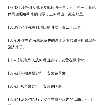
[33:38]
以色列
人出
埃及
地后四十年，五月初一，
亚伦
祭司遵照耶和华的指示，上
何珥山
，死在那里。
[33:39]
亚伦
死在
何珥山
的时候一百二十三岁。
[33:40] 住在
迦南
地
尼革夫
的
迦南
人
亚拉得
王听说
以色
列
人来了。
[33:41]
以色列
人从
何珥山
起行，安营在
撒摩拿
。
[33:42] 从
撒摩拿
起行，安营在
普嫩
。
[33:43] 从
普嫩
起行，安营在
阿伯
。
[33:44] 从
阿伯
起行，安营在
摩押
境内的
以耶．亚巴