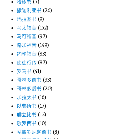
哈该书
(7)
撒迦利亚书
(26)
玛拉基书
(9)
马太福音
(152)
马可福音
(97)
路加福音
(149)
约翰福音
(83)
使徒行传
(87)
罗马书
(41)
哥林多前书
(33)
哥林多后书
(20)
加拉太书
(16)
以弗所书
(17)
腓立比书
(12)
歌罗西书
(10)
帖撒罗尼迦前书
(8)