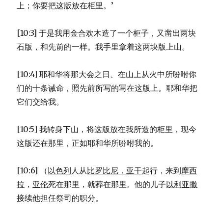
上；你要把这版放在柜里。’
[10:3] 于是我用金合欢木造了一个柜子，又凿出两块
石版，和先前的一样。我手里拿着这两块版上山。
[10:4] 耶和华将那大会之日、在山上从火中所吩咐你
们的十条诫命，照先前所写的写在这版上。耶和华把
它们交给我。
[10:5] 我转身下山，将这版放在我所造的柜里，现今
这版还在那里，正如耶和华所吩咐我的。
[10:6] （
以色列
人从
比罗比尼．亚干
起行，来到
摩西
拉
，
亚伦
死在那里，就葬在那里。他的儿子
以利亚撒
接续他担任祭司的职分。