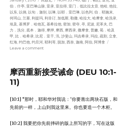
Posted
January 1, 2010
Categories
民数记
Tags
NUM 33:1-49
,
临门．帕烈
,
亚伦
,
亚
on
伯．什亭
,
亚巴琳山脉
,
亚录
,
亚拉得
,
亚门．低比拉太音
,
他哈
,
他拉
,
以东
,
以倘
,
以旬．迦别
,
以琳
,
以耶．亚巴琳
,
以色列
,
伯．耶施末
,
何珥山
,
兰塞
,
利提玛
,
利非订
,
加低斯
,
勒撒
,
哈拉大
,
哈摩拿
,
哈洗录
,
埃及
,
基博罗．哈他瓦
,
基希拉他
,
密加
,
密夺
,
寻
,
尼波
,
尼革夫
,
巴
力．洗分
,
底本．迦得
,
摩押
,
摩西
,
摩西录
,
撒摩拿
,
普嫩
,
曷．哈及
甲
,
比．哈希录
,
比尼．亚干
,
汛
,
沙斐山
,
玛吉希录
,
玛拉
,
疏割
,
立拿
,
红海
,
约巴他
,
约旦河
,
耶利哥
,
脱加
,
西奈
,
迦南
,
阿伯
,
阿博拿
Leave a comment
on
从
埃
及
摩西重新接受诫命 (DEU 10:1-
到
摩
11)
押
(NUM
33:1-
[10:1] “那时，耶和华对我说：‘你要凿出两块石版，和
49)
先前的一样，上山到我这里来。你也要造一个木柜。
[10:2] 我要把你先前摔碎的版上所写的字，写在这版