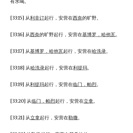
有水喝。
[33:15] 从
利非订
起行，安营在
西奈
的旷野。
[33:16] 从
西奈
的旷野起行，安营在
基博罗．哈他瓦
。
[33:17] 从
基博罗．哈他瓦
起行，安营在
哈洗录
。
[33:18] 从
哈洗录
起行，安营在
利提玛
。
[33:19] 从
利提玛
起行，安营在
临门．帕烈
。
[33:20] 从
临门．帕烈
起行，安营在
立拿
。
[33:21] 从
立拿
起行，安营在
勒撒
。