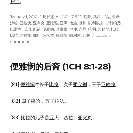
户伸
。
Posted
January 1, 2010
Categories
历代志上
Tags
1CH 7:6-12
,
乌薛
,
乌西
,
书品
,
亚希
on
沙哈
,
亚拉篾
,
亚拿突
,
亚比雅
,
亚黑
,
他施
,
以利
,
以利以谢
,
以利约乃
,
以斯本
,
以珥
,
以笏
,
便雅悯
,
基拿拿
,
户伸
,
户品
,
暗利
,
比勒罕
,
比拉
,
比结
,
约阿施
,
细坦
,
细米拉
,
耶乌施
,
耶利末
,
耶叠
Leave a
comment
on
便
雅
悯
便雅悯的后裔 (1CH 8:1-28)
的
后
裔
[8:1]
便雅悯
生长子
比拉
，次子
亚实别
，三子
亚哈拉
，
(1CH
7:6-
12)
[8:2] 四子
挪哈
，五子
拉法
。
[8:3]
比拉
的儿子是
亚大
、
基拉
、
亚比忽
、