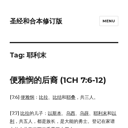
圣经和合本修订版
MENU
Tag: 耶利末
便雅悯的后裔 (1CH 7:6-12)
[7:6]
便雅悯
：
比拉
、
比结
和
耶叠
，共三人。
[7:7]
比拉
的儿子：
以斯本
、
乌西
、
乌薛
、
耶利末
和
以
利
，共五人，都是族长，是大能的勇士。登记在家谱