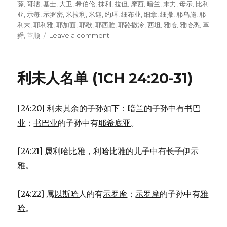
薛
,
哥辖
,
基士
,
大卫
,
希伯伦
,
抹利
,
拉但
,
摩西
,
暗兰
,
末力
,
母示
,
比利
亚
,
示每
,
示罗密
,
米拉利
,
米迦
,
约珥
,
细布业
,
细拿
,
细撒
,
耶乌施
,
耶
利末
,
耶利雅
,
耶加面
,
耶歇
,
耶西雅
,
耶路撒冷
,
西坦
,
雅哈
,
雅哈悉
,
革
舜
,
革顺
Leave a comment
on
利
未
人
利未人名单 (1CH 24:20-31)
的
职
务
[24:20]
利未
其余的子孙如下：
暗兰
的子孙中有
书巴
(1CH
23:2-
业
；
书巴业
的子孙中有
耶希底亚
。
32)
[24:21] 属
利哈比雅
，
利哈比雅
的儿子中有长子
伊示
雅
。
[24:22] 属
以斯哈
人的有
示罗摩
；
示罗摩
的子孙中有
雅
哈
。