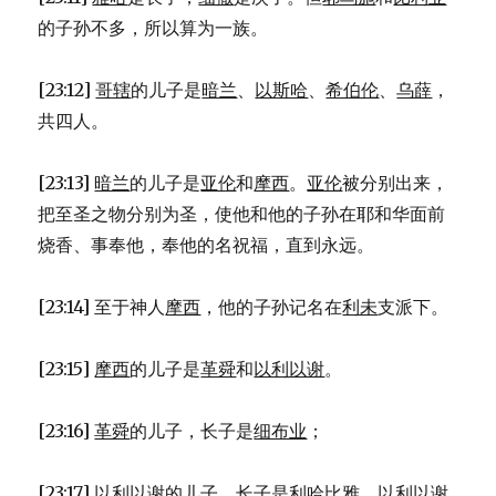
的子孙不多，所以算为一族。
[23:12]
哥辖
的儿子是
暗兰
、
以斯哈
、
希伯伦
、
乌薛
，
共四人。
[23:13]
暗兰
的儿子是
亚伦
和
摩西
。
亚伦
被分别出来，
把至圣之物分别为圣，使他和他的子孙在耶和华面前
烧香、事奉他，奉他的名祝福，直到永远。
[23:14] 至于神人
摩西
，他的子孙记名在
利未
支派下。
[23:15]
摩西
的儿子是
革舜
和
以利以谢
。
[23:16]
革舜
的儿子，长子是
细布业
；
[23:17]
以利以谢
的儿子，长子是
利哈比雅
。
以利以谢