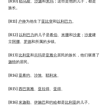
[8:10]
耶乌斯
、
沙迦
和
米玛
；这些是他的儿子，都是
族长。
[8:11]
户伸
为他生了
亚比突
和
以利巴力
。
[8:12]
以利巴力
的儿子是
希伯
、
米珊
和
沙麦
；
沙麦
建
立
阿挪
、
罗德
和所属的乡镇。
[8:13]
比利亚
和
示玛
是
亚雅仑
居民的族长，他们驱逐了
迦特
的居民。
[8:14]
亚希约
、
沙煞
、
耶利末
、
[8:15]
西巴第雅
、
亚拉得
、
亚得
、
[8:16]
米迦勒
、
伊施巴
和
约哈
都是
比利亚
的儿子。