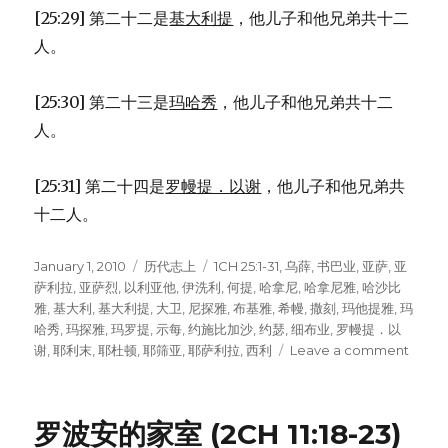
[25:29] 第二十二是
基大利提
，他儿子和他兄弟共十二
人。
[25:30] 第二十三是
玛哈秀
，他儿子和他兄弟共十二
人。
[25:31] 第二十四是
罗幔提．以谢
，他儿子和他兄弟共
十二人。
Posted
January 1, 2010
Categories
历代志上
Tags
1CH 25:1-31
,
乌薛
,
书巴业
,
亚萨
,
亚
on
萨利拉
,
亚萨烈
,
以利亚他
,
伊洗利
,
何提
,
哈拿尼
,
哈拿尼雅
,
哈沙比
雅
,
基大利
,
基大利提
,
大卫
,
尼探雅
,
布基雅
,
希幔
,
撒刻
,
玛他提雅
,
玛
哈秀
,
玛探雅
,
玛罗提
,
示每
,
约施比加沙
,
约瑟
,
细布业
,
罗幔提．以
谢
,
耶利末
,
耶杜顿
,
耶筛亚
,
耶萨利拉
,
西利
Leave a comment
on
圣
殿
中
罗波安的家室 (2CH 11:18-23)
的