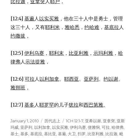
比拉迦
，
亚拿突
人
耶户
，
[12:4]
基遍
人
以实买雅
，他在三十人中是勇士，管理
这三十人，又有
耶利米
，
雅哈悉
，
约哈难
，
基底拉
人
约撒拔
，
[12:5]
伊利乌赛
，
耶利末
，
比亚利雅
，
示玛利雅
，
哈
律弗
人
示法提雅
，
[12:6]
可拉
人
以利加拿
、
耶西亚
、
亚萨列
、
约以谢
、
雅朔班
，
[12:7]
基多
人
耶罗罕
的儿子
犹拉
和
西巴第雅
。
Posted
January 1, 2010
Categories
历代志上
Tags
1CH 12:1-7
,
亚希以谢
,
亚拿突
,
亚斯
on
玛威
,
亚萨列
,
以利加拿
,
以实买雅
,
伊利乌赛
,
便雅悯
,
可拉
,
哈律弗
,
基士
,
基多
,
基底拉
,
基比亚
,
基遍
,
大卫
,
扫罗
,
比亚利雅
,
比拉迦
,
毗