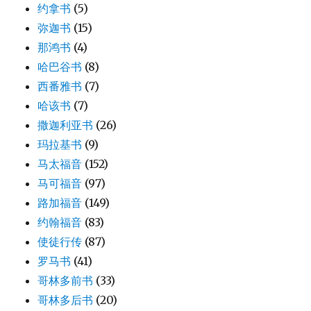
约拿书
(5)
弥迦书
(15)
那鸿书
(4)
哈巴谷书
(8)
西番雅书
(7)
哈该书
(7)
撒迦利亚书
(26)
玛拉基书
(9)
马太福音
(152)
马可福音
(97)
路加福音
(149)
约翰福音
(83)
使徒行传
(87)
罗马书
(41)
哥林多前书
(33)
哥林多后书
(20)