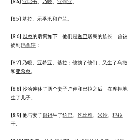
[8:4]
亚比书
、
乃幔
、
亚何亚
、
[8:5]
基拉
、
示孚汛
和
户兰
。
[8:6]
以忽
的后裔如下，他们是
迦巴
居民的族长，曾被
掳到
玛拿辖
：
[8:7]
乃幔
、
亚希亚
、
基拉
；他掳了他们，又生了
乌撒
和
亚希忽
。
[8:8]
沙哈连
休了两个妻子
户伸
和
巴拉
之后，在
摩押
地
生了儿子。
[8:9] 他与妻子
贺得
生了
约巴
、
洗比雅
、
米沙
、
玛拉
干
、