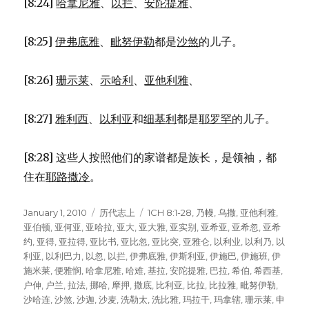
[8:24]
哈拿尼雅
、
以拦
、
安陀提雅
、
[8:25]
伊弗底雅
、
毗努伊勒
都是
沙煞
的儿子。
[8:26]
珊示莱
、
示哈利
、
亚他利雅
、
[8:27]
雅利西
、
以利亚
和
细基利
都是
耶罗罕
的儿子。
[8:28] 这些人按照他们的家谱都是族长，是领袖，都
住在
耶路撒冷
。
Posted
January 1, 2010
Categories
历代志上
Tags
1CH 8:1-28
,
乃幔
,
乌撒
,
亚他利雅
,
on
亚伯顿
,
亚何亚
,
亚哈拉
,
亚大
,
亚大雅
,
亚实别
,
亚希亚
,
亚希忽
,
亚希
约
,
亚得
,
亚拉得
,
亚比书
,
亚比忽
,
亚比突
,
亚雅仑
,
以利业
,
以利乃
,
以
利亚
,
以利巴力
,
以忽
,
以拦
,
伊弗底雅
,
伊斯利亚
,
伊施巴
,
伊施班
,
伊
施米莱
,
便雅悯
,
哈拿尼雅
,
哈难
,
基拉
,
安陀提雅
,
巴拉
,
希伯
,
希西基
,
户伸
,
户兰
,
拉法
,
挪哈
,
摩押
,
撒底
,
比利亚
,
比拉
,
比拉雅
,
毗努伊勒
,
沙哈连
,
沙煞
,
沙迦
,
沙麦
,
洗勒太
,
洗比雅
,
玛拉干
,
玛拿辖
,
珊示莱
,
申