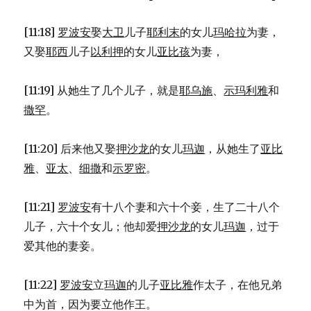
圣
乐
[11:18]
罗波安
娶
大卫
儿子
耶利末
的女儿
玛哈拉
为妻，
人
员
又娶
耶西
儿子
以利押
的女儿
亚比孩
为妻，
(1CH
25:1-
[11:19] 从她生了几个儿子，就是
耶乌施
、
示玛利雅
和
31)
撒罕
。
[11:20] 后来他又娶
押沙龙
的女儿
玛迦
，从她生了
亚比
雅
、
亚太
、
细撒
和
示罗密
。
[11:21]
罗波安
有十八个妻和六十个妾，生了二十八个
儿子，六十个女儿；他却爱
押沙龙
的女儿
玛迦
，过于
爱其他的妻妾。
[11:22]
罗波安
立
玛迦
的儿子
亚比雅
作太子，在他兄弟
中为首，因为要立他作王。