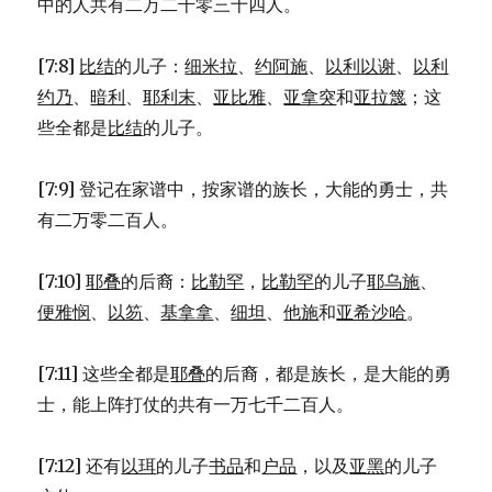
中的人共有二万二千零三十四人。
[7:8]
比结
的儿子：
细米拉
、
约阿施
、
以利以谢
、
以利
约乃
、
暗利
、
耶利末
、
亚比雅
、
亚拿突
和
亚拉篾
；这
些全都是
比结
的儿子。
[7:9] 登记在家谱中，按家谱的族长，大能的勇士，共
有二万零二百人。
[7:10]
耶叠
的后裔：
比勒罕
，
比勒罕
的儿子
耶乌施
、
便雅悯
、
以笏
、
基拿拿
、
细坦
、
他施
和
亚希沙哈
。
[7:11] 这些全都是
耶叠
的后裔，都是族长，是大能的勇
士，能上阵打仗的共有一万七千二百人。
[7:12] 还有
以珥
的儿子
书品
和
户品
，以及
亚黑
的儿子