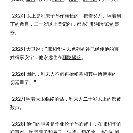
[23:24] 以上是
利未
子孙作族长的，按着父系、照着男
丁的数目，二十岁以上登记的，都办理耶和华殿的事
务。
[23:25]
大卫
说：“耶和华－
以色列
的神已经使他的百
姓得享安宁，他永远住在
耶路撒冷
。
[23:26] 因此，
利未
人不必再抬帐幕和其中所使用的一
切器皿了。”
[23:27] 照着
大卫
临终的话，
利未
人二十岁以上的都被
数点。
[23:28] 他们的职务是作
亚伦
子孙的帮手，在耶和华的
殿事奉，照管院子和屋子，洁净一切圣物，办理神殿