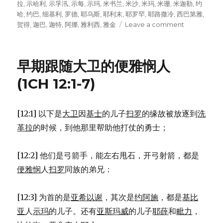
拉
,
示哈利
,
示孚汛
,
示每
,
示玛
,
米书兰
,
米沙
,
米玛
,
米珊
,
米迦勒
,
约
哈
,
约巴
,
细基利
,
罗德
,
耶乌斯
,
耶利末
,
耶罗罕
,
耶路撒冷
,
西巴第雅
,
贺得
,
迦巴
,
迦特
,
阿挪
,
雅利西
,
雅金
Leave a comment
on
便
雅
悯
早期跟随大卫的便雅悯人
的
后
(1CH 12:1-7)
裔
(1CH
8:1-
[12:1] 以下是
大卫
因
基士
的儿子
扫罗
的缘故被放逐到
洗
28)
革拉
的时候，到他那里帮助他打仗的勇士；
[12:2] 他们是弓箭手，能左右甩石，开弓射箭，都是
便雅悯
人
扫罗
同族的弟兄：
[12:3] 为首的是
亚希以谢
，其次是
约阿施
，都是
基比
亚
人
示玛
的儿子。还有
亚斯玛威
的儿子
耶薛
和
毗力
，