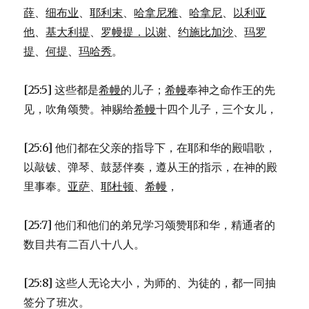
薛
、
细布业
、
耶利末
、
哈拿尼雅
、
哈拿尼
、
以利亚
他
、
基大利提
、
罗幔提．以谢
、
约施比加沙
、
玛罗
提
、
何提
、
玛哈秀
。
[25:5] 这些都是
希幔
的儿子；
希幔
奉神之命作王的先
见，吹角颂赞。神赐给
希幔
十四个儿子，三个女儿，
[25:6] 他们都在父亲的指导下，在耶和华的殿唱歌，
以敲钹、弹琴、鼓瑟伴奏，遵从王的指示，在神的殿
里事奉。
亚萨
、
耶杜顿
、
希幔
，
[25:7] 他们和他们的弟兄学习颂赞耶和华，精通者的
数目共有二百八十八人。
[25:8] 这些人无论大小，为师的、为徒的，都一同抽
签分了班次。