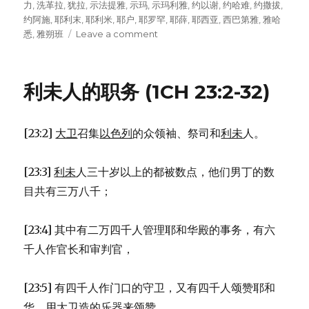
力
,
洗革拉
,
犹拉
,
示法提雅
,
示玛
,
示玛利雅
,
约以谢
,
约哈难
,
约撒拔
,
约阿施
,
耶利末
,
耶利米
,
耶户
,
耶罗罕
,
耶薛
,
耶西亚
,
西巴第雅
,
雅哈
悉
,
雅朔班
Leave a comment
on
早
期
跟
利未人的职务 (1CH 23:2-32)
随
大
卫
[23:2]
大卫
召集
以色列
的众领袖、祭司和
利未
人。
的
便
雅
[23:3]
利未
人三十岁以上的都被数点，他们男丁的数
悯
目共有三万八千；
人
(1CH
12:1-
[23:4] 其中有二万四千人管理耶和华殿的事务，有六
7)
千人作官长和审判官，
[23:5] 有四千人作门口的守卫，又有四千人颂赞耶和
华，用
大卫
造的乐器来颂赞。