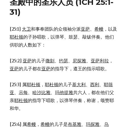
圣殿中的圣乐人员 (1CH 25:1-
名
单
31)
(1CH
24:20-
31)
[25:1]
大卫
和事奉团队的众领袖分派
亚萨
、
希幔
，以及
耶杜顿
的子孙唱歌，以弹琴、鼓瑟、敲钹伴奏。他们
供职的人数如下：
[25:2]
亚萨
的儿子
撒刻
、
约瑟
、
尼探雅
、
亚萨利拉
，
亚萨
的儿子都在
亚萨
的指导下，遵王的指示唱歌。
[25:3] 属
耶杜顿
，
耶杜顿
的儿子
基大利
、
西利
、
耶筛
亚
、
示每
、
哈沙比雅
、
玛他提雅
共六人，都在他们父
亲
耶杜顿
的指导下唱歌，以弹琴伴奏，称谢，颂赞耶
和华。
[25:4] 属
希幔
，
希幔
的儿子是
布基雅
、
玛探雅
、
乌