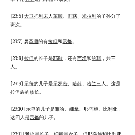
[23:6]
大卫
把
利未
人
革顺
、
哥辖
、
米拉利
的子孙分了
班次。
[23:7] 属
革顺
的有
拉但
和
示每
。
[23:8]
拉但
的长子是
耶歇
，还有
西坦
和
约珥
，共三
人。
[23:9]
示每
的儿子是
示罗密
、
哈薛
、
哈兰
三人。这是
拉但
族的族长。
[23:10]
示每
的儿子是
雅哈
、
细拿
、
耶乌施
、
比利亚
，
这四人是
示每
的儿子。
[23:11]
雅哈
是长子，
细撒
是次子。但
耶乌施
和
比利亚