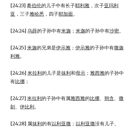
[24:23]
希伯伦
的儿子中有长子
耶利雅
，次子
亚玛利
亚
，三子
雅哈悉
，四子
耶加面
。
[24:24]
乌薛
的子孙中有
米迦
；
米迦
的子孙中有
沙密
。
[24:25]
米迦
的兄弟是
伊示雅
；
伊示雅
的子孙中有
撒迦
利雅
。
[24:26]
米拉利
的儿子是
抹利
和
母示
；
雅西雅
的子孙中
有
比挪
；
[24:27]
米拉利
的子孙中有属
雅西雅
的
比挪
、
朔含
、
撒
刻
、
伊比利
。
[24:28] 属
抹利
的有
以利亚撒
；
以利亚撒
没有儿子。