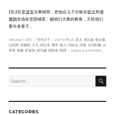
[11:23]
罗波安
办事精明，把他众儿子分散在
犹大
和
便
雅悯
全地各坚固城里，赐他们大量的粮食，又给他们
娶许多妻子。
Posted
January 1, 2010
Categories
历代志下
Tags
2CH 11:18-23
,
亚太
,
亚比孩
,
亚比雅
,
on
以利押
,
便雅悯
,
大卫
,
押沙龙
,
撒罕
,
犹大
,
玛哈拉
,
玛迦
,
示玛利雅
,
示
罗密
,
细撒
,
罗波安
,
耶乌施
,
耶利末
,
耶西
Leave a comment
on
罗
波
安
的
家
SE
Search
室
for:
(2CH
11:18-
23)
CATEGORIES