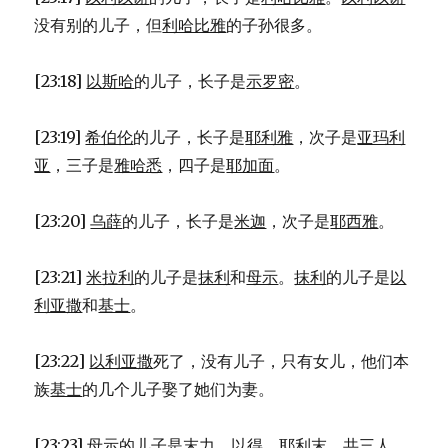
没有别的儿子，但
利哈比雅
的子孙很多。
[23:18]
以斯哈
的儿子，长子是
示罗密
。
[23:19]
希伯伦
的儿子，长子是
耶利雅
，次子是
亚玛利
亚
，三子是
雅哈悉
，四子是
耶加面
。
[23:20]
乌薛
的儿子，长子是
米迦
，次子是
耶西雅
。
[23:21]
米拉利
的儿子是
抹利
和
母示
。
抹利
的儿子是
以
利亚撒
和
基士
。
[23:22]
以利亚撒
死了，没有儿子，只有女儿，他们本
族
基士
的几个儿子娶了她们为妻。
[23:23]
母示
的儿子是
末力
、
以得
、
耶利末
，共三人。