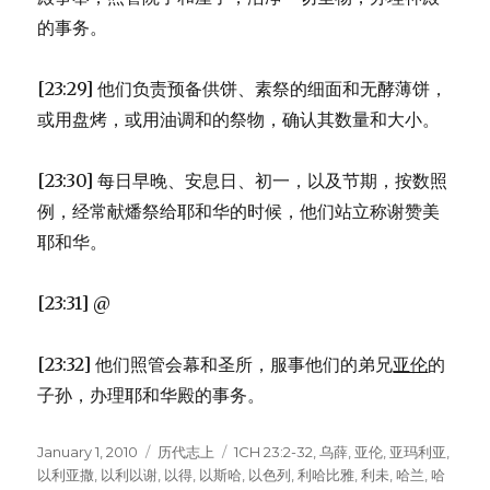
的事务。
[23:29] 他们负责预备供饼、素祭的细面和无酵薄饼，
或用盘烤，或用油调和的祭物，确认其数量和大小。
[23:30] 每日早晚、安息日、初一，以及节期，按数照
例，经常献燔祭给耶和华的时候，他们站立称谢赞美
耶和华。
[23:31] @
[23:32] 他们照管会幕和圣所，服事他们的弟兄
亚伦
的
子孙，办理耶和华殿的事务。
Posted
January 1, 2010
Categories
历代志上
Tags
1CH 23:2-32
,
乌薛
,
亚伦
,
亚玛利亚
,
on
以利亚撒
,
以利以谢
,
以得
,
以斯哈
,
以色列
,
利哈比雅
,
利未
,
哈兰
,
哈