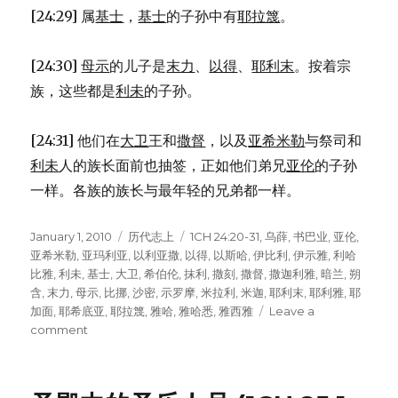
[24:29] 属
基士
，
基士
的子孙中有
耶拉篾
。
[24:30]
母示
的儿子是
末力
、
以得
、
耶利末
。按着宗
族，这些都是
利未
的子孙。
[24:31] 他们在
大卫
王和
撒督
，以及
亚希米勒
与祭司和
利未
人的族长面前也抽签，正如他们弟兄
亚伦
的子孙
一样。各族的族长与最年轻的兄弟都一样。
Posted
January 1, 2010
Categories
历代志上
Tags
1CH 24:20-31
,
乌薛
,
书巴业
,
亚伦
,
on
亚希米勒
,
亚玛利亚
,
以利亚撒
,
以得
,
以斯哈
,
伊比利
,
伊示雅
,
利哈
比雅
,
利未
,
基士
,
大卫
,
希伯伦
,
抹利
,
撒刻
,
撒督
,
撒迦利雅
,
暗兰
,
朔
含
,
末力
,
母示
,
比挪
,
沙密
,
示罗摩
,
米拉利
,
米迦
,
耶利末
,
耶利雅
,
耶
加面
,
耶希底亚
,
耶拉篾
,
雅哈
,
雅哈悉
,
雅西雅
Leave a
comment
on
利
未
人