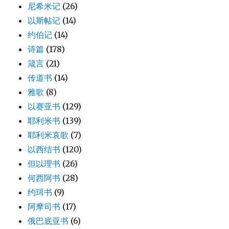
尼希米记
(26)
以斯帖记
(14)
约伯记
(14)
诗篇
(178)
箴言
(21)
传道书
(14)
雅歌
(8)
以赛亚书
(129)
耶利米书
(139)
耶利米哀歌
(7)
以西结书
(120)
但以理书
(26)
何西阿书
(28)
约珥书
(9)
阿摩司书
(17)
俄巴底亚书
(6)