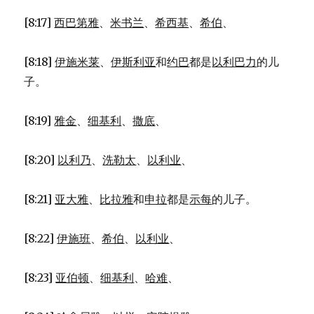
[8:17]
西巴第雅
、
米书兰
、
希西基
、
希伯
、
[8:18]
伊施米莱
、
伊斯利亚
和
约巴
都是
以利巴力
的儿
子。
[8:19]
雅金
、
细基利
、
撒底
、
[8:20]
以利乃
、
洗勒太
、
以利业
、
[8:21]
亚大雅
、
比拉雅
和
申拉
都是
示每
的儿子。
[8:22]
伊施班
、
希伯
、
以利业
、
[8:23]
亚伯顿
、
细基利
、
哈难
、