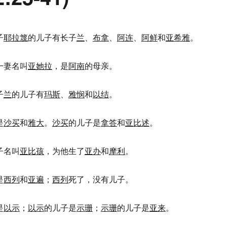
子
耶拉篾
的儿子有长子
兰
、
布拿
、
阿连
、
阿鲜
和
亚希雅
。
一妻名叫
亚她拉
，是
阿南
的母亲。
子
兰
的儿子有
玛斯
、
雅悯
和
以结
。
是
沙买
和
雅大
。
沙买
的儿子是
拿答
和
亚比述
。
子名叫
亚比孩
，为他生了
亚办
和
摩利
。
是
西列
和
亚遍
；
西列
死了，没有儿子。
是
以示
；
以示
的儿子是
示珊
；
示珊
的儿子是
亚来
。