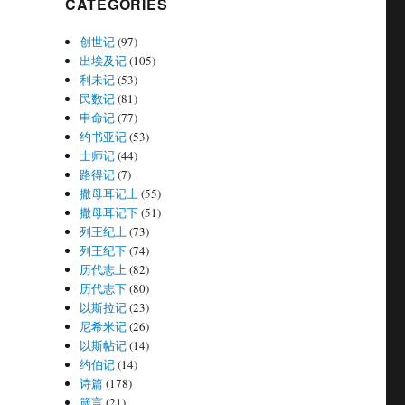
CATEGORIES
创世记
(97)
出埃及记
(105)
利未记
(53)
民数记
(81)
申命记
(77)
约书亚记
(53)
士师记
(44)
路得记
(7)
撒母耳记上
(55)
撒母耳记下
(51)
列王纪上
(73)
列王纪下
(74)
历代志上
(82)
历代志下
(80)
以斯拉记
(23)
尼希米记
(26)
以斯帖记
(14)
约伯记
(14)
诗篇
(178)
箴言
(21)