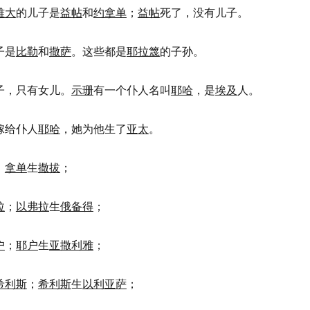
雅大
的儿子是
益帖
和
约拿单
；
益帖
死了，没有儿子。
子是
比勒
和
撒萨
。这些都是
耶拉篾
的子孙。
子，只有女儿。
示珊
有一个仆人名叫
耶哈
，是
埃及
人。
嫁给仆人
耶哈
，她为他生了
亚太
。
；
拿单
生
撒拔
；
拉
；
以弗拉
生
俄备得
；
户
；
耶户
生
亚撒利雅
；
希利斯
；
希利斯
生
以利亚萨
；