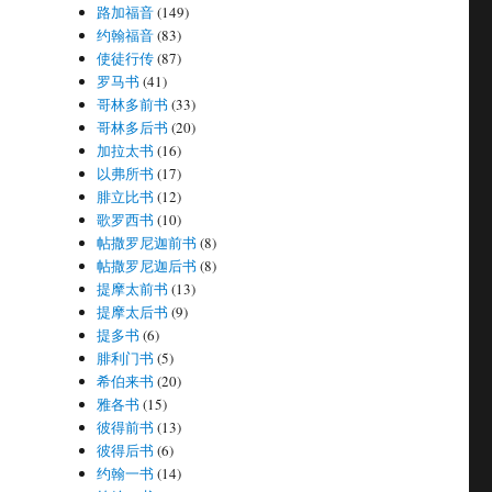
路加福音
(149)
约翰福音
(83)
使徒行传
(87)
罗马书
(41)
哥林多前书
(33)
哥林多后书
(20)
加拉太书
(16)
以弗所书
(17)
腓立比书
(12)
歌罗西书
(10)
帖撒罗尼迦前书
(8)
帖撒罗尼迦后书
(8)
提摩太前书
(13)
提摩太后书
(9)
提多书
(6)
腓利门书
(5)
希伯来书
(20)
雅各书
(15)
彼得前书
(13)
彼得后书
(6)
约翰一书
(14)