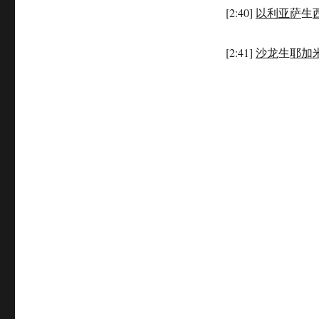
[2:40]
以利亚萨
生
[2:41]
沙龙
生
耶加