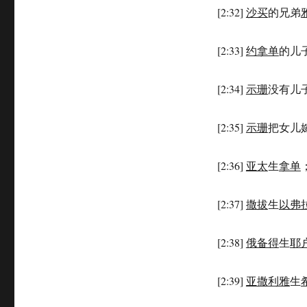
的
[2:32]
沙买
的兄弟
后
裔
(1CH
[2:33]
约拿单
的儿
2:25-
41)
[2:34]
示珊
没有儿
[2:35]
示珊
把女儿
[2:36]
亚太
生
拿单
[2:37]
撒拔
生
以弗
[2:38]
俄备得
生
耶
[2:39]
亚撒利雅
生