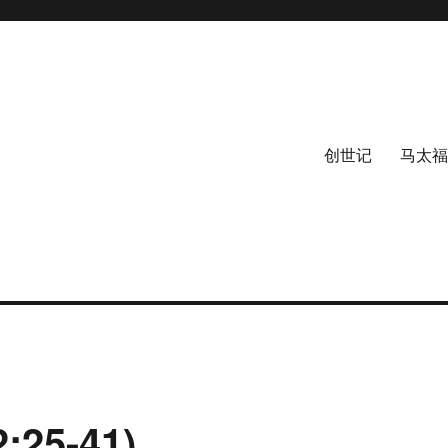
创世记
马太福
25-41)