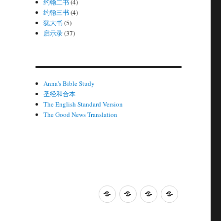
约翰二书
(4)
约翰三书
(4)
犹大书
(5)
启示录
(37)
Anna's Bible Study
圣经和合本
The English Standard Version
The Good News Translation
Anna's
圣
The
The
Bible
经
English
Good
Study
和
Standard
News