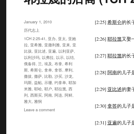
Posted
January 1, 2010
[2:25]
希斯仑
的长
on
Categories
历代志上
Tags
1CH 2:25-41
,
亚办
,
亚太
,
亚她
[2:26]
耶拉篾
又娶
拉
,
亚希雅
,
亚撒利雅
,
亚来
,
亚
比孩
,
亚比述
,
亚遍
,
以利亚萨
,
[2:27]
耶拉篾
的长
以利沙玛
,
以弗拉
,
以示
,
以结
,
俄备得
,
兰
,
埃及
,
布拿
,
希利
斯
,
希斯仑
,
拿单
,
拿答
,
摩利
,
[2:28]
阿南
的儿子
撒拔
,
撒萨
,
比勒
,
沙买
,
沙龙
,
玛斯
,
益帖
,
示珊
,
约拿单
,
耶加
米雅
,
耶哈
,
耶户
,
耶拉篾
,
西
[2:29]
亚比述
的妻
列
,
西斯买
,
阿南
,
阿连
,
阿鲜
,
雅大
,
雅悯
[2:30]
拿答
的儿子
Leave a comment
on
耶
拉
[2:31]
亚遍
的儿子
篾