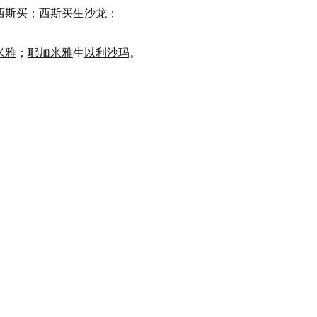
西斯买
；
西斯买
生
沙龙
；
米雅
；
耶加米雅
生
以利沙玛
。