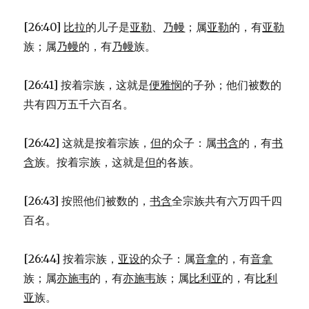
[26:40]
比拉
的儿子是
亚勒
、
乃幔
；属
亚勒
的，有
亚勒
族；属
乃幔
的，有
乃幔
族。
[26:41] 按着宗族，这就是
便雅悯
的子孙；他们被数的
共有四万五千六百名。
[26:42] 这就是按着宗族，
但
的众子：属
书含
的，有
书
含
族。按着宗族，这就是
但
的各族。
[26:43] 按照他们被数的，
书含
全宗族共有六万四千四
百名。
[26:44] 按着宗族，
亚设
的众子：属
音拿
的，有
音拿
族；属
亦施韦
的，有
亦施韦
族；属
比利亚
的，有
比利
亚
族。