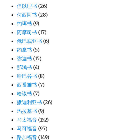
但以理书
(26)
何西阿书
(28)
约珥书
(9)
阿摩司书
(17)
俄巴底亚书
(6)
约拿书
(5)
弥迦书
(15)
那鸿书
(4)
哈巴谷书
(8)
西番雅书
(7)
哈该书
(7)
撒迦利亚书
(26)
玛拉基书
(9)
马太福音
(152)
马可福音
(97)
路加福音
(149)