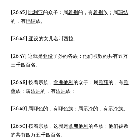
[26:45]
比利亚
的众子：属
希别
的，有
希别
族；属
玛结
的，有
玛结
族。
[26:46]
亚设
的女儿名叫
西拉
。
[26:47] 这就是
亚设
子孙的各族；他们被数的共有五万
三千四百名。
[26:48] 按着宗族，
拿弗他利
的众子：属
雅薛
的，有
雅
薛
族；属
沽尼
的，有
沽尼
族；
[26:49] 属
耶色
的，有
耶色
族；属
示冷
的，有
示冷
族。
[26:50] 按着宗族，这就是
拿弗他利
的各族；他们被数
的共有四万五千四百名。