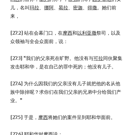
65)
儿，名叫
玛拉
、
挪阿
、
曷拉
、
密迦
、
得撒
。她们前
来，
[27:2] 站在会幕门口，在
摩西
和
以利亚撒
祭司，以及
众领袖与全会众面前，说：
[27:3] “我们的父亲死在旷野。他没有与
可拉
同伙聚集
攻击耶和华，是在自己的罪中死的；他没有儿子。
[27:4] 为什么因我们的父亲没有儿子就把他的名从他
族中除掉呢？求你们在我们父亲的兄弟中分给我们产
业。”
[27:5] 于是，
摩西
将她们的案件呈到耶和华面前。
[27:6] 耶和华对
摩西
说：