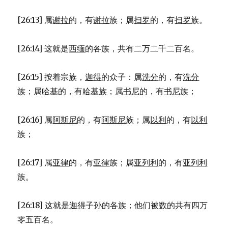
[26:13] 属
谢拉
的，有
谢拉
族；属
扫罗
的，有
扫罗
族。
[26:14] 这就是
西缅
的各族，共有二万二千二百名。
[26:15] 按着宗族，
迦得
的众子：属
洗分
的，有
洗分
族；属
哈基
的，有
哈基
族；属
书尼
的，有
书尼
族；
[26:16] 属
阿斯尼
的，有
阿斯尼
族；属
以利
的，有
以利
族；
[26:17] 属
亚律
的，有
亚律
族；属
亚列利
的，有
亚列利
族。
[26:18] 这就是
迦得
子孙的各族；他们被数的共有四万
零五百名。