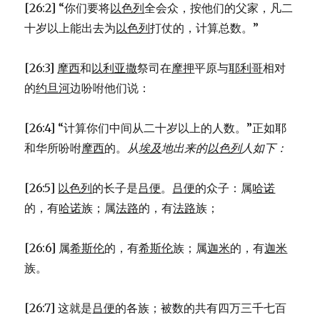
[26:2] “你们要将
以色列
全会众，按他们的父家，凡二
十岁以上能出去为
以色列
打仗的，计算总数。”
[26:3]
摩西
和
以利亚撒
祭司在
摩押
平原与
耶利哥
相对
的
约旦河
边吩咐他们说：
[26:4] “计算你们中间从二十岁以上的人数。”正如耶
和华所吩咐
摩西
的。
从
埃及
地出来的
以色列
人如下：
[26:5]
以色列
的长子是
吕便
。
吕便
的众子：属
哈诺
的，有
哈诺
族；属
法路
的，有
法路
族；
[26:6] 属
希斯伦
的，有
希斯伦
族；属
迦米
的，有
迦米
族。
[26:7] 这就是
吕便
的各族；被数的共有四万三千七百