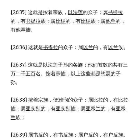
[26:35] 这就是按着宗族，
以法莲
的众子：属
书提拉
的，有
书提拉
族；属
比结
的，有
比结
族；属
他罕
的，
有
他罕
族。
[26:36] 这就是
书提拉
的众子：属
以兰
的，有
以兰
族。
[26:37] 这就是
以法莲
子孙的各族；他们被数的共有三
万二千五百名。按着宗族，以上这些都是
约瑟
的子
孙。
[26:38] 按着宗族，
便雅悯
的众子：属
比拉
的，有
比拉
族；属
亚实别
的，有
亚实别
族；属
亚希兰
的，有
亚希
兰
族；
[26:39] 属
书反
的，有
书反
族；属
户反
的，有
户反
族。