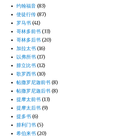
约翰福音
(83)
使徒行传
(87)
罗马书
(41)
哥林多前书
(33)
哥林多后书
(20)
加拉太书
(16)
以弗所书
(17)
腓立比书
(12)
歌罗西书
(10)
帖撒罗尼迦前书
(8)
帖撒罗尼迦后书
(8)
提摩太前书
(13)
提摩太后书
(9)
提多书
(6)
腓利门书
(5)
希伯来书
(20)