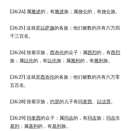
[26:24] 属
雅述
的，有
雅述
族；属
伸仑
的，有
伸仑
族。
[26:25] 这就是
以萨迦
的各族；他们被数的共有六万四
千三百名。
[26:26] 按着宗族，
西布伦
的众子：属
西烈
的，有
西烈
族；属
以伦
的，有
以伦
族；属
雅利
的，有
雅利
族。
[26:27] 这就是
西布伦
的各族；他们被数的共有六万零
五百名。
[26:28] 按着宗族，
约瑟
的儿子有
玛拿西
、
以法莲
。
[26:29]
玛拿西
的众子：属
玛吉
的，有
玛吉
族；
玛吉
生
基列
；属
基列
的，有
基列
族。