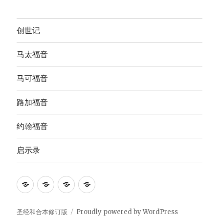
创世记
马太福音
马可福音
路加福音
约翰福音
启示录
Anna's
圣
The
The
Bible
经
English
Good
Study
和
Standard
News
圣经和合本修订版
Proudly powered by WordPress