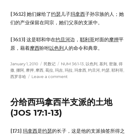
[36:12] 她们嫁给了
约瑟
儿子
玛拿西
子孙宗族的人；她
们的产业保留在同宗，她们父亲的支派中。
[36:13] 这是耶和华在
约旦河
边，
耶利哥
对面的
摩押
平
原，藉着
摩西
吩咐
以色列
人的命令和典章。
Posted
January 1, 2010
Categories
民数记
Tags
NUM 36:1-13
,
以色列
,
基列
,
密迦
,
得
on
撒
,
挪阿
,
摩押
,
摩西
,
曷拉
,
玛吉
,
玛拉
,
玛拿西
,
约旦河
,
约瑟
,
耶利哥
,
西罗非哈
Leave a comment
on
女
继
承
分给西玛拿西半支派的土地
人
的
(JOS 17:1-13)
结
婚
条
[17:1]
玛拿西
是
约瑟
的长子，这是他的支派抽签所得之
例