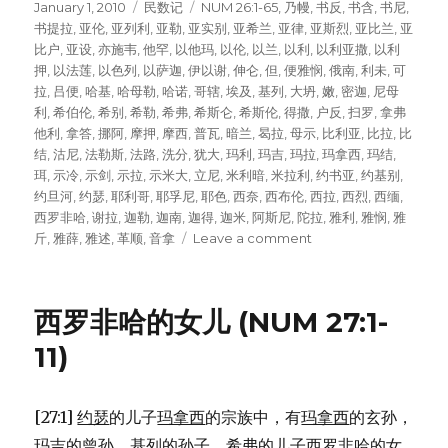
Posted
January 1, 2010
Categories
民数记
Tags
NUM 26:1-65
,
乃幔
,
书反
,
书含
,
书尼
,
on
书提拉
,
亚伦
,
亚列利
,
亚勒
,
亚实别
,
亚希兰
,
亚律
,
亚斯烈
,
亚比兰
,
亚
比户
,
亚设
,
亦施韦
,
他罕
,
以他玛
,
以伦
,
以兰
,
以利
,
以利亚撒
,
以利
押
,
以法莲
,
以色列
,
以萨迦
,
伊以谢
,
伸仑
,
但
,
便雅悯
,
俄南
,
利未
,
可
拉
,
吕便
,
哈基
,
哈母勒
,
哈诺
,
哥辖
,
埃及
,
基列
,
大坍
,
嫩
,
密迦
,
尼母
利
,
希伯伦
,
希别
,
希勒
,
希弗
,
希斯仑
,
希斯伦
,
得撒
,
户反
,
扫罗
,
拿弗
他利
,
拿答
,
挪阿
,
摩押
,
摩西
,
普瓦
,
暗兰
,
曷拉
,
母示
,
比利亚
,
比拉
,
比
结
,
沽尼
,
法勒斯
,
法路
,
洗分
,
犹大
,
玛利
,
玛吉
,
玛拉
,
玛拿西
,
玛结
,
珥
,
示冷
,
示剑
,
示拉
,
示米大
,
立尼
,
米利暗
,
米拉利
,
约书亚
,
约基别
,
约旦河
,
约瑟
,
耶利哥
,
耶孚尼
,
耶色
,
西奈
,
西布伦
,
西拉
,
西烈
,
西缅
,
西罗非哈
,
谢拉
,
迦勒
,
迦南
,
迦得
,
迦米
,
阿斯尼
,
陀拉
,
雅利
,
雅悯
,
雅
斤
,
雅薛
,
雅述
,
革顺
,
音拿
Leave a comment
on
第
二
次
西罗非哈的女儿 (NUM 27:1-
人
口
11)
普
查
(NUM
[27:1]
约瑟
的儿子
玛拿西
的宗族中，有
玛拿西
的玄孙，
26:1-
玛吉
的曾孙，
基列
的孙子，
希弗
的儿子
西罗非哈
的女