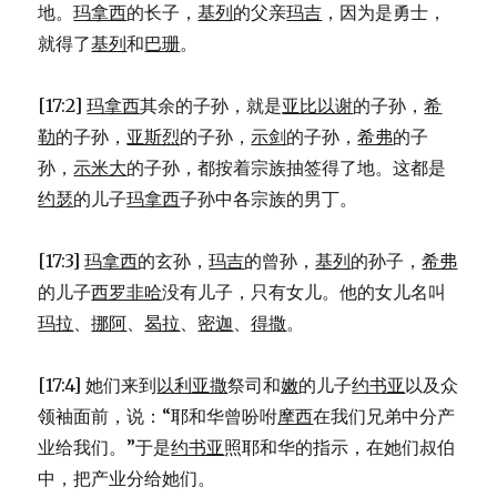
地。
玛拿西
的长子，
基列
的父亲
玛吉
，因为是勇士，
(NUM
36:1-
就得了
基列
和
巴珊
。
13)
[17:2]
玛拿西
其余的子孙，就是
亚比以谢
的子孙，
希
勒
的子孙，
亚斯烈
的子孙，
示剑
的子孙，
希弗
的子
孙，
示米大
的子孙，都按着宗族抽签得了地。这都是
约瑟
的儿子
玛拿西
子孙中各宗族的男丁。
[17:3]
玛拿西
的玄孙，
玛吉
的曾孙，
基列
的孙子，
希弗
的儿子
西罗非哈
没有儿子，只有女儿。他的女儿名叫
玛拉
、
挪阿
、
曷拉
、
密迦
、
得撒
。
[17:4] 她们来到
以利亚撒
祭司和
嫩
的儿子
约书亚
以及众
领袖面前，说：“耶和华曾吩咐
摩西
在我们兄弟中分产
业给我们。”于是
约书亚
照耶和华的指示，在她们叔伯
中，把产业分给她们。