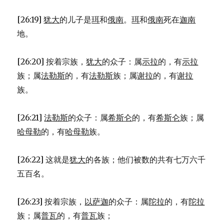
[26:19]
犹大
的儿子是
珥
和
俄南
。
珥
和
俄南
死在
迦南
地。
[26:20] 按着宗族，
犹大
的众子：属
示拉
的，有
示拉
族；属
法勒斯
的，有
法勒斯
族；属
谢拉
的，有
谢拉
族。
[26:21]
法勒斯
的众子：属
希斯仑
的，有
希斯仑
族；属
哈母勒
的，有
哈母勒
族。
[26:22] 这就是
犹大
的各族；他们被数的共有七万六千
五百名。
[26:23] 按着宗族，
以萨迦
的众子：属
陀拉
的，有
陀拉
族；属
普瓦
的，有
普瓦
族；