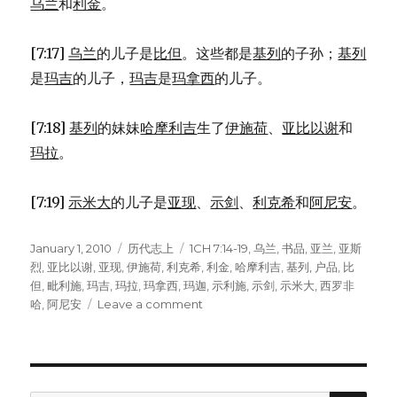
乌兰
和
利金
。
[7:17]
乌兰
的儿子是
比但
。这些都是
基列
的子孙；
基列
是
玛吉
的儿子，
玛吉
是
玛拿西
的儿子。
[7:18]
基列
的妹妹
哈摩利吉
生了
伊施荷
、
亚比以谢
和
玛拉
。
[7:19]
示米大
的儿子是
亚现
、
示剑
、
利克希
和
阿尼安
。
Posted
January 1, 2010
Categories
历代志上
Tags
1CH 7:14-19
,
乌兰
,
书品
,
亚兰
,
亚斯
on
烈
,
亚比以谢
,
亚现
,
伊施荷
,
利克希
,
利金
,
哈摩利吉
,
基列
,
户品
,
比
但
,
毗利施
,
玛吉
,
玛拉
,
玛拿西
,
玛迦
,
示利施
,
示剑
,
示米大
,
西罗非
哈
,
阿尼安
Leave a comment
on
玛
拿
西
的