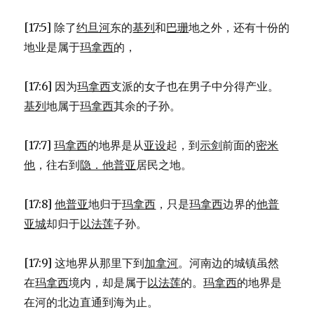
[17:5] 除了
约旦河
东的
基列
和
巴珊
地之外，还有十份的
地业是属于
玛拿西
的，
[17:6] 因为
玛拿西
支派的女子也在男子中分得产业。
基列
地属于
玛拿西
其余的子孙。
[17:7]
玛拿西
的地界是从
亚设
起，到
示剑
前面的
密米
他
，往右到
隐．他普亚
居民之地。
[17:8]
他普亚
地归于
玛拿西
，只是
玛拿西
边界的
他普
亚城
却归于
以法莲
子孙。
[17:9] 这地界从那里下到
加拿河
。河南边的城镇虽然
在
玛拿西
境内，却是属于
以法莲
的。
玛拿西
的地界是
在河的北边直通到海为止。