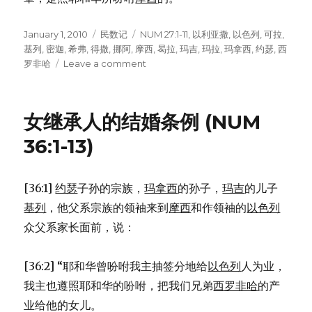
Posted
January 1, 2010
Categories
民数记
Tags
NUM 27:1-11
,
以利亚撒
,
以色列
,
可拉
,
on
基列
,
密迦
,
希弗
,
得撒
,
挪阿
,
摩西
,
曷拉
,
玛吉
,
玛拉
,
玛拿西
,
约瑟
,
西
罗非哈
Leave a comment
on
西
罗
非
女继承人的结婚条例 (NUM
哈
的
36:1-13)
女
儿
(NUM
[36:1]
约瑟
子孙的宗族，
玛拿西
的孙子，
玛吉
的儿子
27:1-
基列
，他父系宗族的领袖来到
摩西
和作领袖的
以色列
11)
众父系家长面前，说：
[36:2] “耶和华曾吩咐我主抽签分地给
以色列
人为业，
我主也遵照耶和华的吩咐，把我们兄弟
西罗非哈
的产
业给他的女儿。