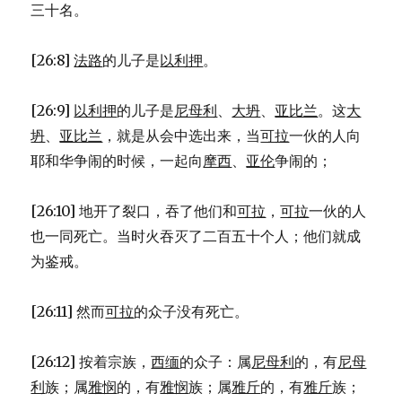
三十名。
[26:8]
法路
的儿子是
以利押
。
[26:9]
以利押
的儿子是
尼母利
、
大坍
、
亚比兰
。这
大
坍
、
亚比兰
，就是从会中选出来，当
可拉
一伙的人向
耶和华争闹的时候，一起向
摩西
、
亚伦
争闹的；
[26:10] 地开了裂口，吞了他们和
可拉
，
可拉
一伙的人
也一同死亡。当时火吞灭了二百五十个人；他们就成
为鉴戒。
[26:11] 然而
可拉
的众子没有死亡。
[26:12] 按着宗族，
西缅
的众子：属
尼母利
的，有
尼母
利
族；属
雅悯
的，有
雅悯
族；属
雅斤
的，有
雅斤
族；