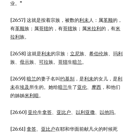
业。”
[26:57] 这就是按着宗族，被数的
利未
人：属
革顺
的，
有
革顺
族；属
哥辖
的，有
哥辖
族；属
米拉利
的，有
米
拉利
族。
[26:58] 这就是
利未
的宗族：
立尼
族、
希伯伦
族、
玛利
族、
母示
族、
可拉
族。
哥辖
生
暗兰
。
[26:59]
暗兰
的妻子名叫
约基别
，是
利未
的女儿，是
利
未
在
埃及
所生的。她给
暗兰
生了
亚伦
、
摩西
，和他们
的姊姊
米利暗
。
[26:60]
亚伦
生
拿答
、
亚比户
、
以利亚撒
、
以他玛
。
[26:61]
拿答
、
亚比户
在耶和华面前献凡火的时候死