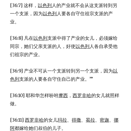
[36:7] 这样，
以色列
人的产业就不会从这支派转到另
一个支派，因为
以色列
人要各自守住祖宗支派的产
业。
[36:8] 凡在
以色列
支派中得了产业的女儿，必须嫁给
同宗，她们父亲支派的人，好使
以色列
人各自承受他
们祖宗的产业。
[36:9] 产业不可从一个支派转到另一个支派，因为
以
色列
支派的人要各自守住自己的产业。’”
[36:10] 耶和华怎样吩咐
摩西
，
西罗非哈
的女儿就照样
做。
[36:11]
西罗非哈
的女儿
玛拉
、
得撒
、
曷拉
、
密迦
、
挪
阿
都嫁给她们叔伯的儿子。