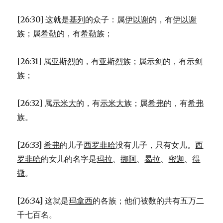
[26:30] 这就是
基列
的众子：属
伊以谢
的，有
伊以谢
族；属
希勒
的，有
希勒
族；
[26:31] 属
亚斯烈
的，有
亚斯烈
族；属
示剑
的，有
示剑
族；
[26:32] 属
示米大
的，有
示米大
族；属
希弗
的，有
希弗
族。
[26:33]
希弗
的儿子
西罗非哈
没有儿子，只有女儿。
西
罗非哈
的女儿的名字是
玛拉
、
挪阿
、
曷拉
、
密迦
、
得
撒
。
[26:34] 这就是
玛拿西
的各族；他们被数的共有五万二
千七百名。