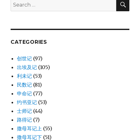
后
SE
Search
裔
for:
(1CH
7:14-
19)
CATEGORIES
创世记
(97)
出埃及记
(105)
利未记
(53)
民数记
(81)
申命记
(77)
约书亚记
(53)
士师记
(44)
路得记
(7)
撒母耳记上
(55)
撒母耳记下
(51)