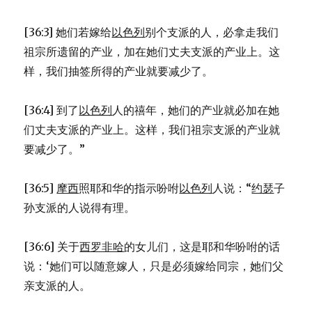
[36:3] 她们若嫁给
以色列
别个支派的人，必拿走我们
祖宗所遗留的产业，加在她们丈夫支派的产业上。这
样，我们抽签所得的产业就要减少了。
[36:4] 到了
以色列
人的禧年，她们的产业就必加在她
们丈夫支派的产业上。这样，我们祖宗支派的产业就
要减少了。”
[36:5]
摩西
照耶和华的指示吩咐
以色列
人说：“
约瑟
子
孙支派的人说得有理。
[36:6] 关于
西罗非哈
的女儿们，这是耶和华吩咐的话
说：‘她们可以随意嫁人，只是必须嫁给同宗，她们父
亲支派的人。