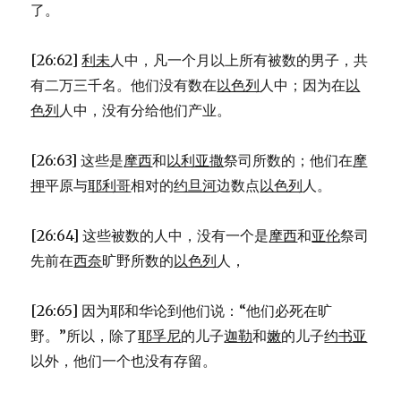
了。
[26:62]
利未
人中，凡一个月以上所有被数的男子，共
有二万三千名。他们没有数在
以色列
人中；因为在
以
色列
人中，没有分给他们产业。
[26:63] 这些是
摩西
和
以利亚撒
祭司所数的；他们在
摩
押
平原与
耶利哥
相对的
约旦河
边数点
以色列
人。
[26:64] 这些被数的人中，没有一个是
摩西
和
亚伦
祭司
先前在
西奈
旷野所数的
以色列
人，
[26:65] 因为耶和华论到他们说：“他们必死在旷
野。”所以，除了
耶孚尼
的儿子
迦勒
和
嫩
的儿子
约书亚
以外，他们一个也没有存留。