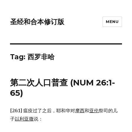
圣经和合本修订版
MENU
Tag: 西罗非哈
第二次人口普查 (NUM 26:1-
65)
[26:1] 瘟疫过了之后，耶和华对
摩西
和
亚伦
祭司的儿
子
以利亚撒
说：