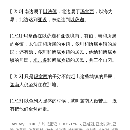
[17:10] 南边属于
以法莲
，北边属于
玛拿西
，以海为
界；北边达到
亚设
，东边达到
以萨迦
。
[17:11]
玛拿西
在
以萨迦
和
亚设
境内，有
伯．善
和所属
的乡镇，
以伯莲
和所属的乡镇，
多珥
和所属乡镇的居
民；还有
隐．多珥
和所属乡镇的居民，
他纳
和所属乡
镇的居民，
米吉多
和所属乡镇的居民，共三个山冈。
[17:12] 只是
玛拿西
的子孙不能赶出这些城镇的居民，
迦南
人仍坚持住在那地。
[17:13]
以色列
人强盛的时候，就叫
迦南
人做苦工，没
有把他们全然赶走。
Posted
January 1, 2010
Categories
约书亚记
Tags
JOS 17:1-13
,
亚斯烈
,
亚比以谢
,
亚