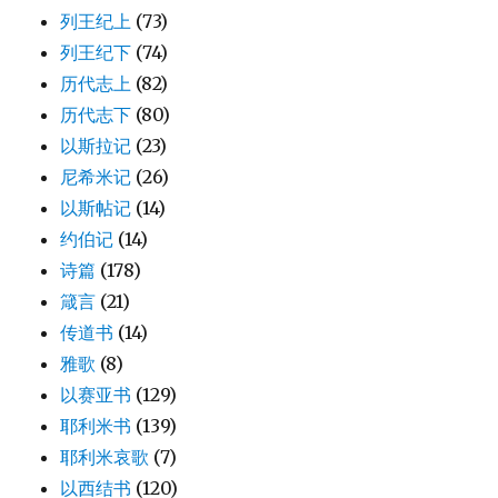
列王纪上
(73)
列王纪下
(74)
历代志上
(82)
历代志下
(80)
以斯拉记
(23)
尼希米记
(26)
以斯帖记
(14)
约伯记
(14)
诗篇
(178)
箴言
(21)
传道书
(14)
雅歌
(8)
以赛亚书
(129)
耶利米书
(139)
耶利米哀歌
(7)
以西结书
(120)