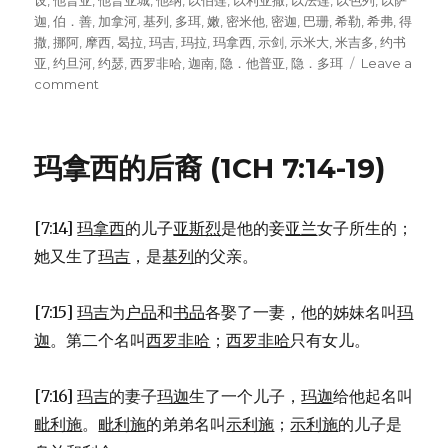
on
设
,
他普亚
,
他普亚城
,
他纳
,
以伯莲
,
以利亚撒
,
以法莲
,
以色列
,
以萨
迦
,
伯．善
,
加拿河
,
基列
,
多珥
,
嫩
,
密米他
,
密迦
,
巴珊
,
希勒
,
希弗
,
得
撒
,
挪阿
,
摩西
,
曷拉
,
玛吉
,
玛拉
,
玛拿西
,
示剑
,
示米大
,
米吉多
,
约书
亚
,
约旦河
,
约瑟
,
西罗非哈
,
迦南
,
隐．他普亚
,
隐．多珥
Leave a
comment
on
分
给
西
玛拿西的后裔 (1CH 7:14-19)
玛
拿
西
[7:14]
玛拿西
的儿子
亚斯烈
是他的妾
亚兰
女子所生的；
半
支
她又生了
玛吉
，是
基列
的父亲。
派
的
[7:15]
玛吉
为
户品
和
书品
各娶了一妻，他的姊妹名叫
玛
土
地
迦
。第二个名叫
西罗非哈
；
西罗非哈
只有女儿。
(JOS
17:1-
[7:16]
玛吉
的妻子
玛迦
生了一个儿子，
玛迦
给他起名叫
13)
毗利施
。
毗利施
的弟弟名叫
示利施
；
示利施
的儿子是