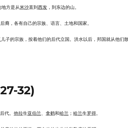
住的地方是从
米沙
直到
西发
，到东边的山。
的后裔，各有自己的宗族、语言、土地和国家。
亚
儿子的宗族，按着他们的后代立国。洪水以后，邦国就从他们
7-32)
后代。
他拉
生
亚伯兰
、
拿鹤
和
哈兰
；
哈兰
生
罗得
。