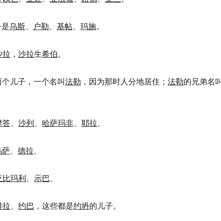
子是
乌斯
、
户勒
、
基帖
、
玛施
。
沙拉
，
沙拉
生
希伯
。
两个儿子，一个名叫
法勒
，因为那时人分地居住；
法勒
的兄弟名
摩答
、
沙列
、
哈萨玛非
、
耶拉
、
乌萨
、
德拉
、
亚比玛利
、
示巴
、
腓拉
、
约巴
，这些都是
约坍
的儿子。