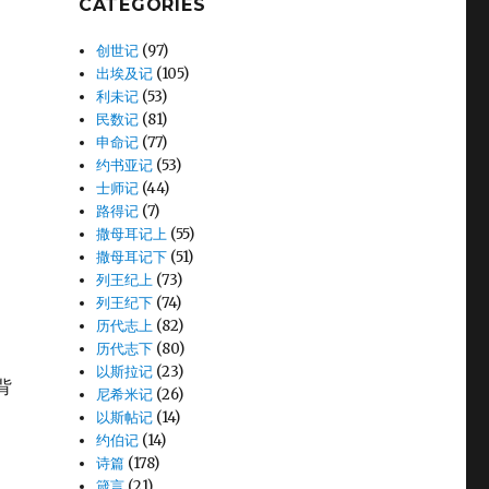
CATEGORIES
创世记
(97)
出埃及记
(105)
利未记
(53)
民数记
(81)
申命记
(77)
约书亚记
(53)
士师记
(44)
路得记
(7)
撒母耳记上
(55)
撒母耳记下
(51)
列王纪上
(73)
列王纪下
(74)
历代志上
(82)
历代志下
(80)
以斯拉记
(23)
背
尼希米记
(26)
以斯帖记
(14)
约伯记
(14)
诗篇
(178)
箴言
(21)