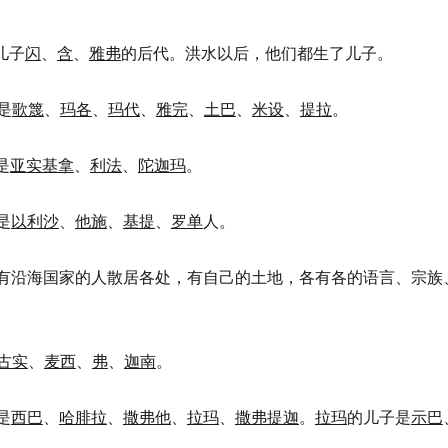
儿子
闪
、
含
、
雅弗
的后代。洪水以后，他们都生了儿子。
是
歌篾
、
玛各
、
玛代
、
雅完
、
土巴
、
米设
、
提拉
。
是
亚实基拿
、
利法
、
陀迦玛
。
是
以利沙
、
他施
、
基提
、
罗单
人。
些人中有沿海国家的人散居各处，有自己的土地，各有各的语言、宗族
古实
、
麦西
、
弗
、
迦南
。
是
西巴
、
哈腓拉
、
撒弗他
、
拉玛
、
撒弗提迦
。
拉玛
的儿子是
示巴