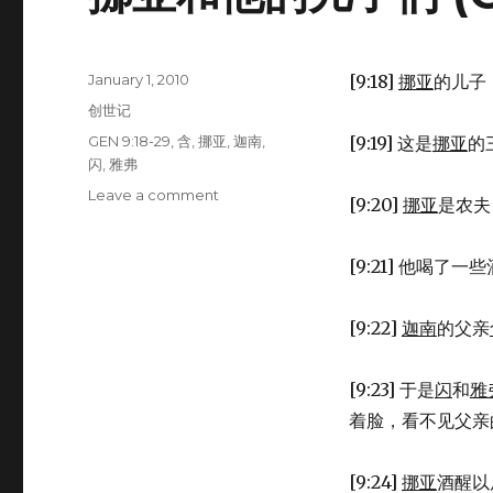
Posted
January 1, 2010
[9:18]
挪亚
的儿子
on
Categories
创世记
Tags
GEN 9:18-29
,
含
,
挪亚
,
迦南
,
[9:19] 这是
挪亚
的
闪
,
雅弗
Leave a comment
on
[9:20]
挪亚
是农夫
挪
亚
和
[9:21] 他喝
他
的
[9:22]
迦南
的父亲
儿
子
们
[9:23] 于是
闪
和
雅
(GEN
着脸，看不见父亲
9:18-
29)
[9:24]
挪亚
酒醒以