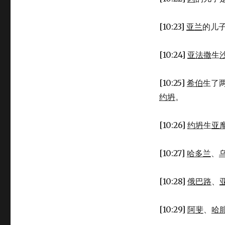
[10:23]
亚兰
的儿
[10:24]
亚法撒
生
[10:25]
希伯
生了
约坍
。
[10:26]
约坍
生
亚
[10:27]
哈多兰
、
[10:28]
俄巴路
、
[10:29]
阿斐
、
哈