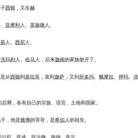
长子
西顿
，又生
赫
人、
亚摩利
人、
革迦撒
人、
亚基
人、
西尼
人、
、
洗玛利
人、
哈马
人，后来
迦南
的家族散开了。
界是从
西顿
到
基拉耳
，直到
迦萨
，又到
所多玛
、
蛾摩拉
、
押玛
、
的后裔，各有自己的宗族、语言、土地和国家。
儿子，他是
雅弗
的哥哥，是
希伯
人的祖先。
是
以拦
、
亚述
、
亚法撒
、
路德
、
亚兰
。