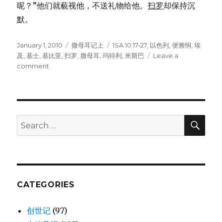
呢？”他们就藐视他，不送礼物给他。
扫罗
却保持沉
默。
Posted
January 1, 2010
Categories
撒母耳记上
Tags
1SA 10:17-27
,
以色列
,
便雅悯
,
埃
on
及
,
基士
,
基比亚
,
扫罗
,
撒母耳
,
玛特利
,
米斯巴
Leave a
comment
on
抽
签
得
扫
罗
SE
Search
为
for:
王
(1SA
10:17-
27)
CATEGORIES
创世记
(97)