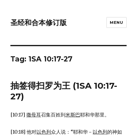
圣经和合本修订版
MENU
Tag: 1SA 10:17-27
抽签得扫罗为王 (1SA 10:17-
27)
[10:17]
撒母耳
召集百姓到
米斯巴
耶和华那里。
[10:18] 他对
以色列
众人说：“耶和华－
以色列
的神如