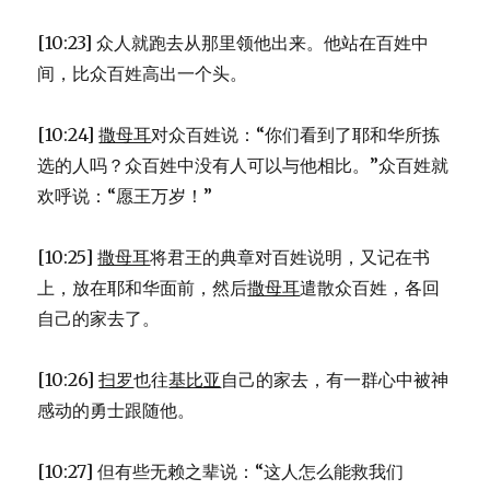
[10:23] 众人就跑去从那里领他出来。他站在百姓中
间，比众百姓高出一个头。
[10:24]
撒母耳
对众百姓说：“你们看到了耶和华所拣
选的人吗？众百姓中没有人可以与他相比。”众百姓就
欢呼说：“愿王万岁！”
[10:25]
撒母耳
将君王的典章对百姓说明，又记在书
上，放在耶和华面前，然后
撒母耳
遣散众百姓，各回
自己的家去了。
[10:26]
扫罗
也往
基比亚
自己的家去，有一群心中被神
感动的勇士跟随他。
[10:27] 但有些无赖之辈说：“这人怎么能救我们