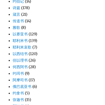
约伯记
(14)
诗篇
(178)
箴言
(21)
传道书
(14)
雅歌
(8)
以赛亚书
(129)
耶利米书
(139)
耶利米哀歌
(7)
以西结书
(120)
但以理书
(26)
何西阿书
(28)
约珥书
(9)
阿摩司书
(17)
俄巴底亚书
(6)
约拿书
(5)
弥迦书
(15)