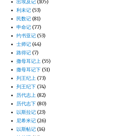
出埃及记
(105)
利未记
(53)
民数记
(81)
申命记
(77)
约书亚记
(53)
士师记
(44)
路得记
(7)
撒母耳记上
(55)
撒母耳记下
(51)
列王纪上
(73)
列王纪下
(74)
历代志上
(82)
历代志下
(80)
以斯拉记
(23)
尼希米记
(26)
以斯帖记
(14)