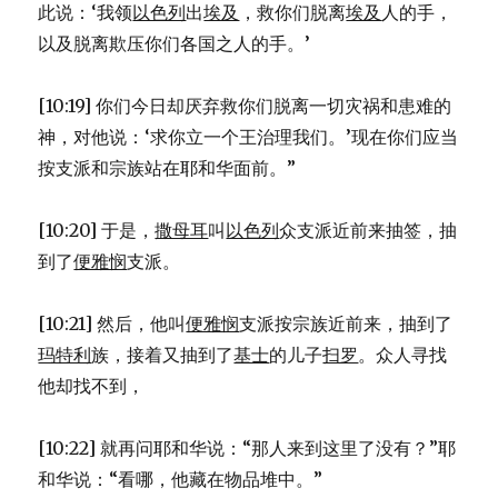
此说：‘我领
以色列
出
埃及
，救你们脱离
埃及
人的手，
以及脱离欺压你们各国之人的手。’
[10:19] 你们今日却厌弃救你们脱离一切灾祸和患难的
神，对他说：‘求你立一个王治理我们。’现在你们应当
按支派和宗族站在耶和华面前。”
[10:20] 于是，
撒母耳
叫
以色列
众支派近前来抽签，抽
到了
便雅悯
支派。
[10:21] 然后，他叫
便雅悯
支派按宗族近前来，抽到了
玛特利
族，接着又抽到了
基士
的儿子
扫罗
。众人寻找
他却找不到，
[10:22] 就再问耶和华说：“那人来到这里了没有？”耶
和华说：“看哪，他藏在物品堆中。”