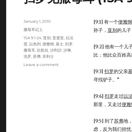
Posted
January 1, 2010
[9:1] 有一个
便雅
on
Categories
撒母耳记上
孙子，
亚别
的儿子
Tags
1SA 9:1-24
,
亚别
,
亚斐亚
,
以法
莲
,
以色列
,
便雅悯
,
基士
,
扫罗
,
[9:2] 他有一个
撒母耳
,
比歌拉
,
沙利沙
,
沙琳
,
比；他比众百姓高
洗罗
,
苏弗
,
非利士
Leave a comment
on
扫
[9:3]
扫罗
的父亲
罗
寻找驴子。”
见
撒
母
[9:4]
扫罗
走过
以
耳
那里，又走过
便雅
(1SA
9:1-
24)
[9:5] 到了
苏弗
地
虑，反为我们担忧