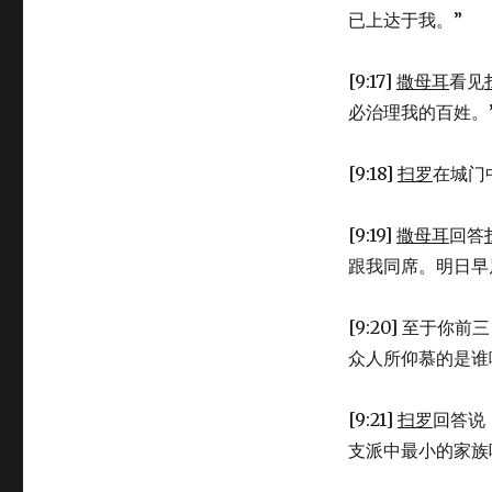
已上达于我。”
[9:17]
撒母耳
看见
必治理我的百姓。
[9:18]
扫罗
在城门
[9:19]
撒母耳
回答
跟我同席。明日早
[9:20] 至于
众人所仰慕的是谁
[9:21]
扫罗
回答说
支派中最小的家族