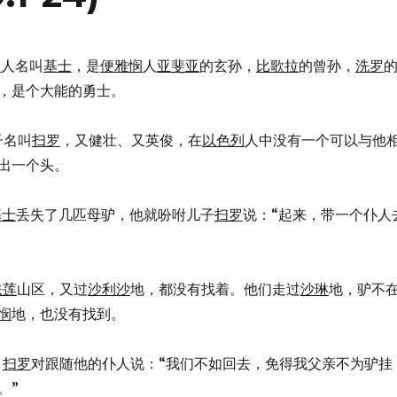
悯
人名叫
基士
，是
便雅悯
人
亚斐亚
的玄孙，
比歌拉
的曾孙，
洗罗
，是个大能的勇士。
儿子名叫
扫罗
，又健壮、又英俊，在
以色列
人中没有一个可以与他
出一个头。
基士
丢失了几匹母驴，他就吩咐儿子
扫罗
说：“起来，带一个仆人
法莲
山区，又过
沙利沙
地，都没有找着。他们走过
沙琳
地，驴不
悯
地，也没有找到。
，
扫罗
对跟随他的仆人说：“我们不如回去，免得我父亲不为驴挂
。”