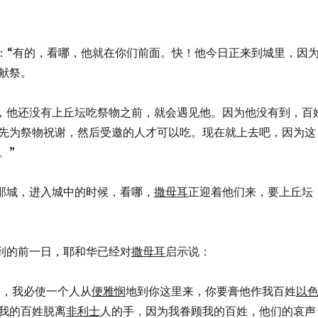
回答说：“有的，看哪，他就在你们前面。快！他今日正来到城里，因
献祭。
一进城，他还没有上丘坛吃祭物之前，就会遇见他。因为他没有到，百
先为祭物祝谢，然后受邀的人才可以吃。现在就上去吧，因为这
。”
就上到那城，进入城中的时候，看哪，
撒母耳
正迎着他们来，要上丘坛
到的前一日，耶和华已经对
撒母耳
启示说：
这时候，我必使一个人从
便雅悯
地到你这里来，你要膏他作我百姓
以
我的百姓脱离
非利士
人的手，因为我眷顾我的百姓，他们的哀声