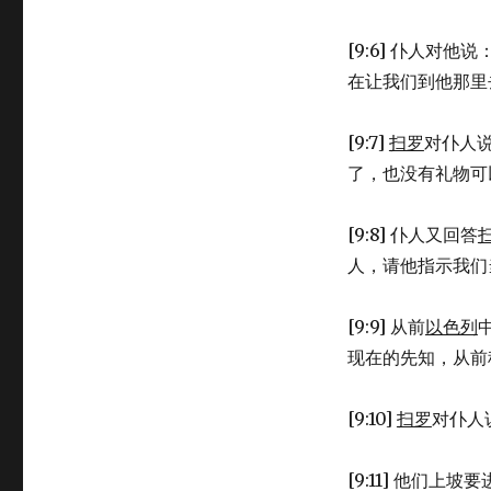
[9:6] 仆人对
在让我们到他那里
[9:7]
扫罗
对仆人
了，也没有礼物可
[9:8] 仆人又回答
人，请他指示我们
[9:9] 从前
以色列
现在的先知，从前
[9:10]
扫罗
对仆人
[9:11] 他们