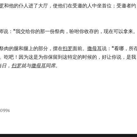
罗
和他的仆人进了大厅，使他们在受邀的人中坐首位；受邀者约
师说：“我交给你的那一份祭肉，吩咐你收存的，现在可以拿来。
就举起祭肉的腿和腿上的部分，摆在
扫罗
面前。
撒母耳
说：“看哪，所
。吃吧！因为这是为你保留到这特定的时候的，好让你说，是我
当日，
扫罗
就与
撒母耳
同席。
6099s