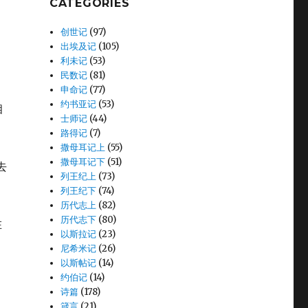
CATEGORIES
创世记
(97)
出埃及记
(105)
的
利未记
(53)
民数记
(81)
申命记
(77)
约书亚记
(53)
相
士师记
(44)
路得记
(7)
撒母耳记上
(55)
撒母耳记下
(51)
去
列王纪上
(73)
列王纪下
(74)
历代志上
(82)
历代志下
(80)
在
以斯拉记
(23)
尼希米记
(26)
以斯帖记
(14)
约伯记
(14)
诗篇
(178)
箴言
(21)