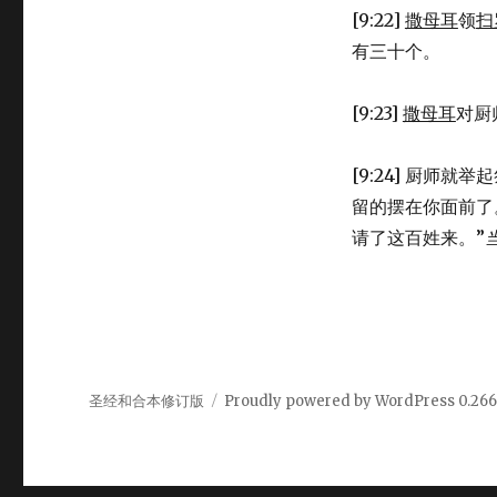
[9:22]
撒母耳
领
扫
有三十个。
[9:23]
撒母耳
对厨
[9:24] 厨师
留的摆在你面前了
请了这百姓来。”
圣经和合本修订版
Proudly powered by WordPress
0.26