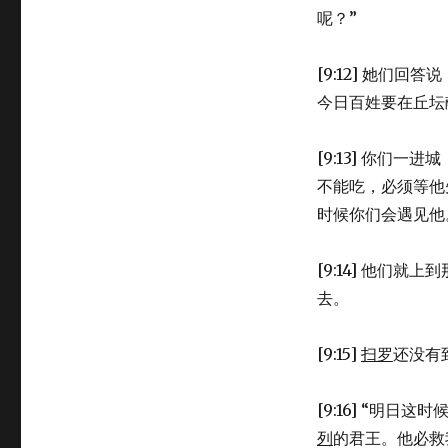
呢？”
[9:12] 她们
今日百姓要在丘坛
[9:13] 你们
不能吃，必须等他
时候你们会遇见他
[9:14] 他们
去。
[9:15]
扫罗
还没有
[9:16] “明日
列
的君王。他必救