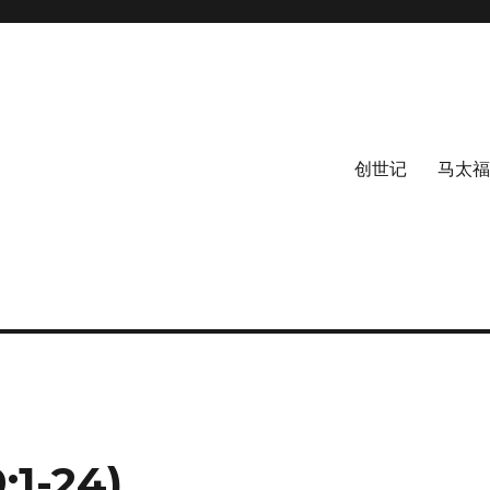
创世记
马太福
1-24)