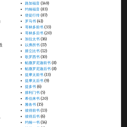
路加福音
(149)
约翰福音
(83)
使徒行传
(87)
为
罗马书
(41)
哥林多前书
(33)
哥林多后书
(20)
加拉太书
(16)
姓
以弗所书
(17)
腓立比书
(12)
歌罗西书
(10)
帖撒罗尼迦前书
(8)
帖撒罗尼迦后书
(8)
提摩太前书
(13)
提摩太后书
(9)
提多书
(6)
腓利门书
(5)
希伯来书
(20)
雅各书
(15)
彼得前书
(13)
色
彼得后书
(6)
约翰一书
(14)