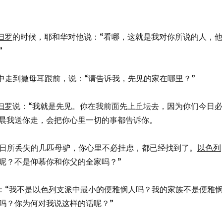
扫罗
的时候，耶和华对他说：“看哪，这就是我对你所说的人，
”
中走到
撒母耳
跟前，说：“请告诉我，先见的家在哪里？”
扫罗
说：“我就是先见。你在我前面先上丘坛去，因为你们今日
晨我送你走，会把你心里一切的事都告诉你。
你前三日所丢失的几匹母驴，你心里不必挂虑，都已经找到了。
以色列
呢？不是仰慕你和你父的全家吗？”
：“我不是
以色列
支派中最小的
便雅悯
人吗？我的家族不是
便雅
吗？你为何对我说这样的话呢？”