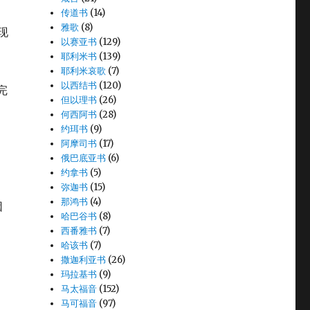
传道书
(14)
雅歌
(8)
现
以赛亚书
(129)
耶利米书
(139)
耶利米哀歌
(7)
以西结书
(120)
完
但以理书
(26)
何西阿书
(28)
约珥书
(9)
阿摩司书
(17)
俄巴底亚书
(6)
约拿书
(5)
弥迦书
(15)
那鸿书
(4)
因
哈巴谷书
(8)
西番雅书
(7)
哈该书
(7)
撒迦利亚书
(26)
。
玛拉基书
(9)
马太福音
(152)
马可福音
(97)