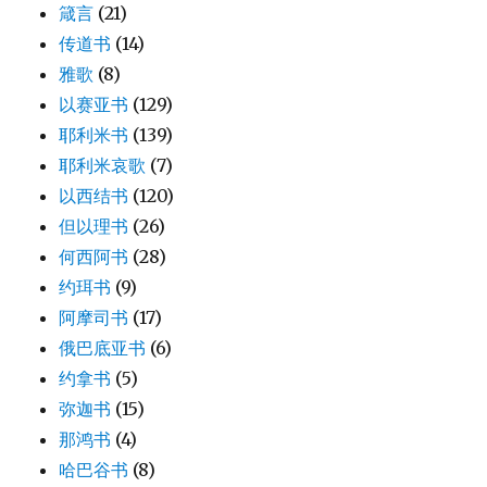
箴言
(21)
传道书
(14)
雅歌
(8)
以赛亚书
(129)
耶利米书
(139)
耶利米哀歌
(7)
以西结书
(120)
但以理书
(26)
何西阿书
(28)
约珥书
(9)
阿摩司书
(17)
俄巴底亚书
(6)
约拿书
(5)
弥迦书
(15)
那鸿书
(4)
哈巴谷书
(8)