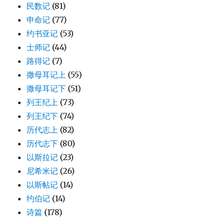
民数记
(81)
申命记
(77)
约书亚记
(53)
士师记
(44)
路得记
(7)
撒母耳记上
(55)
撒母耳记下
(51)
列王纪上
(73)
列王纪下
(74)
历代志上
(82)
历代志下
(80)
以斯拉记
(23)
尼希米记
(26)
以斯帖记
(14)
约伯记
(14)
诗篇
(178)