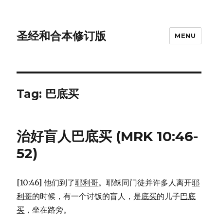
圣经和合本修订版
MENU
Tag: 巴底买
治好盲人巴底买 (MRK 10:46-
52)
[10:46] 他们到了
耶利哥
。耶稣同门徒并许多人离开
耶
利哥
的时候，有一个讨饭的盲人，是
底买
的儿子
巴底
买
，坐在路旁。