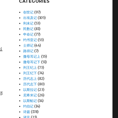
CATEGORIES
创世记
(97)
出埃及记
(105)
利未记
(53)
民数记
(81)
申命记
(77)
约书亚记
(53)
士师记
(44)
以
路得记
(7)
撒母耳记上
(55)
撒母耳记下
(51)
列王纪上
(73)
列王纪下
(74)
历代志上
(82)
历代志下
(80)
以斯拉记
(23)
耶
尼希米记
(26)
以斯帖记
(14)
约伯记
(14)
诗篇
(178)
箴言
(21)