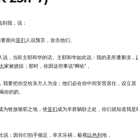
的话临到我，说：
，你要面向
亚扪
人说预言，攻击他们。
人说，当听主耶和华的话。主耶和华如此说：我的圣所遭亵渎，
大
家被掳掠；那时，你因这些事说‘啊哈’，
，看哪，我要把你交给东方人为业；他们必在你中间安营居住，设立居
喝你的奶。
成为牧放骆驼之地，使
亚扪
成为羊群躺卧之处，你们就知道我是
和华如此说：因你们拍手顿足，幸灾乐祸，藐视
以色列
地，