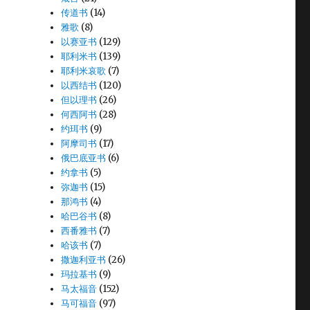
传道书
(14)
雅歌
(8)
以赛亚书
(129)
耶利米书
(139)
耶利米哀歌
(7)
以西结书
(120)
但以理书
(26)
何西阿书
(28)
约珥书
(9)
阿摩司书
(17)
俄巴底亚书
(6)
约拿书
(5)
弥迦书
(15)
那鸿书
(4)
哈巴谷书
(8)
西番雅书
(7)
哈该书
(7)
撒迦利亚书
(26)
玛拉基书
(9)
马太福音
(152)
马可福音
(97)