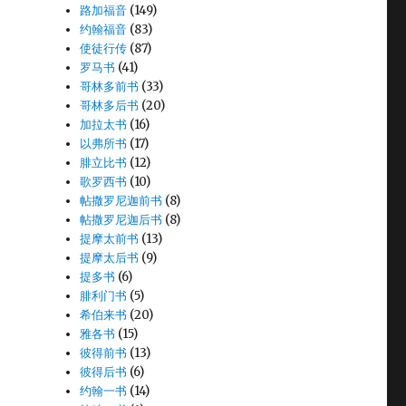
路加福音
(149)
约翰福音
(83)
使徒行传
(87)
罗马书
(41)
哥林多前书
(33)
哥林多后书
(20)
加拉太书
(16)
以弗所书
(17)
腓立比书
(12)
歌罗西书
(10)
帖撒罗尼迦前书
(8)
帖撒罗尼迦后书
(8)
提摩太前书
(13)
提摩太后书
(9)
提多书
(6)
腓利门书
(5)
希伯来书
(20)
雅各书
(15)
彼得前书
(13)
彼得后书
(6)
约翰一书
(14)