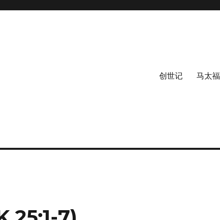
创世记
马太福
5:1-7)