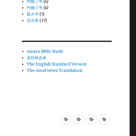
约翰二书
(4)
约翰三书
(4)
犹大书
(5)
启示录
(37)
Anna's Bible Study
圣经和合本
The English Standard Version
The Good News Translation
Anna's
圣
The
The
Bible
经
English
Good
Study
和
Standard
News