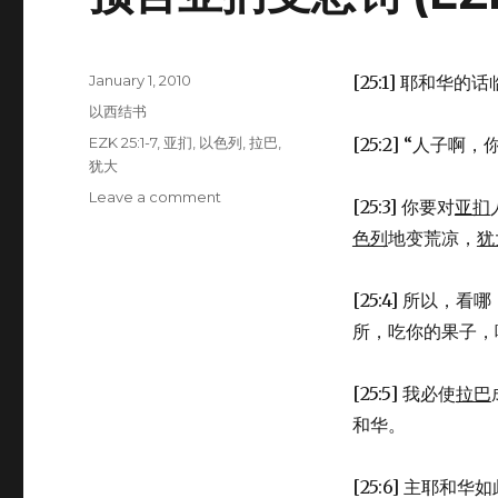
Posted
January 1, 2010
[25:1] 耶和华
on
Categories
以西结书
Tags
EZK 25:1-7
,
亚扪
,
以色列
,
拉巴
,
[25:2] “人子啊
犹大
Leave a comment
on
[25:3] 你要对
亚扪
预
色列
地变荒凉，
犹
言
亚
扪
[25:4] 所以
受
所，吃你的果子，
惩
罚
(EZK
[25:5] 我必使
拉巴
25:1-
和华。
7)
[25:6] 主耶