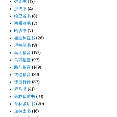
弥迦书
(15)
那鸿书
(4)
哈巴谷书
(8)
西番雅书
(7)
哈该书
(7)
撒迦利亚书
(26)
玛拉基书
(9)
马太福音
(152)
马可福音
(97)
路加福音
(149)
约翰福音
(83)
使徒行传
(87)
罗马书
(41)
哥林多前书
(33)
哥林多后书
(20)
加拉太书
(16)