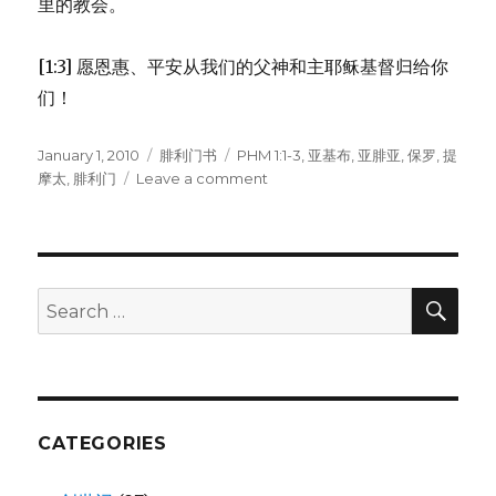
里的教会。
[1:3] 愿恩惠、平安从我们的父神和主耶稣基督归给你
们！
Posted
January 1, 2010
Categories
腓利门书
Tags
PHM 1:1-3
,
亚基布
,
亚腓亚
,
保罗
,
提
on
摩太
,
腓利门
Leave a comment
on
问
候
(PHM
1:1-
3)
SE
Search
for:
CATEGORIES