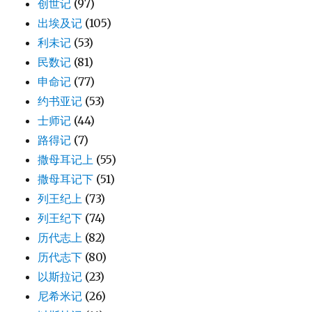
创世记
(97)
出埃及记
(105)
利未记
(53)
民数记
(81)
申命记
(77)
约书亚记
(53)
士师记
(44)
路得记
(7)
撒母耳记上
(55)
撒母耳记下
(51)
列王纪上
(73)
列王纪下
(74)
历代志上
(82)
历代志下
(80)
以斯拉记
(23)
尼希米记
(26)