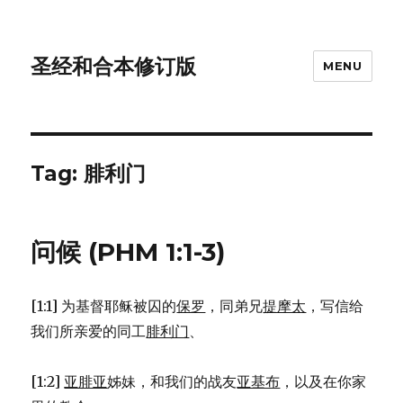
圣经和合本修订版
MENU
Tag: 腓利门
问候 (PHM 1:1-3)
[1:1] 为基督耶稣被囚的
保罗
，同弟兄
提摩太
，写信给
我们所亲爱的同工
腓利门
、
[1:2]
亚腓亚
姊妹，和我们的战友
亚基布
，以及在你家