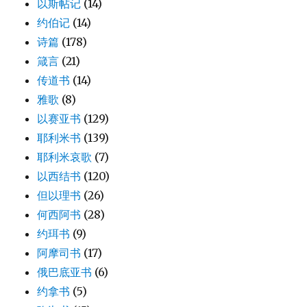
以斯帖记
(14)
约伯记
(14)
诗篇
(178)
箴言
(21)
传道书
(14)
雅歌
(8)
以赛亚书
(129)
耶利米书
(139)
耶利米哀歌
(7)
以西结书
(120)
但以理书
(26)
何西阿书
(28)
约珥书
(9)
阿摩司书
(17)
俄巴底亚书
(6)
约拿书
(5)