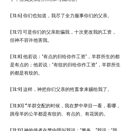
[31:6] 你们也知道，我尽了全力服事你们的父亲。
[31:7] 可是你们的父亲欺骗我，十次更改我的工资，
但神不容许他害我。
[31:8] 他若说：‘有点的归给你作工资’，羊群所生的都
是有点的；他若说：‘有纹的归给你作工资’，羊群所生
的都是有纹的。
[31:9] 这样，神把你们父亲的牲畜拿来赐给我了。
[31:10] “羊群交配的时候，我在梦中举目一看，看哪，
跳母羊的公羊都是有纹的、有点的、有花斑的。
[31:11] 神的使者在梦中呼叫我说：‘
雅各
。’我说：‘我