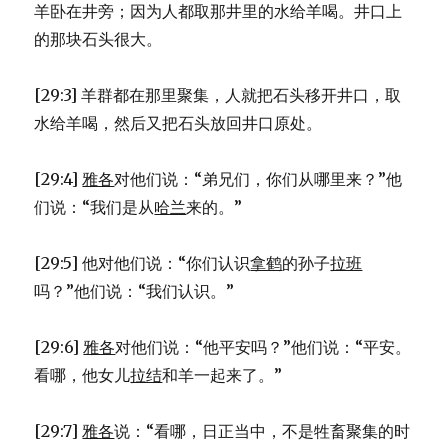
羊卧在井旁；因为人都取那井里的水给羊喝。井口上
的那块石头很大。
[29:3] 羊群都在那里聚集，人就把石头移开井口，取
水给羊喝，然后又把石头放回井口原处。
[29:4]
雅各
对他们说：“弟兄们，你们从哪里来？”他
们说：“我们是从
哈兰
来的。”
[29:5] 他对他们说：“你们认识
拿鹤
的孙子
拉班
吗？”他们说：“我们认识。”
[29:6]
雅各
对他们说：“他平安吗？”他们说：“平安。
看哪，他女儿
拉结
和羊一起来了。”
[29:7]
雅各
说：“看哪，日正当中，不是牲畜聚集的时