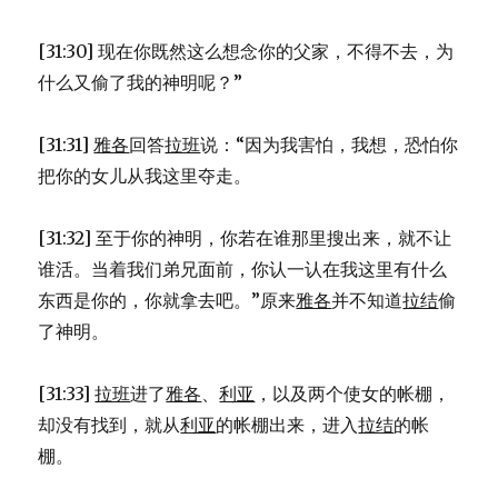
[31:30] 现在你既然这么想念你的父家，不得不去，为
什么又偷了我的神明呢？”
[31:31]
雅各
回答
拉班
说：“因为我害怕，我想，恐怕你
把你的女儿从我这里夺走。
[31:32] 至于你的神明，你若在谁那里搜出来，就不让
谁活。当着我们弟兄面前，你认一认在我这里有什么
东西是你的，你就拿去吧。”原来
雅各
并不知道
拉结
偷
了神明。
[31:33]
拉班
进了
雅各
、
利亚
，以及两个使女的帐棚，
却没有找到，就从
利亚
的帐棚出来，进入
拉结
的帐
棚。