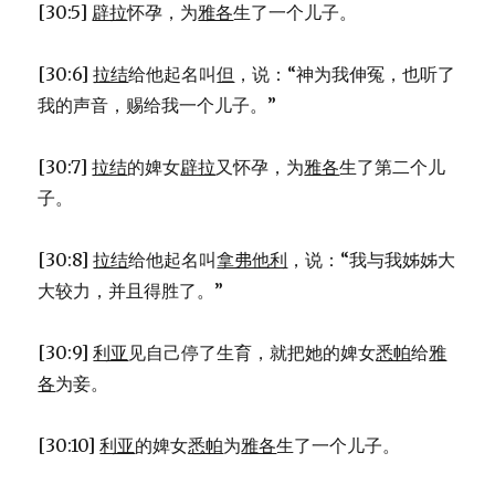
[30:5]
辟拉
怀孕，为
雅各
生了一个儿子。
[30:6]
拉结
给他起名叫
但
，说：“神为我伸冤，也听了
我的声音，赐给我一个儿子。”
[30:7]
拉结
的婢女
辟拉
又怀孕，为
雅各
生了第二个儿
子。
[30:8]
拉结
给他起名叫
拿弗他利
，说：“我与我姊姊大
大较力，并且得胜了。”
[30:9]
利亚
见自己停了生育，就把她的婢女
悉帕
给
雅
各
为妾。
[30:10]
利亚
的婢女
悉帕
为
雅各
生了一个儿子。