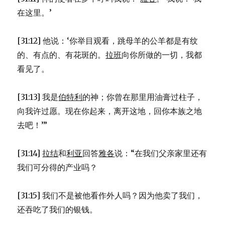
在这里。’
[31:12] 他说：‘你举目观看，跳母羊的公羊都是有纹
的、有点的、有花斑的。
拉班
向你所做的一切，我都
看见了。
[31:13] 我是
伯特利
的神；你曾在那里用油膏过柱子，
向我许过愿。现在你起来，离开这地，回你本族之地
去吧！’”
[31:14]
拉结
和
利亚
回答
雅各
说：“在我们父亲家里还有
我们可分得的产业吗？
[31:15] 我们不是被他看作外人吗？因为他卖了我们，
还吞吃了我们的银钱。