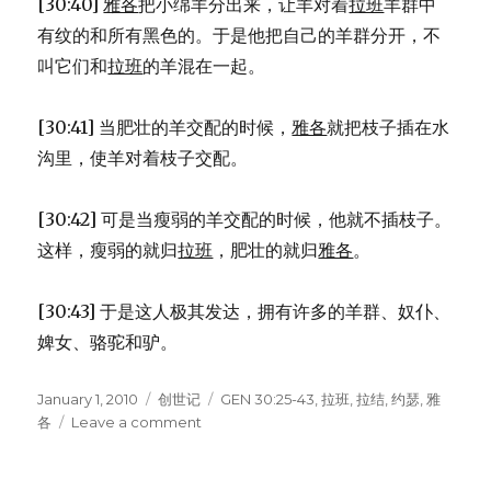
[30:40]
雅各
把小绵羊分出来，让羊对着
拉班
羊群中
有纹的和所有黑色的。于是他把自己的羊群分开，不
叫它们和
拉班
的羊混在一起。
[30:41] 当肥壮的羊交配的时候，
雅各
就把枝子插在水
沟里，使羊对着枝子交配。
[30:42] 可是当瘦弱的羊交配的时候，他就不插枝子。
这样，瘦弱的就归
拉班
，肥壮的就归
雅各
。
[30:43] 于是这人极其发达，拥有许多的羊群、奴仆、
婢女、骆驼和驴。
Posted
January 1, 2010
Categories
创世记
Tags
GEN 30:25-43
,
拉班
,
拉结
,
约瑟
,
雅
on
各
Leave a comment
on
雅
各