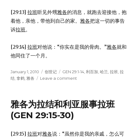
[29:13]
拉班
听见外甥
雅各
的消息，就跑去迎接他，抱
着他，亲他，带他到自己的家。
雅各
把这一切的事告
诉
拉班
。
[29:14]
拉班
对他说：“你实在是我的骨肉。”
雅各
就和
他同住了一个月。
Posted
January 1, 2010
Categories
创世记
Tags
GEN 29:1-14
,
利百加
,
哈兰
,
拉班
,
拉
on
结
,
拿鹤
,
雅各
Leave a comment
on
雅
各
到
雅各为拉结和利亚服事拉班
拉
班
(GEN 29:15-30)
的
家
(GEN
[29:15]
拉班
对
雅各
说：“虽然你是我的亲戚，怎么可
29:1-