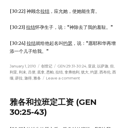
[30:22] 神顾念
拉结
，应允她，使她能生育。
[30:23]
拉结
怀孕生子，说：“神除去了我的羞耻。”
[30:24]
拉结
就给他起名叫
约瑟
，说：“愿耶和华再增
添一个儿子给我。”
Posted
January 1, 2010
Categories
创世记
Tags
GEN 29:31-30:24
,
亚设
,
以萨迦
,
但
,
on
利亚
,
利未
,
吕便
,
底拿
,
悉帕
,
拉结
,
拿弗他利
,
犹大
,
约瑟
,
西布伦
,
西
缅
,
辟拉
,
迦得
,
雅各
Leave a comment
on
雅
各
的
雅各和拉班定工资 (GEN
儿
女
30:25-43)
(GEN
29:31-
30:24)