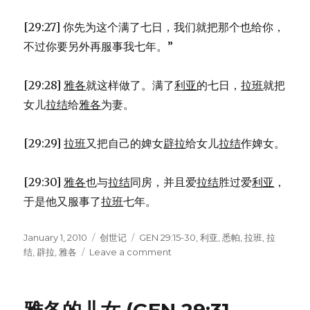
[29:27] 你先为这个满了七日，我们就把那个也给你，
不过你要另外再服事我七年。”
[29:28]
雅各
就这样做了。满了
利亚
的七日，
拉班
就把
女儿
拉结
给
雅各
为妻。
[29:29]
拉班
又把自己的婢女
辟拉
给女儿
拉结
作婢女。
[29:30]
雅各
也与
拉结
同房，并且爱
拉结
胜过爱
利亚
，
于是他又服事了
拉班
七年。
Posted
January 1, 2010
Categories
创世记
Tags
GEN 29:15-30
,
利亚
,
悉帕
,
拉班
,
拉
on
结
,
辟拉
,
雅各
Leave a comment
on
雅
各
为