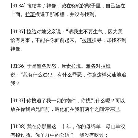
[31:34]
拉结
拿了神像，藏在骆驼的鞍子里，自己坐在
上面。
拉班
搜遍了那帐棚，并没有找到。
[31:35]
拉结
对她父亲说：“请我主不要生气，因为我
恰有月事，不能在你面前起来。”
拉班
搜寻，却找不到
神像。
[31:36] 于是
雅各
发怒，斥责
拉班
。
雅各
对
拉班
说：“我有什么过犯，有什么罪恶，你竟这样火速地追
我？
[31:37] 你搜遍了我一切的物件，你找到什么呢？可以
放在你我弟兄面前，叫他们在我们两个之间评评理。
[31:38] 我在你那里这二十年，你的母绵羊、母山羊没
有掉过胎。你羊群中的公绵羊，我没有吃过；