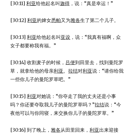
[30:11]
利亚
给他起名叫
迦得
，说：“真是幸运！”
[30:12]
利亚
的婢女
悉帕
又为
雅各
生了第二个儿子。
[30:13]
利亚
给他起名叫
亚设
，说：“我真有福啊，众
女子都要称我有福。”
[30:14] 收割麦子的时候，
吕便
到田里去，找到曼陀罗
草，就拿给他的母亲
利亚
。
拉结
对
利亚
说：“请你给我
一些你儿子的曼陀罗草吧。”
[30:15]
利亚
对她说：“你夺走了我的丈夫还是小事
吗？你还要夺取我儿子的曼陀罗草吗？”
拉结
说：“今
夜他可以与你同寝，来交换你儿子的曼陀罗草。”
[30:16] 到了晚上，
雅各
从田里回来，
利亚
出来迎接