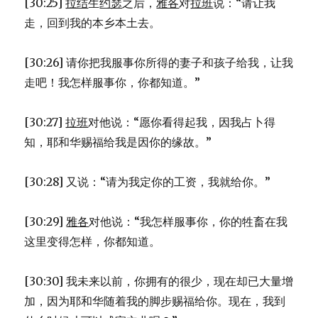
[30:25]
拉结
生
约瑟
之后，
雅各
对
拉班
说：“请让我
走，回到我的本乡本土去。
[30:26] 请你把我服事你所得的妻子和孩子给我，让我
走吧！我怎样服事你，你都知道。”
[30:27]
拉班
对他说：“愿你看得起我，因我占卜得
知，耶和华赐福给我是因你的缘故。”
[30:28] 又说：“请为我定你的工资，我就给你。”
[30:29]
雅各
对他说：“我怎样服事你，你的牲畜在我
这里变得怎样，你都知道。
[30:30] 我未来以前，你拥有的很少，现在却已大量增
加，因为耶和华随着我的脚步赐福给你。现在，我到