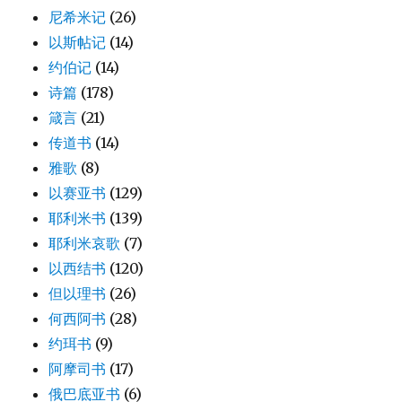
尼希米记
(26)
以斯帖记
(14)
约伯记
(14)
诗篇
(178)
箴言
(21)
传道书
(14)
雅歌
(8)
以赛亚书
(129)
耶利米书
(139)
耶利米哀歌
(7)
以西结书
(120)
但以理书
(26)
何西阿书
(28)
约珥书
(9)
阿摩司书
(17)
俄巴底亚书
(6)