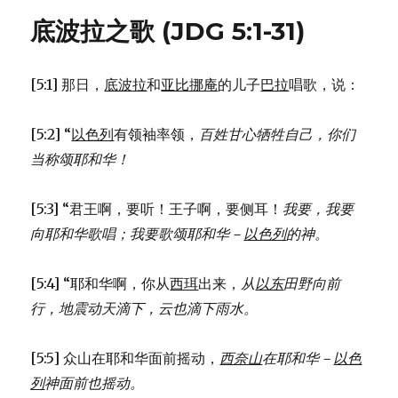
拉
底波拉之歌 (JDG 5:1-31)
和
巴
拉
[5:1] 那日，
底波拉
和
亚比挪庵
的儿子
巴拉
唱歌，说：
(JDG
4:1-
24)
[5:2] “
以色列
有领袖率领，
百姓甘心牺牲自己，
你们
当称颂耶和华！
[5:3] “君王啊，要听！王子啊，要侧耳！
我要，我要
向耶和华歌唱；
我要歌颂耶和华－
以色列
的神。
[5:4] “耶和华啊，你从
西珥
出来，
从
以东
田野向前
行，
地震动
天滴下，
云也滴下雨水。
[5:5] 众山在耶和华面前摇动，
西奈山
在耶和华－
以色
列
神面前也摇动。