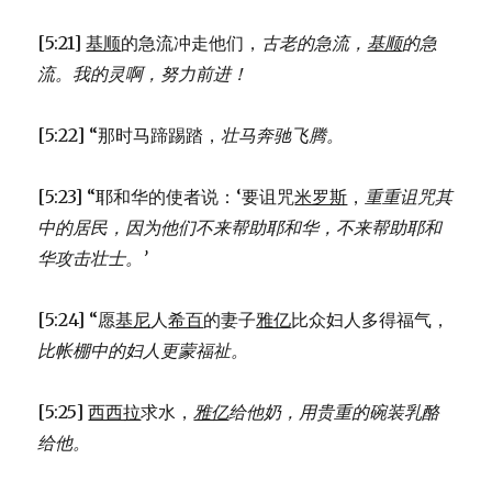
[5:21]
基顺
的急流冲走他们，
古老的急流，
基顺
的急
流。
我的灵啊，努力前进！
[5:22] “那时马蹄踢踏，
壮马奔驰飞腾。
[5:23] “耶和华的使者说：‘要诅咒
米罗斯
，
重重诅咒其
中的居民，
因为他们不来帮助耶和华，
不来帮助耶和
华攻击壮士。’
[5:24] “愿
基尼
人
希百
的妻子
雅亿
比众妇人多得福气，
比帐棚中的妇人更蒙福祉。
[5:25]
西西拉
求水，
雅亿
给他奶，
用贵重的碗装乳酪
给他。