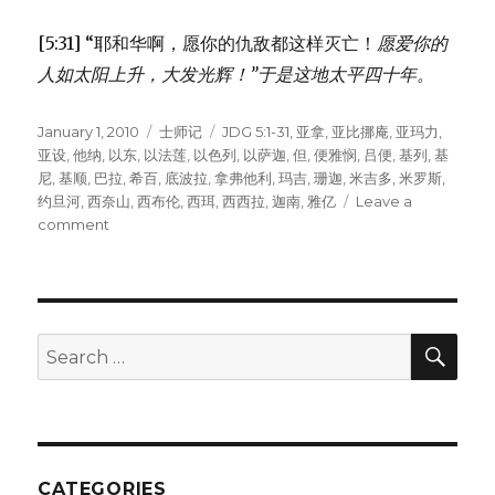
[5:31] “耶和华啊，愿你的仇敌都这样灭亡！
愿爱你的
人如太阳上升，大发光辉！”
于是这地太平四十年。
Posted
January 1, 2010
Categories
士师记
Tags
JDG 5:1-31
,
亚拿
,
亚比挪庵
,
亚玛力
,
on
亚设
,
他纳
,
以东
,
以法莲
,
以色列
,
以萨迦
,
但
,
便雅悯
,
吕便
,
基列
,
基
尼
,
基顺
,
巴拉
,
希百
,
底波拉
,
拿弗他利
,
玛吉
,
珊迦
,
米吉多
,
米罗斯
,
约旦河
,
西奈山
,
西布伦
,
西珥
,
西西拉
,
迦南
,
雅亿
Leave a
comment
on
底
波
拉
之
歌
SE
Search
(JDG
for:
5:1-
31)
CATEGORIES