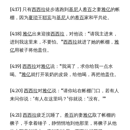
[4:17] 只有
西西拉
徒步逃跑到
基尼
人
希百
之妻
雅亿
的帐
棚，因为
夏琐
王
耶宾
与
基尼
人的
希百
家和平共处。
[4:18]
雅亿
出来迎接
西西拉
，对他说：“请我主进来，
进到我这里来，不要怕。”
西西拉
就进了她的帐棚，
雅
亿
用被子将他盖住。
[4:19]
西西拉
对
雅亿
说：“我渴了，求你给我一点水
喝。”
雅亿
就打开装奶的皮袋，给他喝，再把他盖住。
[4:20]
西西拉
对
雅亿
说：“请你站在帐棚门口，若有人
来问你说：‘有人在这里吗？’你就说：‘没有。’”
[4:21]
西西拉
疲乏沉睡了。
希百
的妻
雅亿
取了帐棚的
橛子，手拿着锤子，静悄悄地到他那里，将橛子从他