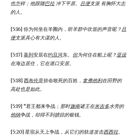
也怎样；
他跟随
巴拉
冲下平原。
吕便
支派 有胸怀大志
的人。
[5:16] 你为何坐在羊圈内，
听羊群中吹笛的声音呢？
吕
便
支派具心有大谋的人。
[5:17]
基列
安居在
约旦河
东。
但
为何住在船上呢？
亚设
在海边居住，
它在港口安居。
[5:18]
西布伦
是拚命敢死的百姓，
拿弗他利
在田野的
高处也是如此。
[5:19] “君王都来争战；
那时
迦南
诸王在
米吉多
水旁的
他纳
争战，
却得不到掳掠的银钱。
[5:20] 星宿从天上争战，
从它们的轨道攻击
西西拉
。