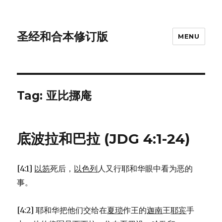
圣经和合本修订版
MENU
Tag: 亚比挪庵
底波拉和巴拉 (JDG 4:1-24)
[4:1]
以笏
死后，
以色列
人又行耶和华眼中看为恶的
事。
[4:2] 耶和华把他们交给在
夏琐
作王的
迦南
王
耶宾
手