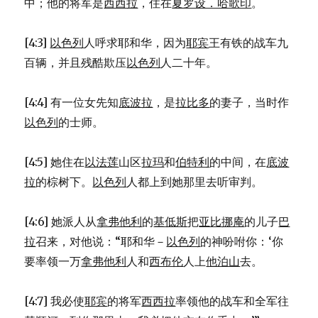
中；他的将军是
西西拉
，住在
夏罗设．哈歌印
。
[4:3]
以色列
人呼求耶和华，因为
耶宾
王有铁的战车九
百辆，并且残酷欺压
以色列
人二十年。
[4:4] 有一位女先知
底波拉
，是
拉比多
的妻子，当时作
以色列
的士师。
[4:5] 她住在
以法莲
山区
拉玛
和
伯特利
的中间，在
底波
拉
的棕树下。
以色列
人都上到她那里去听审判。
[4:6] 她派人从
拿弗他利
的
基低斯
把
亚比挪庵
的儿子
巴
拉
召来，对他说：“耶和华－
以色列
的神吩咐你：‘你
要率领一万
拿弗他利
人和
西布伦
人上
他泊山
去。
[4:7] 我必使
耶宾
的将军
西西拉
率领他的战车和全军往