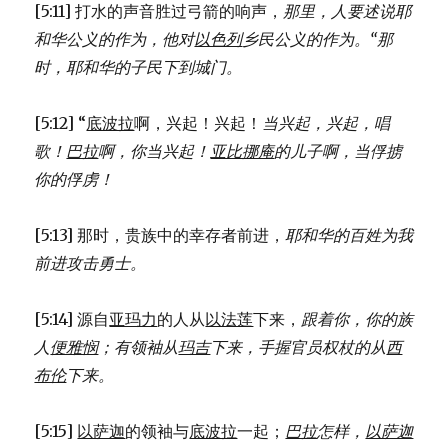
[5:11] 打水的声音胜过弓箭的响声，
那里，人要述说耶
和华公义的作为，
他对
以色列
乡民公义的作为。
“那
时，耶和华的子民下到城门。
[5:12] “
底波拉
啊，兴起！兴起！
当兴起，兴起，唱
歌！
巴拉
啊，你当兴起！
亚比挪庵
的儿子啊，当俘掳
你的俘虏！
[5:13] 那时，贵族中的幸存者前进，
耶和华的百姓为我
前进攻击勇士。
[5:14] 源自
亚玛力
的人从
以法莲
下来，
跟着你，你的族
人
便雅悯
；
有领袖从
玛吉
下来，
手握官员权杖的从
西
布伦
下来。
[5:15]
以萨迦
的领袖与
底波拉
一起；
巴拉
怎样，
以萨迦