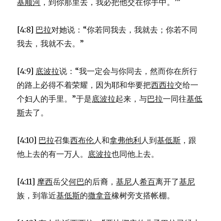
基顺河
，到你那里去，我必把他交在你手中。’”
[4:8]
巴拉
对她说：“你若同我去，我就去；你若不同
我去，我就不去。”
[4:9]
底波拉
说：“我一定会与你同去，然而你在所行
的路上必得不着荣耀，因为耶和华要把
西西拉
交给一
个妇人的手里。”于是
底波拉
起来，与
巴拉
一同往
基低
斯
去了。
[4:10]
巴拉
召集
西布伦
人和
拿弗他利
人到
基低斯
，跟
他上去的有一万人。
底波拉
也同他上去。
[4:11]
摩西
岳父
何巴
的后裔，
基尼
人
希百
离开了
基尼
族，到靠近
基低斯
的
撒拿音
橡树旁支搭帐棚。