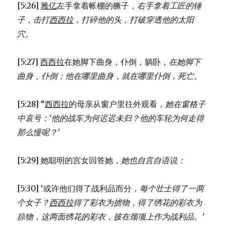
[5:26]
雅亿
左手拿着帐棚的橛子，
右手拿着工匠的锤
子，
击打
西西拉
，打碎他的头，
打破穿透他的太阳
穴。
[5:27]
西西拉
在她脚下曲身，仆倒，躺卧，
在她脚下
曲身，仆倒；
他在哪里曲身，就在哪里仆倒，死亡。
[5:28] “
西西拉
的母亲从窗户里往外观看，
她在窗格子
中哀号：
‘他的战车为何迟迟未归？
他的车轮为何走得
那么慢呢？’
[5:29] 她聪明的宫女回答她，
她也自言自语说：
[5:30] ‘或许他们得了战利品而分，
每个壮士得了一两
个女子？
西西拉
得了彩衣为掳物，
得了绣花的彩衣为
掠物，
这两面绣花的彩衣，
披在颈项上作为战利品。’