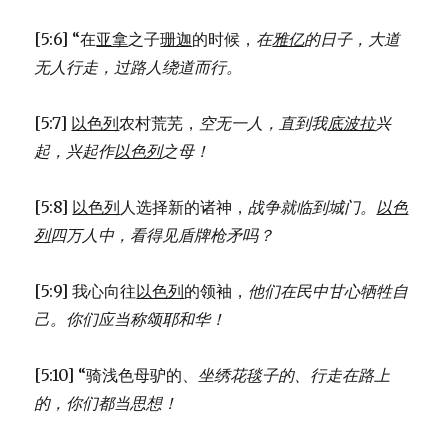
[5:6] “在
亚拿
之子
珊迦
的时候，
在
雅亿
的日子，
大道
无人行走，
过路人绕道而行。
[5:7]
以色列
农村荒芜，
空无一人，
直到我
底波拉
兴
起，
兴起作
以色列
之母！
[5:8]
以色列
人选择新的诸神，
战争就临到城门。
以色
列
四万人中，
看得见盾牌枪矛吗？
[5:9] 我心向往
以色列
的领袖，
他们在民中甘心牺牲自
己。
你们应当称颂耶和华！
[5:10] “骑浅色母驴的、
坐绣花毯子的、
行走在路上
的，
你们都当思想！