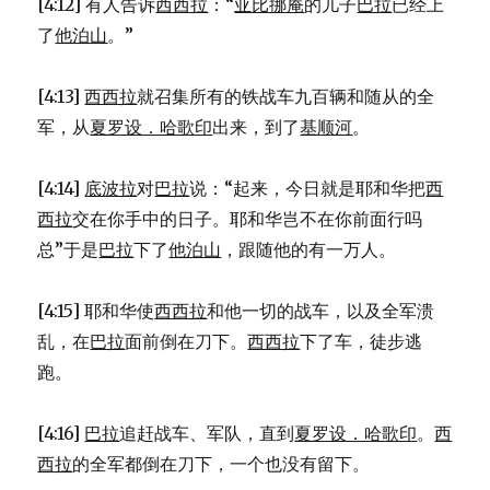
[4:12] 有人告诉
西西拉
：“
亚比挪庵
的儿子
巴拉
已经上
了
他泊山
。”
[4:13]
西西拉
就召集所有的铁战车九百辆和随从的全
军，从
夏罗设．哈歌印
出来，到了
基顺河
。
[4:14]
底波拉
对
巴拉
说：“起来，今日就是耶和华把
西
西拉
交在你手中的日子。耶和华岂不在你前面行吗
总”于是
巴拉
下了
他泊山
，跟随他的有一万人。
[4:15] 耶和华使
西西拉
和他一切的战车，以及全军溃
乱，在
巴拉
面前倒在刀下。
西西拉
下了车，徒步逃
跑。
[4:16]
巴拉
追赶战车、军队，直到
夏罗设．哈歌印
。
西
西拉
的全军都倒在刀下，一个也没有留下。