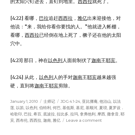
的太阳穴钉进去，直钉到地里。
西西拉
就死了。
[4:22] 看哪，
巴拉
追赶
西西拉
，
雅亿
出来迎接他，对
他说：“来，我给你看你要找的人。”他就进入帐棚，
看哪，
西西拉
已经倒在地上死了，橛子还在他的太阳
穴中。
[4:23] 那日，神在
以色列
人面前制伏了
迦南
王
耶宾
。
[4:24] 从此，
以色列
人的手对
迦南
王
耶宾
越来越强
硬，直到将
迦南
王
耶宾
剪除。
Posted
January 1, 2010
Categories
士师记
Tags
JDG 4:1-24
,
亚比挪庵
,
他泊山
,
以法
on
莲
,
以笏
,
以色列
,
伯特利
,
何巴
,
基低斯
,
基尼
,
基顺河
,
夏琐
,
夏罗设．
哈歌印
,
巴拉
,
希百
,
底波拉
,
拉比多
,
拉玛
,
拿弗他利
,
摩西
,
撒拿音
,
耶
宾
,
西布伦
,
西西拉
,
迦南
,
雅亿
Leave a comment
on
底
波