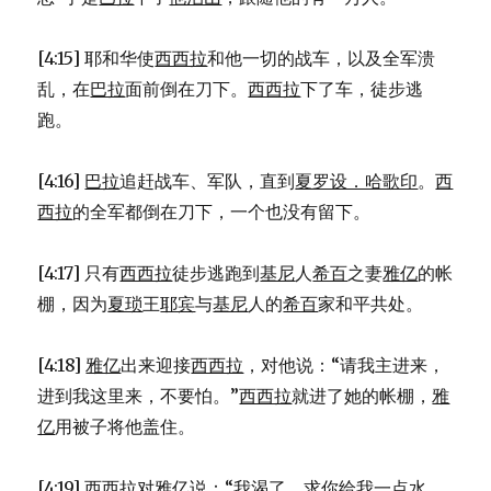
[4:15] 耶和华使
西西拉
和他一切的战车，以及全军溃
乱，在
巴拉
面前倒在刀下。
西西拉
下了车，徒步逃
跑。
[4:16]
巴拉
追赶战车、军队，直到
夏罗设．哈歌印
。
西
西拉
的全军都倒在刀下，一个也没有留下。
[4:17] 只有
西西拉
徒步逃跑到
基尼
人
希百
之妻
雅亿
的帐
棚，因为
夏琐
王
耶宾
与
基尼
人的
希百
家和平共处。
[4:18]
雅亿
出来迎接
西西拉
，对他说：“请我主进来，
进到我这里来，不要怕。”
西西拉
就进了她的帐棚，
雅
亿
用被子将他盖住。
[4:19]
西西拉
对
雅亿
说：“我渴了，求你给我一点水