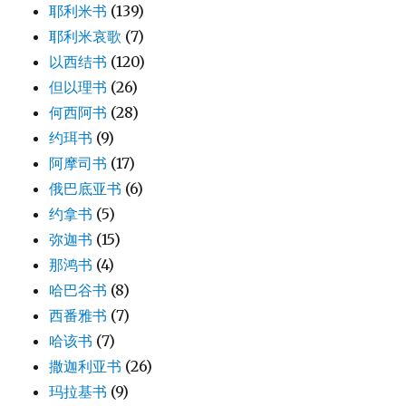
耶利米书
(139)
耶利米哀歌
(7)
以西结书
(120)
但以理书
(26)
何西阿书
(28)
约珥书
(9)
阿摩司书
(17)
俄巴底亚书
(6)
约拿书
(5)
弥迦书
(15)
那鸿书
(4)
哈巴谷书
(8)
西番雅书
(7)
哈该书
(7)
撒迦利亚书
(26)
玛拉基书
(9)