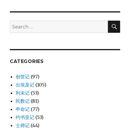
波
拉
之
歌
SE
Search
(JDG
for:
5:1-
31)
CATEGORIES
创世记
(97)
出埃及记
(105)
利未记
(53)
民数记
(81)
申命记
(77)
约书亚记
(53)
士师记
(44)