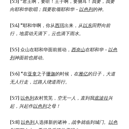
[5:3] “君王啊，要听！王子啊，要侧耳！
我要，我要
向耶和华歌唱；
我要歌颂耶和华－
以色列
的神。
[5:4] “耶和华啊，你从
西珥
出来，
从
以东
田野向前
行，
地震动
天滴下，
云也滴下雨水。
[5:5] 众山在耶和华面前摇动，
西奈山
在耶和华－
以色
列
神面前也摇动。
[5:6] “在
亚拿
之子
珊迦
的时候，
在
雅亿
的日子，
大道
无人行走，
过路人绕道而行。
[5:7]
以色列
农村荒芜，
空无一人，
直到我
底波拉
兴
起，
兴起作
以色列
之母！
[5:8]
以色列
人选择新的诸神，
战争就临到城门。
以色