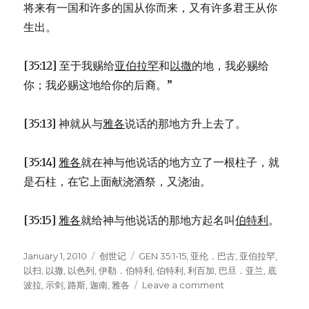
将来有一国和许多的国从你而来，又有许多君王从你
生出。
[35:12] 至于我赐给
亚伯拉罕
和
以撒
的地，我必赐给
你；我必赐这地给你的后裔。”
[35:13] 神就从与
雅各
说话的那地方升上去了。
[35:14]
雅各
就在神与他说话的地方立了一根柱子，就
是石柱，在它上面献浇酒祭，又浇油。
[35:15]
雅各
就给神与他说话的那地方起名叫
伯特利
。
Posted
January 1, 2010
Categories
创世记
Tags
GEN 35:1-15
,
亚伦．巴古
,
亚伯拉罕
,
on
以扫
,
以撒
,
以色列
,
伊勒．伯特利
,
伯特利
,
利百加
,
巴旦．亚兰
,
底
波拉
,
示剑
,
路斯
,
迦南
,
雅各
Leave a comment
on
神