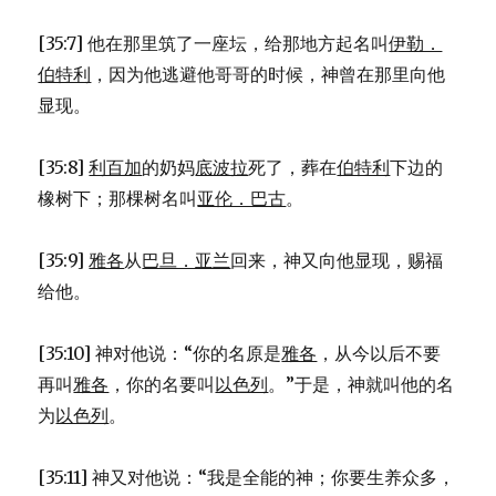
[35:7] 他在那里筑了一座坛，给那地方起名叫
伊勒．
伯特利
，因为他逃避他哥哥的时候，神曾在那里向他
显现。
[35:8]
利百加
的奶妈
底波拉
死了，葬在
伯特利
下边的
橡树下；那棵树名叫
亚伦．巴古
。
[35:9]
雅各
从
巴旦．亚兰
回来，神又向他显现，赐福
给他。
[35:10] 神对他说：“你的名原是
雅各
，从今以后不要
再叫
雅各
，你的名要叫
以色列
。”于是，神就叫他的名
为
以色列
。
[35:11] 神又对他说：“我是全能的神；你要生养众多，