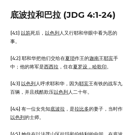
在
伯
底波拉和巴拉 (JDG 4:1-24)
特
利
赐
[4:1]
以笏
死后，
以色列
人又行耶和华眼中看为恶的
福
雅
事。
各
(GEN
[4:2] 耶和华把他们交给在
夏琐
作王的
迦南
王
耶宾
手
35:1-
15)
中；他的将军是
西西拉
，住在
夏罗设．哈歌印
。
[4:3]
以色列
人呼求耶和华，因为
耶宾
王有铁的战车九
百辆，并且残酷欺压
以色列
人二十年。
[4:4] 有一位女先知
底波拉
，是
拉比多
的妻子，当时作
以色列
的士师。
[4:5] 她住在
以法莲
山区
拉玛
和
伯特利
的中间，在
底波