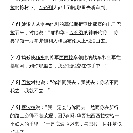
拉
的棕树下。
以色列
人都上到她那里去听审判。
[4:6] 她派人从
拿弗他利
的
基低斯
把
亚比挪庵
的儿子
巴
拉
召来，对他说：“耶和华－
以色列
的神吩咐你：‘你
要率领一万
拿弗他利
人和
西布伦
人上
他泊山
去。
[4:7] 我必使
耶宾
的将军
西西拉
率领他的战车和全军往
基顺河
，到你那里去，我必把他交在你手中。’”
[4:8]
巴拉
对她说：“你若同我去，我就去；你若不同
我去，我就不去。”
[4:9]
底波拉
说：“我一定会与你同去，然而你在所行
的路上必得不着荣耀，因为耶和华要把
西西拉
交给一
个妇人的手里。”于是
底波拉
起来，与
巴拉
一同往
基低
斯
去了。