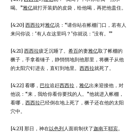
喝。”
雅亿
就打开装奶的皮袋，给他喝，再把他盖住。
[4:20]
西西拉
对
雅亿
说：“请你站在帐棚门口，若有人
来问你说：‘有人在这里吗？’你就说：‘没有。’”
[4:21]
西西拉
疲乏沉睡了。
希百
的妻
雅亿
取了帐棚的
橛子，手拿着锤子，静悄悄地到他那里，将橛子从他
的太阳穴钉进去，直钉到地里。
西西拉
就死了。
[4:22] 看哪，
巴拉
追赶
西西拉
，
雅亿
出来迎接他，对
他说：“来，我给你看你要找的人。”他就进入帐棚，
看哪，
西西拉
已经倒在地上死了，橛子还在他的太阳
穴中。
[4:23] 那日，神在
以色列
人面前制伏了
迦南
王
耶宾
。