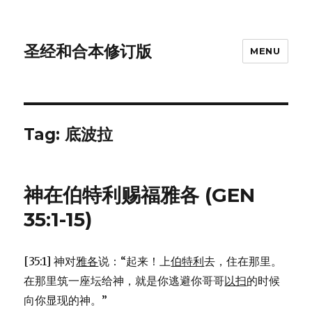
圣经和合本修订版
MENU
Tag: 底波拉
神在伯特利赐福雅各 (GEN
35:1-15)
[35:1] 神对
雅各
说：“起来！上
伯特利
去，住在那里。
在那里筑一座坛给神，就是你逃避你哥哥
以扫
的时候
向你显现的神。”