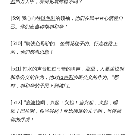
列
四万人中，
看得见盾牌枪矛吗？
[5:9] 我心向往
以色列
的领袖，
他们在民中甘心牺牲自
己。
你们应当称颂耶和华！
[5:10] “骑浅色母驴的、
坐绣花毯子的、
行走在路上
的，
你们都当思想！
[5:11] 打水的声音胜过弓箭的响声，
那里，人要述说耶
和华公义的作为，
他对
以色列
乡民公义的作为。
“那
时，耶和华的子民下到城门。
[5:12] “
底波拉
啊，兴起！兴起！
当兴起，兴起，唱
歌！
巴拉
啊，你当兴起！
亚比挪庵
的儿子啊，当俘掳
你的俘虏！