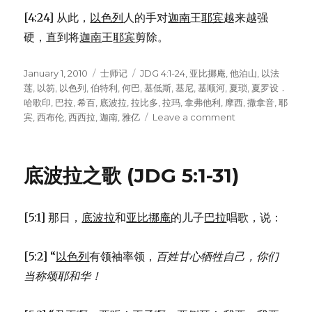
[4:24] 从此，
以色列
人的手对
迦南
王
耶宾
越来越强
硬，直到将
迦南
王
耶宾
剪除。
Posted
January 1, 2010
Categories
士师记
Tags
JDG 4:1-24
,
亚比挪庵
,
他泊山
,
以法
on
莲
,
以笏
,
以色列
,
伯特利
,
何巴
,
基低斯
,
基尼
,
基顺河
,
夏琐
,
夏罗设．
哈歌印
,
巴拉
,
希百
,
底波拉
,
拉比多
,
拉玛
,
拿弗他利
,
摩西
,
撒拿音
,
耶
宾
,
西布伦
,
西西拉
,
迦南
,
雅亿
Leave a comment
on
底
波
拉
底波拉之歌 (JDG 5:1-31)
和
巴
拉
[5:1] 那日，
底波拉
和
亚比挪庵
的儿子
巴拉
唱歌，说：
(JDG
4:1-
24)
[5:2] “
以色列
有领袖率领，
百姓甘心牺牲自己，
你们
当称颂耶和华！