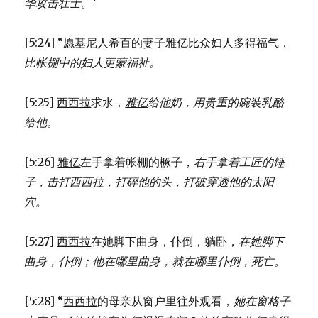
华攻击壮士。’
[5:24] “愿
基尼
人
希百
的妻子
雅亿
比众妇人多得福气，
比帐棚中的妇人更蒙福祉。
[5:25]
西西拉
求水，
雅亿
给他奶，
用贵重的碗装乳酪
给他。
[5:26]
雅亿
左手拿着帐棚的橛子，
右手拿着工匠的锤
子，
击打
西西拉
，打碎他的头，
打破穿透他的太阳
穴。
[5:27]
西西拉
在她脚下曲身，仆倒，躺卧，
在她脚下
曲身，仆倒；
他在哪里曲身，就在哪里仆倒，死亡。
[5:28] “
西西拉
的母亲从窗户里往外观看，
她在窗格子