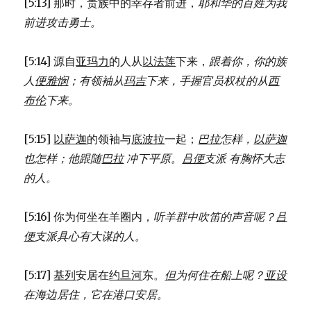
[5:13] 那时，贵族中的幸存者前进，
耶和华的百姓为我
前进攻击勇士。
[5:14] 源自
亚玛力
的人从
以法莲
下来，
跟着你，你的族
人
便雅悯
；
有领袖从
玛吉
下来，
手握官员权杖的从
西
布伦
下来。
[5:15]
以萨迦
的领袖与
底波拉
一起；
巴拉
怎样，
以萨迦
也怎样；
他跟随
巴拉
冲下平原。
吕便
支派 有胸怀大志
的人。
[5:16] 你为何坐在羊圈内，
听羊群中吹笛的声音呢？
吕
便
支派具心有大谋的人。
[5:17]
基列
安居在
约旦河
东。
但
为何住在船上呢？
亚设
在海边居住，
它在港口安居。