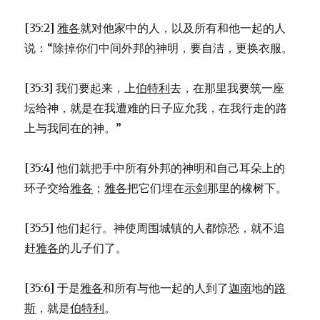
[35:2]
雅各
就对他家中的人，以及所有和他一起的人
说：“除掉你们中间外邦的神明，要自洁，更换衣服。
[35:3] 我们要起来，上
伯特利
去，在那里我要筑一座
坛给神，就是在我遭难的日子应允我，在我行走的路
上与我同在的神。”
[35:4] 他们就把手中所有外邦的神明和自己耳朵上的
环子交给
雅各
；
雅各
把它们埋在
示剑
那里的橡树下。
[35:5] 他们起行。神使周围城镇的人都惊恐，就不追
赶
雅各
的儿子们了。
[35:6] 于是
雅各
和所有与他一起的人到了
迦南
地的
路
斯
，就是
伯特利
。