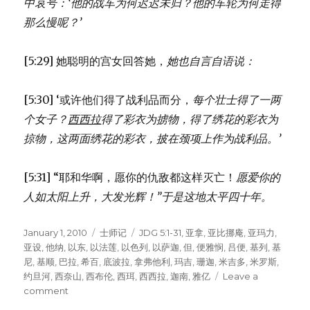
中哀号：
‘他的战车为何迟迟未归？
他的车轮为何走得
那么慢呢？’
[5:29] 她聪明的宫女回答她，
她也自言自语说：
[5:30] ‘或许他们得了战利品而分，
每个壮士得了一两
个女子？
西西拉
得了彩衣为掳物，
得了绣花的彩衣为
掠物，
这两面绣花的彩衣，
披在颈项上作为战利品。’
[5:31] “耶和华啊，愿你的仇敌都这样灭亡！
愿爱你的
人如太阳上升，大发光辉！”
于是这地太平四十年。
Posted
January 1, 2010
Categories
士师记
Tags
JDG 5:1-31
,
亚拿
,
亚比挪庵
,
亚玛力
,
on
亚设
,
他纳
,
以东
,
以法莲
,
以色列
,
以萨迦
,
但
,
便雅悯
,
吕便
,
基列
,
基
尼
,
基顺
,
巴拉
,
希百
,
底波拉
,
拿弗他利
,
玛吉
,
珊迦
,
米吉多
,
米罗斯
,
约旦河
,
西奈山
,
西布伦
,
西珥
,
西西拉
,
迦南
,
雅亿
Leave a
comment
on
底