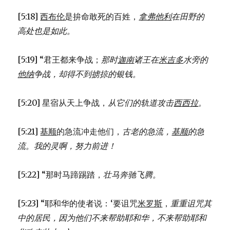
[5:18]
西布伦
是拚命敢死的百姓，
拿弗他利
在田野的
高处也是如此。
[5:19] “君王都来争战；
那时
迦南
诸王在
米吉多
水旁的
他纳
争战，
却得不到掳掠的银钱。
[5:20] 星宿从天上争战，
从它们的轨道攻击
西西拉
。
[5:21]
基顺
的急流冲走他们，
古老的急流，
基顺
的急
流。
我的灵啊，努力前进！
[5:22] “那时马蹄踢踏，
壮马奔驰飞腾。
[5:23] “耶和华的使者说：‘要诅咒
米罗斯
，
重重诅咒其
中的居民，
因为他们不来帮助耶和华，
不来帮助耶和